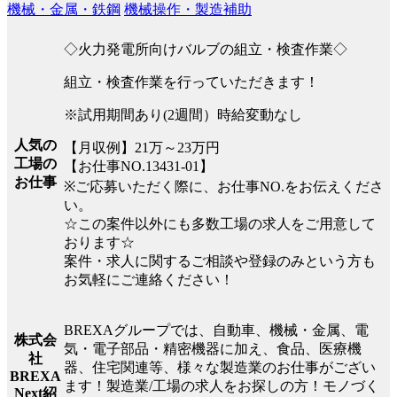
機械・金属・鉄鋼
機械操作・製造補助
◇火力発電所向けバルブの組立・検査作業◇
組立・検査作業を行っていただきます！
※試用期間あり(2週間）時給変動なし
人気の
【月収例】21万～23万円
工場の
【お仕事NO.13431-01】
お仕事
※ご応募いただく際に、お仕事NO.をお伝えくださ
い。
☆この案件以外にも多数工場の求人をご用意して
おります☆
案件・求人に関するご相談や登録のみという方も
お気軽にご連絡ください！
BREXAグループでは、自動車、機械・金属、電
株式会
気・電子部品・精密機器に加え、食品、医療機
社
器、住宅関連等、様々な製造業のお仕事がござい
BREXA
ます！製造業/工場の求人をお探しの方！モノづく
Next紹