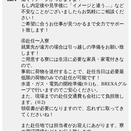
もし内定後や見学後に「イメージと違う…」など
不安なことがございましたらお気軽にご相談くだ
さい！
ご希望に合うお仕事が見つかるまで全力でサポー
ト致します！
④赴任〜入寮
就業先が遠方の場合は引っ越しの準備をお願い致
します！
ご用意する寮には生活に必要な家具・家電付きな
ので、
事前に荷物を送付することで、赴任当日は必要最
低限の荷物のみでの赴任が可能です！
水道・ガス・電気の開栓準備(※1)も、BREXAグル
ープで行いますのでご安心ください。
また、現場までの赴任交通費も会社にて負担致し
ます。(※2)
領収書が必要になりますので、忘れずに取ってき
てくださいね！
また赴任地では担当者がお迎えにあがります。寮