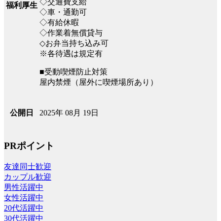
◇交通費支給
福利厚生
◇車・通勤可
◇有給休暇
◇作業着無償貸与
◇お弁当持ち込み可
※各待遇は規定有
■受動喫煙防止対策
屋内禁煙（屋外に喫煙場所あり）
2025年 08月 19日
公開日
PRポイント
友達同士歓迎
カップル歓迎
男性活躍中
女性活躍中
20代活躍中
30代活躍中