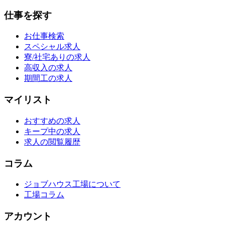
仕事を探す
お仕事検索
スペシャル求人
寮/社宅ありの求人
高収入の求人
期間工の求人
マイリスト
おすすめの求人
キープ中の求人
求人の閲覧履歴
コラム
ジョブハウス工場について
工場コラム
アカウント