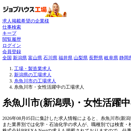
求人掲載希望の企業様
仕事検索
キープ
閲覧履歴
ログイン
会員登録
全国
新潟県
富山県
石川県
福井県
山梨県
長野県
岐阜県
静岡
工場・製造業求人
新潟県の工場求人
糸魚川市の工場求人
糸魚川市・女性活躍中の工場求人
糸魚川市(新潟県)・女性活躍中
2026年08月05日に集計した求人情報によると、糸魚川市(新潟
また業界別では化学・石油化学の求人が、職種別では検査・
株式会社BREXA Nextの求人も掲載されておりますので、