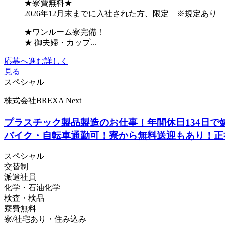
★寮費無料★
2026年12月末までに入社された方、限定 ※規定あり
★ワンルーム寮完備！
★ 御夫婦・カップ...
応募へ進む
詳しく
見る
スペシャル
株式会社BREXA Next
プラスチック製品製造のお仕事！年間休日134日で
バイク・自転車通勤可！寮から無料送迎もあり！正
スペシャル
交替制
派遣社員
化学・石油化学
検査・検品
寮費無料
寮/社宅あり・住み込み