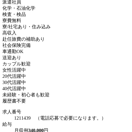
派遣社員
化学・石油化学
検査・検品
寮費無料
寮/社宅あり・住み込み
高収入
赴任旅費の補助あり
社会保険完備
車通勤OK
送迎あり
カップル歓迎
女性活躍中
20代活躍中
30代活躍中
40代活躍中
未経験・初心者も歓迎
履歴書不要
求人番号
1211439 （電話応募で必要になります。）
給与
月収例
340,000
円