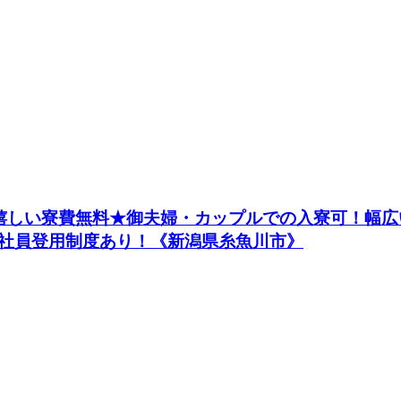
嬉しい寮費無料★御夫婦・カップルでの入寮可！幅広い
社員登用制度あり！《新潟県糸魚川市》