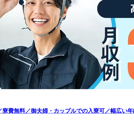
／寮費無料／御夫婦・カップルでの入寮可／幅広い年齢