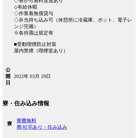
◇寮から無料送迎あり
◇有給休暇
◇作業着無償貸与
◇弁当持ち込み可（休憩所に冷蔵庫、ポット、電子レ
ンジ完備）
※各待遇は規定有
■受動喫煙防止対策
屋内禁煙（喫煙室あり）
公
2022年 03月 29日
開
日
寮・住み込み情報
寮費無料
寮
寮/社宅あり・住み込み