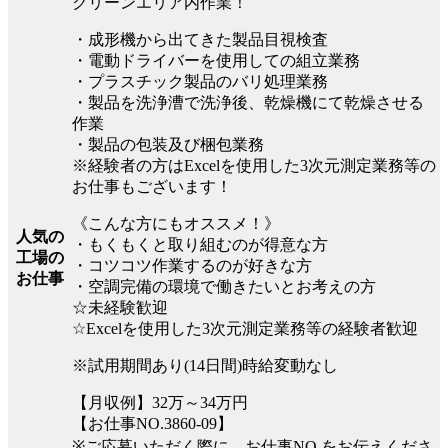
クリーンエリア内作業！
・成形機から出てきた製品目視検査
・電動ドライバーを使用しての組立業務
・プラスチック製品のバリ処理業務
・製品を洗浄漕で洗浄後、乾燥機にて乾燥させる
作業
・製品の包装及び梱包業務
※経験者の方はExcelを使用した3次元測定業務等の
お仕事もございます！
《こんな方にもオススメ！》
人気の
・もくもくと取り組むのが得意な方
工場の
・コツコツ作業するのが好きな方
お仕事
・空調完備の環境で働きたいとお考えの方
☆未経験歓迎
☆Excelを使用した3次元測定業務等の経験者歓迎
※試用期間あり(14日間)時給変動なし
【月収例】32万～34万円
【お仕事NO.3860-09】
※ご応募いただく際に、お仕事NO.をお伝えくださ