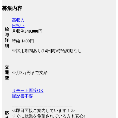
募集内容
高収入
日払い
給
月収例
340,000
円
与
詳
時給 1400円
細
※試用期間あり(14日間)時給変動なし
交
※月3万円まで支給
通
費
リモート面接OK
履歴書不要
----------------------------------------------
≪即日面接ご案内しています！≫
応
すぐに就業を希望されている方も安心♪