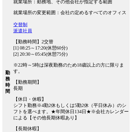
就業場所：勤務地、その他会社が指定する範囲
就業場所の変更範囲：会社の定めるすべてのオフィス
交替制
派遣社員
【勤務時間】2交替
[1] 08:25～17:20(休憩60分)
[2] 20:30～05:45(休憩75分)
※22時～5時は深夜勤務のため18歳以上の方に限りま
す。
勤
務
【勤務期間】
時
長期
間
【休日・休暇】
シフト勤務※4勤2休もしくは5勤2休（平日休み）のシ
フトを選べます。★年間休日134日★※会社カレンダー
による【その他長期休暇あり】
【長期休暇】