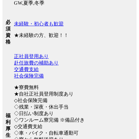
GW,夏季,冬季
必
未経験・初心者も歓迎
須
★未経験の方、歓迎！！
資
格
正社員登用あり
赴任旅費の補助あり
交通費支給
社会保険完備
★寮費無料
★自社正社員登用制度あり
◇社会保険完備
◇残業・深夜・休出手当
◇日払い制度あり
福
◇ワンルーム寮完備 ※備品付き
利
◇交通費支給
厚
◇車・バイク・自転車通勤可
生