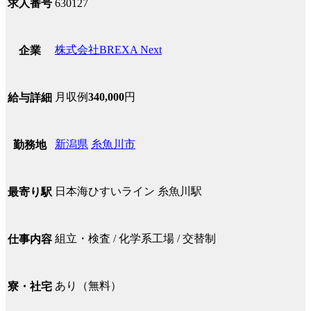
求人番号
630127
株式会社BREXA Next
企業
月収例
340,000
円
給与詳細
新潟県
糸魚川市
勤務地
日本海ひすいライン 糸魚川駅
最寄り駅
組立・検査 / 化学系工場 / 交替制
仕事内容
あり（無料）
寮・社宅