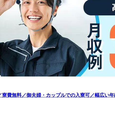
／寮費無料／御夫婦・カップルでの入寮可／幅広い年齢