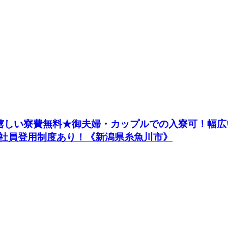
嬉しい寮費無料★御夫婦・カップルでの入寮可！幅広い
社員登用制度あり！《新潟県糸魚川市》