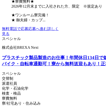
★寮費無料★
2026年12月末までに入社された方、限定 ※規定あり
★ワンルーム寮完備！
★ 御夫婦・カップ...
無料電話で応募
応募へ進む
詳しく
見る
スペシャル
株式会社BREXA Next
プラスチック製品製造のお仕事！年間休日134日で
バイク・自転車通勤可！寮から無料送迎もあり！正
スペシャル
交替制
派遣社員
化学・石油化学
検査・検品
寮費無料
寮/社宅あり・住み込み