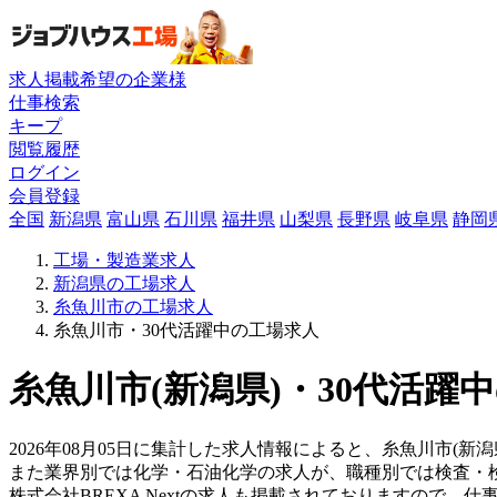
求人掲載希望の企業様
仕事検索
キープ
閲覧履歴
ログイン
会員登録
全国
新潟県
富山県
石川県
福井県
山梨県
長野県
岐阜県
静岡
工場・製造業求人
新潟県の工場求人
糸魚川市の工場求人
糸魚川市・30代活躍中の工場求人
糸魚川市(新潟県)・30代活躍
2026年08月05日に集計した求人情報によると、糸魚川市(新潟
また業界別では化学・石油化学の求人が、職種別では検査・
株式会社BREXA Nextの求人も掲載されておりますので、