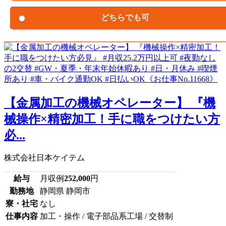
どちらでも可
【金属加工の機械オペレーター】 『機
械操作×精密加工！手に職をつけたい方
必...
株式会社日本ケイテム
給与
月収例
252,000
円
勤務地
静岡県 静岡市
寮・社宅
なし
仕事内容
加工・操作 / 電子部品系工場 / 交替制