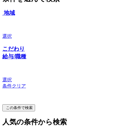
地域
選択
こだわり
給与/職種
選択
条件クリア
この条件で検索
人気の条件から検索