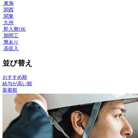
東海
関西
関東
九州
即入寮OK
期間工
寮あり
高収入
並び替え
おすすめ順
給与が高い順
新着順