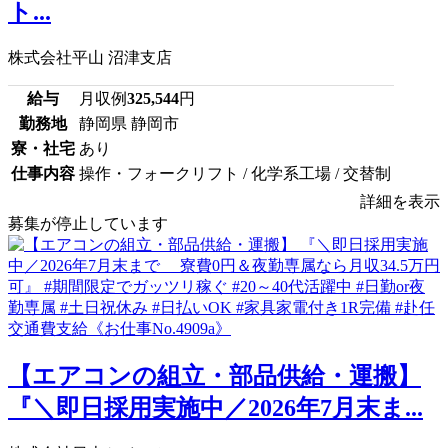
ト...
株式会社平山 沼津支店
給与
月収例
325,544
円
勤務地
静岡県 静岡市
寮・社宅
あり
仕事内容
操作・フォークリフト / 化学系工場 / 交替制
詳細を表示
募集が停止しています
【エアコンの組立・部品供給・運搬】
『＼即日採用実施中／2026年7月末ま...