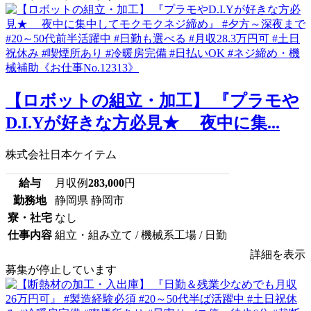
【ロボットの組立・加工】 『プラモや
D.I.Yが好きな方必見★ 夜中に集...
株式会社日本ケイテム
給与
月収例
283,000
円
勤務地
静岡県 静岡市
寮・社宅
なし
仕事内容
組立・組み立て / 機械系工場 / 日勤
詳細を表示
募集が停止しています