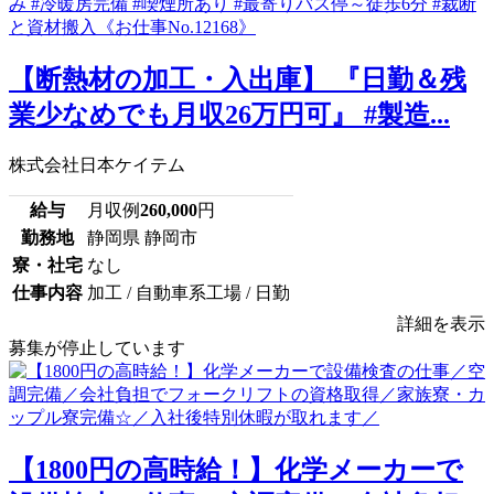
【断熱材の加工・入出庫】 『日勤＆残
業少なめでも月収26万円可』 #製造...
株式会社日本ケイテム
給与
月収例
260,000
円
勤務地
静岡県 静岡市
寮・社宅
なし
仕事内容
加工 / 自動車系工場 / 日勤
詳細を表示
募集が停止しています
【1800円の高時給！】化学メーカーで