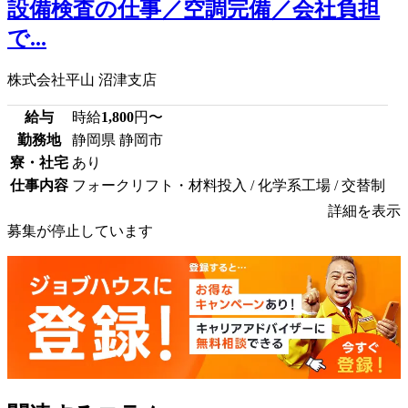
設備検査の仕事／空調完備／会社負担
で...
株式会社平山 沼津支店
給与
時給
1,800
円〜
勤務地
静岡県 静岡市
寮・社宅
あり
仕事内容
フォークリフト・材料投入 / 化学系工場 / 交替制
詳細を表示
募集が停止しています