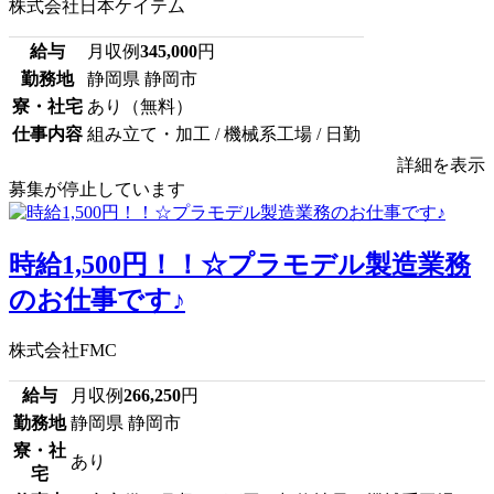
株式会社日本ケイテム
給与
月収例
345,000
円
勤務地
静岡県 静岡市
寮・社宅
あり（無料）
仕事内容
組み立て・加工 / 機械系工場 / 日勤
詳細を表示
募集が停止しています
時給1,500円！！☆プラモデル製造業務
のお仕事です♪
株式会社FMC
給与
月収例
266,250
円
勤務地
静岡県 静岡市
寮・社
あり
宅