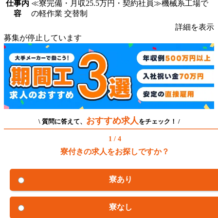
仕事内
≪寮完備・月収25.5万円・契約社員≫機械系工場で
容
の軽作業 交替制
詳細を表示
募集が停止しています
おすすめ求人
\ 質問に答えて、
をチェック！ /
1 / 4
寮付きの求人をお探しですか？
寮あり
寮なし