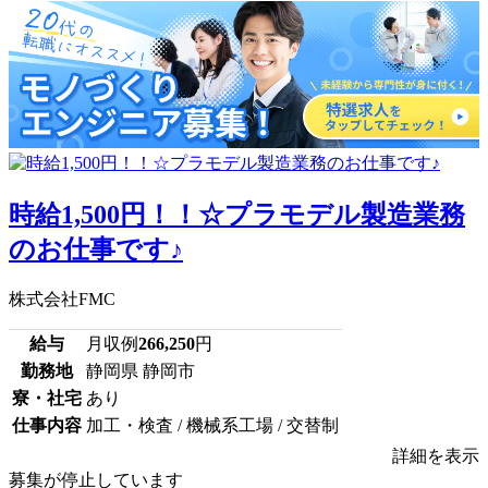
時給1,500円！！☆プラモデル製造業務
のお仕事です♪
株式会社FMC
給与
月収例
266,250
円
勤務地
静岡県 静岡市
寮・社宅
あり
仕事内容
加工・検査 / 機械系工場 / 交替制
詳細を表示
募集が停止しています