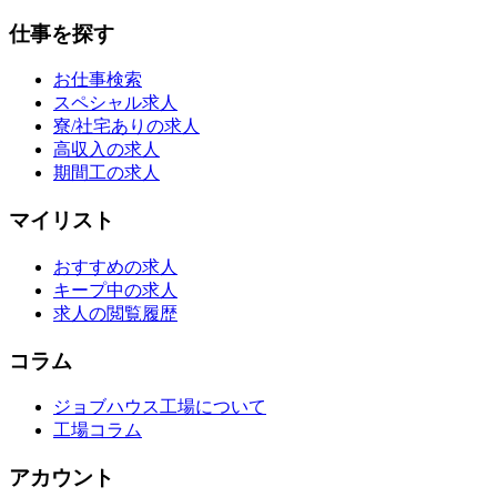
仕事を探す
お仕事検索
スペシャル求人
寮/社宅ありの求人
高収入の求人
期間工の求人
マイリスト
おすすめの求人
キープ中の求人
求人の閲覧履歴
コラム
ジョブハウス工場について
工場コラム
アカウント