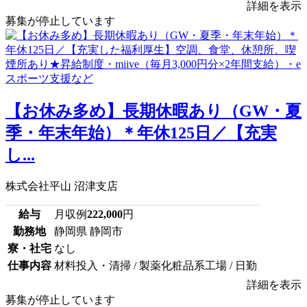
詳細を表示
募集が停止しています
【お休み多め】長期休暇あり（GW・夏
季・年末年始）＊年休125日／【充実
し...
株式会社平山 沼津支店
給与
月収例
222,000
円
勤務地
静岡県 静岡市
寮・社宅
なし
仕事内容
材料投入・清掃 / 製薬化粧品系工場 / 日勤
詳細を表示
募集が停止しています