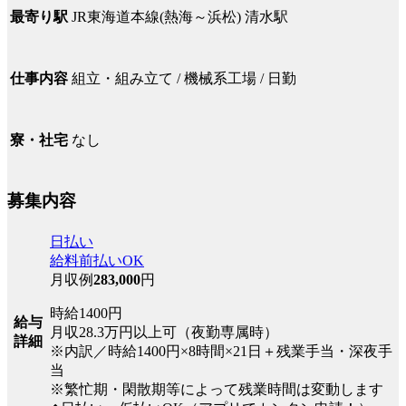
JR東海道本線(熱海～浜松) 清水駅
最寄り駅
組立・組み立て / 機械系工場 / 日勤
仕事内容
なし
寮・社宅
募集内容
日払い
給料前払いOK
月収例
283,000
円
時給1400円
給与
月収28.3万円以上可（夜勤専属時）
詳細
※内訳／時給1400円×8時間×21日＋残業手当・深夜手
当
※繁忙期・閑散期等によって残業時間は変動します