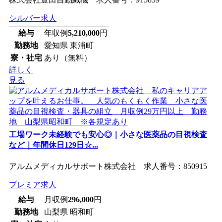
シルバー求人
給与
年収例
5,210,000
円
勤務地
愛知県 東浦町
寮・社宅
あり（無料）
詳しく
見る
工場ワーク未経験でも安心◎｜小さな医薬品の目視検査
など｜年間休日129日☆...
アルムメディカルサポート株式会社 求人番号：850915
プレミア求人
給与
月収例
296,000
円
勤務地
山梨県 昭和町