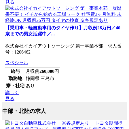
見る
【乗用車・軽自動車用のタイヤ作り】月収例26万円／40
歳までの男女活躍中／...
株式会社イカイアウトソーシング 第一事業本部 求人番
号：1206462
スペシャル
給与
月収例
260,000
円
勤務地
静岡県 三島市
寮・社宅
あり
詳しく
見る
中部・北陸の求人