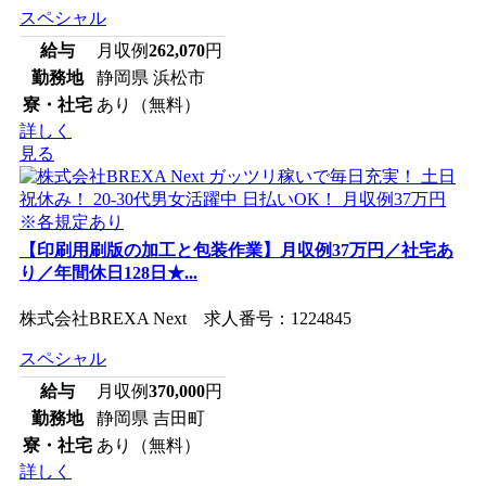
スペシャル
給与
月収例
262,070
円
勤務地
静岡県 浜松市
寮・社宅
あり（無料）
詳しく
見る
【印刷用刷版の加工と包装作業】月収例37万円／社宅あ
り／年間休日128日★...
株式会社BREXA Next 求人番号：1224845
スペシャル
給与
月収例
370,000
円
勤務地
静岡県 吉田町
寮・社宅
あり（無料）
詳しく