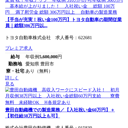
【手当が充実！祝い金100万円】トヨタ自動車の期間従業
員｜総額306万円以...
トヨタ自動車株式会社 求人番号：622681
プレミア求人
給与
年収例
5,600,000
円
勤務地
愛知県 豊田市
寮・社宅
あり（無料）
詳しく
見る
豊田自動織機での製造業務／【入社祝い金60万円】＋
【初任給38万円以上も可】
株式会社豊田自動織機 求人番号：915839