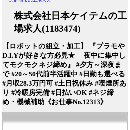
静岡市の工場求人
株式会社日本ケイテムの工
場求人(1183474)
【ロボットの組立・加工】 『プラモや
D.I.Yが好きな方必見★ 夜中に集中し
てモクモクネジ締め』 #夕方～深夜ま
で #20～50代前半活躍中 #日勤も選べる
#月収28.3万円可 #土日祝休み #喫煙所あ
り #冷暖房完備 #日払いOK #ネジ締
め・機械補助《お仕事No.12313》