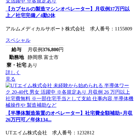
【カプセルの製造マシンオペレーター】月収例37万円以
上／社宅完備／4勤2休
アルムメディカルサポート株式会社 求人番号：1155809
スペシャル
給与
月収例
376,800
円
勤務地
静岡県 富士市
寮・社宅
あり
詳しく
見る
【半導体製造装置のオペレーター】社宅費全額補助×月収
26万円可／年休134...
UTエイム株式会社 求人番号：1232812