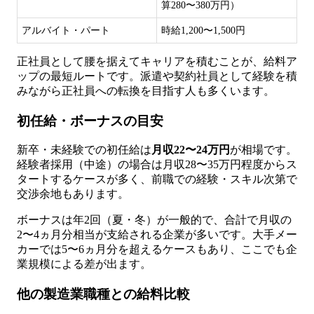
算280〜380万円）
アルバイト・パート
時給1,200〜1,500円
正社員として腰を据えてキャリアを積むことが、給料ア
ップの最短ルートです。派遣や契約社員として経験を積
みながら正社員への転換を目指す人も多くいます。
初任給・ボーナスの目安
新卒・未経験での初任給は
月収22〜24万円
が相場です。
経験者採用（中途）の場合は月収28〜35万円程度からス
タートするケースが多く、前職での経験・スキル次第で
交渉余地もあります。
ボーナスは年2回（夏・冬）が一般的で、合計で月収の
2〜4ヵ月分相当が支給される企業が多いです。大手メー
カーでは5〜6ヵ月分を超えるケースもあり、ここでも企
業規模による差が出ます。
他の製造業職種との給料比較