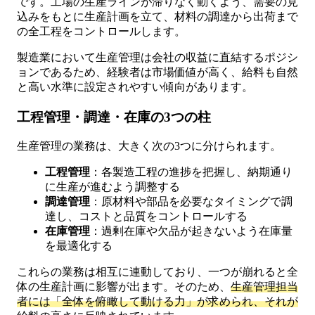
です。工場の生産ラインが滞りなく動くよう、需要の見
込みをもとに生産計画を立て、材料の調達から出荷まで
の全工程をコントロールします。
製造業において生産管理は会社の収益に直結するポジシ
ョンであるため、経験者は市場価値が高く、給料も自然
と高い水準に設定されやすい傾向があります。
工程管理・調達・在庫の3つの柱
生産管理の業務は、大きく次の3つに分けられます。
工程管理
：各製造工程の進捗を把握し、納期通り
に生産が進むよう調整する
調達管理
：原材料や部品を必要なタイミングで調
達し、コストと品質をコントロールする
在庫管理
：過剰在庫や欠品が起きないよう在庫量
を最適化する
これらの業務は相互に連動しており、一つが崩れると全
体の生産計画に影響が出ます。そのため、
生産管理担当
者には「全体を俯瞰して動ける力」が求められ、それが