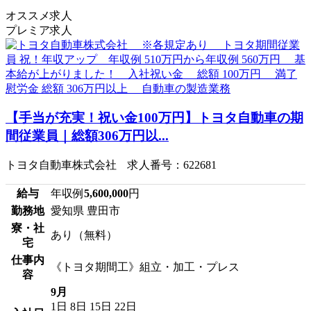
オススメ求人
プレミア求人
【手当が充実！祝い金100万円】トヨタ自動車の期
間従業員｜総額306万円以...
トヨタ自動車株式会社 求人番号：622681
給与
年収例
5,600,000
円
勤務地
愛知県 豊田市
寮・社
あり（無料）
宅
仕事内
《トヨタ期間工》組立・加工・プレス
容
9月
1日
8日
15日
22日