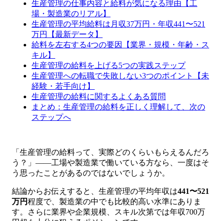
生産管理の仕事内容と給料が気になる理由【工
場・製造業のリアル】
生産管理の平均給料は月収37万円・年収441〜521
万円【最新データ】
給料を左右する4つの要因【業界・規模・年齢・ス
キル】
生産管理の給料を上げる5つの実践ステップ
生産管理への転職で失敗しない3つのポイント【未
経験・若手向け】
生産管理の給料に関するよくある質問
まとめ：生産管理の給料を正しく理解して、次の
ステップへ
「生産管理の給料って、実際どのくらいもらえるんだろ
う？」——工場や製造業で働いている方なら、一度はそ
う思ったことがあるのではないでしょうか。
結論からお伝えすると、生産管理の平均年収は
441〜521
万円
程度で、製造業の中でも比較的高い水準にありま
す。さらに業界や企業規模、スキル次第では年収700万