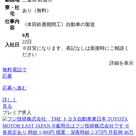
寮・社
あり（無料）
宅
仕事内
《本田鈴鹿期間工》自動車の製造
容
9月
22日
入社日
※目安になります、表記なしは面接時にご相談く
ださい
詳細を表示
無料電話で
応募
応募へ進む
詳しく
見る
プレミア求人