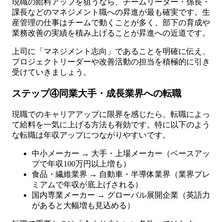
現職の給料アップを狙うなら、チームリーダー・係長・
課長などのマネジメント職への昇進が最も確実です。生
産管理の仕事はチームで動くことが多く、部下の育成や
業務改善の実績を積み上げることが昇進への近道です。
上司に「マネジメント志向」であることを明確に伝え、
プロジェクトリーダーや改善活動の担当を積極的に引き
受けていきましょう。
ステップ④同業大手・成長業界への転職
現職でのキャリアアップに限界を感じたら、転職によっ
て給料を一気に上げる方法も有効です。特に以下のよう
な転職は年収アップにつながりやすいです。
中小メーカー → 大手・上場メーカー（ベースアッ
プで年収100万円以上増も）
食品・繊維業界 → 自動車・半導体業界（業界プレ
ミアムで年収が底上げされる）
国内専業メーカー → グローバル展開企業（英語力
があると大幅増も見込める）