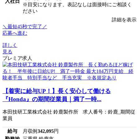
入社日
※目安になります、表記なしは面接時にご相談く
ださい
詳細を表示
＼最短45秒で完了／
応募へ進む
詳しく
見る
プレミア求人
【着実に給与UP！】長く安心して働ける
『Honda』の期間従業員｜満了一時...
本田技研工業株式会社 鈴鹿製作所 求人番号：鈴鹿_期間従
業員
給与
月収例
342,095
円
勤務地
三重県 鈴鹿市