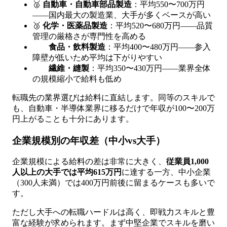
🥈
自動車・自動車部品製造
：平均550〜700万円
——国内最大の製造業、大手が多くベースが高い
🥉
化学・医薬品製造
：平均520〜680万円——品質
管理の厳格さが専門性を高める
食品・飲料製造
：平均400〜480万円——参入
障壁が低いため平均は下がりやすい
繊維・縫製
：平均350〜430万円——業界全体
の規模縮小で給料も低め
転職先の業界選びは給料に直結します。同等のスキルで
も、自動車・半導体業界に移るだけで年収が100〜200万
円上がることも十分にあります。
企業規模別の年収差（中小vs大手）
企業規模による給料の差は非常に大きく、
従業員1,000
人以上の大手では平均615万円
に達する一方、中小企業
（300人未満）では400万円前後に留まるケースも多いで
す。
ただし大手への転職ハードルは高く、即戦力スキルと豊
富な経験が求められます。まず中堅企業でスキルを磨い