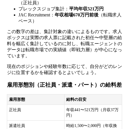
（正社員）
プレックスジョブ集計：
平均年収521万円
JAC Recruitment：
年収相場670万円前後
（転職求人
ベース）
この数字の差は、集計対象の違いによるものです。求人
ボックスは実際の求人票に記載された初任〜中堅層の給
料を幅広く集計しているのに対し、転職エージェントの
データは転職市場での実績値（即戦力層）が中心になっ
ています。
現在のポジションや経験年数に応じて、自分がどのレン
ジに位置するかを確認するとよいでしょう。
雇用形態別（正社員・派遣・パート）の給料差
雇用形態
給料の目安
正社員
年収441〜521万円（月収37万
円）
派遣社員
時給1,500〜2,000円（年収換