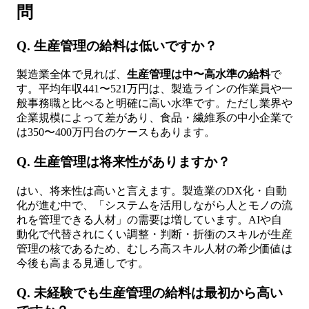
問
Q. 生産管理の給料は低いですか？
製造業全体で見れば、
生産管理は中〜高水準の給料
で
す。平均年収441〜521万円は、製造ラインの作業員や一
般事務職と比べると明確に高い水準です。ただし業界や
企業規模によって差があり、食品・繊維系の中小企業で
は350〜400万円台のケースもあります。
Q. 生産管理は将来性がありますか？
はい、将来性は高いと言えます。製造業のDX化・自動
化が進む中で、「システムを活用しながら人とモノの流
れを管理できる人材」の需要は増しています。AIや自
動化で代替されにくい調整・判断・折衝のスキルが生産
管理の核であるため、むしろ高スキル人材の希少価値は
今後も高まる見通しです。
Q. 未経験でも生産管理の給料は最初から高い