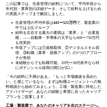
この記事では、生産管理の給料について、平均年収から
年代別・業界別の詳細データ、そして給料を上げるため
の実践ステップまで解説しました。
生産管理の平均年収は
441〜521万円
で、製造業の
中では上位グループ
給料を左右する最大の要因は「業界」と「企業規
模」——自動車・半導体の大手なら600〜750万円
も現実的
年収アップには①資格取得、②デジタルスキル習
得、③転職（業界・規模アップ）の3つのアプロー
チが有効
未経験からでも転職可能。20代〜30代前半なら特
にポテンシャル採用の間口が広い
「今の給料に不満がある」「もっと市場価値を高めた
い」と感じているなら、まずは転職エージェントへの無
料相談から始めてみましょう。工場・製造業に特化した
アドバイザーが、あなたの経験と希望に合ったキャリア
プランをご提案します。
工場・製造業で、あなたのキャリアを次のステージへ。