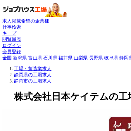
求人掲載希望の企業様
仕事検索
キープ
閲覧履歴
ログイン
会員登録
全国
新潟県
富山県
石川県
福井県
山梨県
長野県
岐阜県
静岡
工場・製造業求人
静岡県の工場求人
静岡市の工場求人
株式会社日本ケイテムの工場求人