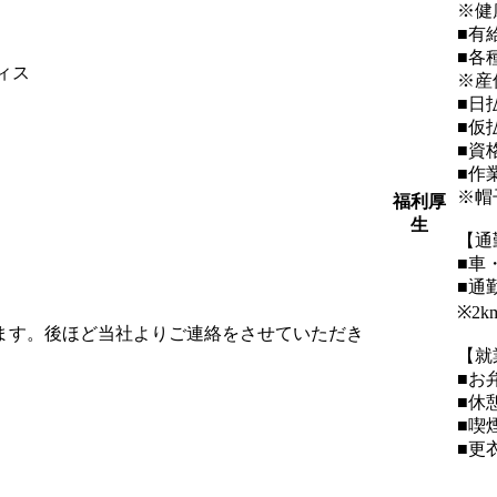
※健
■有
■各
ィス
※産
■日
■仮
■資
■作
※帽
福利厚
生
【通
■車
■通
※2
します。後ほど当社よりご連絡をさせていただき
【就
■お
■休
■喫
■更