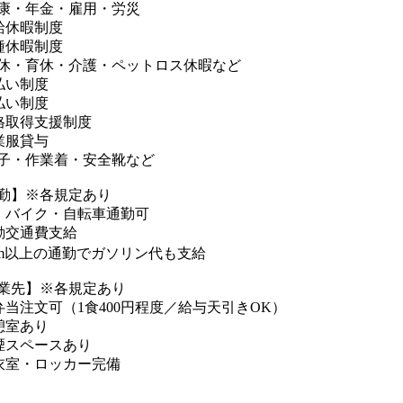
康・年金・雇用・労災
給休暇制度
種休暇制度
休・育休・介護・ペットロス休暇など
払い制度
払い制度
格取得支援制度
業服貸与
子・作業着・安全靴など
勤】※各規定あり
・バイク・自転車通勤可
勤交通費支給
km以上の通勤でガソリン代も支給
業先】※各規定あり
弁当注文可（1食400円程度／給与天引きOK）
憩室あり
煙スペースあり
衣室・ロッカー完備