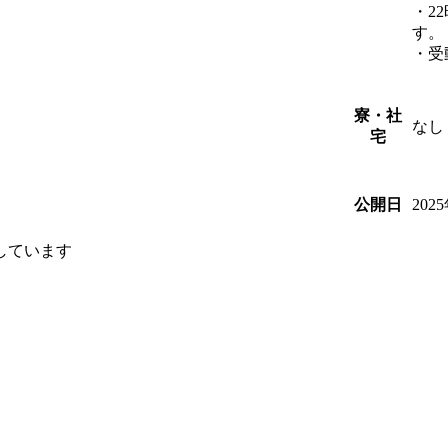
・2
す。
・受
寮・社
なし
宅
202
公開日
しています