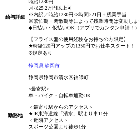
時給1230円
月収25.2万円以上可
※内訳／時給1230円×8時間×21日＋残業手当
給与詳細
※繁忙期・閑散期等によって残業時間は変動しま
◆日払い・仮払いOK（アプリでカンタン申請！）
【フライス盤の使用経験をお持ちの方限定】
★時給120円アップの1350円でお仕事スタート！
※規定あり
静岡県
静岡市
静岡県静岡市清水区袖師町
<最寄駅>
車・バイク・自転車通勤OK
＜最寄り駅からのアクセス＞
★JR東海道線「清水」駅より車11分
勤務地
＜近隣アクセス＞
スポーツ公園より徒歩1分