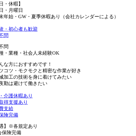
日・休暇】
日・月曜日
末年始・GW・夏季休暇あり（会社カレンダーによる）
験・初心者も歓迎
不問
不問
種・業種・社会人未経験OK
んな方におすすめです！
ツコツ・モクモクと精密な作業が好き
械加工の技術を身に着けてみたい
夜勤は避けて働きたい
・介護休暇あり
取得支援あり
費支給
保険完備
遇】※各規定あり
会保険完備