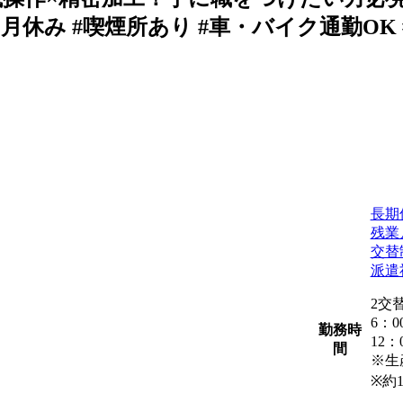
休み #喫煙所あり #車・バイク通勤OK #
長期
残業
交替
派遣
2交
6：0
勤務時
12：
間
※生
※約