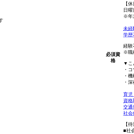
【休
日曜
※年
す
未経
学歴
経験
※職
必須資
格
▼こ
・コ
・機
・深
育児
資格
交通
社会
【待
■社