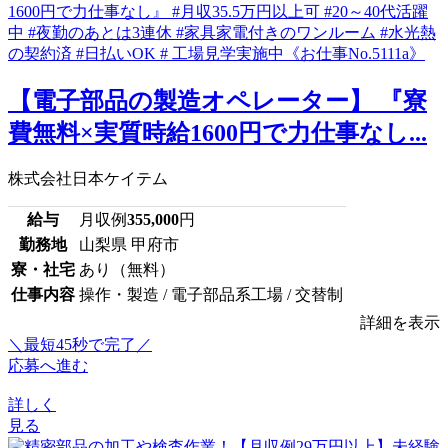
【電子部品の製造オペレーター】 『寮
費無料×実質時給1600円で力仕事なし...
株式会社日本ケイテム
給与
月収例
355,000
円
勤務地
山梨県 甲府市
寮・社宅
あり（無料）
仕事内容
操作・製造 / 電子部品系工場 / 交替制
詳細を表示
＼最短45秒で完了／
応募へ進む
詳しく
見る