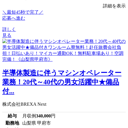
詳細を表示
＼最短45秒で完了／
応募へ進む
詳しく
見る
半導体製造に伴うマシンオペレーター
業務！20代～40代の男女活躍中★備品
付...
株式会社BREXA Next
給与
月収例
340,000
円
勤務地
山梨県 甲府市