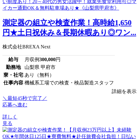
測定器の組立や検査作業！高時給1,650
円★土日祝休み＆長期休暇あり◎ワン...
株式会社BREXA Next
給与
月収例
300,000
円
勤務地
山梨県 甲府市
寮・社宅
あり（無料）
仕事内容
機械系工場での検査・検品製造スタッフ
詳細を表示
＼最短45秒で完了／
応募へ進む
詳しく
見る