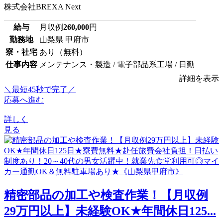
株式会社BREXA Next
給与
月収例
260,000
円
勤務地
山梨県 甲府市
寮・社宅
あり（無料）
仕事内容
メンテナンス・製造 / 電子部品系工場 / 日勤
詳細を表示
＼最短45秒で完了／
応募へ進む
詳しく
見る
精密部品の加工や検査作業！【月収例
29万円以上】未経験OK★年間休日125...