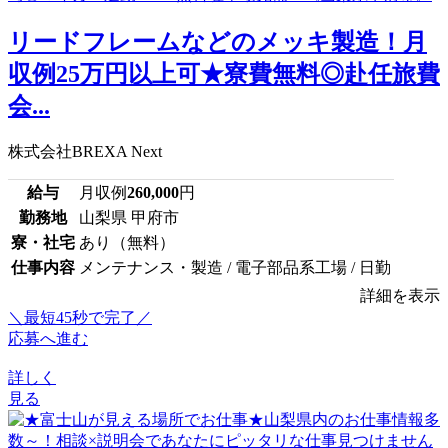
リードフレームなどのメッキ製造！月
収例25万円以上可★寮費無料◎赴任旅費
会...
株式会社BREXA Next
給与
月収例
260,000
円
勤務地
山梨県 甲府市
寮・社宅
あり（無料）
仕事内容
メンテナンス・製造 / 電子部品系工場 / 日勤
詳細を表示
＼最短45秒で完了／
応募へ進む
詳しく
見る