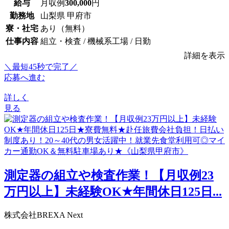
給与
月収例
300,000
円
勤務地
山梨県 甲府市
寮・社宅
あり（無料）
仕事内容
組立・検査 / 機械系工場 / 日勤
詳細を表示
＼最短45秒で完了／
応募へ進む
詳しく
見る
測定器の組立や検査作業！【月収例23
万円以上】未経験OK★年間休日125日...
株式会社BREXA Next