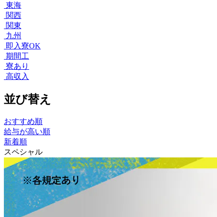
東海
関西
関東
九州
即入寮OK
期間工
寮あり
高収入
並び替え
おすすめ順
給与が高い順
新着順
スペシャル