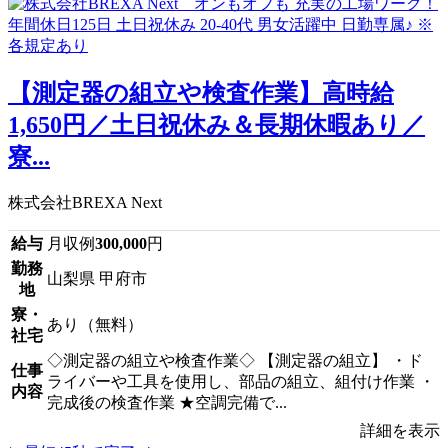
【測定器の組立や検査作業】高時給
1,650円／土日祝休み＆長期休暇あり／
寮...
株式会社BREXA Next
給与
月収例
300,000
円
勤務
山梨県 甲府市
地
寮・
あり（無料）
社宅
◇測定器の組立や検査作業◇ 【測定器の組立】 ・ド
仕事
ライバーや工具を使用し、部品の組立、組付け作業 ・
内容
完成後の検査作業 ★空調完備で...
詳細を表示