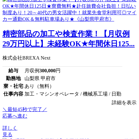
精密部品の加工や検査作業！【月収例
29万円以上】未経験OK★年間休日125...
株式会社BREXA Next
給与
月収例
300,000
円
勤務地
山梨県 甲府市
寮・社宅
あり（無料）
仕事内容
加工・マシンオペレータ / 機械系工場 / 日勤
詳細を表示
＼最短45秒で完了／
応募へ進む
詳しく
見る