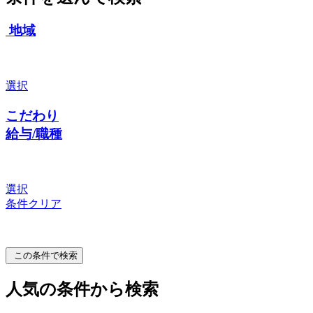
地域
選択
こだわり
給与/職種
選択
条件クリア
この条件で検索
人気の条件から検索