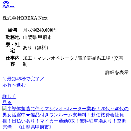
◎...
株式会社BREXA Next
給与
月収例
240,000
円
勤務地
山梨県 甲府市
寮・社
あり（無料）
宅
仕事内
加工・マシンオペレータ / 電子部品系工場 / 交替
容
制
詳細を表示
＼最短45秒で完了／
応募へ進む
詳しく
見る