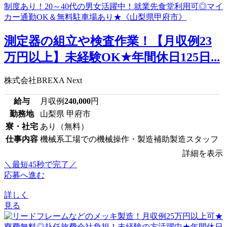
測定器の組立や検査作業！【月収例23
万円以上】未経験OK★年間休日125日...
株式会社BREXA Next
給与
月収例
240,000
円
勤務地
山梨県 甲府市
寮・社宅
あり（無料）
仕事内容
機械系工場での機械操作・製造補助製造スタッフ
詳細を表示
＼最短45秒で完了／
応募へ進む
詳しく
見る