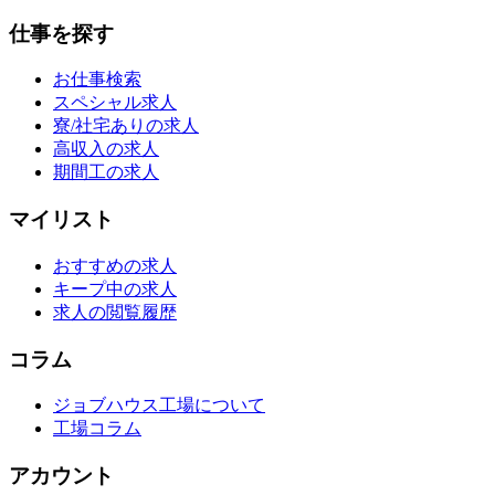
仕事を探す
お仕事検索
スペシャル求人
寮/社宅ありの求人
高収入の求人
期間工の求人
マイリスト
おすすめの求人
キープ中の求人
求人の閲覧履歴
コラム
ジョブハウス工場について
工場コラム
アカウント