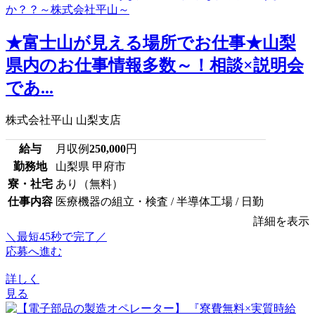
★富士山が見える場所でお仕事★山梨
県内のお仕事情報多数～！相談×説明会
であ...
株式会社平山 山梨支店
給与
月収例
250,000
円
勤務地
山梨県 甲府市
寮・社宅
あり（無料）
仕事内容
医療機器の組立・検査 / 半導体工場 / 日勤
詳細を表示
＼最短45秒で完了／
応募へ進む
詳しく
見る