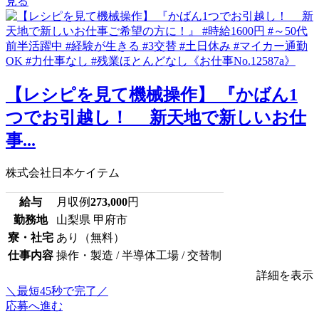
見る
【レシピを見て機械操作】 『かばん1
つでお引越し！ 新天地で新しいお仕
事...
株式会社日本ケイテム
給与
月収例
273,000
円
勤務地
山梨県 甲府市
寮・社宅
あり（無料）
仕事内容
操作・製造 / 半導体工場 / 交替制
詳細を表示
＼最短45秒で完了／
応募へ進む