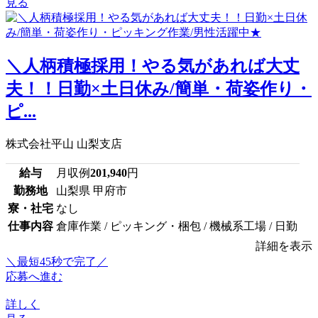
見る
＼人柄積極採用！やる気があれば大丈
夫！！日勤×土日休み/簡単・荷姿作り・
ピ...
株式会社平山 山梨支店
給与
月収例
201,940
円
勤務地
山梨県 甲府市
寮・社宅
なし
仕事内容
倉庫作業 / ピッキング・梱包 / 機械系工場 / 日勤
詳細を表示
＼最短45秒で完了／
応募へ進む
詳しく