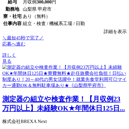
給与
月収例
300,000
円
勤務地
山梨県 甲府市
寮・社宅
あり（無料）
仕事内容
組立・検査 / 機械系工場 / 日勤
詳細を表示
＼最短45秒で完了／
応募へ進む
詳しく
見る
測定器の組立や検査作業！【月収例23
万円以上】未経験OK★年間休日125日...
株式会社BREXA Next