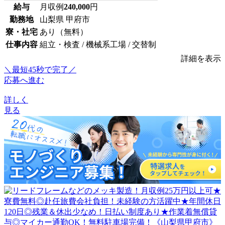
給与
月収例
240,000
円
勤務地
山梨県 甲府市
寮・社宅
あり（無料）
仕事内容
組立・検査 / 機械系工場 / 交替制
詳細を表示
＼最短45秒で完了／
応募へ進む
詳しく
見る