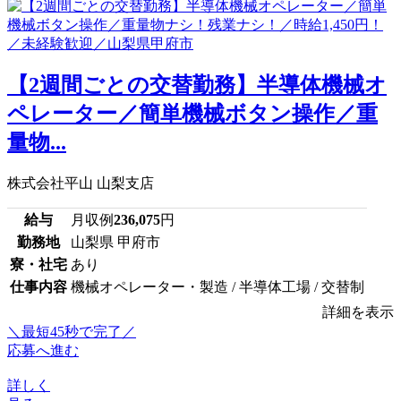
【2週間ごとの交替勤務】半導体機械オ
ペレーター／簡単機械ボタン操作／重
量物...
株式会社平山 山梨支店
給与
月収例
236,075
円
勤務地
山梨県 甲府市
寮・社宅
あり
仕事内容
機械オペレーター・製造 / 半導体工場 / 交替制
詳細を表示
＼最短45秒で完了／
応募へ進む
詳しく