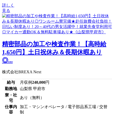
詳しく
見る
精密部品の加工や検査作業！【高時給
1,650円】土日祝休み＆長期休暇あり
◎...
株式会社BREXA Next
給与
月収例
240,000
円
勤務地
山梨県 甲府市
寮・社
あり（無料）
宅
仕事内
加工・マシンオペレータ / 電子部品系工場 / 交替
容
制