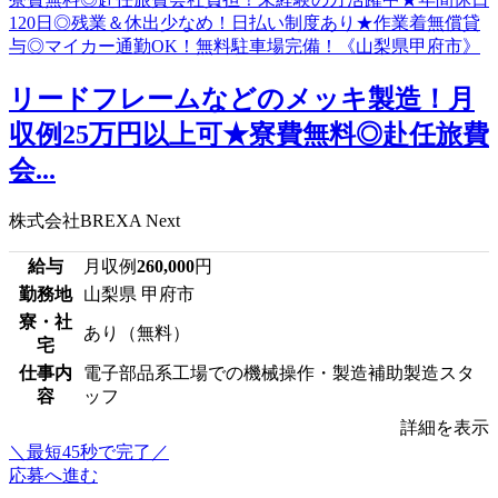
リードフレームなどのメッキ製造！月
収例25万円以上可★寮費無料◎赴任旅費
会...
株式会社BREXA Next
給与
月収例
260,000
円
勤務地
山梨県 甲府市
寮・社
あり（無料）
宅
仕事内
電子部品系工場での機械操作・製造補助製造スタ
容
ッフ
詳細を表示
＼最短45秒で完了／
応募へ進む