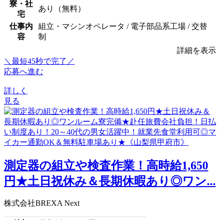
寮・社
あり（無料）
宅
仕事内
組立・マシンオペレータ / 電子部品系工場 / 交替
容
制
詳細を表示
＼最短45秒で完了／
応募へ進む
詳しく
見る
測定器の組立や検査作業！高時給1,650
円★土日祝休み＆長期休暇あり◎ワン...
株式会社BREXA Next