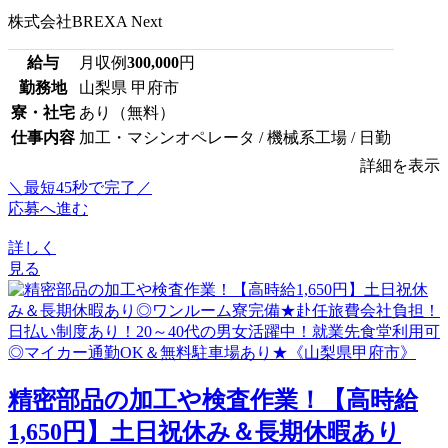
株式会社BREXA Next
給与
月収例
300,000
円
勤務地
山梨県 甲府市
寮・社宅
あり（無料）
仕事内容
加工・マシンオペレータ / 機械系工場 / 日勤
詳細を表示
＼最短45秒で完了／
応募へ進む
詳しく
見る
精密部品の加工や検査作業！【高時給
1,650円】土日祝休み＆長期休暇あり