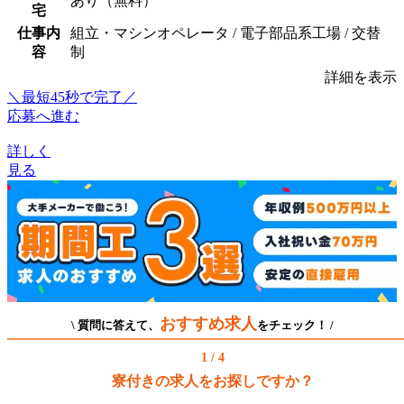
あり（無料）
宅
仕事内
組立・マシンオペレータ / 電子部品系工場 / 交替
容
制
詳細を表示
＼最短45秒で完了／
応募へ進む
詳しく
見る
おすすめ求人
\ 質問に答えて、
をチェック！ /
1 / 4
寮付きの求人をお探しですか？