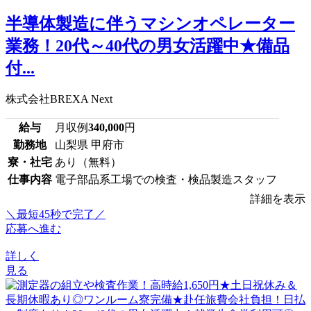
半導体製造に伴うマシンオペレーター
業務！20代～40代の男女活躍中★備品
付...
株式会社BREXA Next
給与
月収例
340,000
円
勤務地
山梨県 甲府市
寮・社宅
あり（無料）
仕事内容
電子部品系工場での検査・検品製造スタッフ
詳細を表示
＼最短45秒で完了／
応募へ進む
詳しく
見る