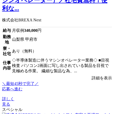
シンオペレーター）／社宅費無料！便
利な...
株式会社BREXA Next
給与
月収例
340,000
円
勤務
山梨県 甲府市
地
寮・
あり（無料）
社宅
◇半導体製造に伴うマシンオペレーター業務◇ ■目視
仕事
検査 パソコン2画面に写し出されている製品を目視で
内容
見極める作業。 繊細な製品な為、...
詳細を表示
＼最短45秒で完了／
応募へ進む
詳しく
見る
スペシャル