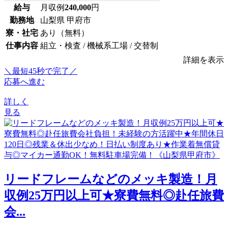
給与
月収例
240,000
円
勤務地
山梨県 甲府市
寮・社宅
あり（無料）
仕事内容
組立・検査 / 機械系工場 / 交替制
詳細を表示
＼最短45秒で完了／
応募へ進む
詳しく
見る
リードフレームなどのメッキ製造！月
収例25万円以上可★寮費無料◎赴任旅費
会...