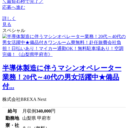
＼最短45秒で完了／
応募へ進む
詳しく
見る
スペシャル
半導体製造に伴うマシンオペレーター
業務！20代～40代の男女活躍中★備品
付...
株式会社BREXA Next
給与
月収例
340,000
円
勤務地
山梨県 甲府市
寮・社