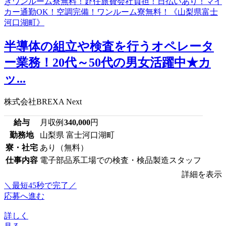
半導体の組立や検査を行うオペレータ
ー業務！20代～50代の男女活躍中★カ
ッ...
株式会社BREXA Next
給与
月収例
340,000
円
勤務地
山梨県 富士河口湖町
寮・社宅
あり（無料）
仕事内容
電子部品系工場での検査・検品製造スタッフ
詳細を表示
＼最短45秒で完了／
応募へ進む
詳しく