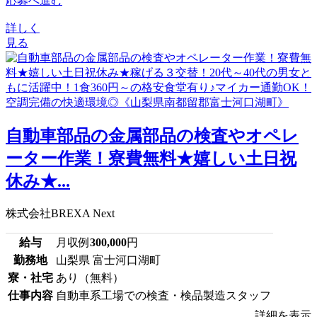
応募へ進む
詳しく
見る
自動車部品の金属部品の検査やオペレ
ーター作業！寮費無料★嬉しい土日祝
休み★...
株式会社BREXA Next
給与
月収例
300,000
円
勤務地
山梨県 富士河口湖町
寮・社宅
あり（無料）
仕事内容
自動車系工場での検査・検品製造スタッフ
詳細を表示