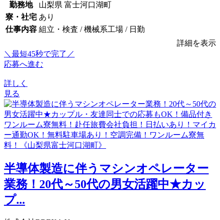
勤務地
山梨県 富士河口湖町
寮・社宅
あり
仕事内容
組立・検査 / 機械系工場 / 日勤
詳細を表示
＼最短45秒で完了／
応募へ進む
詳しく
見る
半導体製造に伴うマシンオペレーター
業務！20代～50代の男女活躍中★カッ
プ...