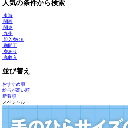
人気の条件から検索
東海
関西
関東
九州
即入寮OK
期間工
寮あり
高収入
並び替え
おすすめ順
給与が高い順
新着順
スペシャル