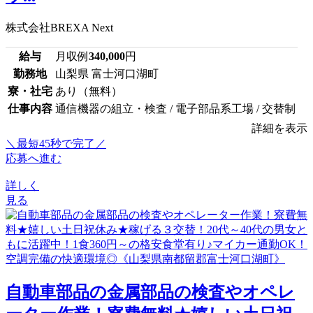
株式会社BREXA Next
給与
月収例
340,000
円
勤務地
山梨県 富士河口湖町
寮・社宅
あり（無料）
仕事内容
通信機器の組立・検査 / 電子部品系工場 / 交替制
詳細を表示
＼最短45秒で完了／
応募へ進む
詳しく
見る
自動車部品の金属部品の検査やオペレ