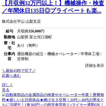
【月収例32万円以上！】機械操作・検査
／年間休日135日◎プライベートも楽...
株式会社平山 山梨支店
給与
月収例
326,000
円
勤務地
山梨県 富士河口湖町
寮・社
あり（無料）
宅
仕事内
通信機器の組立・機械オペレーター / 半導体工場 /
容
交替制
詳細を表示
＼最短45秒で完了／
応募へ進む
詳しく
見る