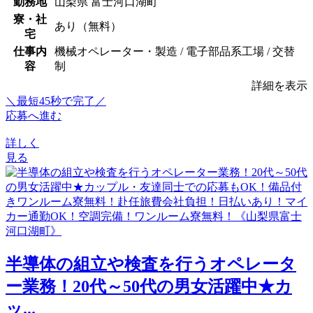
勤務地
山梨県 富士河口湖町
寮・社
あり（無料）
宅
仕事内
機械オペレーター・製造 / 電子部品系工場 / 交替
容
制
詳細を表示
＼最短45秒で完了／
応募へ進む
詳しく
見る
半導体の組立や検査を行うオペレータ
ー業務！20代～50代の男女活躍中★カ
ッ...