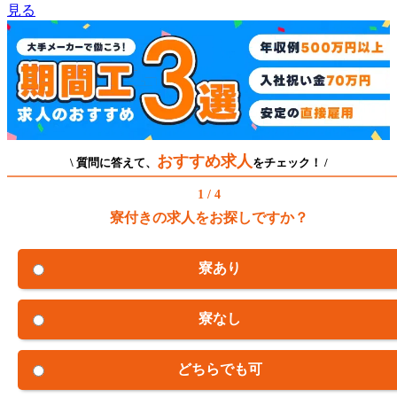
見る
おすすめ求人
\ 質問に答えて、
をチェック！ /
1 / 4
寮付きの求人をお探しですか？
寮あり
寮なし
どちらでも可