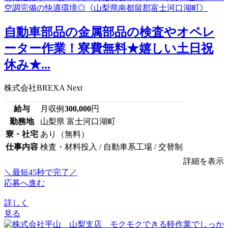
自動車部品の金属部品の検査やオペレ
ーター作業！寮費無料★嬉しい土日祝
休み★...
株式会社BREXA Next
給与
月収例
300,000
円
勤務地
山梨県 富士河口湖町
寮・社宅
あり（無料）
仕事内容
検査・材料投入 / 自動車系工場 / 交替制
詳細を表示
＼最短45秒で完了／
応募へ進む
詳しく
見る