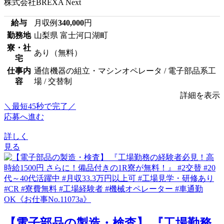
株式会社BREXA Next
給与
月収例
340,000
円
勤務地
山梨県 富士河口湖町
寮・社
あり（無料）
宅
仕事内
通信機器の組立・マシンオペレータ / 電子部品系工
容
場 / 交替制
詳細を表示
＼最短45秒で完了／
応募へ進む
詳しく
見る
【電子部品の製造・検査】 『工場勤務