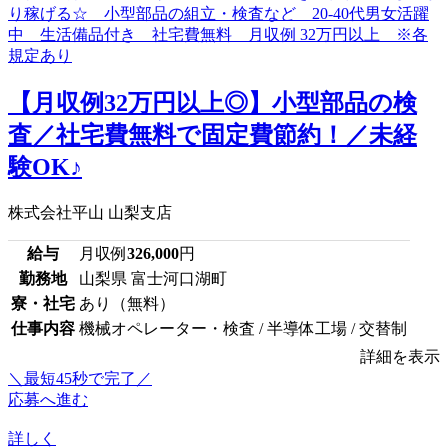
【月収例32万円以上◎】小型部品の検
査／社宅費無料で固定費節約！／未経
験OK♪
株式会社平山 山梨支店
給与
月収例
326,000
円
勤務地
山梨県 富士河口湖町
寮・社宅
あり（無料）
仕事内容
機械オペレーター・検査 / 半導体工場 / 交替制
詳細を表示
＼最短45秒で完了／
応募へ進む
詳しく