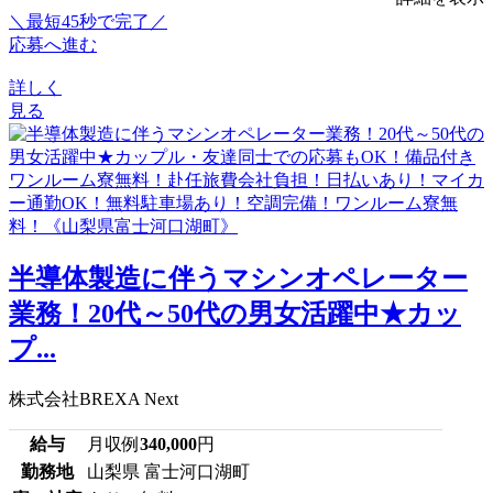
＼最短45秒で完了／
応募へ進む
詳しく
見る
半導体製造に伴うマシンオペレーター
業務！20代～50代の男女活躍中★カッ
プ...
株式会社BREXA Next
給与
月収例
340,000
円
勤務地
山梨県 富士河口湖町