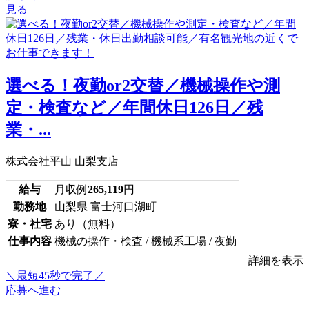
見る
選べる！夜勤or2交替／機械操作や測
定・検査など／年間休日126日／残
業・...
株式会社平山 山梨支店
給与
月収例
265,119
円
勤務地
山梨県 富士河口湖町
寮・社宅
あり（無料）
仕事内容
機械の操作・検査 / 機械系工場 / 夜勤
詳細を表示
＼最短45秒で完了／
応募へ進む