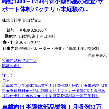
時給1400～1750円☆小型部品の検査/サ
ポート体制バッチリ♪/未経験の...
株式会社平山 山梨支店
給与
月収例
326,000
円
勤務地
山梨県 富士河口湖町
寮・社宅
あり（無料）
仕事内容
機械オペレーター・検査 / 半導体工場 / 交替制
詳細を表示
＼最短45秒で完了／
応募へ進む
詳しく
見る
車載向け半導体部品業務！月収例32万