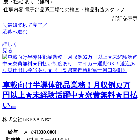
寮・社宅
あり（無料）
仕事内容
電子部品系工場での検査・検品製造スタッフ
詳細を表示
＼最短45秒で完了／
応募へ進む
詳しく
見る
車載向け半導体部品業務！月収例32万
円以上★未経験活躍中★寮費無料★日払
い...
株式会社BREXA Next
給与
月収例
330,000
円
勤務地
山梨県 富士河口湖町