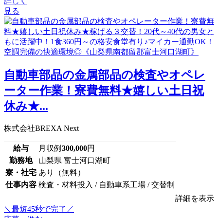
詳しく
見る
自動車部品の金属部品の検査やオペレ
ーター作業！寮費無料★嬉しい土日祝
休み★...
株式会社BREXA Next
給与
月収例
300,000
円
勤務地
山梨県 富士河口湖町
寮・社宅
あり（無料）
仕事内容
検査・材料投入 / 自動車系工場 / 交替制
詳細を表示
＼最短45秒で完了／