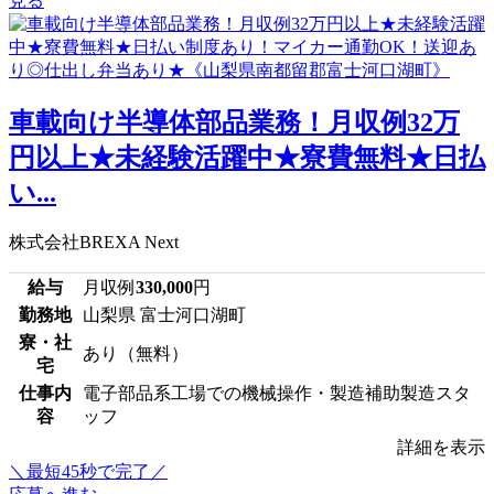
見る
車載向け半導体部品業務！月収例32万
円以上★未経験活躍中★寮費無料★日払
い...
株式会社BREXA Next
給与
月収例
330,000
円
勤務地
山梨県 富士河口湖町
寮・社
あり（無料）
宅
仕事内
電子部品系工場での機械操作・製造補助製造スタ
容
ッフ
詳細を表示
＼最短45秒で完了／