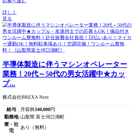
応募へ進む
詳しく
見る
半導体製造に伴うマシンオペレーター
業務！20代～50代の男女活躍中★カッ
プ...
株式会社BREXA Next
給与
月収例
340,000
円
勤務地
山梨県 富士河口湖町
寮・社
あり（無料）
宅