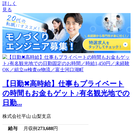
詳しく
見る
【日勤✖高時給】仕事もプライベート
の時間もお金もゲット♪有名観光地での
日勤...
株式会社平山 山梨支店
給与
月収例
273,688
円