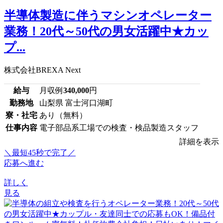
半導体製造に伴うマシンオペレーター
業務！20代～50代の男女活躍中★カッ
プ...
株式会社BREXA Next
給与
月収例
340,000
円
勤務地
山梨県 富士河口湖町
寮・社宅
あり（無料）
仕事内容
電子部品系工場での検査・検品製造スタッフ
詳細を表示
＼最短45秒で完了／
応募へ進む
詳しく
見る