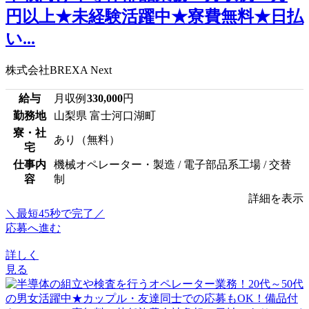
円以上★未経験活躍中★寮費無料★日払
い...
株式会社BREXA Next
給与
月収例
330,000
円
勤務地
山梨県 富士河口湖町
寮・社
あり（無料）
宅
仕事内
機械オペレーター・製造 / 電子部品系工場 / 交替
容
制
詳細を表示
＼最短45秒で完了／
応募へ進む
詳しく
見る