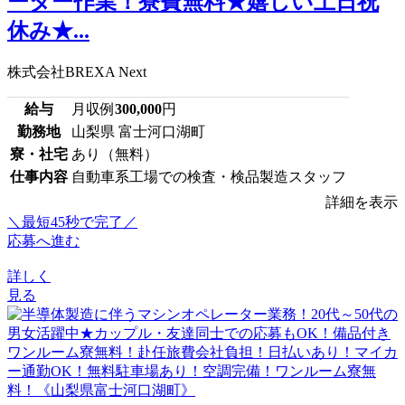
ーター作業！寮費無料★嬉しい土日祝
休み★...
株式会社BREXA Next
給与
月収例
300,000
円
勤務地
山梨県 富士河口湖町
寮・社宅
あり（無料）
仕事内容
自動車系工場での検査・検品製造スタッフ
詳細を表示
＼最短45秒で完了／
応募へ進む
詳しく
見る