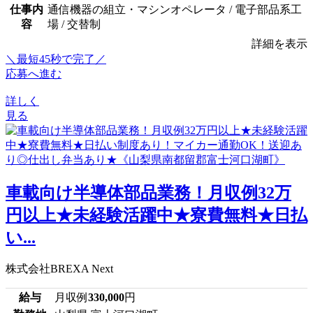
仕事内
通信機器の組立・マシンオペレータ / 電子部品系工
容
場 / 交替制
詳細を表示
＼最短45秒で完了／
応募へ進む
詳しく
見る
車載向け半導体部品業務！月収例32万
円以上★未経験活躍中★寮費無料★日払
い...
株式会社BREXA Next
給与
月収例
330,000
円