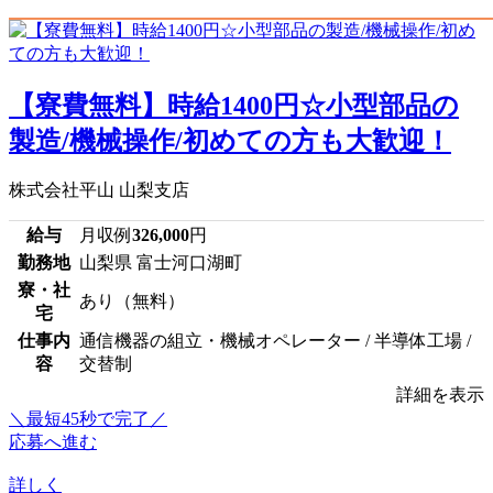
【寮費無料】時給1400円☆小型部品の
製造/機械操作/初めての方も大歓迎！
株式会社平山 山梨支店
給与
月収例
326,000
円
勤務地
山梨県 富士河口湖町
寮・社
あり（無料）
宅
仕事内
通信機器の組立・機械オペレーター / 半導体工場 /
容
交替制
詳細を表示
＼最短45秒で完了／
応募へ進む
詳しく