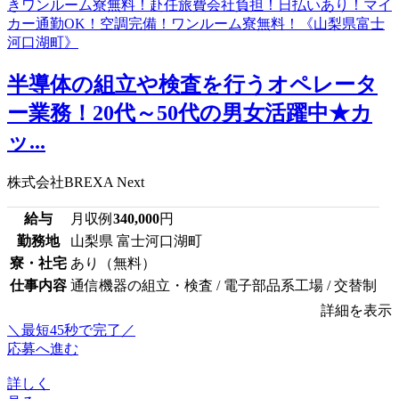
半導体の組立や検査を行うオペレータ
ー業務！20代～50代の男女活躍中★カ
ッ...
株式会社BREXA Next
給与
月収例
340,000
円
勤務地
山梨県 富士河口湖町
寮・社宅
あり（無料）
仕事内容
通信機器の組立・検査 / 電子部品系工場 / 交替制
詳細を表示
＼最短45秒で完了／
応募へ進む
詳しく