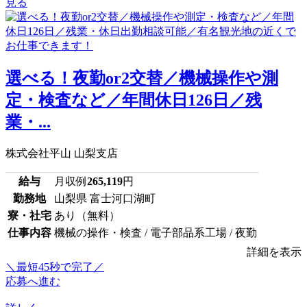
見る
選べる！夜勤or2交替／機械操作や測
定・検査など／年間休日126日／残
業・...
株式会社平山 山梨支店
給与
月収例
265,119
円
勤務地
山梨県 富士河口湖町
寮・社宅
あり（無料）
仕事内容
機械の操作・検査 / 電子部品系工場 / 夜勤
詳細を表示
＼最短45秒で完了／
応募へ進む