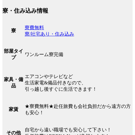
寮・住み込み情報
寮費無料
寮
寮/社宅あり・住み込み
部屋タイ
ワンルーム寮完備
プ
エアコンやテレビなど
家具・備
生活家電&備品付きなので、
品
引っ越し後すぐに生活できます！
★寮費無料★赴任旅費も会社負担だから遠方の方
家賃
も安心！
自宅から遠い職場でも安心して下さい！
その他