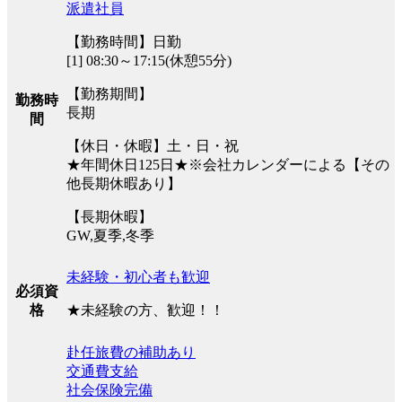
派遣社員
【勤務時間】日勤
[1] 08:30～17:15(休憩55分)
【勤務期間】
勤務時
長期
間
【休日・休暇】土・日・祝
★年間休日125日★※会社カレンダーによる【その
他長期休暇あり】
【長期休暇】
GW,夏季,冬季
未経験・初心者も歓迎
必須資
★未経験の方、歓迎！！
格
赴任旅費の補助あり
交通費支給
社会保険完備