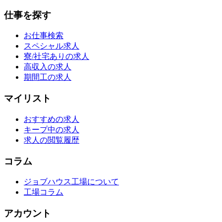
仕事を探す
お仕事検索
スペシャル求人
寮/社宅ありの求人
高収入の求人
期間工の求人
マイリスト
おすすめの求人
キープ中の求人
求人の閲覧履歴
コラム
ジョブハウス工場について
工場コラム
アカウント