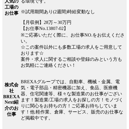
る環境です。
人気の
工場の
※試用期間あり(2週間)時給変動なし
お仕事
【月収例】28万～30万円
【お仕事No.13807-02】
※ご応募いただく際に、お仕事NO.をお伝えくださ
い。
☆この案件以外にも多数工場の求人をご用意して
おります☆
案件・求人に関するご相談や登録のみという方も
お気軽にご連絡ください！
BREXAグループでは、自動車、機械・金属、電
株式会
気・電子部品・精密機器に加え、食品、医療機
社
器、住宅関連等、様々な製造業のお仕事がござい
BREXA
ます！製造業/工場の求人をお探しの方！モノづく
Next紹
りに関心をお持ちの方！ご応募お待ちしていま
介のお
す！他.軽作業、倉庫、サービス、販売のお仕事な
仕事
ど掲載中です。