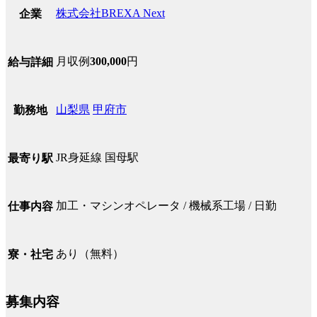
株式会社BREXA Next
企業
月収例
300,000
円
給与詳細
山梨県
甲府市
勤務地
JR身延線 国母駅
最寄り駅
加工・マシンオペレータ / 機械系工場 / 日勤
仕事内容
あり（無料）
寮・社宅
募集内容