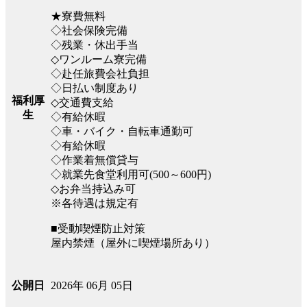
★寮費無料
◇社会保険完備
◇残業・休出手当
◇ワンルーム寮完備
◇赴任旅費会社負担
◇日払い制度あり
福利厚
◇交通費支給
生
◇有給休暇
◇車・バイク・自転車通勤可
◇有給休暇
◇作業着無償貸与
◇就業先食堂利用可(500～600円)
◇お弁当持込み可
※各待遇は規定有
■受動喫煙防止対策
屋内禁煙（屋外に喫煙場所あり）
2026年 06月 05日
公開日