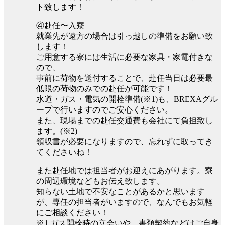
ト致します！
④赴任〜入寮
就業先が遠方の場合は引っ越しの準備をお願い致
します！
ご用意する寮には生活に必要な家具・家電付きな
ので、
事前に荷物を送付することで、赴任当日は必要最
低限の荷物のみでの赴任が可能です！
水道・ガス・電気の開栓準備(※1)も、BREXAグル
ープで行いますのでご安心ください。
また、現場までの赴任交通費も会社にて負担致し
ます。(※2)
領収書が必要になりますので、忘れずに取ってき
てくださいね！
また赴任地では担当者がお迎えにあがります。寮
の周辺環境などもお伝え致します。
知らない土地で不安なことがあるかと思います
が、専任の担当者がいますので、なんでもお気軽
にご相談ください！
※1.ガス開栓時の立会いや、書類契約などはご自身