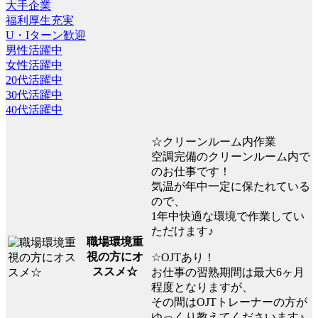
大手企業
福利厚生充実
U・Iターン歓迎
男性活躍中
女性活躍中
20代活躍中
30代活躍中
40代活躍中
☆クリーンルーム内作業
空調完備のクリーンルーム内で
のお仕事です！
気温が年中一定に保たれている
ので、
1年中快適な環境で作業してい
ただけます♪
職場環境重
視の方にオ
☆OJTあり！
ススメ☆
お仕事の習熟期間は最大6ヶ月
程度となりますが、
その間はOJTトレーナーの方が
ゆっくり教えてくださいます♪