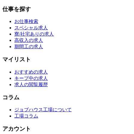
仕事を探す
お仕事検索
スペシャル求人
寮/社宅ありの求人
高収入の求人
期間工の求人
マイリスト
おすすめの求人
キープ中の求人
求人の閲覧履歴
コラム
ジョブハウス工場について
工場コラム
アカウント