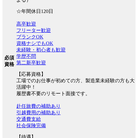
☆年間休日120日
高卒歓迎
フリーター歓迎
ブランクOK
資格ナシでもOK
未経験・初心者も歓迎
学歴不問
必須
第二新卒歓迎
資格
【応募資格】
工場でのお仕事が初めての方、製造業未経験の方も大
活躍中！
履歴書不要のリモート面接です。
赴任旅費の補助あり
引越費用の補助あり
交通費支給
社会保険完備
【待遇】