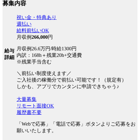
募集内容
祝い金・特典あり
週払い
給料前払いOK
月収例
266,000
円
月収例26.6万円/時給1300円
給与
内訳：168h＋残業20h+交通費
詳細
※残業手当含む
＼前払い制度使えます／
ご入社後の稼働分で前払い可能です！（規定有）
しかも、アプリでカンタンに申請できちゃう♪
大量募集
リモート面接OK
履歴書不要
「Webで応募」「電話で応募」ボタンよりご応募をお
願いいたします。