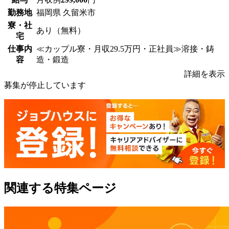
勤務地
福岡県 久留米市
寮・社
あり（無料）
宅
仕事内
≪カップル寮・月収29.5万円・正社員≫溶接・鋳
容
造・鍛造
詳細を表示
募集が停止しています
関連する特集ページ