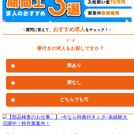
おすすめ求人
\ 質問に答えて、
をチェック！ /
1 / 4
寮付きの求人をお探しですか？
寮あり
寮なし
どちらでも可