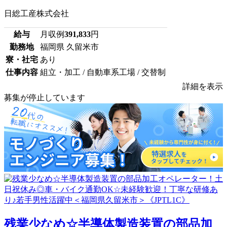
日総工産株式会社
給与
月収例
391,833
円
勤務地
福岡県 久留米市
寮・社宅
あり
仕事内容
組立・加工 / 自動車系工場 / 交替制
詳細を表示
募集が停止しています
残業少なめ☆半導体製造装置の部品加