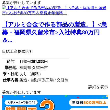
募集が停止しています
【アルミ合金で作る部品の製造。】<急
募・福岡県久留米市>入社特典80万円
＆...
日総工産株式会社
給与
月収例
391,833
円
勤務地
福岡県 久留米市
寮・社宅
あり（無料）
仕事内容
製造 / 自動車系工場 / 交替制
詳細を表示
募集が停止しています