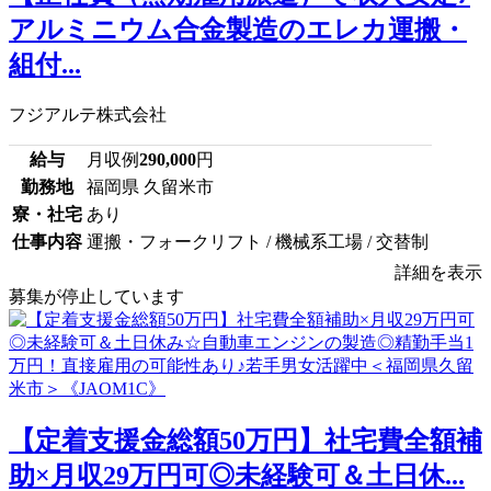
アルミニウム合金製造のエレカ運搬・
組付...
フジアルテ株式会社
給与
月収例
290,000
円
勤務地
福岡県 久留米市
寮・社宅
あり
仕事内容
運搬・フォークリフト / 機械系工場 / 交替制
詳細を表示
募集が停止しています
【定着支援金総額50万円】社宅費全額補
助×月収29万円可◎未経験可＆土日休...