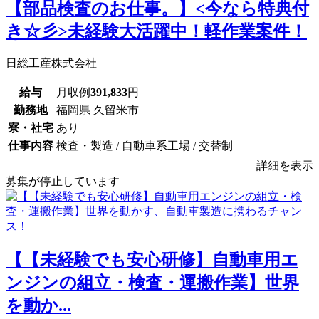
【部品検査のお仕事。】<今なら特典付
き☆彡>未経験大活躍中！軽作業案件！
日総工産株式会社
給与
月収例
391,833
円
勤務地
福岡県 久留米市
寮・社宅
あり
仕事内容
検査・製造 / 自動車系工場 / 交替制
詳細を表示
募集が停止しています
【【未経験でも安心研修】自動車用エ
ンジンの組立・検査・運搬作業】世界
を動か...