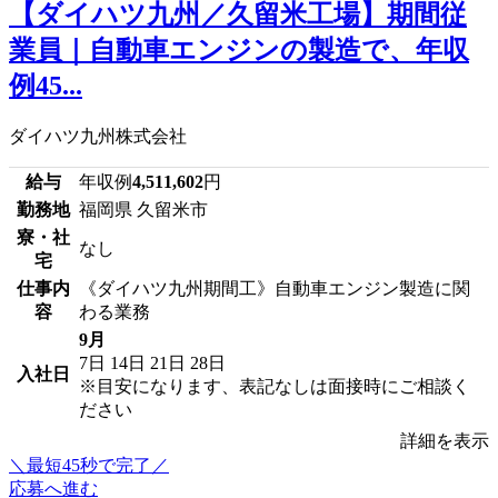
【ダイハツ九州／久留米工場】期間従
業員｜自動車エンジンの製造で、年収
例45...
ダイハツ九州株式会社
給与
年収例
4,511,602
円
勤務地
福岡県 久留米市
寮・社
なし
宅
仕事内
《ダイハツ九州期間工》自動車エンジン製造に関
容
わる業務
9月
7日
14日
21日
28日
入社日
※目安になります、表記なしは面接時にご相談く
ださい
詳細を表示
＼最短45秒で完了／
応募へ進む