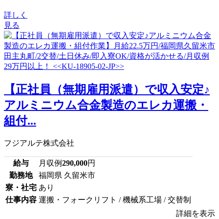
詳しく
見る
【正社員（無期雇用派遣）で収入安定♪
アルミニウム合金製造のエレカ運搬・
組付...
フジアルテ株式会社
給与
月収例
290,000
円
勤務地
福岡県 久留米市
寮・社宅
あり
仕事内容
運搬・フォークリフト / 機械系工場 / 交替制
詳細を表示