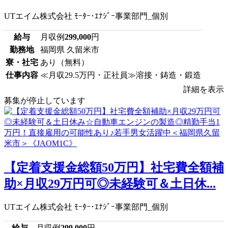
UTエイム株式会社 ﾓｰﾀｰ･ｴﾅｼﾞｰ事業部門_個別
給与
月収例
299,000
円
勤務地
福岡県 久留米市
寮・社宅
あり（無料）
仕事内容
≪月収29.5万円・正社員≫溶接・鋳造・鍛造
詳細を表示
募集が停止しています
【定着支援金総額50万円】社宅費全額補
助×月収29万円可◎未経験可＆土日休...
UTエイム株式会社 ﾓｰﾀｰ･ｴﾅｼﾞｰ事業部門_個別
給与
月収例
299,000
円