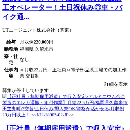
工オペレーター！土日祝休み◎車・バ
イク通...
UTエージェント株式会社（関東）
給与
月収例
220,000
円
勤務地
福岡県 久留米市
寮・社
なし
宅
仕事内
≪月収22万円・正社員≫電子部品系工場での加工作
容
業 交替制
詳細を表示
募集が停止しています
【正社員（無期雇用派遣）で収入安定♪