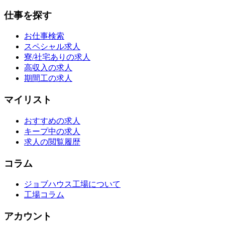
仕事を探す
お仕事検索
スペシャル求人
寮/社宅ありの求人
高収入の求人
期間工の求人
マイリスト
おすすめの求人
キープ中の求人
求人の閲覧履歴
コラム
ジョブハウス工場について
工場コラム
アカウント