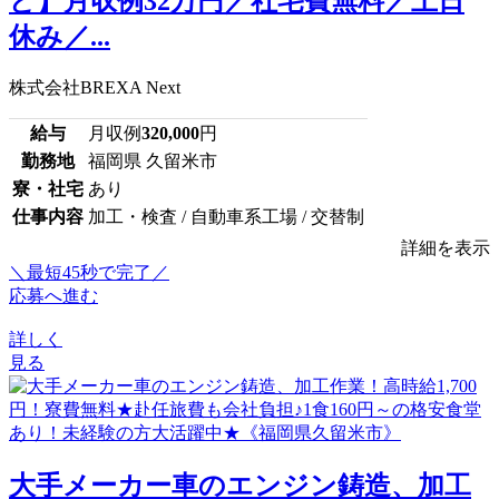
ど】月収例32万円／社宅費無料／土日
休み／...
株式会社BREXA Next
給与
月収例
320,000
円
勤務地
福岡県 久留米市
寮・社宅
あり
仕事内容
加工・検査 / 自動車系工場 / 交替制
詳細を表示
＼最短45秒で完了／
応募へ進む
詳しく
見る
大手メーカー車のエンジン鋳造、加工