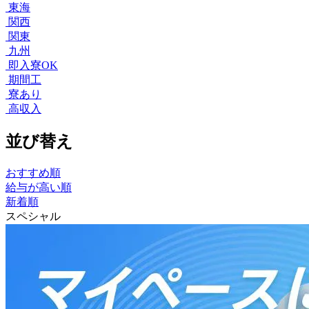
東海
関西
関東
九州
即入寮OK
期間工
寮あり
高収入
並び替え
おすすめ順
給与が高い順
新着順
スペシャル