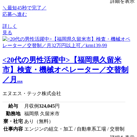
詳細を表示
＼最短45秒で完了／
応募へ進む
詳しく
見る
<20代の男性活躍中>【福岡県久留米
市】検査・機械オペレーター／交替制
／月...
エヌエス・テック株式会社
給与
月収例
324,045
円
勤務地
福岡県 久留米市
寮・社宅
あり（無料）
仕事内容
エンジンの組立・加工 / 自動車系工場 / 交替制