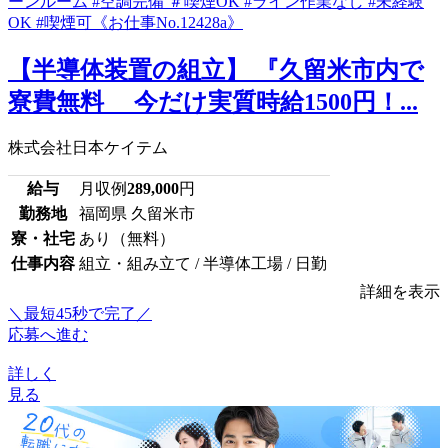
【半導体装置の組立】 『久留米市内で
寮費無料 今だけ実質時給1500円！...
株式会社日本ケイテム
給与
月収例
289,000
円
勤務地
福岡県 久留米市
寮・社宅
あり（無料）
仕事内容
組立・組み立て / 半導体工場 / 日勤
詳細を表示
＼最短45秒で完了／
応募へ進む
詳しく
見る