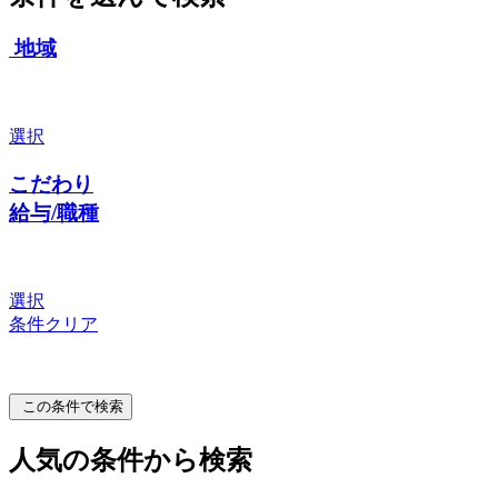
地域
選択
こだわり
給与/職種
選択
条件クリア
この条件で検索
人気の条件から検索