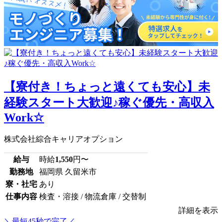
【寮付き！ちょっと遠くても安心】未
経験スタート大歓迎♪稼ぐ優先・高収入
Work☆
株式会社綜合キャリアオプション
給与
時給
1,550
円〜
勤務地
福岡県 久留米市
寮・社宅
あり
仕事内容
検査・溶接 / 物流倉庫 / 交替制
詳細を表示
＼最短45秒で完了／