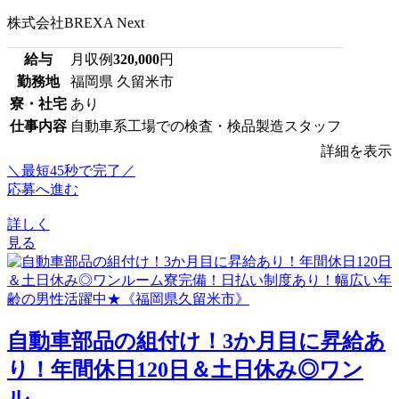
株式会社BREXA Next
給与
月収例
320,000
円
勤務地
福岡県 久留米市
寮・社宅
あり
仕事内容
自動車系工場での検査・検品製造スタッフ
詳細を表示
＼最短45秒で完了／
応募へ進む
詳しく
見る
自動車部品の組付け！3か月目に昇給あ
り！年間休日120日＆土日休み◎ワン
ル...