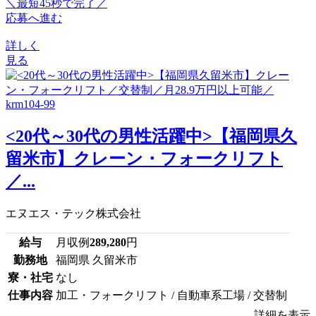
＼最短45秒で完了／
応募へ進む
詳しく
見る
<20代～30代の男性活躍中>【福岡県久
留米市】クレーン・フォークリフト
／...
エヌエス・テック株式会社
給与
月収例
289,280
円
勤務地
福岡県 久留米市
寮・社宅
なし
仕事内容
加工・フォークリフト / 自動車系工場 / 交替制
詳細を表示