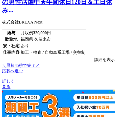
の男性活躍中★年間休日120日＆土日休
み...
株式会社BREXA Next
給与
月収例
320,000
円
勤務地
福岡県 久留米市
寮・社宅
あり
仕事内容
加工・検査 / 自動車系工場 / 交替制
詳細を表示
＼最短45秒で完了／
応募へ進む
詳しく
見る