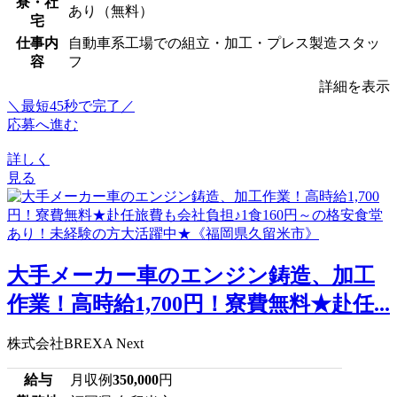
寮・社
あり（無料）
宅
仕事内
自動車系工場での組立・加工・プレス製造スタッ
容
フ
詳細を表示
＼最短45秒で完了／
応募へ進む
詳しく
見る
大手メーカー車のエンジン鋳造、加工
作業！高時給1,700円！寮費無料★赴任...
株式会社BREXA Next
給与
月収例
350,000
円