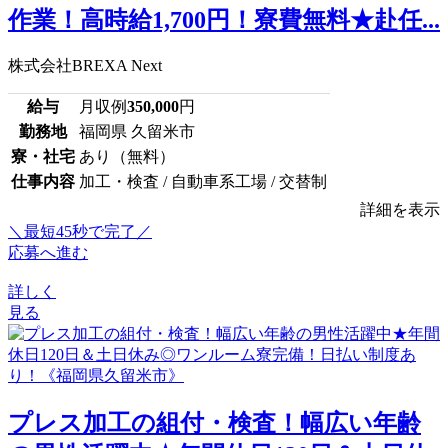
作業！高時給1,700円！寮費無料★赴任...
株式会社BREXA Next
給与
月収例
350,000
円
勤務地
福岡県 久留米市
寮・社宅
あり（無料）
仕事内容
加工・検査 / 自動車系工場 / 交替制
詳細を表示
＼最短45秒で完了／
応募へ進む
詳しく
見る
プレス加工の組付・検査！幅広い年齢