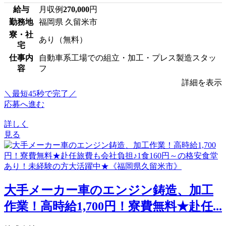
給与
月収例
270,000
円
勤務地
福岡県 久留米市
寮・社
あり（無料）
宅
仕事内
自動車系工場での組立・加工・プレス製造スタッ
容
フ
詳細を表示
＼最短45秒で完了／
応募へ進む
詳しく
見る
大手メーカー車のエンジン鋳造、加工
作業！高時給1,700円！寮費無料★赴任...