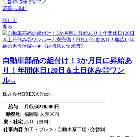
＼最短45秒で完了／
応募へ進む
詳しく
見る
自動車部品の組付け！3か月目に昇給あ
り！年間休日120日＆土日休み◎ワン
ル...
株式会社BREXA Next
給与
月収例
270,000
円
勤務地
福岡県 久留米市
寮・社宅
あり（無料）
仕事内容
加工・プレス / 自動車系工場 / 交替制