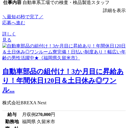
仕事内容
自動車系工場での検査・検品製造スタッフ
詳細を表示
＼最短45秒で完了／
応募へ進む
詳しく
見る
自動車部品の組付け！3か月目に昇給あ
り！年間休日120日＆土日休み◎ワン
ル...
株式会社BREXA Next
給与
月収例
270,000
円
勤務地
福岡県 久留米市