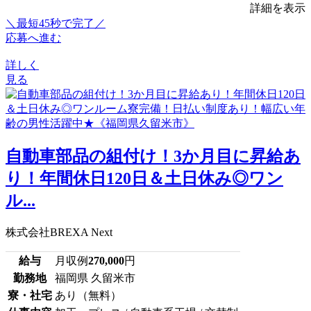
詳細を表示
＼最短45秒で完了／
応募へ進む
詳しく
見る
自動車部品の組付け！3か月目に昇給あ
り！年間休日120日＆土日休み◎ワン
ル...
株式会社BREXA Next
給与
月収例
270,000
円
勤務地
福岡県 久留米市
寮・社宅
あり（無料）