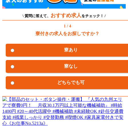
おすすめ求人
\ 質問に答えて、
をチェック！ /
1 / 4
寮付きの求人をお探しですか？
寮あり
寮なし
どちらでも可