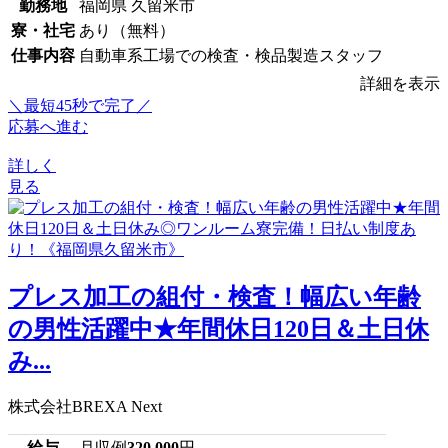
勤務地
福岡県 久留米市
寮・社宅
あり（無料）
仕事内容
自動車系工場での検査・検品製造スタッフ
詳細を表示
＼最短45秒で完了／
応募へ進む
詳しく
見る
プレス加工の組付・検査！幅広い年齢
の男性活躍中★年間休日120日＆土日休
み...
株式会社BREXA Next
給与
月収例
320,000
円