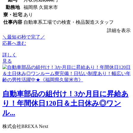
勤務地
福岡県 久留米市
寮・社宅
あり
仕事内容
自動車系工場での検査・検品製造スタッフ
詳細を表示
＼最短45秒で完了／
応募へ進む
詳しく
見る
自動車部品の組付け！3か月目に昇給あ
り！年間休日120日＆土日休み◎ワン
ル...
株式会社BREXA Next