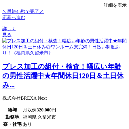
詳細を表示
＼最短45秒で完了／
応募へ進む
詳しく
見る
プレス加工の組付・検査！幅広い年齢
の男性活躍中★年間休日120日＆土日休
み...
株式会社BREXA Next
給与
月収例
320,000
円
勤務地
福岡県 久留米市
寮・社宅
あり