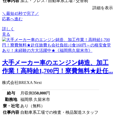
仕事内容
加工・プレス / 自動車系工場 / 交替制
詳細を表示
＼最短45秒で完了／
応募へ進む
詳しく
見る
大手メーカー車のエンジン鋳造、加工
作業！高時給1,700円！寮費無料★赴任...
株式会社BREXA Next
給与
月収例
350,000
円
勤務地
福岡県 久留米市
寮・社宅
あり（無料）
仕事内容
自動車系工場での検査・検品製造スタッフ