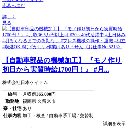
応募へ進む
詳しく
見る
【自動車部品の機械加工】 『モノ作り
初日から実質時給1700円！』 #月...
株式会社日本ケイテム
給与
月収例
365,000
円
勤務地
福岡県 久留米市
寮・社宅
あり
仕事内容
加工・検査 / 自動車系工場 / 交替制
詳細を表示