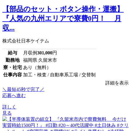
【部品のセット・ボタン操作・運搬】
『人気の九州エリアで寮費0円！ 月
収...
株式会社日本ケイテム
給与
月収例
301,000
円
勤務地
福岡県 久留米市
寮・社宅
あり（無料）
仕事内容
加工・検査 / 自動車系工場 / 交替制
詳細を表示
＼最短45秒で完了／
応募へ進む
詳しく
見る