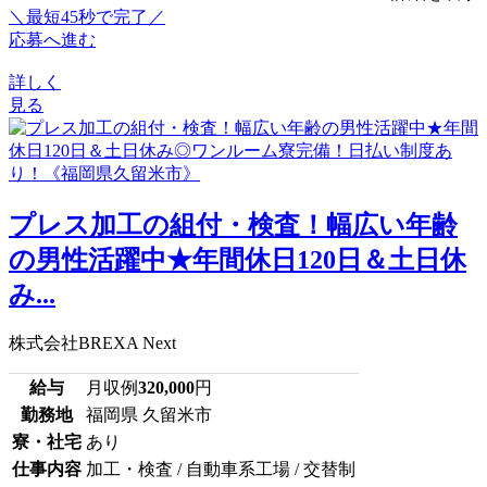
＼最短45秒で完了／
応募へ進む
詳しく
見る
プレス加工の組付・検査！幅広い年齢
の男性活躍中★年間休日120日＆土日休
み...
株式会社BREXA Next
給与
月収例
320,000
円
勤務地
福岡県 久留米市
寮・社宅
あり
仕事内容
加工・検査 / 自動車系工場 / 交替制