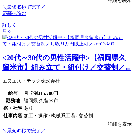
詳細を表示
＼最短45秒で完了／
応募へ進む
詳しく
見る
<20代～30代の男性活躍中>【福岡県久
留米市】組み立て・組付け／交替制／...
エヌエス・テック株式会社
給与
月収例
315,700
円
勤務地
福岡県 久留米市
寮・社宅
あり
仕事内容
加工・操作 / 機械系工場 / 交替制
詳細を表示
＼最短45秒で完了／