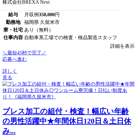
株式会社BREXA Next
給与
月収例
350,000
円
勤務地
福岡県 久留米市
寮・社宅
あり（無料）
仕事内容
自動車系工場での検査・検品製造スタッフ
詳細を表示
＼最短45秒で完了／
応募へ進む
詳しく
見る
プレス加工の組付・検査！幅広い年齢
の男性活躍中★年間休日120日＆土日休
み...