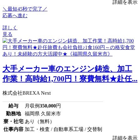
詳細を表示
＼最短45秒で完了／
応募へ進む
詳しく
見る
大手メーカー車のエンジン鋳造、加工
作業！高時給1,700円！寮費無料★赴任...
株式会社BREXA Next
給与
月収例
350,000
円
勤務地
福岡県 久留米市
寮・社宅
あり（無料）
仕事内容
加工・検査 / 自動車系工場 / 交替制
詳細を表示