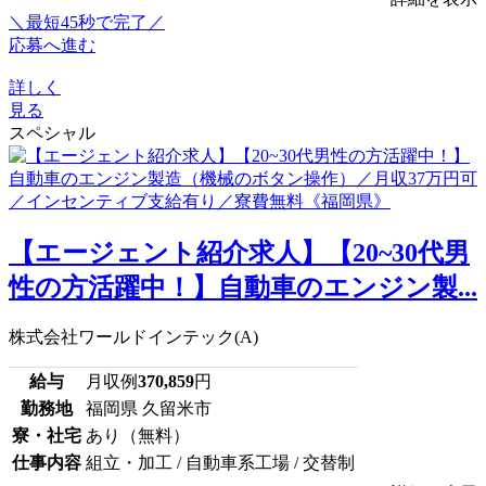
＼最短45秒で完了／
応募へ進む
詳しく
見る
スペシャル
【エージェント紹介求人】【20~30代男
性の方活躍中！】自動車のエンジン製...
株式会社ワールドインテック(A)
給与
月収例
370,859
円
勤務地
福岡県 久留米市
寮・社宅
あり（無料）
仕事内容
組立・加工 / 自動車系工場 / 交替制