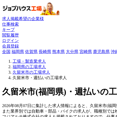
求人掲載希望の企業様
仕事検索
キープ
閲覧履歴
ログイン
会員登録
全国
福岡県
佐賀県
長崎県
熊本県
大分県
宮崎県
鹿児島県
沖
工場・製造業求人
福岡県の工場求人
久留米市の工場求人
久留米市・週払いの工場求人
久留米市(福岡県)・週払いの工
2026年08月07日に集計した求人情報によると、久留米市(福
また業界別では自動車・部品・バイクの求人が、職種別では
フジアルテ株式会社の求人も掲載されておりますので、仕事