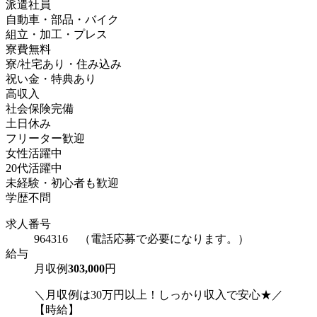
派遣社員
自動車・部品・バイク
組立・加工・プレス
寮費無料
寮/社宅あり・住み込み
祝い金・特典あり
高収入
社会保険完備
土日休み
フリーター歓迎
女性活躍中
20代活躍中
未経験・初心者も歓迎
学歴不問
求人番号
964316 （電話応募で必要になります。）
給与
月収例
303,000
円
＼月収例は30万円以上！しっかり収入で安心★／
【時給】