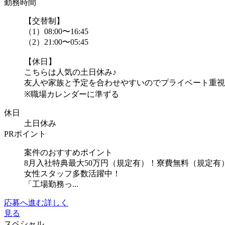
勤務時間
【交替制】
（1）08:00〜16:45
（2）21:00〜05:45
【休日】
こちらは人気の土日休み♪
友人や家族と予定を合わせやすいのでプライベート重視
※職場カレンダーに準ずる
休日
土日休み
PRポイント
案件のおすすめポイント
8月入社特典最大50万円（規定有）！寮費無料（規定
女性スタッフ多数活躍中！
「工場勤務っ...
応募へ進む
詳しく
見る
スペシャル