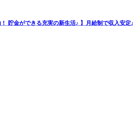
！ 貯金ができる充実の新生活♪ 】月給制で収入安定