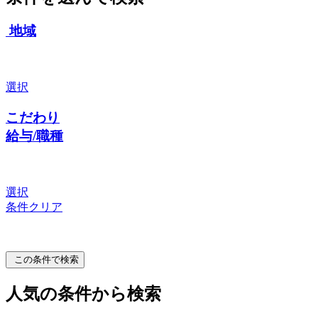
地域
選択
こだわり
給与/職種
選択
条件クリア
この条件で検索
人気の条件から検索