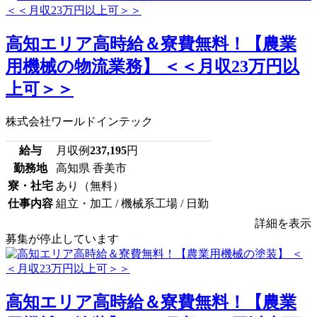
高知エリア高時給＆寮費無料！【農業
用機械の物流業務】 ＜＜月収23万円以
上可＞＞
株式会社ワールドインテック
給与
月収例
237,195
円
勤務地
高知県 香美市
寮・社宅
あり（無料）
仕事内容
組立・加工 / 機械系工場 / 日勤
詳細を表示
募集が停止しています
高知エリア高時給＆寮費無料！【農業