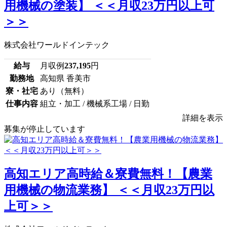
用機械の塗装】 ＜＜月収23万円以上可
＞＞
株式会社ワールドインテック
給与
月収例
237,195
円
勤務地
高知県 香美市
寮・社宅
あり（無料）
仕事内容
組立・加工 / 機械系工場 / 日勤
詳細を表示
募集が停止しています
高知エリア高時給＆寮費無料！【農業
用機械の物流業務】 ＜＜月収23万円以
上可＞＞