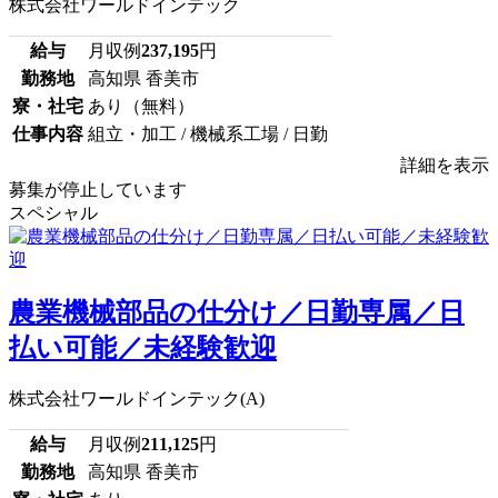
株式会社ワールドインテック
給与
月収例
237,195
円
勤務地
高知県 香美市
寮・社宅
あり（無料）
仕事内容
組立・加工 / 機械系工場 / 日勤
詳細を表示
募集が停止しています
スペシャル
農業機械部品の仕分け／日勤専属／日
払い可能／未経験歓迎
株式会社ワールドインテック(A)
給与
月収例
211,125
円
勤務地
高知県 香美市