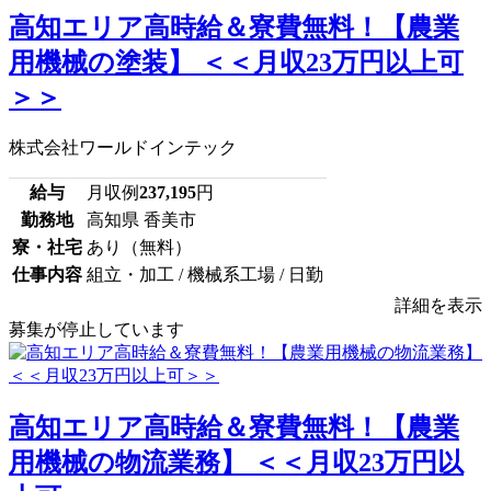
高知エリア高時給＆寮費無料！【農業
用機械の塗装】 ＜＜月収23万円以上可
＞＞
株式会社ワールドインテック
給与
月収例
237,195
円
勤務地
高知県 香美市
寮・社宅
あり（無料）
仕事内容
組立・加工 / 機械系工場 / 日勤
詳細を表示
募集が停止しています
高知エリア高時給＆寮費無料！【農業
用機械の物流業務】 ＜＜月収23万円以