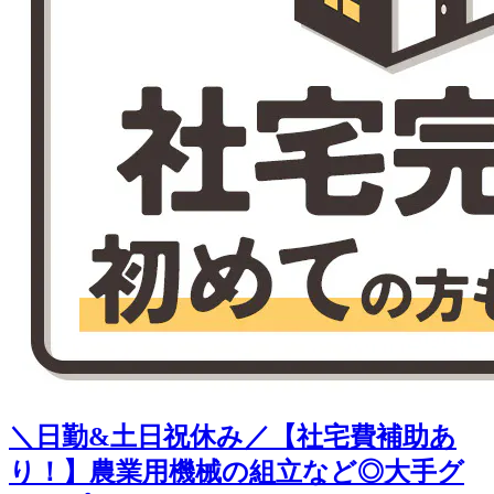
＼日勤&土日祝休み／【社宅費補助あ
り！】農業用機械の組立など◎大手グ