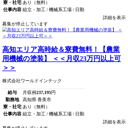
寮・社宅
あり（無料）
仕事内容
組立・加工 / 機械系工場 / 日勤
詳細を表示
募集が停止しています
高知エリア高時給＆寮費無料！【農業
用機械の塗装】 ＜＜月収23万円以上可
＞＞
株式会社ワールドインテック
給与
月収例
237,195
円
勤務地
高知県 香美市
寮・社宅
あり（無料）
仕事内容
組立・加工 / 機械系工場 / 日勤
詳細を表示