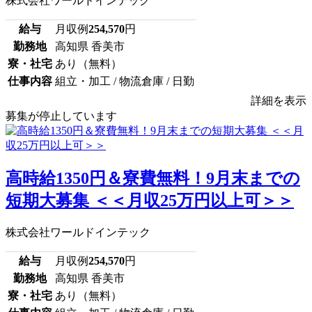
株式会社ワールドインテック
給与
月収例
254,570
円
勤務地
高知県 香美市
寮・社宅
あり（無料）
仕事内容
組立・加工 / 物流倉庫 / 日勤
詳細を表示
募集が停止しています
高時給1350円＆寮費無料！9月末までの
短期大募集 ＜＜月収25万円以上可＞＞
株式会社ワールドインテック
給与
月収例
254,570
円
勤務地
高知県 香美市
寮・社宅
あり（無料）