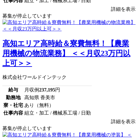
仕事内容
組立・加工 / 機械系工場 / 日勤
詳細を表示
募集が停止しています
高知エリア高時給＆寮費無料！【農業
用機械の物流業務】 ＜＜月収23万円以
上可＞＞
株式会社ワールドインテック
給与
月収例
237,195
円
勤務地
高知県 香美市
寮・社宅
あり（無料）
仕事内容
組立・加工 / 機械系工場 / 日勤
詳細を表示
募集が停止しています