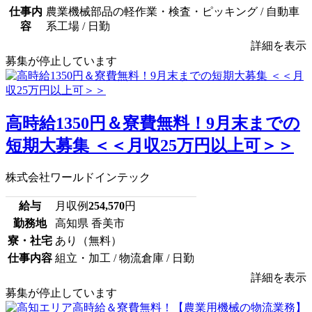
仕事内
農業機械部品の軽作業・検査・ピッキング / 自動車
容
系工場 / 日勤
詳細を表示
募集が停止しています
高時給1350円＆寮費無料！9月末までの
短期大募集 ＜＜月収25万円以上可＞＞
株式会社ワールドインテック
給与
月収例
254,570
円
勤務地
高知県 香美市
寮・社宅
あり（無料）
仕事内容
組立・加工 / 物流倉庫 / 日勤
詳細を表示
募集が停止しています