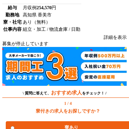
給与
月収例
254,570
円
勤務地
高知県 香美市
寮・社宅
あり（無料）
仕事内容
組立・加工 / 物流倉庫 / 日勤
詳細を表示
募集が停止しています
おすすめ求人
\ 質問に答えて、
をチェック！ /
1 / 4
寮付きの求人をお探しですか？
寮あり