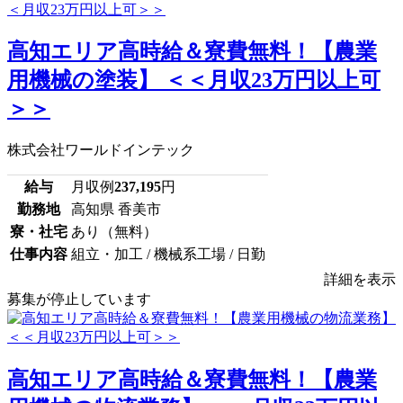
高知エリア高時給＆寮費無料！【農業
用機械の塗装】 ＜＜月収23万円以上可
＞＞
株式会社ワールドインテック
給与
月収例
237,195
円
勤務地
高知県 香美市
寮・社宅
あり（無料）
仕事内容
組立・加工 / 機械系工場 / 日勤
詳細を表示
募集が停止しています
高知エリア高時給＆寮費無料！【農業