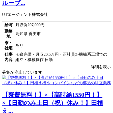
ループ...
UTエージェント株式会社
給与
月収例
207,000
円
勤務
高知県 香美市
地
寮・
あり
社宅
仕事
≪寮完備・月収20.5万円・正社員≫機械系工場での
内容
組立・機械操作 日勤
詳細を表示
募集が停止しています
【寮費無料！】×【高時給1550円！】
×【日勤のみ土日（祝）休み！】田植
え...