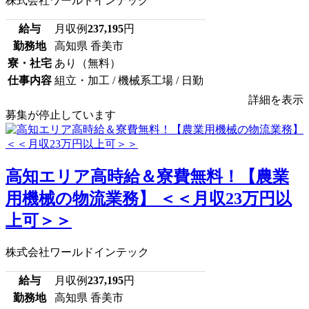
株式会社ワールドインテック
給与
月収例
237,195
円
勤務地
高知県 香美市
寮・社宅
あり（無料）
仕事内容
組立・加工 / 機械系工場 / 日勤
詳細を表示
募集が停止しています
高知エリア高時給＆寮費無料！【農業
用機械の物流業務】 ＜＜月収23万円以
上可＞＞
株式会社ワールドインテック
給与
月収例
237,195
円
勤務地
高知県 香美市