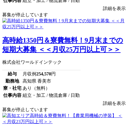
仕事内容
組立・加工 / 物流倉庫 / 日勤
詳細を表示
募集が停止しています
高時給1350円＆寮費無料！9月末までの
短期大募集 ＜＜月収25万円以上可＞＞
株式会社ワールドインテック
給与
月収例
254,570
円
勤務地
高知県 香美市
寮・社宅
あり（無料）
仕事内容
組立・加工 / 物流倉庫 / 日勤
詳細を表示
募集が停止しています