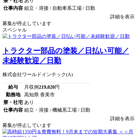
寮・社宅
あり
仕事内容
組立・溶接 / 自動車系工場 / 日勤
詳細を表示
募集が停止しています
スペシャル
トラクター部品の塗装／日払い可能／
未経験歓迎／日勤
株式会社ワールドインテック(A)
給与
月収例
219,820
円
勤務地
高知県 香美市
寮・社宅
あり
仕事内容
組立・溶接 / 機械系工場 / 日勤
詳細を表示
募集が停止しています