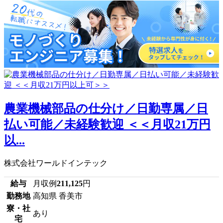
農業機械部品の仕分け／日勤専属／日
払い可能／未経験歓迎 ＜＜月収21万円
以...
株式会社ワールドインテック
給与
月収例
211,125
円
勤務地
高知県 香美市
寮・社
あり
宅