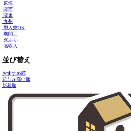
東海
関西
関東
九州
即入寮OK
期間工
寮あり
高収入
並び替え
おすすめ順
給与が高い順
新着順