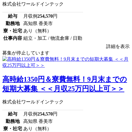
株式会社ワールドインテック
給与
月収例
254,570
円
勤務地
高知県 香美市
寮・社宅
あり（無料）
仕事内容
組立・加工 / 物流倉庫 / 日勤
詳細を表示
募集が停止しています
高時給1350円＆寮費無料！9月末までの
短期大募集 ＜＜月収25万円以上可＞＞
株式会社ワールドインテック
給与
月収例
254,570
円
勤務地
高知県 香美市
寮・社宅
あり（無料）