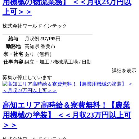
用機械の物流業務】 ＜＜月収23万円以
上可＞＞
株式会社ワールドインテック
給与
月収例
237,195
円
勤務地
高知県 香美市
寮・社宅
あり（無料）
仕事内容
組立・加工 / 機械系工場 / 日勤
詳細を表示
募集が停止しています
高知エリア高時給＆寮費無料！【農業
用機械の塗装】 ＜＜月収23万円以上可
＞＞