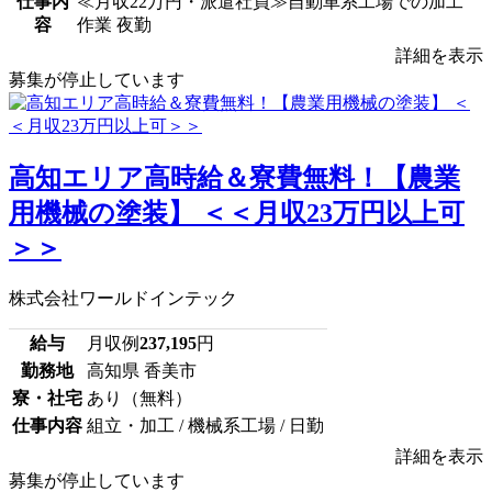
仕事内
≪月収22万円・派遣社員≫自動車系工場での加工
容
作業 夜勤
詳細を表示
募集が停止しています
高知エリア高時給＆寮費無料！【農業
用機械の塗装】 ＜＜月収23万円以上可
＞＞
株式会社ワールドインテック
給与
月収例
237,195
円
勤務地
高知県 香美市
寮・社宅
あり（無料）
仕事内容
組立・加工 / 機械系工場 / 日勤
詳細を表示
募集が停止しています