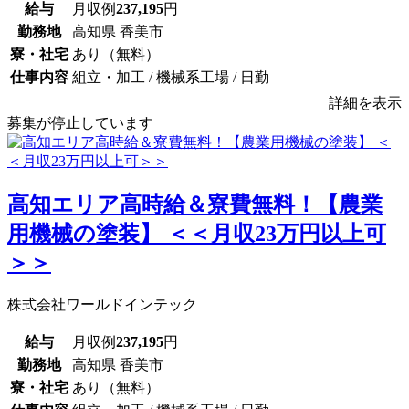
給与
月収例
237,195
円
勤務地
高知県 香美市
寮・社宅
あり（無料）
仕事内容
組立・加工 / 機械系工場 / 日勤
詳細を表示
募集が停止しています
高知エリア高時給＆寮費無料！【農業
用機械の塗装】 ＜＜月収23万円以上可
＞＞
株式会社ワールドインテック
給与
月収例
237,195
円
勤務地
高知県 香美市
寮・社宅
あり（無料）