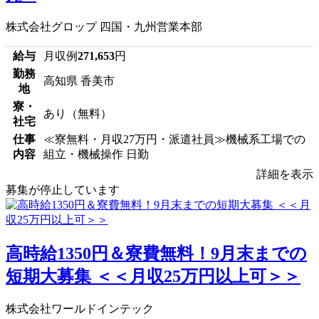
株式会社グロップ 四国・九州営業本部
給与
月収例
271,653
円
勤務
高知県 香美市
地
寮・
あり（無料）
社宅
仕事
≪寮無料・月収27万円・派遣社員≫機械系工場での
内容
組立・機械操作 日勤
詳細を表示
募集が停止しています
高時給1350円＆寮費無料！9月末までの
短期大募集 ＜＜月収25万円以上可＞＞
株式会社ワールドインテック