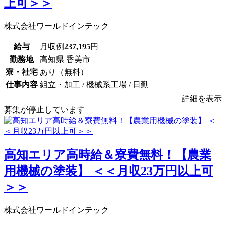
上可＞＞
株式会社ワールドインテック
給与
月収例
237,195
円
勤務地
高知県 香美市
寮・社宅
あり（無料）
仕事内容
組立・加工 / 機械系工場 / 日勤
詳細を表示
募集が停止しています
高知エリア高時給＆寮費無料！【農業
用機械の塗装】 ＜＜月収23万円以上可
＞＞
株式会社ワールドインテック