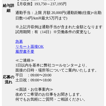
【月収例】193,750～237,195円
給与詳
細
通勤手当：上限 月額 20,000円(通勤距離(往復)×出勤
日数×14円/km※最大5万円まで)
※上記月収例は通勤手当が含まれた金額となります
試用期間：有（14日）※労働条件の変更なし
急募
リモート面接OK
履歴書不要
≪ご連絡≫
1日以内を基本に弊社コールセンターより、
面接の日時・場所等についてご案内いたします。
平日 ：09:00〜20:00
応募の
土日祝：09:00〜18:00
流れ
≪面談・お仕事案内≫
改めてご希望のお仕事をお聞きします。
何でもお気軽にご質問・ご相談ください。