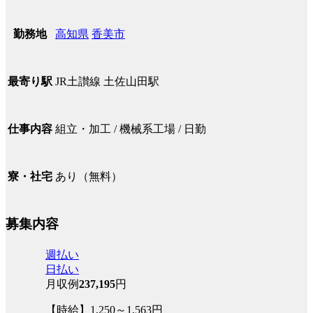
高知県
香美市
勤務地
JR土讃線 土佐山田駅
最寄り駅
組立・加工 / 機械系工場 / 日勤
仕事内容
あり（無料）
寮・社宅
募集内容
週払い
日払い
月収例
237,195
円
【時給】1,250～1,563円