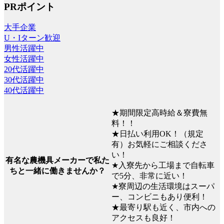
PRポイント
大手企業
U・Iターン歓迎
男性活躍中
女性活躍中
20代活躍中
30代活躍中
40代活躍中
★期間限定高時給＆寮費無
料！！
★日払い利用OK！（規定
有）お気軽にご相談くださ
い！
有名な農機具メーカーで私た
★入寮先から工場まで自転車
ちと一緒に働きませんか？
で5分、非常に近い！
★寮周辺の生活環境はスーパ
ー、コンビニもあり便利！
★最寄り駅も近く、市内への
アクセスも良好！