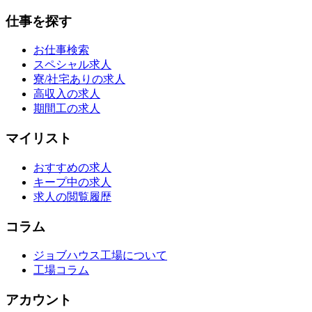
仕事を探す
お仕事検索
スペシャル求人
寮/社宅ありの求人
高収入の求人
期間工の求人
マイリスト
おすすめの求人
キープ中の求人
求人の閲覧履歴
コラム
ジョブハウス工場について
工場コラム
アカウント