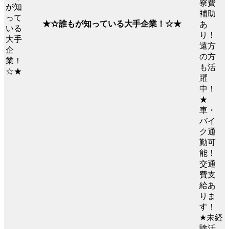
寮費
補助
★☆誰もが知っている大手企業！☆★
あ
り！
遠方
の方
も活
躍
中！
★
車・
バイ
ク通
勤可
能！
交通
費支
給あ
りま
す！
★未経
験活