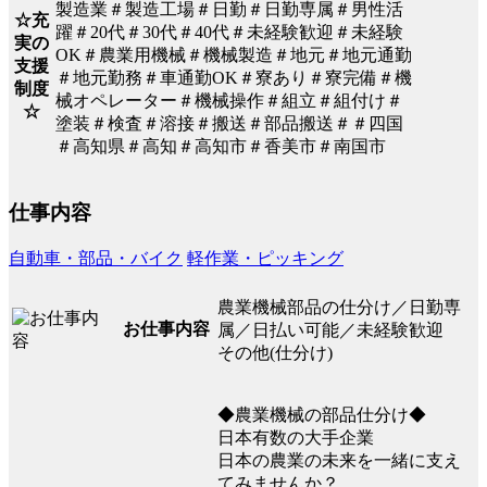
製造業＃製造工場＃日勤＃日勤専属＃男性活
☆充
躍＃20代＃30代＃40代＃未経験歓迎＃未経験
実の
OK＃農業用機械＃機械製造＃地元＃地元通勤
支援
＃地元勤務＃車通勤OK＃寮あり＃寮完備＃機
制度
械オペレーター＃機械操作＃組立＃組付け＃
☆
塗装＃検査＃溶接＃搬送＃部品搬送＃＃四国
＃高知県＃高知＃高知市＃香美市＃南国市
仕事内容
自動車・部品・バイク
軽作業・ピッキング
農業機械部品の仕分け／日勤専
お仕事内容
属／日払い可能／未経験歓迎
その他(仕分け)
◆農業機械の部品仕分け◆
日本有数の大手企業
日本の農業の未来を一緒に支え
てみませんか？