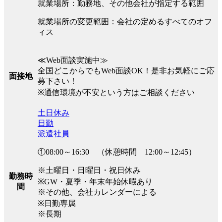
就業場所：勤務地、その他会社が指定する範囲
就業場所の変更範囲：会社の定めるすべてのオフ
ィス
≪Web面談実施中≫
全国どこからでもWeb面談OK！是非お気軽にご応
面接地
募下さい！
※通信環境が不安という方はご相談ください
土日休み
日勤
派遣社員
①08:00～16:30 （休憩時間 12:00～12:45）
※土曜日・日曜日・祝日休み
勤務時
※GW・夏季・年末年始休暇あり
間
※その他、会社カレンダーによる
※日勤専属
※長期