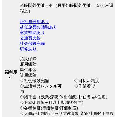
※時間外労働：有（月平均時間外労働 15.00時間
程度）
正社員登用あり
赴任旅費の補助あり
家賃補助あり
交通費支給
社会保険完備
研修あり
労災保険
雇用保険
厚生年金
福利厚
健康保険
生
◇社会保険完備 ◇日払い制度
◇生活備品レンタル可 ◇作業着貸
与
◇諸手当（残業/深夜/休出/通勤/赴任/引越/住宅）
◇有給休暇(6ヶ月以上勤務後付与)
◇各種制度(等級制度/評価制度)
◇人事評価制度/キャリア教育制度/正社員登用制度