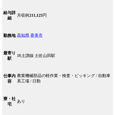
給与詳
月収例
211,125
円
細
高知県
香美市
勤務地
最寄り
JR土讃線 土佐山田駅
駅
農業機械部品の軽作業・検査・ピッキング / 自動車
仕事内
系工場 / 日勤
容
寮・社
あり
宅