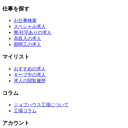
仕事を探す
お仕事検索
スペシャル求人
寮/社宅ありの求人
高収入の求人
期間工の求人
マイリスト
おすすめの求人
キープ中の求人
求人の閲覧履歴
コラム
ジョブハウス工場について
工場コラム
アカウント