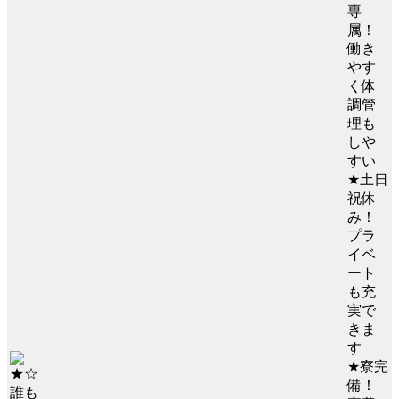
専
属！
働き
やす
く体
調管
理も
しや
すい
★土日
祝休
み！
プラ
イベ
ート
も充
実で
きま
す
★寮完
備！