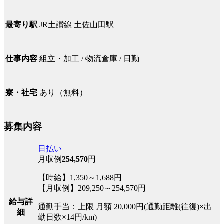
JR土讃線 土佐山田駅
最寄り駅
組立・加工 / 物流倉庫 / 日勤
仕事内容
あり（無料）
寮・社宅
募集内容
日払い
月収例
254,570
円
【時給】1,350～1,688円
【月収例】209,250～254,570円
給与詳
通勤手当：上限 月額 20,000円(通勤距離(往復)×出
細
勤日数×14円/km)