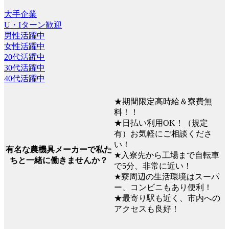
大手企業
U・Iターン歓迎
男性活躍中
女性活躍中
20代活躍中
30代活躍中
40代活躍中
★期間限定高時給＆寮費無
料！！
★日払い利用OK！（規定
有）お気軽にご相談くださ
い！
有名な農機具メーカーで私た
★入寮先から工場まで自転車
ちと一緒に働きませんか？
で5分、非常に近い！
★寮周辺の生活環境はスーパ
ー、コンビニもあり便利！
★最寄り駅も近く、市内への
アクセスも良好！