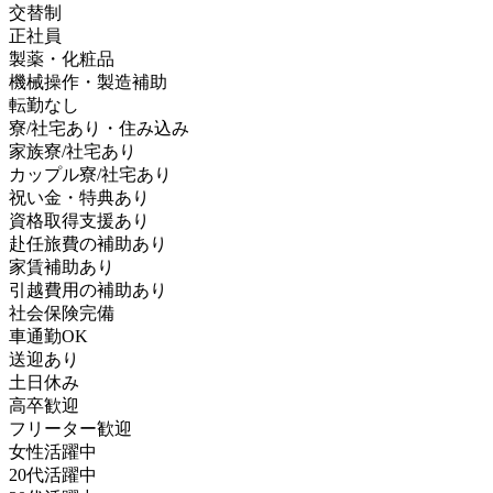
交替制
正社員
製薬・化粧品
機械操作・製造補助
転勤なし
寮/社宅あり・住み込み
家族寮/社宅あり
カップル寮/社宅あり
祝い金・特典あり
資格取得支援あり
赴任旅費の補助あり
家賃補助あり
引越費用の補助あり
社会保険完備
車通勤OK
送迎あり
土日休み
高卒歓迎
フリーター歓迎
女性活躍中
20代活躍中