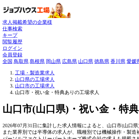
求人掲載希望の企業様
仕事検索
キープ
閲覧履歴
ログイン
会員登録
全国
鳥取県
島根県
岡山県
広島県
山口県
徳島県
香川県
愛媛
工場・製造業求人
山口県の工場求人
山口市の工場求人
山口市・祝い金・特典ありの工場求人
山口市(山口県)・祝い金・特典
2026年07月31日に集計した求人情報によると、山口市(山口県
また業界別では半導体の求人が、職種別では機械操作・製造
パーソルファクトリーパートナーズ株式会社の求人も掲載さ