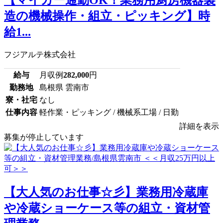
【マイカー通勤OK！業務用厨房機器製
造の機械操作・組立・ピッキング】時
給1...
フジアルテ株式会社
給与
月収例
282,000
円
勤務地
島根県 雲南市
寮・社宅
なし
仕事内容
軽作業・ピッキング / 機械系工場 / 日勤
詳細を表示
募集が停止しています
【大人気のお仕事☆彡】業務用冷蔵庫
や冷蔵ショーケース等の組立・資材管