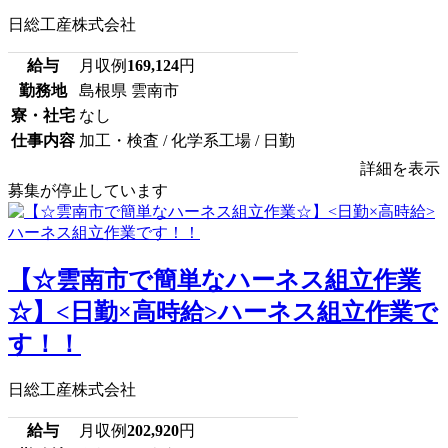
日総工産株式会社
給与
月収例
169,124
円
勤務地
島根県 雲南市
寮・社宅
なし
仕事内容
加工・検査 / 化学系工場 / 日勤
詳細を表示
募集が停止しています
【☆雲南市で簡単なハーネス組立作業
☆】<日勤×高時給>ハーネス組立作業で
す！！
日総工産株式会社
給与
月収例
202,920
円