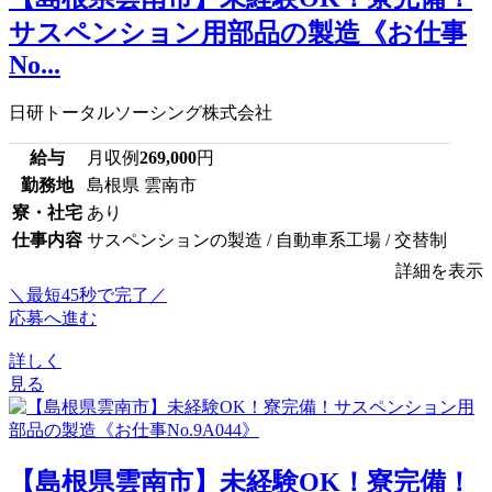
サスペンション用部品の製造《お仕事
No...
日研トータルソーシング株式会社
給与
月収例
269,000
円
勤務地
島根県 雲南市
寮・社宅
あり
仕事内容
サスペンションの製造 / 自動車系工場 / 交替制
詳細を表示
＼最短45秒で完了／
応募へ進む
詳しく
見る
【島根県雲南市】未経験OK！寮完備！