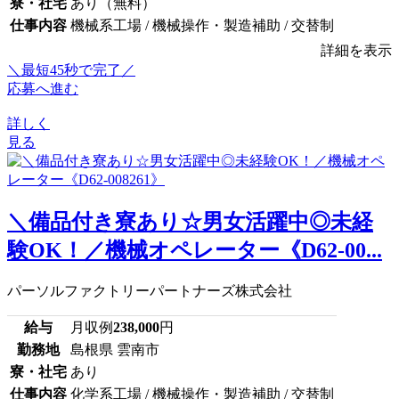
寮・社宅
あり（無料）
仕事内容
機械系工場 / 機械操作・製造補助 / 交替制
詳細を表示
＼最短45秒で完了／
応募へ進む
詳しく
見る
＼備品付き寮あり☆男女活躍中◎未経
験OK！／機械オペレーター《D62-00...
パーソルファクトリーパートナーズ株式会社
給与
月収例
238,000
円
勤務地
島根県 雲南市
寮・社宅
あり
仕事内容
化学系工場 / 機械操作・製造補助 / 交替制