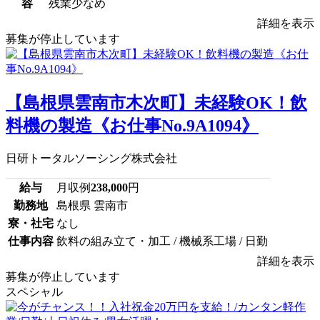
容
残業少なめ
詳細を表示
募集が停止しています
【島根県雲南市木次町】未経験OK！飲
料機の製造《お仕事No.9A1094》
日研トータルソーシング株式会社
給与
月収例
238,000
円
勤務地
島根県 雲南市
寮・社宅
なし
仕事内容
飲料の組み立て・加工 / 機械系工場 / 日勤
詳細を表示
募集が停止しています
スペシャル