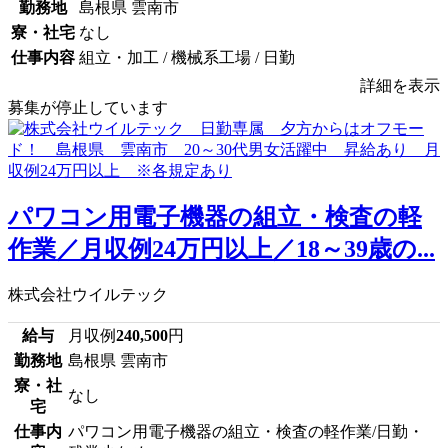
勤務地
島根県 雲南市
寮・社宅
なし
仕事内容
組立・加工 / 機械系工場 / 日勤
詳細を表示
募集が停止しています
パワコン用電子機器の組立・検査の軽
作業／月収例24万円以上／18～39歳の...
株式会社ウイルテック
給与
月収例
240,500
円
勤務地
島根県 雲南市
寮・社
なし
宅
仕事内
パワコン用電子機器の組立・検査の軽作業/日勤・