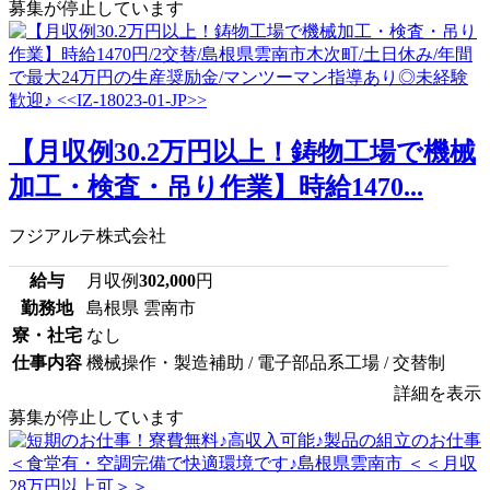
募集が停止しています
【月収例30.2万円以上！鋳物工場で機械
加工・検査・吊り作業】時給1470...
フジアルテ株式会社
給与
月収例
302,000
円
勤務地
島根県 雲南市
寮・社宅
なし
仕事内容
機械操作・製造補助 / 電子部品系工場 / 交替制
詳細を表示
募集が停止しています