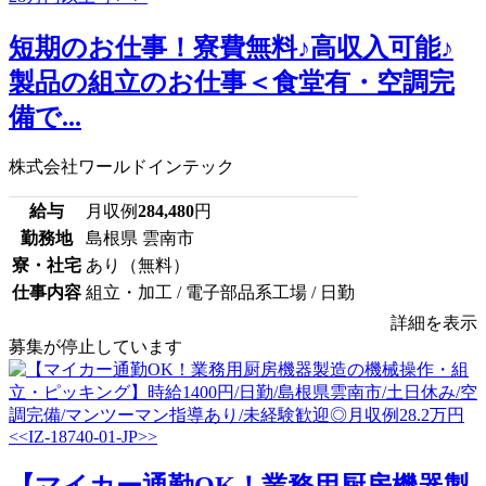
短期のお仕事！寮費無料♪高収入可能♪
製品の組立のお仕事＜食堂有・空調完
備で...
株式会社ワールドインテック
給与
月収例
284,480
円
勤務地
島根県 雲南市
寮・社宅
あり（無料）
仕事内容
組立・加工 / 電子部品系工場 / 日勤
詳細を表示
募集が停止しています