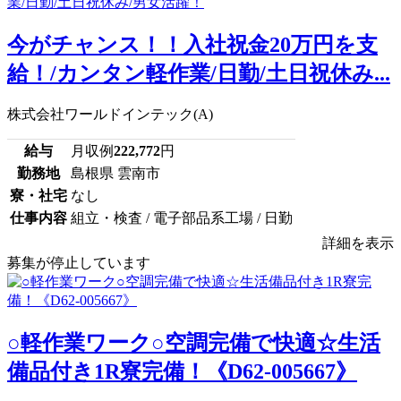
今がチャンス！！入社祝金20万円を支
給！/カンタン軽作業/日勤/土日祝休み...
株式会社ワールドインテック(A)
給与
月収例
222,772
円
勤務地
島根県 雲南市
寮・社宅
なし
仕事内容
組立・検査 / 電子部品系工場 / 日勤
詳細を表示
募集が停止しています
○軽作業ワーク○空調完備で快適☆生活
備品付き1R寮完備！《D62-005667》