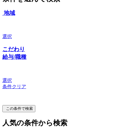
地域
選択
こだわり
給与/職種
選択
条件クリア
この条件で検索
人気の条件から検索