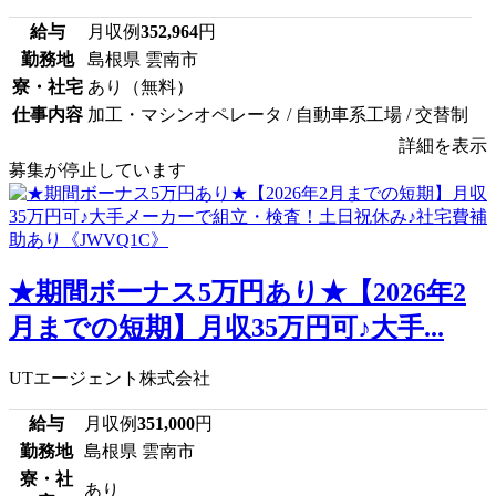
給与
月収例
352,964
円
勤務地
島根県 雲南市
寮・社宅
あり（無料）
仕事内容
加工・マシンオペレータ / 自動車系工場 / 交替制
詳細を表示
募集が停止しています
★期間ボーナス5万円あり★【2026年2
月までの短期】月収35万円可♪大手...
UTエージェント株式会社
給与
月収例
351,000
円
勤務地
島根県 雲南市
寮・社
あり