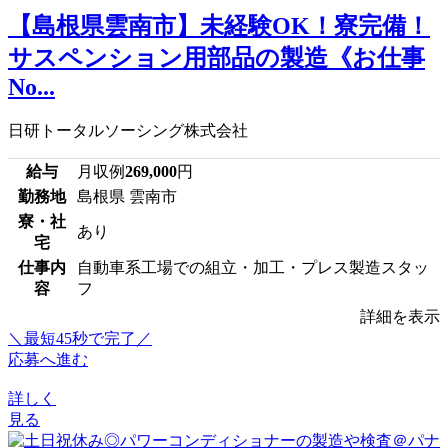
【島根県雲南市】未経験OK！寮完備！
サスペンション用部品の製造《お仕事
No...
日研トータルソーシング株式会社
給与
月収例
269,000
円
勤務地
島根県 雲南市
寮・社
あり
宅
仕事内
自動車系工場での組立・加工・プレス製造スタッ
容
フ
詳細を表示
＼最短45秒で完了／
応募へ進む
詳しく
見る