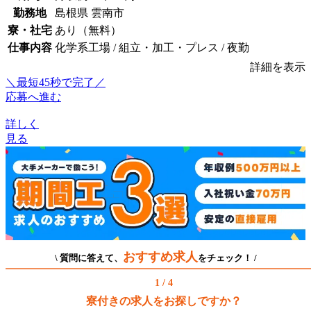
勤務地
島根県 雲南市
寮・社宅
あり（無料）
仕事内容
化学系工場 / 組立・加工・プレス / 夜勤
詳細を表示
＼最短45秒で完了／
応募へ進む
詳しく
見る
おすすめ求人
\ 質問に答えて、
をチェック！ /
1 / 4
寮付きの求人をお探しですか？