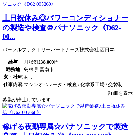
土日祝休み◎パワーコンディショナー
の製造や検査＠パナソニック《D62-
00...
パーソルファクトリーパートナーズ株式会社 西日本
給与
月収例
238,000
円
勤務地
島根県 雲南市
寮・社宅
あり
仕事内容
マシンオペレータ・検査 / 化学系工場 / 交替制
詳細を表示
募集が停止しています
稼げる夜勤専属☆パナソニックで製造