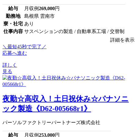
給与
月収例
269,000
円
勤務地
島根県 雲南市
寮・社宅
あり
仕事内容
サスペンションの製造 / 自動車系工場 / 交替制
詳細を表示
＼最短45秒で完了／
応募へ進む
詳しく
見る
夜勤☆高収入！土日祝休み☆パナソニ
ック製造《D62-005668r1》
パーソルファクトリーパートナーズ株式会社
給与
月収例
253,000
円