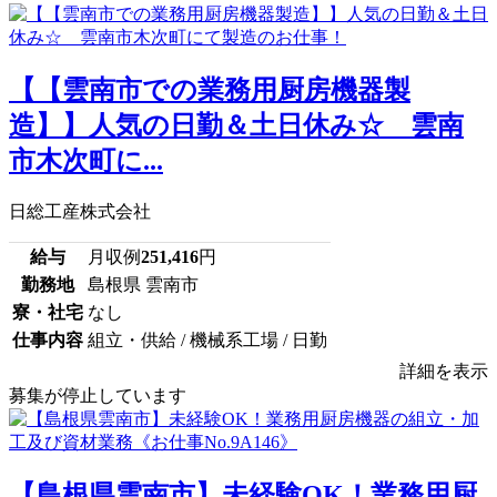
【【雲南市での業務用厨房機器製
造】】人気の日勤＆土日休み☆ 雲南
市木次町に...
日総工産株式会社
給与
月収例
251,416
円
勤務地
島根県 雲南市
寮・社宅
なし
仕事内容
組立・供給 / 機械系工場 / 日勤
詳細を表示
募集が停止しています
【島根県雲南市】未経験OK！業務用厨