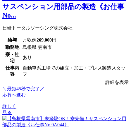
サスペンション用部品の製造《お仕事
No...
日研トータルソーシング株式会社
給与
月収例
269,000
円
勤務地
島根県 雲南市
寮・社
あり
宅
仕事内
自動車系工場での組立・加工・プレス製造スタッ
容
フ
詳細を表示
＼最短45秒で完了／
応募へ進む
詳しく
見る