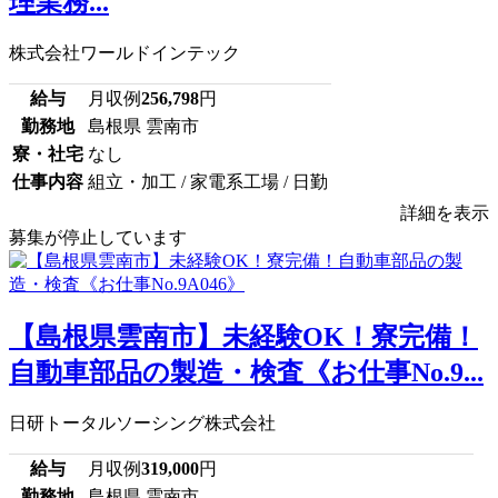
理業務...
株式会社ワールドインテック
給与
月収例
256,798
円
勤務地
島根県 雲南市
寮・社宅
なし
仕事内容
組立・加工 / 家電系工場 / 日勤
詳細を表示
募集が停止しています
【島根県雲南市】未経験OK！寮完備！
自動車部品の製造・検査《お仕事No.9...
日研トータルソーシング株式会社
給与
月収例
319,000
円
勤務地
島根県 雲南市