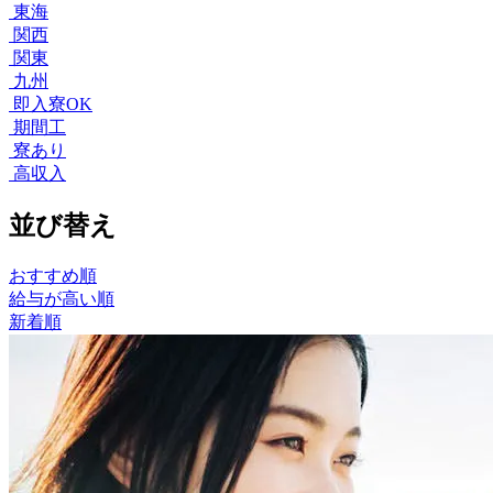
東海
関西
関東
九州
即入寮OK
期間工
寮あり
高収入
並び替え
おすすめ順
給与が高い順
新着順