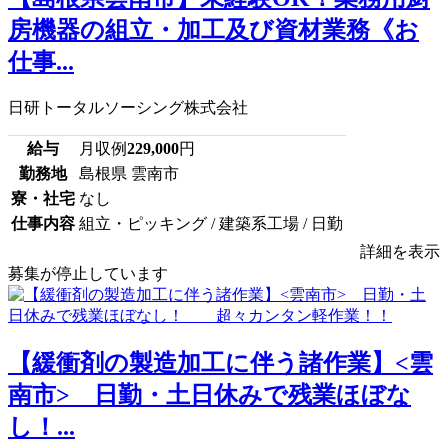
房機器の組立・加工及び資材業務《お
仕事...
日研トータルソーシング株式会社
給与
月収例
229,000
円
勤務地
島根県 雲南市
寮・社宅
なし
仕事内容
組立・ピッキング / 建築系工場 / 日勤
詳細を表示
募集が停止しています
【緩衝剤の製造加工に伴う諸作業】<雲
南市> 日勤・土日休みで残業ほぼな
し！...