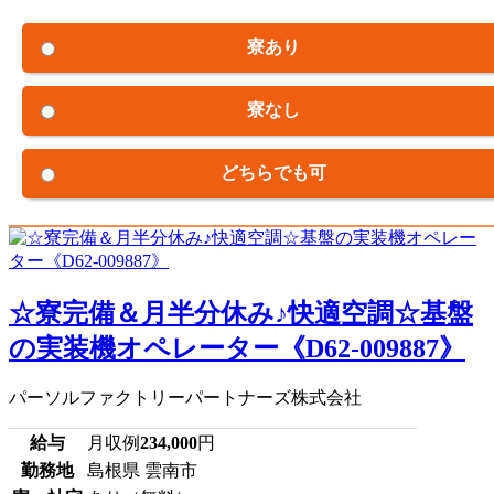
寮あり
寮なし
どちらでも可
☆寮完備＆月半分休み♪快適空調☆基盤
の実装機オペレーター《D62-009887》
パーソルファクトリーパートナーズ株式会社
給与
月収例
234,000
円
勤務地
島根県 雲南市