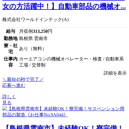
女の方活躍中！】自動車部品の機械オ...
株式会社ワールドインテック(A)
給与
月収例
313,250
円
勤務地
島根県 雲南市
寮・社
あり（無料）
宅
仕事内
カーエアコンの機械オペレーター・検査 / 自動車系
容
工場 / 交替制
詳細を表示
＼最短45秒で完了／
応募へ進む
詳しく
見る
【島根県雲南市】未経験OK！寮完備！