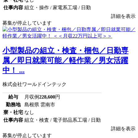
仕事内容
組立・操作 / 家電系工場 / 日勤
詳細を表示
募集が停止しています
小型製品の組立・検査・梱包／日勤専
属／即日就業可能／軽作業／男女活躍
中！ ...
株式会社ワールドインテック
給与
月収例
228,600
円
勤務地
島根県 雲南市
寮・社宅
なし
仕事内容
組立・検査 / 電子部品系工場 / 日勤
詳細を表示
募集が停止しています