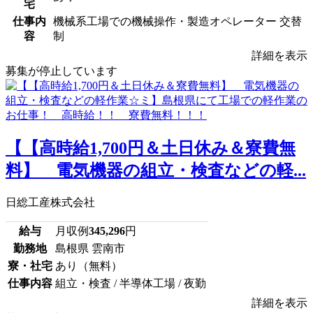
宅
仕事内
機械系工場での機械操作・製造オペレーター 交替
容
制
詳細を表示
募集が停止しています
【【高時給1,700円＆土日休み＆寮費無
料】 電気機器の組立・検査などの軽...
日総工産株式会社
給与
月収例
345,296
円
勤務地
島根県 雲南市
寮・社宅
あり（無料）
仕事内容
組立・検査 / 半導体工場 / 夜勤
詳細を表示