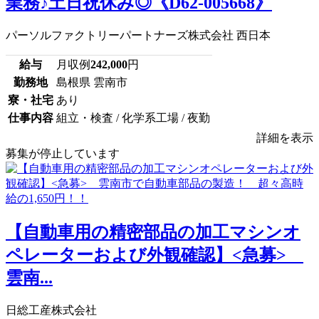
業務♪土日祝休み◎《D62-005668》
パーソルファクトリーパートナーズ株式会社 西日本
給与
月収例
242,000
円
勤務地
島根県 雲南市
寮・社宅
あり
仕事内容
組立・検査 / 化学系工場 / 夜勤
詳細を表示
募集が停止しています
【自動車用の精密部品の加工マシンオ
ペレーターおよび外観確認】<急募>
雲南...
日総工産株式会社