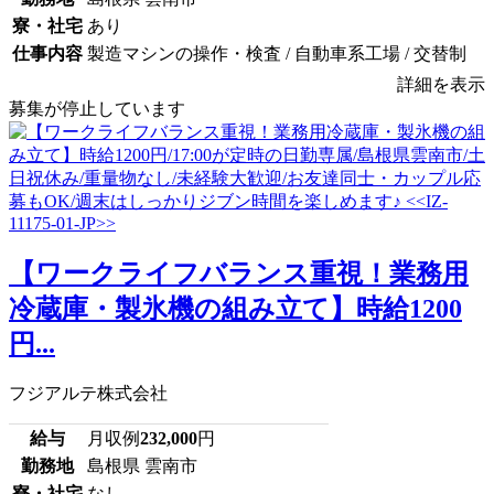
寮・社宅
あり
仕事内容
製造マシンの操作・検査 / 自動車系工場 / 交替制
詳細を表示
募集が停止しています
【ワークライフバランス重視！業務用
冷蔵庫・製氷機の組み立て】時給1200
円...
フジアルテ株式会社
給与
月収例
232,000
円
勤務地
島根県 雲南市
寮・社宅
なし