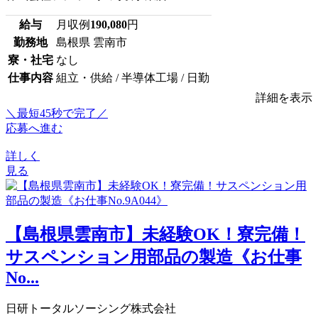
給与
月収例
190,080
円
勤務地
島根県 雲南市
寮・社宅
なし
仕事内容
組立・供給 / 半導体工場 / 日勤
詳細を表示
＼最短45秒で完了／
応募へ進む
詳しく
見る
【島根県雲南市】未経験OK！寮完備！
サスペンション用部品の製造《お仕事
No...
日研トータルソーシング株式会社