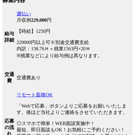
募集内容
週払い
月収例
229,000
円
【時給】1250円
給与
詳細
229000円以上可※別途交通費支給
内訳：158.76Ｈ＋残業1563円×20Ｈ
※残業などにより給与例は異なります。
交通
交通費あり
費
リモート面接OK
「Webで応募」ボタンよりご応募をお願いいたしま
す。後ほど当社よりご連絡をさせていただきます。
応募
◎スマホで簡単！WEB面談実施中！
の流
最短、即日面談もOK！お気軽にご予約ください！
れ