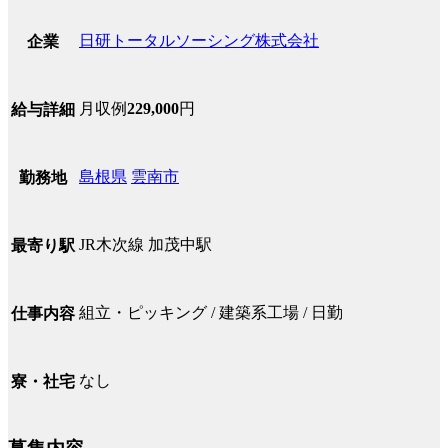
日研トータルソーシング株式会社
企業
月収例
229,000
円
給与詳細
島根県
雲南市
勤務地
JR木次線 加茂中駅
最寄り駅
組立・ピッキング / 建築系工場 / 日勤
仕事内容
なし
寮・社宅