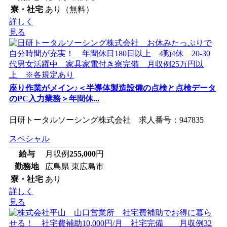
寮・社宅
あり（無料）
詳しく
見る
座り作業がメイン♪＜半導体製造設備の点検と点検データ
のPC入力業務＞年間休...
日研トータルソーシング株式会社 求人番号：947835
スペシャル
給与
月収例
255,000
円
勤務地
広島県 東広島市
寮・社宅
あり
詳しく
見る