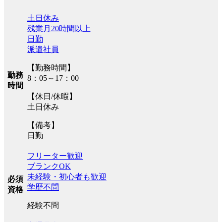
土日休み
残業月20時間以上
日勤
派遣社員
【勤務時間】
勤務
8：05～17：00
時間
【休日/休暇】
土日休み
【備考】
日勤
フリーター歓迎
ブランクOK
未経験・初心者も歓迎
必須
学歴不問
資格
経験不問