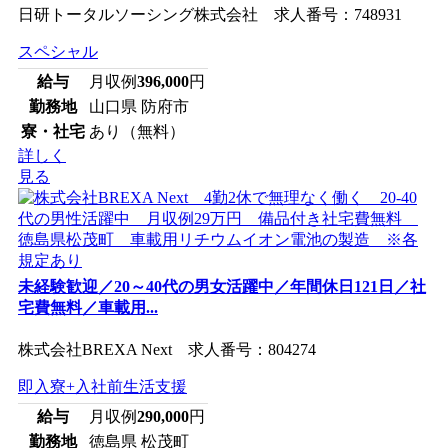
日研トータルソーシング株式会社 求人番号：748931
スペシャル
給与
月収例
396,000
円
勤務地
山口県 防府市
寮・社宅
あり（無料）
詳しく
見る
未経験歓迎／20～40代の男女活躍中／年間休日121日／社
宅費無料／車載用...
株式会社BREXA Next 求人番号：804274
即入寮+入社前生活支援
給与
月収例
290,000
円
勤務地
徳島県 松茂町