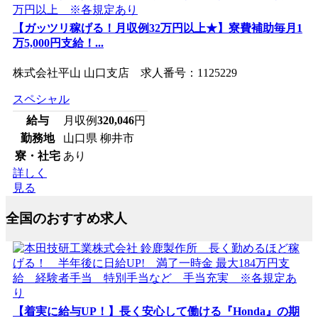
【ガッツリ稼げる！月収例32万円以上★】寮費補助毎月1
万5,000円支給！...
株式会社平山 山口支店 求人番号：1125229
スペシャル
給与
月収例
320,046
円
勤務地
山口県 柳井市
寮・社宅
あり
詳しく
見る
全国のおすすめ求人
【着実に給与UP！】長く安心して働ける『Honda』の期