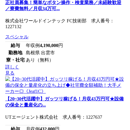
正社員募集！簡単なボタン操作・検査業務／未経験歓迎
／寮費無料／月収34万可...
株式会社ワールドインテック FC技術部 求人番号：
1227132
スペシャル
給与
年収例
4,190,000
円
勤務地
島根県 出雲市
寮・社宅
あり（無料）
詳しく
見る
【20~30代活躍中】ガッツリ稼げる！月収43万円可★設備
の保全と量産化の...
UTエージェント株式会社 求人番号：1227637
給与
月収例
432,000
円