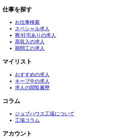
仕事を探す
お仕事検索
スペシャル求人
寮/社宅ありの求人
高収入の求人
期間工の求人
マイリスト
おすすめの求人
キープ中の求人
求人の閲覧履歴
コラム
ジョブハウス工場について
工場コラム
アカウント