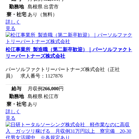
勤務地
島根県 出雲市
寮・社宅
あり（無料）
詳しく
見る
松江事業所_製造職（第二新卒歓迎）｜パーソルファクト
リーパートナーズ株式会社
パーソルファクトリーパートナーズ株式会社（正社
員） 求人番号：1127876
給与
月収例
266,000
円
勤務地
島根県 松江市
寮・社宅
あり
詳しく
見る