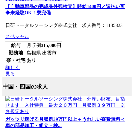
【自動車部品の完成品外観検査】時給1400円／週払い可
◆未経験OK！寮完備
日研トータルソーシング株式会社 求人番号：1135823
スペシャル
給与
月収例
315,000
円
勤務地
島根県 出雲市
寮・社宅
あり
詳しく
見る
中国・四国の求人
ガッツリ稼げる月収例39万円以上＋うれしい寮費無料＜
車の部品加工・組立・検...