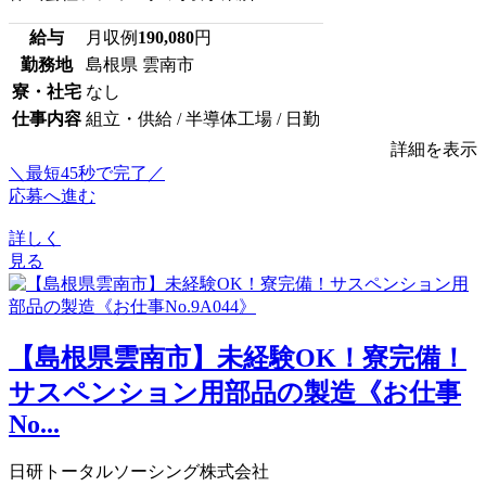
給与
月収例
190,080
円
勤務地
島根県 雲南市
寮・社宅
なし
仕事内容
組立・供給 / 半導体工場 / 日勤
詳細を表示
＼最短45秒で完了／
応募へ進む
詳しく
見る
【島根県雲南市】未経験OK！寮完備！
サスペンション用部品の製造《お仕事
No...
日研トータルソーシング株式会社