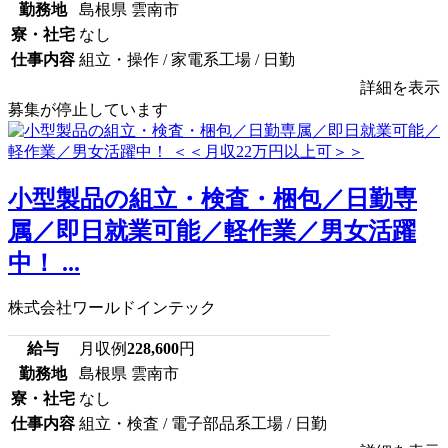
勤務地
島根県 雲南市
寮・社宅
なし
仕事内容
組立・操作 / 家電系工場 / 日勤
詳細を表示
募集が停止しています
小型製品の組立・検査・梱包／日勤専
属／即日就業可能／軽作業／男女活躍
中！ ...
株式会社ワールドインテック
給与
月収例
228,600
円
勤務地
島根県 雲南市
寮・社宅
なし
仕事内容
組立・検査 / 電子部品系工場 / 日勤