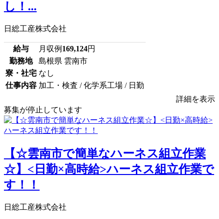
し！...
日総工産株式会社
給与
月収例
169,124
円
勤務地
島根県 雲南市
寮・社宅
なし
仕事内容
加工・検査 / 化学系工場 / 日勤
詳細を表示
募集が停止しています
【☆雲南市で簡単なハーネス組立作業
☆】<日勤×高時給>ハーネス組立作業で
す！！
日総工産株式会社