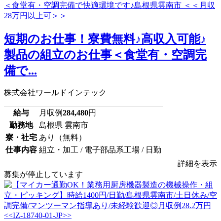
短期のお仕事！寮費無料♪高収入可能♪
製品の組立のお仕事＜食堂有・空調完
備で...
株式会社ワールドインテック
給与
月収例
284,480
円
勤務地
島根県 雲南市
寮・社宅
あり（無料）
仕事内容
組立・加工 / 電子部品系工場 / 日勤
詳細を表示
募集が停止しています