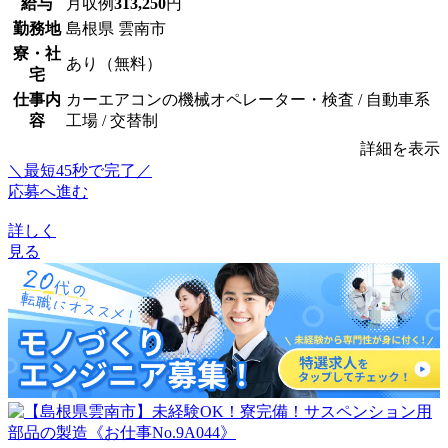
給与
月収例
313,250
円
勤務地
島根県 雲南市
寮・社
あり（無料）
宅
仕事内
カーエアコンの機械オペレーター・検査 / 自動車系
容
工場 / 交替制
詳細を表示
＼最短45秒で完了／
応募へ進む
詳しく
見る