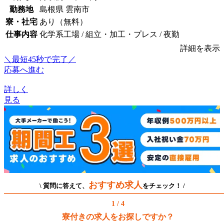
勤務地
島根県 雲南市
寮・社宅
あり（無料）
仕事内容
化学系工場 / 組立・加工・プレス / 夜勤
詳細を表示
＼最短45秒で完了／
応募へ進む
詳しく
見る
おすすめ求人
\ 質問に答えて、
をチェック！ /
1 / 4
寮付きの求人をお探しですか？