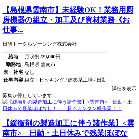
【島根県雲南市】未経験OK！業務用厨
房機器の組立・加工及び資材業務《お
仕事...
日研トータルソーシング株式会社
給与
月収例
229,000
円
勤務地
島根県 雲南市
寮・社宅
なし
仕事内容
組立・ピッキング / 建築系工場 / 日勤
詳細を表示
募集が停止しています
【緩衝剤の製造加工に伴う諸作業】<雲
南市> 日勤・土日休みで残業ほぼな