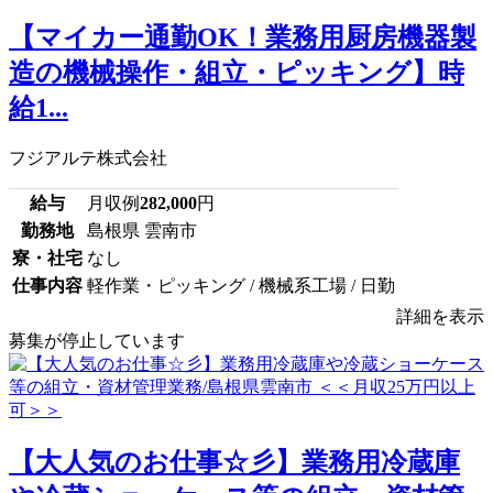
【マイカー通勤OK！業務用厨房機器製
造の機械操作・組立・ピッキング】時
給1...
フジアルテ株式会社
給与
月収例
282,000
円
勤務地
島根県 雲南市
寮・社宅
なし
仕事内容
軽作業・ピッキング / 機械系工場 / 日勤
詳細を表示
募集が停止しています
【大人気のお仕事☆彡】業務用冷蔵庫