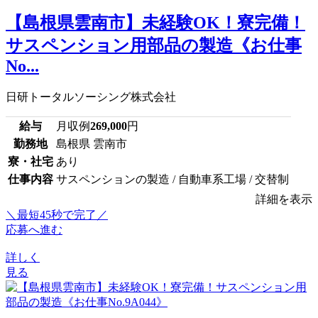
【島根県雲南市】未経験OK！寮完備！
サスペンション用部品の製造《お仕事
No...
日研トータルソーシング株式会社
給与
月収例
269,000
円
勤務地
島根県 雲南市
寮・社宅
あり
仕事内容
サスペンションの製造 / 自動車系工場 / 交替制
詳細を表示
＼最短45秒で完了／
応募へ進む
詳しく
見る