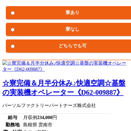
寮あり
寮なし
どちらでも可
☆寮完備＆月半分休み♪快適空調☆基盤
の実装機オペレーター《D62-009887》
パーソルファクトリーパートナーズ株式会社
給与
月収例
234,000
円
勤務地
島根県 雲南市