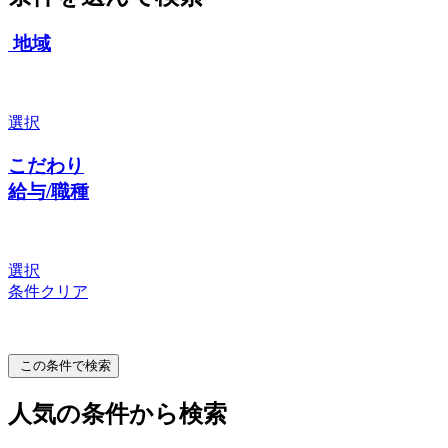
地域
選択
こだわり
給与/職種
選択
条件クリア
この条件で検索
人気の条件から検索