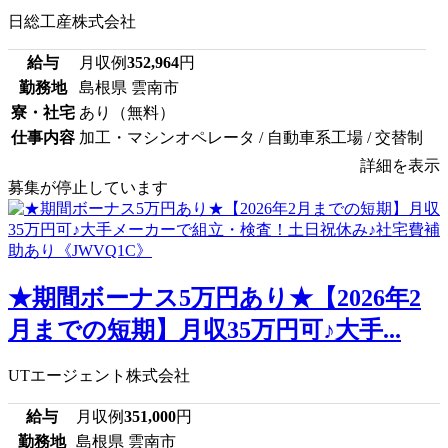
日総工産株式会社
給与
月収例
352,964
円
勤務地
島根県 雲南市
寮・社宅
あり（無料）
仕事内容
加工・マシンオペレータ / 自動車系工場 / 交替制
詳細を表示
募集が停止しています
★期間ボーナス5万円あり★【2026年2
月までの短期】月収35万円可♪大手...
UTエージェント株式会社
給与
月収例
351,000
円
勤務地
島根県 雲南市