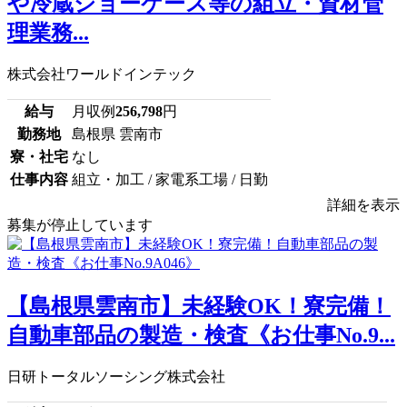
や冷蔵ショーケース等の組立・資材管
理業務...
株式会社ワールドインテック
給与
月収例
256,798
円
勤務地
島根県 雲南市
寮・社宅
なし
仕事内容
組立・加工 / 家電系工場 / 日勤
詳細を表示
募集が停止しています
【島根県雲南市】未経験OK！寮完備！
自動車部品の製造・検査《お仕事No.9...
日研トータルソーシング株式会社