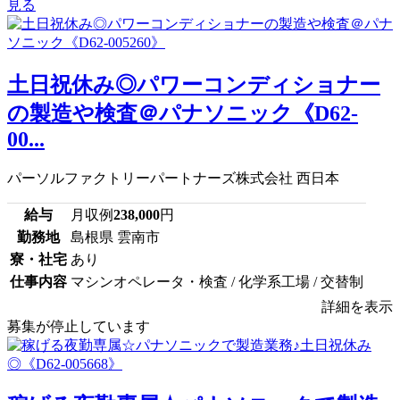
見る
土日祝休み◎パワーコンディショナー
の製造や検査＠パナソニック《D62-
00...
パーソルファクトリーパートナーズ株式会社 西日本
給与
月収例
238,000
円
勤務地
島根県 雲南市
寮・社宅
あり
仕事内容
マシンオペレータ・検査 / 化学系工場 / 交替制
詳細を表示
募集が停止しています