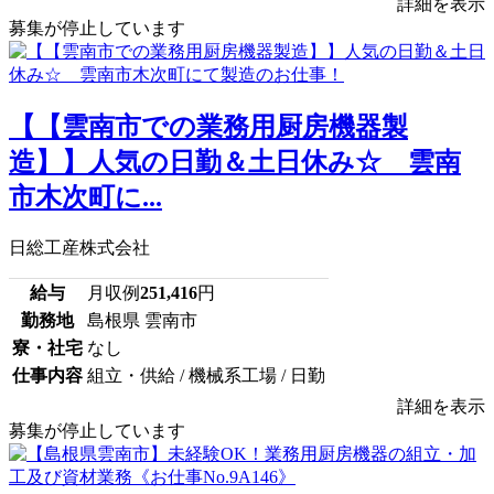
詳細を表示
募集が停止しています
【【雲南市での業務用厨房機器製
造】】人気の日勤＆土日休み☆ 雲南
市木次町に...
日総工産株式会社
給与
月収例
251,416
円
勤務地
島根県 雲南市
寮・社宅
なし
仕事内容
組立・供給 / 機械系工場 / 日勤
詳細を表示
募集が停止しています