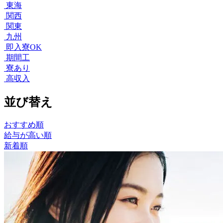
東海
関西
関東
九州
即入寮OK
期間工
寮あり
高収入
並び替え
おすすめ順
給与が高い順
新着順