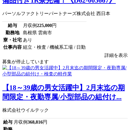
備品付き1R寮完備！《D62-005667》
パーソルファクトリーパートナーズ株式会社 西日本
給与
月収例
225,000
円
勤務地
島根県 雲南市
寮・社宅
あり
仕事内容
組立・検査 / 機械系工場 / 日勤
詳細を表示
募集が停止しています
【18～39歳の男女活躍中】2月末迄の期
間限定・夜勤専属/小型部品の組付け...
株式会社ウイルテック
給与
月収例
368,816
円
勤務