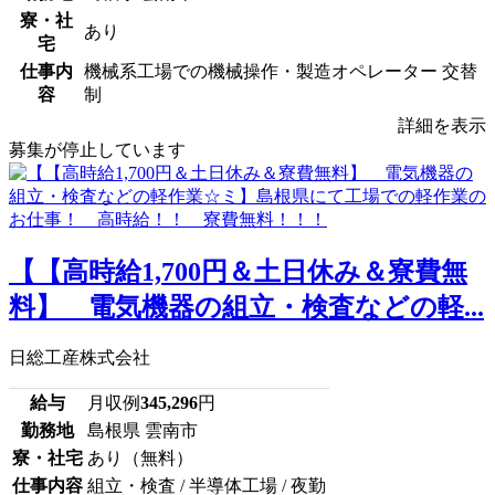
寮・社
あり
宅
仕事内
機械系工場での機械操作・製造オペレーター 交替
容
制
詳細を表示
募集が停止しています
【【高時給1,700円＆土日休み＆寮費無
料】 電気機器の組立・検査などの軽...
日総工産株式会社
給与
月収例
345,296
円
勤務地
島根県 雲南市
寮・社宅
あり（無料）
仕事内容
組立・検査 / 半導体工場 / 夜勤