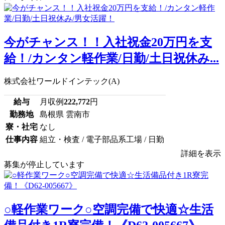
今がチャンス！！入社祝金20万円を支
給！/カンタン軽作業/日勤/土日祝休み...
株式会社ワールドインテック(A)
給与
月収例
222,772
円
勤務地
島根県 雲南市
寮・社宅
なし
仕事内容
組立・検査 / 電子部品系工場 / 日勤
詳細を表示
募集が停止しています
○軽作業ワーク○空調完備で快適☆生活