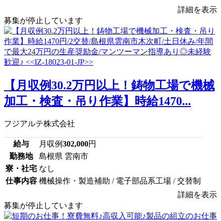
詳細を表示
募集が停止しています
【月収例30.2万円以上！鋳物工場で機械
加工・検査・吊り作業】時給1470...
フジアルテ株式会社
給与
月収例
302,000
円
勤務地
島根県 雲南市
寮・社宅
なし
仕事内容
機械操作・製造補助 / 電子部品系工場 / 交替制
詳細を表示
募集が停止しています