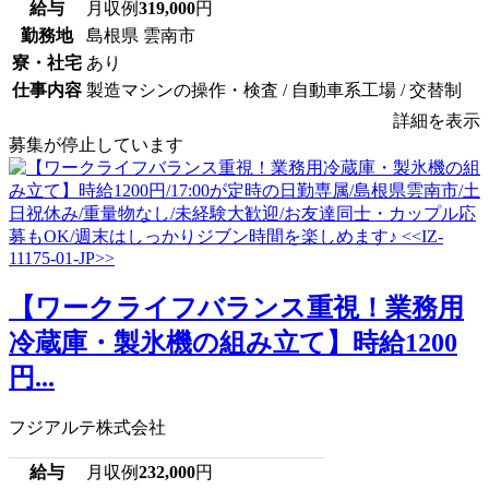
給与
月収例
319,000
円
勤務地
島根県 雲南市
寮・社宅
あり
仕事内容
製造マシンの操作・検査 / 自動車系工場 / 交替制
詳細を表示
募集が停止しています
【ワークライフバランス重視！業務用
冷蔵庫・製氷機の組み立て】時給1200
円...
フジアルテ株式会社
給与
月収例
232,000
円