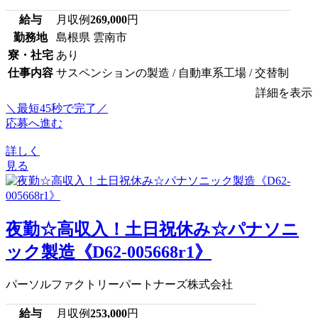
給与
月収例
269,000
円
勤務地
島根県 雲南市
寮・社宅
あり
仕事内容
サスペンションの製造 / 自動車系工場 / 交替制
詳細を表示
＼最短45秒で完了／
応募へ進む
詳しく
見る
夜勤☆高収入！土日祝休み☆パナソニ
ック製造《D62-005668r1》
パーソルファクトリーパートナーズ株式会社
給与
月収例
253,000
円