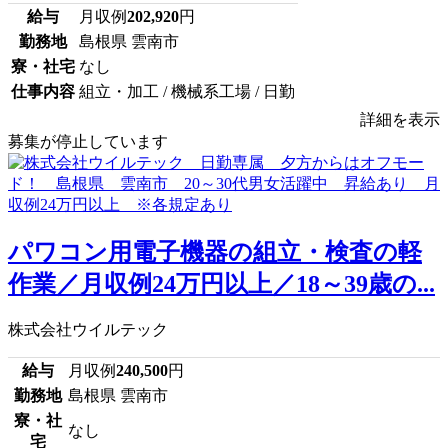
給与
月収例
202,920
円
勤務地
島根県 雲南市
寮・社宅
なし
仕事内容
組立・加工 / 機械系工場 / 日勤
詳細を表示
募集が停止しています
パワコン用電子機器の組立・検査の軽
作業／月収例24万円以上／18～39歳の...
株式会社ウイルテック
給与
月収例
240,500
円
勤務地
島根県 雲南市
寮・社
なし
宅