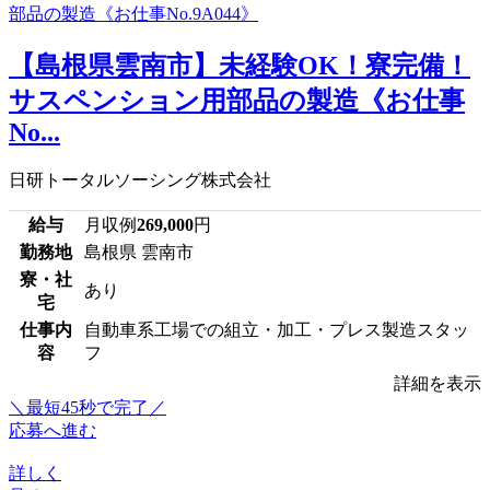
【島根県雲南市】未経験OK！寮完備！
サスペンション用部品の製造《お仕事
No...
日研トータルソーシング株式会社
給与
月収例
269,000
円
勤務地
島根県 雲南市
寮・社
あり
宅
仕事内
自動車系工場での組立・加工・プレス製造スタッ
容
フ
詳細を表示
＼最短45秒で完了／
応募へ進む
詳しく