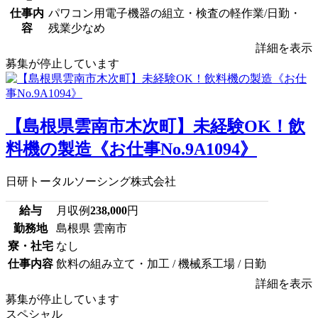
仕事内
パワコン用電子機器の組立・検査の軽作業/日勤・
容
残業少なめ
詳細を表示
募集が停止しています
【島根県雲南市木次町】未経験OK！飲
料機の製造《お仕事No.9A1094》
日研トータルソーシング株式会社
給与
月収例
238,000
円
勤務地
島根県 雲南市
寮・社宅
なし
仕事内容
飲料の組み立て・加工 / 機械系工場 / 日勤
詳細を表示
募集が停止しています
スペシャル