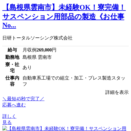
【島根県雲南市】未経験OK！寮完備！
サスペンション用部品の製造《お仕事
No...
日研トータルソーシング株式会社
給与
月収例
269,000
円
勤務地
島根県 雲南市
寮・社
あり
宅
仕事内
自動車系工場での組立・加工・プレス製造スタッ
容
フ
詳細を表示
＼最短45秒で完了／
応募へ進む
詳しく
見る