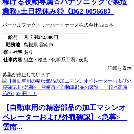
稼げる夜勤専属☆パナソニックで製造
業務♪土日祝休み◎《D62-005668》
パーソルファクトリーパートナーズ株式会社 西日本
給与
月収例
242,000
円
勤務地
島根県 雲南市
寮・社宅
あり
仕事内容
組立・検査 / 化学系工場 / 夜勤
詳細を表示
募集が停止しています
【自動車用の精密部品の加工マシンオ
ペレーターおよび外観確認】<急募>
雲南...