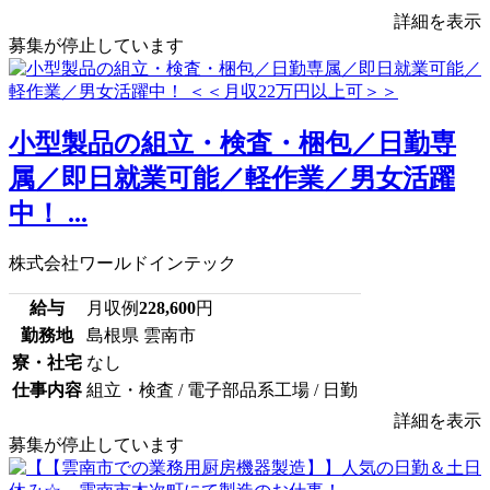
詳細を表示
募集が停止しています
小型製品の組立・検査・梱包／日勤専
属／即日就業可能／軽作業／男女活躍
中！ ...
株式会社ワールドインテック
給与
月収例
228,600
円
勤務地
島根県 雲南市
寮・社宅
なし
仕事内容
組立・検査 / 電子部品系工場 / 日勤
詳細を表示
募集が停止しています