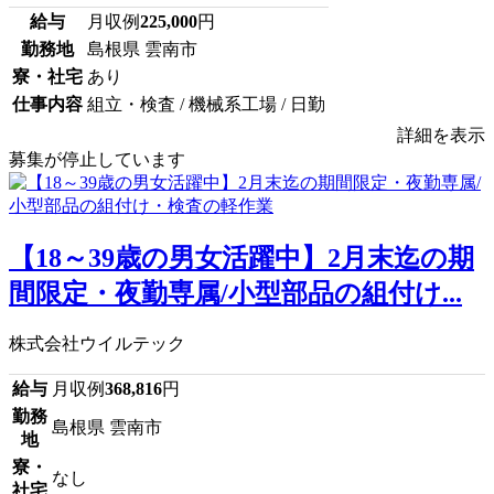
給与
月収例
225,000
円
勤務地
島根県 雲南市
寮・社宅
あり
仕事内容
組立・検査 / 機械系工場 / 日勤
詳細を表示
募集が停止しています
【18～39歳の男女活躍中】2月末迄の期
間限定・夜勤専属/小型部品の組付け...
株式会社ウイルテック
給与
月収例
368,816
円
勤務
島根県 雲南市
地
寮・
なし
社宅