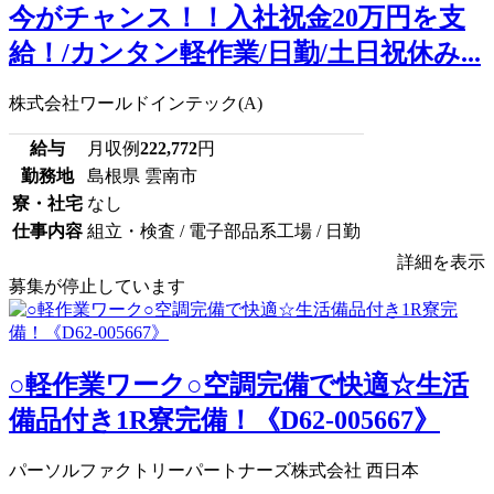
今がチャンス！！入社祝金20万円を支
給！/カンタン軽作業/日勤/土日祝休み...
株式会社ワールドインテック(A)
給与
月収例
222,772
円
勤務地
島根県 雲南市
寮・社宅
なし
仕事内容
組立・検査 / 電子部品系工場 / 日勤
詳細を表示
募集が停止しています
○軽作業ワーク○空調完備で快適☆生活
備品付き1R寮完備！《D62-005667》
パーソルファクトリーパートナーズ株式会社 西日本