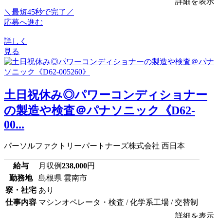
詳細を表示
＼最短45秒で完了／
応募へ進む
詳しく
見る
土日祝休み◎パワーコンディショナー
の製造や検査＠パナソニック《D62-
00...
パーソルファクトリーパートナーズ株式会社 西日本
給与
月収例
238,000
円
勤務地
島根県 雲南市
寮・社宅
あり
仕事内容
マシンオペレータ・検査 / 化学系工場 / 交替制
詳細を表示