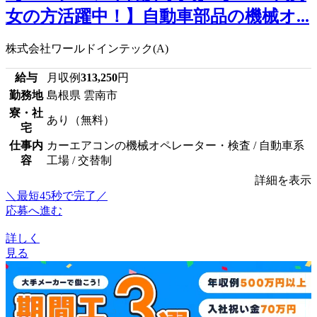
女の方活躍中！】自動車部品の機械オ...
株式会社ワールドインテック(A)
給与
月収例
313,250
円
勤務地
島根県 雲南市
寮・社
あり（無料）
宅
仕事内
カーエアコンの機械オペレーター・検査 / 自動車系
容
工場 / 交替制
詳細を表示
＼最短45秒で完了／
応募へ進む
詳しく
見る