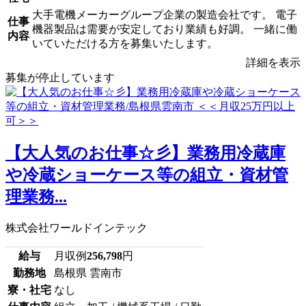
大手電機メーカーグループ企業の製造会社です。 電子
仕事
機器製品は需要が安定しており業績も好調。 一緒に働
内容
いていただける方を募集いたします。
詳細を表示
募集が停止しています
【大人気のお仕事☆彡】業務用冷蔵庫
や冷蔵ショーケース等の組立・資材管
理業務...
株式会社ワールドインテック
給与
月収例
256,798
円
勤務地
島根県 雲南市
寮・社宅
なし