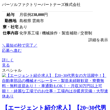
パーソルファクトリーパートナーズ株式会社
給与
月収例
238,000
円
勤務地
島根県 雲南市
寮・社宅
あり
仕事内容
化学系工場 / 機械操作・製造補助 / 交替制
詳細を表示
＼最短45秒で完了／
応募へ進む
詳しく
見る
スペシャル
【エージェント紹介求人】【20~30代男