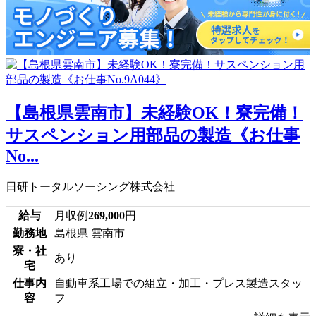
【島根県雲南市】未経験OK！寮完備！
サスペンション用部品の製造《お仕事
No...
日研トータルソーシング株式会社
給与
月収例
269,000
円
勤務地
島根県 雲南市
寮・社
あり
宅
仕事内
自動車系工場での組立・加工・プレス製造スタッ
容
フ