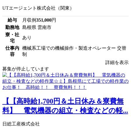
UTエージェント株式会社（関東）
給与
月収例
351,000
円
勤務地
島根県 雲南市
寮・社
あり
宅
仕事内
機械系工場での機械操作・製造オペレーター 交替
容
制
詳細を表示
募集が停止しています
【【高時給1,700円＆土日休み＆寮費無
料】 電気機器の組立・検査などの軽...
日総工産株式会社