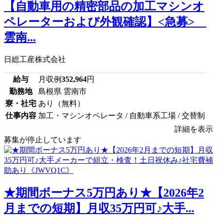
【自動車用の精密部品の加工マシンオ
ペレーターおよび外観確認】<急募>
雲南...
日総工産株式会社
給与
月収例
352,964
円
勤務地
島根県 雲南市
寮・社宅
あり（無料）
仕事内容
加工・マシンオペレータ / 自動車系工場 / 交替制
詳細を表示
募集が停止しています
★期間ボーナス5万円あり★【2026年2
月までの短期】月収35万円可♪大手...