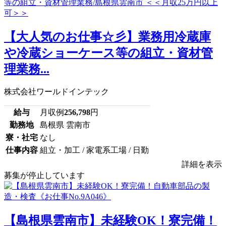
【大人気のお仕事☆彡】業務用冷蔵庫
や冷蔵ショーケース等の組立・資材管
理業務...
株式会社ワールドインテック
給与
月収例
256,798
円
勤務地
島根県 雲南市
寮・社宅
なし
仕事内容
組立・加工 / 家電系工場 / 日勤
詳細を表示
募集が停止しています
【島根県雲南市】未経験OK！寮完備！