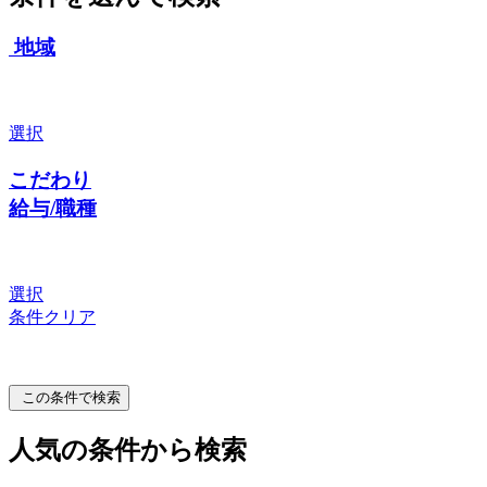
地域
選択
こだわり
給与/職種
選択
条件クリア
この条件で検索
人気の条件から検索