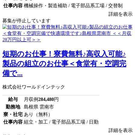
仕事内容
機械操作・製造補助 / 電子部品系工場 / 交替制
詳細を表示
募集が停止しています
短期のお仕事！寮費無料♪高収入可能♪
製品の組立のお仕事＜食堂有・空調完
備で...
株式会社ワールドインテック
給与
月収例
284,480
円
勤務地
島根県 雲南市
寮・社宅
あり（無料）
仕事内容
組立・加工 / 電子部品系工場 / 日勤
詳細を表示