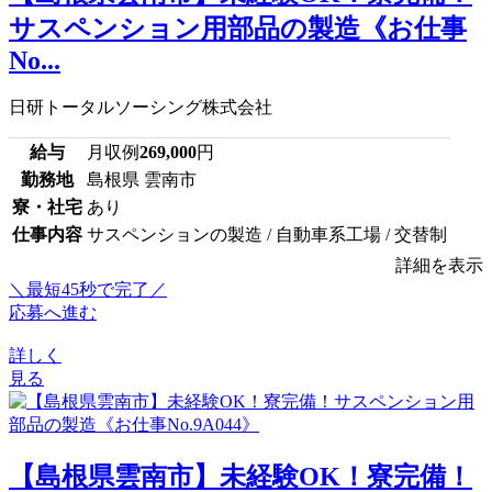
サスペンション用部品の製造《お仕事
No...
日研トータルソーシング株式会社
給与
月収例
269,000
円
勤務地
島根県 雲南市
寮・社宅
あり
仕事内容
サスペンションの製造 / 自動車系工場 / 交替制
詳細を表示
＼最短45秒で完了／
応募へ進む
詳しく
見る
【島根県雲南市】未経験OK！寮完備！