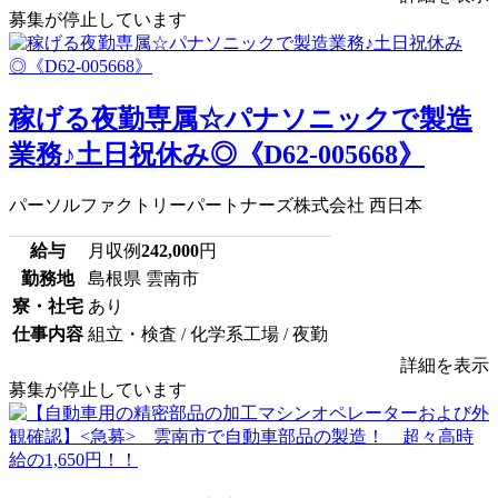
募集が停止しています
稼げる夜勤専属☆パナソニックで製造
業務♪土日祝休み◎《D62-005668》
パーソルファクトリーパートナーズ株式会社 西日本
給与
月収例
242,000
円
勤務地
島根県 雲南市
寮・社宅
あり
仕事内容
組立・検査 / 化学系工場 / 夜勤
詳細を表示
募集が停止しています