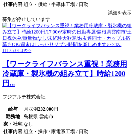
仕事内容
組立・供給 / 半導体工場 / 日勤
詳細を表示
募集が停止しています
【ワークライフバランス重視！業務用
冷蔵庫・製氷機の組み立て】時給1200
円...
フジアルテ株式会社
給与
月収例
232,000
円
勤務地
島根県 雲南市
寮・社宅
なし
仕事内容
組立・操作 / 家電系工場 / 日勤