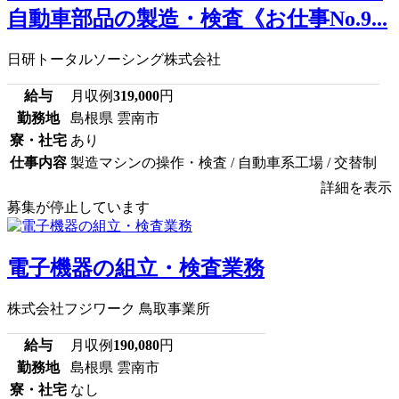
自動車部品の製造・検査《お仕事No.9...
日研トータルソーシング株式会社
給与
月収例
319,000
円
勤務地
島根県 雲南市
寮・社宅
あり
仕事内容
製造マシンの操作・検査 / 自動車系工場 / 交替制
詳細を表示
募集が停止しています
電子機器の組立・検査業務
株式会社フジワーク 鳥取事業所
給与
月収例
190,080
円
勤務地
島根県 雲南市
寮・社宅
なし