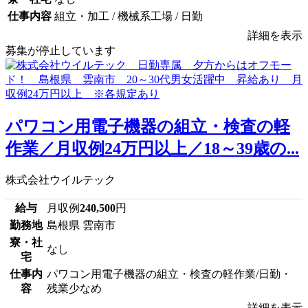
仕事内容
組立・加工 / 機械系工場 / 日勤
詳細を表示
募集が停止しています
パワコン用電子機器の組立・検査の軽
作業／月収例24万円以上／18～39歳の...
株式会社ウイルテック
給与
月収例
240,500
円
勤務地
島根県 雲南市
寮・社
なし
宅
仕事内
パワコン用電子機器の組立・検査の軽作業/日勤・
容
残業少なめ
詳細を表示