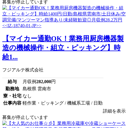
募集が停止しています
【マイカー通勤OK！業務用厨房機器製
造の機械操作・組立・ピッキング】時
給1...
フジアルテ株式会社
給与
月収例
282,000
円
勤務地
島根県 雲南市
寮・社宅
なし
仕事内容
軽作業・ピッキング / 機械系工場 / 日勤
詳細を表示
募集が停止しています