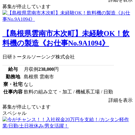
募集が停止しています
【島根県雲南市木次町】未経験OK！飲
料機の製造《お仕事No.9A1094》
日研トータルソーシング株式会社
給与
月収例
238,000
円
勤務地
島根県 雲南市
寮・社宅
なし
仕事内容
飲料の組み立て・加工 / 機械系工場 / 日勤
詳細を表示
募集が停止しています
スペシャル