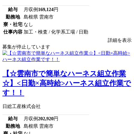
給与
月収例
169,124
円
勤務地
島根県 雲南市
寮・社宅
なし
仕事内容
加工・検査 / 化学系工場 / 日勤
詳細を表示
募集が停止しています
【☆雲南市で簡単なハーネス組立作業
☆】<日勤×高時給>ハーネス組立作業で
す！！
日総工産株式会社
給与
月収例
202,920
円
勤務地
島根県 雲南市
寮・社宅
なし