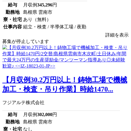
給与
月収例
345,296
円
勤務地
島根県 雲南市
寮・社宅
あり（無料）
仕事内容
組立・検査 / 半導体工場 / 夜勤
詳細を表示
募集が停止しています
【月収例30.2万円以上！鋳物工場で機械
加工・検査・吊り作業】時給1470...
フジアルテ株式会社
給与
月収例
302,000
円
勤務地
島根県 雲南市
寮・社宅
なし