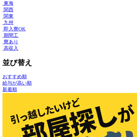
東海
関西
関東
九州
即入寮OK
期間工
寮あり
高収入
並び替え
おすすめ順
給与が高い順
新着順