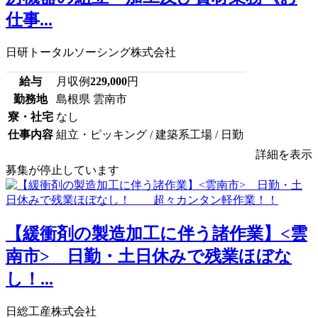
仕事...
日研トータルソーシング株式会社
給与
月収例
229,000
円
勤務地
島根県 雲南市
寮・社宅
なし
仕事内容
組立・ピッキング / 建築系工場 / 日勤
詳細を表示
募集が停止しています
【緩衝剤の製造加工に伴う諸作業】<雲
南市> 日勤・土日休みで残業ほぼな
し！...
日総工産株式会社