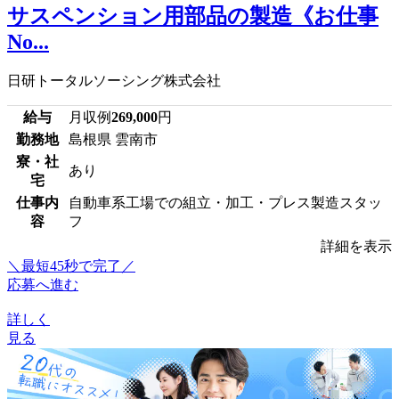
サスペンション用部品の製造《お仕事
No...
日研トータルソーシング株式会社
給与
月収例
269,000
円
勤務地
島根県 雲南市
寮・社
あり
宅
仕事内
自動車系工場での組立・加工・プレス製造スタッ
容
フ
詳細を表示
＼最短45秒で完了／
応募へ進む
詳しく
見る