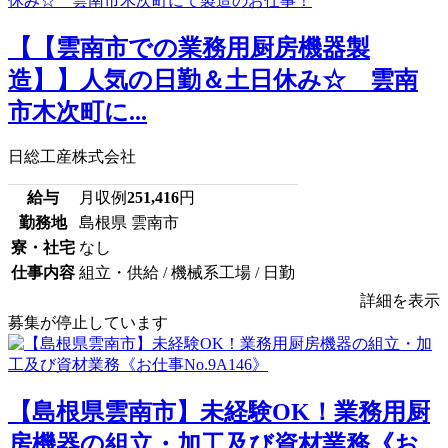
【【雲南市での業務用厨房機器製
造】】人気の日勤＆土日休み☆ 雲南
市木次町に...
日総工産株式会社
給与
月収例
251,416
円
勤務地
島根県 雲南市
寮・社宅
なし
仕事内容
組立・供給 / 機械系工場 / 日勤
詳細を表示
募集が停止しています
【島根県雲南市】未経験OK！業務用厨
房機器の組立・加工及び資材業務《お