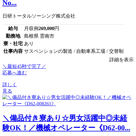
No...
日研トータルソーシング株式会社
給与
月収例
269,000
円
勤務地
島根県 雲南市
寮・社宅
あり
仕事内容
サスペンションの製造 / 自動車系工場 / 交替制
詳細を表示
＼最短45秒で完了／
応募へ進む
詳しく
見る
＼備品付き寮あり☆男女活躍中◎未経
験OK！／機械オペレーター《D62-00...