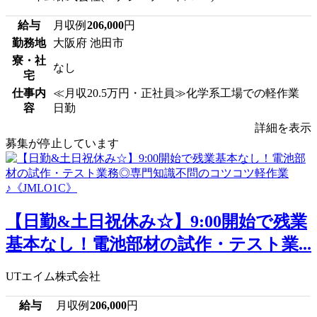
給与
月収例
206,000
円
勤務地
大阪府 池田市
寮・社
なし
宅
仕事内
≪月収20.5万円・正社員≫化学系工場での軽作業
容
日勤
詳細を表示
募集が停止しています
【日勤&土日祝休み☆】9:00開始で残業
基本なし！電池部材の試作・テスト業...
UTエイム株式会社
給与
月収例
206,000
円