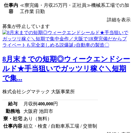
仕事内
≪寮完備・月収25万円・正社員≫機械系工場での加
容
工作業 日勤
詳細を表示
募集が停止しています
8月末までの短期◎ウィークエンドシー
ルド★手当狙いでガッツリ稼ぐ＼短期
で集...
株式会社シグマテック 大阪事業所
給与
月収例
400,000
円
勤務地
大阪府 池田市
寮・社宅
あり（無料）
仕事内容
組立・検査 / 自動車系工場 / 交替制