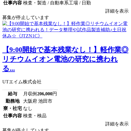
仕事内容
検査・製造 / 自動車系工場 / 日勤
詳細を表示
募集が停止しています
【9:00開始で基本残業なし！】軽作業◎
リチウムイオン電池の研究に携われ
る...
UTエイム株式会社
給与
月収例
206,000
円
勤務地
大阪府 池田市
寮・社宅
なし
仕事内容
検査・検品
詳細を表示
募集が停止しています