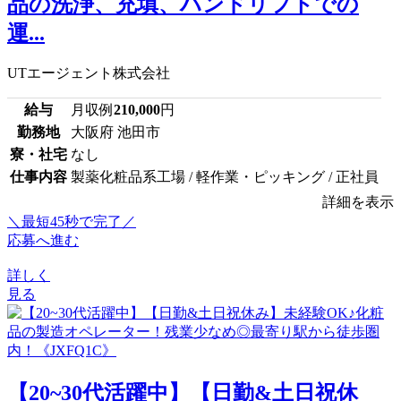
品の洗浄、充填、ハンドリフトでの
運...
UTエージェント株式会社
給与
月収例
210,000
円
勤務地
大阪府 池田市
寮・社宅
なし
仕事内容
製薬化粧品系工場 / 軽作業・ピッキング / 正社員
詳細を表示
＼最短45秒で完了／
応募へ進む
詳しく
見る
【20~30代活躍中】【日勤&土日祝休