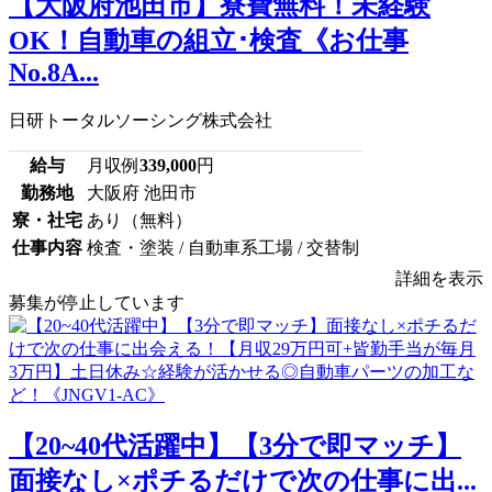
【大阪府池田市】寮費無料！未経験
OK！自動車の組立･検査《お仕事
No.8A...
日研トータルソーシング株式会社
給与
月収例
339,000
円
勤務地
大阪府 池田市
寮・社宅
あり（無料）
仕事内容
検査・塗装 / 自動車系工場 / 交替制
詳細を表示
募集が停止しています
【20~40代活躍中】【3分で即マッチ】
面接なし×ポチるだけで次の仕事に出...