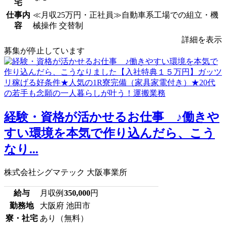
宅
仕事内
≪月収25万円・正社員≫自動車系工場での組立・機
容
械操作 交替制
詳細を表示
募集が停止しています
経験・資格が活かせるお仕事 ♪働きや
すい環境を本気で作り込んだら、こう
なり...
株式会社シグマテック 大阪事業所
給与
月収例
350,000
円
勤務地
大阪府 池田市
寮・社宅
あり（無料）