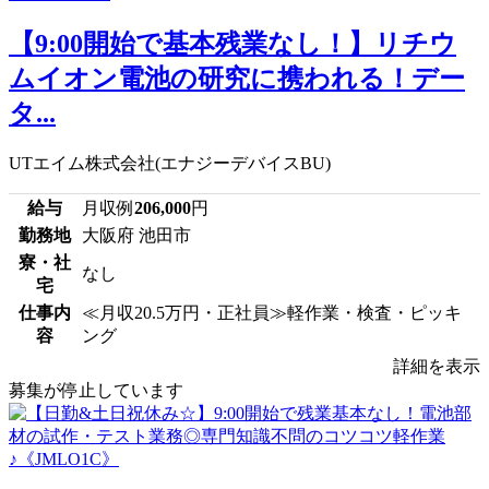
【9:00開始で基本残業なし！】リチウ
ムイオン電池の研究に携われる！デー
タ...
UTエイム株式会社(エナジーデバイスBU)
給与
月収例
206,000
円
勤務地
大阪府 池田市
寮・社
なし
宅
仕事内
≪月収20.5万円・正社員≫軽作業・検査・ピッキ
容
ング
詳細を表示
募集が停止しています