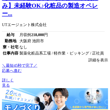
み】未経験OK♪化粧品の製造オペレ
ー...
UTエージェント株式会社
給与
月収例
218,000
円
勤務地
大阪府 池田市
寮・社宅
なし
仕事内容
製薬化粧品系工場 / 軽作業・ピッキング / 正社員
詳細を表示
＼最短45秒で完了／
応募へ進む
詳しく
見る