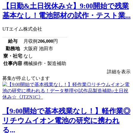
【日勤&土日祝休み☆】9:00開始で残業
基本なし！電池部材の試作・テスト業...
UTエイム株式会社
給与
月収例
206,000
円
勤務地
大阪府 池田市
寮・社宅
なし
仕事内容
機械操作・製造補助
詳細を表示
募集が停止しています
【9:00開始で基本残業なし！】軽作業◎
リチウムイオン電池の研究に携われ
る...