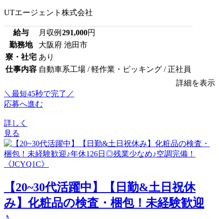
UTエージェント株式会社
給与
月収例
291,000
円
勤務地
大阪府 池田市
寮・社宅
あり
仕事内容
自動車系工場 / 軽作業・ピッキング / 正社員
詳細を表示
＼最短45秒で完了／
応募へ進む
詳しく
見る
【20~30代活躍中】【日勤&土日祝休
み】化粧品の検査・梱包！未経験歓迎
♪...