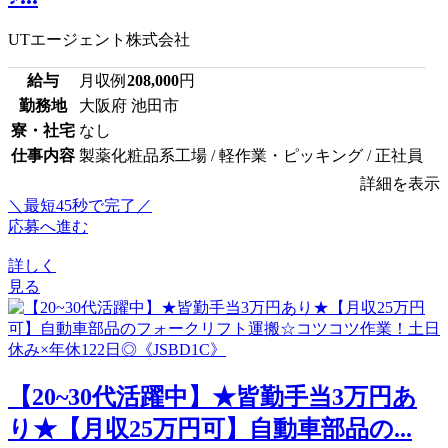
UTエージェント株式会社
給与
月収例
208,000
円
勤務地
大阪府 池田市
寮・社宅
なし
仕事内容
製薬化粧品系工場 / 軽作業・ピッキング / 正社員
詳細を表示
＼最短45秒で完了／
応募へ進む
詳しく
見る
【20~30代活躍中】★皆勤手当3万円あ
り★【月収25万円可】自動車部品の...