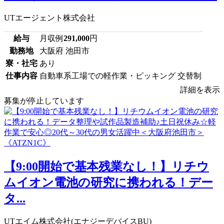
UTエージェント株式会社
給与
月収例
291,000
円
勤務地
大阪府 池田市
寮・社宅
あり
仕事内容
自動車系工場での軽作業・ピッキング 交替制
詳細を表示
募集が停止しています
【9:00開始で基本残業なし！】リチウ
ムイオン電池の研究に携われる！デー
タ...
UTエイム株式会社(エナジーデバイスBU)