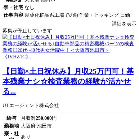
寮・社宅
なし
仕事内容
製薬化粧品系工場での軽作業・ピッキング 日勤
詳細を表示
募集が停止しています
【日勤×土日祝休み】月収25万円可！基
本残業ナシ☆検査業務の経験が活かせ
る...
UTエージェント株式会社
給与
月収例
250,000
円
勤務地
大阪府 池田市
寮・社
あり