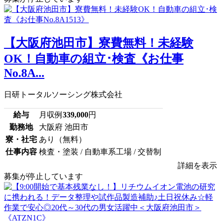
【大阪府池田市】寮費無料！未経験
OK！自動車の組立･検査《お仕事
No.8A...
日研トータルソーシング株式会社
給与
月収例
339,000
円
勤務地
大阪府 池田市
寮・社宅
あり（無料）
仕事内容
検査・塗装 / 自動車系工場 / 交替制
詳細を表示
募集が停止しています