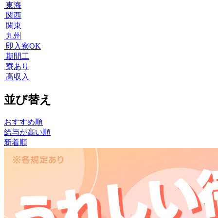
東海
関西
関東
九州
即入寮OK
期間工
寮あり
高収入
並び替え
おすすめ順
給与が高い順
新着順