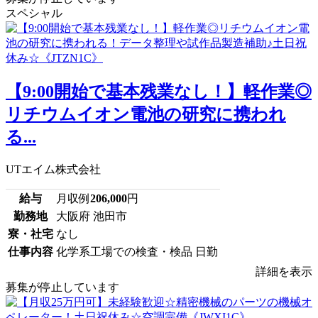
スペシャル
【9:00開始で基本残業なし！】軽作業◎
リチウムイオン電池の研究に携われ
る...
UTエイム株式会社
給与
月収例
206,000
円
勤務地
大阪府 池田市
寮・社宅
なし
仕事内容
化学系工場での検査・検品 日勤
詳細を表示
募集が停止しています