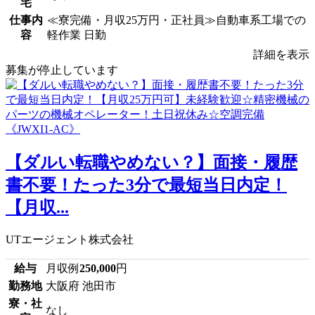
宅
仕事内
≪寮完備・月収25万円・正社員≫自動車系工場での
容
軽作業 日勤
詳細を表示
募集が停止しています
【ダルい転職やめない？】面接・履歴
書不要！たった3分で最短当日内定！
【月収...
UTエージェント株式会社
給与
月収例
250,000
円
勤務地
大阪府 池田市
寮・社
なし