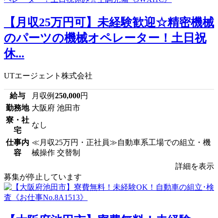
【月収25万円可】未経験歓迎☆精密機械
のパーツの機械オペレーター！土日祝
休...
UTエージェント株式会社
給与
月収例
250,000
円
勤務地
大阪府 池田市
寮・社
なし
宅
仕事内
≪月収25万円・正社員≫自動車系工場での組立・機
容
械操作 交替制
詳細を表示
募集が停止しています