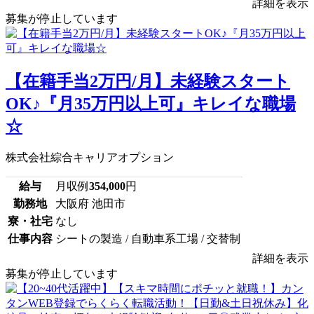
詳細を表示
募集が停止しています
【在籍手当2万円/月】未経験スタート
OK♪『月35万円以上可』キレイな職場
☆
株式会社綜合キャリアオプション
給与
月収例
354,000
円
勤務地
大阪府 池田市
寮・社宅
なし
仕事内容
シートの製造 / 自動車系工場 / 交替制
詳細を表示
募集が停止しています