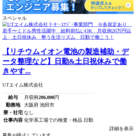
スペシャル
【リチウムイオン電池の製造補助・デ
ータ整理など】日勤&土日祝休みで働
きやす...
UTエイム株式会社
給与
月収例
206,000
円
勤務地
大阪府 池田市
寮・社宅
なし
仕事内容
化学系工場での検査・検品 日勤
詳細を表示
募集が停止しています