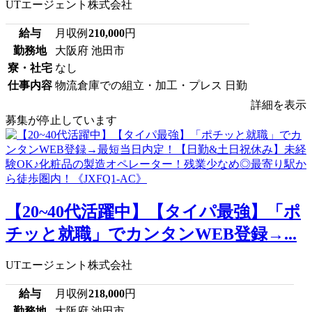
UTエージェント株式会社
給与
月収例
210,000
円
勤務地
大阪府 池田市
寮・社宅
なし
仕事内容
物流倉庫での組立・加工・プレス 日勤
詳細を表示
募集が停止しています
【20~40代活躍中】【タイパ最強】「ポ
チッと就職」でカンタンWEB登録→...
UTエージェント株式会社
給与
月収例
218,000
円
勤務地
大阪府 池田市