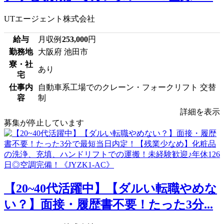
UTエージェント株式会社
給与
月収例
253,000
円
勤務地
大阪府 池田市
寮・社
あり
宅
仕事内
自動車系工場でのクレーン・フォークリフト 交替
容
制
詳細を表示
募集が停止しています
【20~40代活躍中】【ダルい転職やめな
い？】面接・履歴書不要！たった3分...