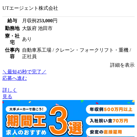
UTエージェント株式会社
給与
月収例
253,000
円
勤務地
大阪府 池田市
寮・社
あり
宅
仕事内
自動車系工場 / クレーン・フォークリフト・重機 /
容
正社員
詳細を表示
＼最短45秒で完了／
応募へ進む
詳しく
見る