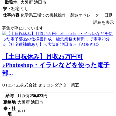
勤務地
大阪府 池田市
寮・社宅
なし
仕事内容
化学系工場での機械操作・製造オペレーター 日勤
詳細を表示
募集が停止しています
【土日祝休み】月収25万円可
♪Photoshop・イラレなどを使った電子
部...
UTエイム株式会社 セミコンダクター第五
給与
月収例
250,823
円
勤務地
大阪府 池田市
寮・社
あり
宅