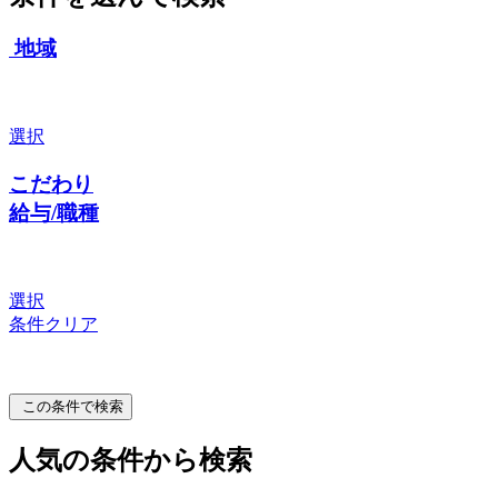
地域
選択
こだわり
給与/職種
選択
条件クリア
この条件で検索
人気の条件から検索