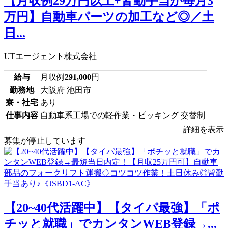
【月収例29万円以上+皆勤手当が毎月3
万円】自動車パーツの加工など◎／土
日...
UTエージェント株式会社
給与
月収例
291,000
円
勤務地
大阪府 池田市
寮・社宅
あり
仕事内容
自動車系工場での軽作業・ピッキング 交替制
詳細を表示
募集が停止しています
【20~40代活躍中】【タイパ最強】「ポ
チッと就職」でカンタンWEB登録→...