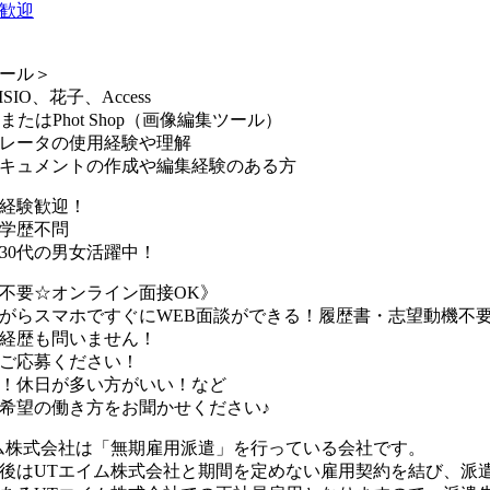
歓迎
ール＞
ISIO、花子、Access
hopまたはPhot Shop（画像編集ツール）
レータの使用経験や理解
キュメントの作成や編集経験のある方
経験歓迎！
学歴不問
・30代の男女活躍中！
不要☆オンライン面接OK》
がらスマホですぐにWEB面談ができる！履歴書・志望動機不要
経歴も問いません！
ご応募ください！
！休日が多い方がいい！など
希望の働き方をお聞かせください♪
ム株式会社は「無期雇用派遣」を行っている会社です。
後はUTエイム株式会社と期間を定めない雇用契約を結び、派