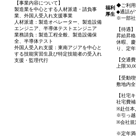
【事業内容について】
◆ご利用
福利
製造業を中心とする人材派遣・請負事
◆通話が
厚生
業、外国人受入れ支援事業
※一部社
人材派遣：製造オペレーター、製造設備
エンジニア、半導体テストエンジニア
【待遇】
業務請負：製造工程全般、製造設備保
昇給昇格
全、半導体テスト
休暇、慶
外国人受入れ支援：東南アジアを中心と
り、定年
する技能実習生及び特定技能者の受入れ
【交通費
支援・監理代行
上限30,
【受動喫
敷地内全
【社宅キ
社宅費補
※赴任本
※引っ越
※会社規
※定年満