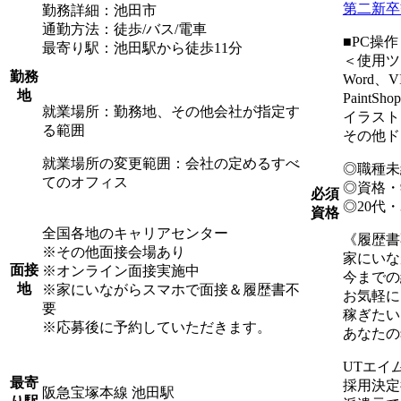
第二新卒
勤務詳細：池田市
通勤方法：徒歩/バス/電車
■PC操作
最寄り駅：池田駅から徒歩11分
＜使用ツ
勤務
Word、V
地
PaintS
就業場所：勤務地、その他会社が指定す
イラスト
る範囲
その他ド
就業場所の変更範囲：会社の定めるすべ
◎職種未
てのオフィス
◎資格・
必須
◎20代
資格
全国各地のキャリアセンター
《履歴書
※その他面接会場あり
家にいな
面接
※オンライン面接実施中
今までの
地
※家にいながらスマホで面接＆履歴書不
お気軽に
要
稼ぎたい
※応募後に予約していただきます。
あなたの
UTエイ
最寄
採用決定
阪急宝塚本線 池田駅