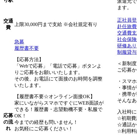
り駅
派遣元で
ます。
正社員登
交通
上限30,000円まで支給 ※会社規定有り
赴任旅費
費
交通費支
社会保険
急募
研修あり
履歴書不要
制服貸与
【応募方法】
＜新制度
「Webで応募」「電話で応募」ボタンよ
ご応募か
りご応募をお願いいたします。
その後、お電話にて面接のお時間を調整
・スマホ
いたします。
・事情が
・携帯が
【履歴書不要☆オンライン面接OK】
そんなあ
家にいながらスマホですぐにWEB面談が
できる！履歴書・志望動機不要・私服で
入社時に
応募
OK！
☆初期費
の流
今までの経歴も問いません！
☆通話か
れ
お気軽にご応募ください！
☆利用料