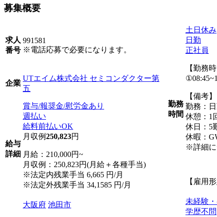
募集概要
土日休み
日勤
求人
991581
※電話応募で必要になります。
正社員
番号
【勤務時
UTエイム株式会社 セミコンダクター第
①08:45~1
企業
五
【備考】
勤務
賞与/報奨金/慰労金あり
勤務：日
時間
週払い
休憩：1回
給料前払いOK
休日：5
月収例
250,823
円
休暇：G
給与
※詳細に
詳細
月給：210,000円~
月収例：250,823円(月給＋各種手当)
※法定内残業手当 6,665 円/月
【雇用形
※法定外残業手当 34,1585 円/月
未経験・
大阪府
池田市
学歴不問