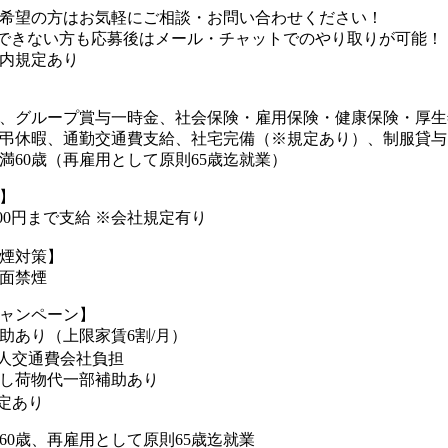
希望の方はお気軽にご相談・お問い合わせください！
できない方も応募後はメール・チャットでのやり取りが可能！
内規定あり
、グループ賞与一時金、社会保険・雇用保険・健康保険・厚生
弔休暇、通勤交通費支給、社宅完備（※規定あり）、制服貸与
満60歳（再雇用として原則65歳迄就業）
】
000円まで支給 ※会社規定有り
煙対策】
面禁煙
ャンペーン】
助あり（上限家賃6割/月）
人交通費会社負担
し荷物代一部補助あり
定あり
60歳、再雇用として原則65歳迄就業