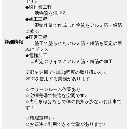
です♪
◆錬作業工程
→活物質を混ぜる
◆塗工工程
→混錬作業で作成した物質をアルミ箔・銅箔
に塗る
◆圧延工程
詳細情報
→塗工で塗られたアルミ箔・銅箔を既定の厚
みにプレス
◆電極加工
→所定のサイズにアルミ箔・銅箔の加工
※部材運搬で~10Kg程度の取り扱いあり
※PCを使用する業務があります
☆クリーンルーム作業あり
☆空欄完備で快適な空間です♪
☆力仕事ほぼなしで体の負担が少ないお仕事で
す！
＜職場環境♪＞
◎お昼時に利用できる食堂があります♪