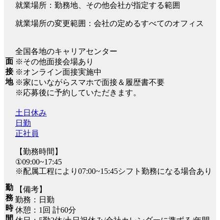
就業場所：勤務地、その他会社が指定する範囲
就業場所の変更範囲：会社の定めるすべてのオフィス
全国各地のキャリアセンター
面
※その他面接会場あり
接
※オンライン面接実施中
地
※家にいながらスマホで面接＆履歴書不要
※応募後に予約していただきます。
土日休み
日勤
正社員
【勤務時間】
①09:00~17:45
※配属工程により07:00~15:45シフト勤務になる場合あり
勤
【備考】
務
勤務：日勤
時
休憩：1回 計60分
間