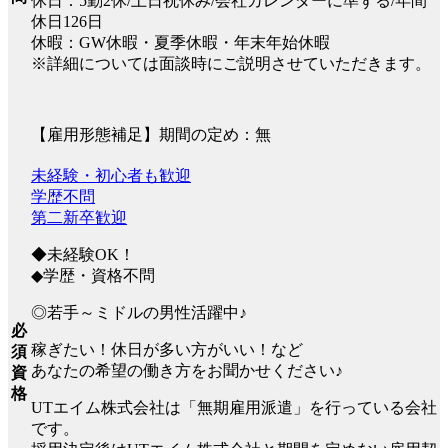
休日：5勤2休/土日祝休み/会社カレンダーに準ずる/年間
休日126日
休暇：GW休暇・夏季休暇・年末年始休暇
※詳細については面談時にご説明させていただきます。
【雇用形態補足】期間の定め：無
未経験・初心者も歓迎
学歴不問
第二新卒歓迎
◆未経験OK！
◆学歴・資格不問
◎若手～ミドルの男性活躍中♪
必
稼ぎたい！休日が多い方がいい！など
須
あなたの希望の働き方をお聞かせください♪
資
格
UTエイム株式会社は「無期雇用派遣」を行っている会社
です。