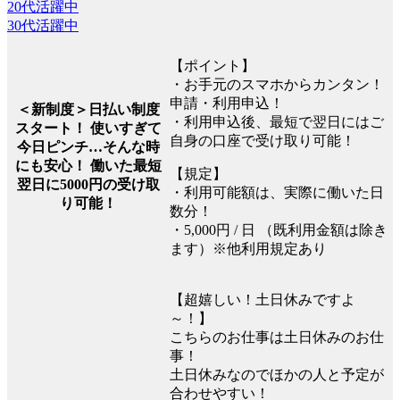
20代活躍中
30代活躍中
【ポイント】
・お手元のスマホからカンタン！
申請・利用申込！
＜新制度＞日払い制度
・利用申込後、最短で翌日にはご
スタート！ 使いすぎて
自身の口座で受け取り可能！
今日ピンチ…そんな時
にも安心！ 働いた最短
【規定】
翌日に5000円の受け取
・利用可能額は、実際に働いた日
り可能！
数分！
・5,000円 / 日 （既利用金額は除き
ます）※他利用規定あり
【超嬉しい！土日休みですよ
～！】
こちらのお仕事は土日休みのお仕
事！
土日休みなのでほかの人と予定が
合わせやすい！