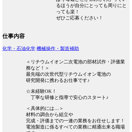
るほうが自分にとっても周りにと
っても楽！
ぜひご応募ください！
仕事内容
化学・石油化学
機械操作・製造補助
＜リチウムイオン二次電池の部材試作・評価業
務など！＞
最先端の次世代型リチウムイオン電池の
研究開発に携わるお仕事です♪
☆未経験OK！
丁寧な研修と指導で安心のスタート♪
＜具体的には…＞
材料の調合から組立や
完成・評価までの一連の業務をお任せします！
電池製造に係るすべての業務に精通出来る職場