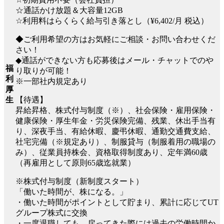
☆通話かけ放題＆大容量12GB
☆利用料はらくらく給与引き落とし（¥6,402/月 税込）
◆ご利用希望の方はお気軽にご相談・お問い合わせくだ
さい！
◆通話ができない方も応募後はメール・チャットでのや
福
り取りが可能！
利
※一部社内規定あり
厚
【待遇】
生
昇給昇格、株式付与制度（※）、社会保険・雇用保険・
健康保険・厚生年金・労災保険完備、残業、休出手当有
り、深夜手当、有給休暇、慶弔休暇、通勤交通費支給、
社宅完備（※規定あり）、制服貸与（制服着用の職場の
み）、従業員持株会、資格取得制度あり、定年満60歳
（再雇用として原則65歳迄就業）
※株式付与制度（新制度スタート）
「働いた時間が、株になる。」
・働いた時間がポイントとして貯まり、累計に応じてUT
グループ株式に交換
・一度退職しても、戻ってきた際には過去の労働時間か