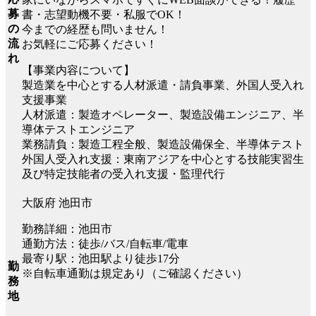
募
書・志望動機不要・私服でOK！
の
今までの経歴も問いません！
流
お気軽にご応募ください！
れ
【事業内容について】
製造業を中心とする人材派遣・請負事業、外国人受入れ
支援事業
人材派遣：製造オペレーター、製造設備エンジニア、半
導体テストエンジニア
業務請負：製造工程全般、製造設備保全、半導体テスト
外国人受入れ支援：東南アジアを中心とする技能実習生
及び特定技能者の受入れ支援・監理代行
大阪府 池田市
勤務詳細：池田市
通勤方法：徒歩/バス/自転車/電車
最寄り駅：池田駅より徒歩17分
勤
※自転車通勤は規定あり（ご確認ください）
務
地