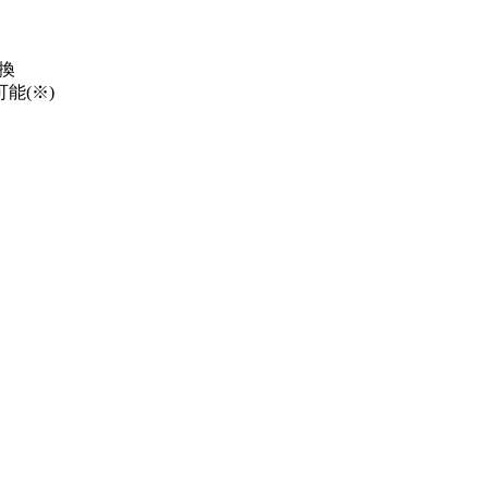
換
能(※)