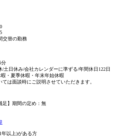
】
0
5
週間交替の勤務
替
5分
休/土日休み/会社カレンダーに準ずる/年間休日122日
休暇・夏季休暇・年末年始休暇
いては面談時にご説明させていただきます。
補足】期間の定め：無
迎
1年以上)がある方