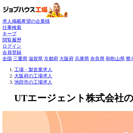
求人掲載希望の企業様
仕事検索
キープ
閲覧履歴
ログイン
会員登録
全国
三重県
滋賀県
京都府
大阪府
兵庫県
奈良県
和歌山県
寮
工場・製造業求人
大阪府の工場求人
池田市の工場求人
UTエージェント株式会社の工場