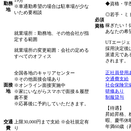
19分
勤務
◆資格・学
※車通勤希望の場合は駐車場が少な
地
いため要相談
◎若手・ミ
必須
稼ぎたい！
資格
あなたの希
就業場所：勤務地、その他会社が指
定する範囲
UTエージ
採用決定後
就業場所の変更範囲：会社の定める
派遣元であ
すべてのオフィス
されます。
正社員登用
全国各地のキャリアセンター
交通費支給
※その他面接会場あり
社会保険完
面接
※オンライン面接実施中
研修あり
地
※家にいながらスマホで面接＆履歴
制服貸与
書不要
※応募後に予約していただきます。
【待遇】
昇給昇格、
暇、慶弔休
上限30,000円まで支給 ※会社規定有
交通
年満60歳（
り
費