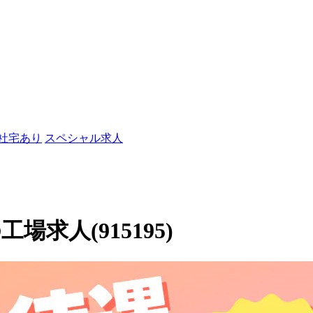
/社宅あり
スペシャル求人
求人(915195)