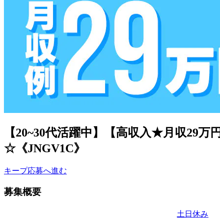
【20~30代活躍中】【高収入★月収29
☆《JNGV1C》
キープ
応募へ進む
募集概要
土日休み