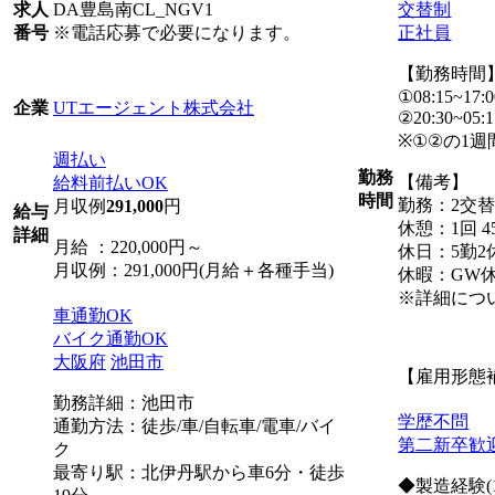
DA豊島南CL_NGV1
交替制
求人
※電話応募で必要になります。
正社員
番号
【勤務時間
①08:15~17:0
UTエージェント株式会社
企業
②20:30~05:1
※①②の1
週払い
勤務
【備考】
給料前払いOK
時間
勤務：2交
月収例
291,000
円
給与
休憩：1回 4
詳細
月給 ：220,000円～
休日：5勤2
月収例：291,000円(月給＋各種手当)
休暇：GW
※詳細につ
車通勤OK
バイク通勤OK
大阪府
池田市
【雇用形態
勤務詳細：池田市
学歴不問
通勤方法：徒歩/車/自転車/電車/バイ
第二新卒歓
ク
最寄り駅：北伊丹駅から車6分・徒歩
◆製造経験(