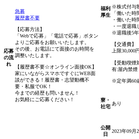
※株式付与
福利
急募
「働いた時
厚生
履歴書不要
・働いた時
・一度退職
【応募方法】
※退職後5
「Webで応募」「電話で応募」ボタン
よりご応募をお願いいたします。
【交通費】
その後、お電話にて面接のお時間を
上限30,0
応募
調整いたします。
の流
【受動喫煙
れ
【履歴書不要☆オンライン面接OK】
有:屋内禁
家にいながらスマホですぐにWEB面
談ができる！履歴書・志望動機不
※定年満60
要・私服でOK！
今までの経歴も問いません！
お気軽にご応募ください！
寮・
あり
社宅
公開
2023年09月
日