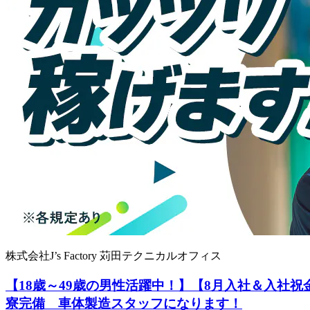
株式会社J’s Factory 苅田テクニカルオフィス
【18歳～49歳の男性活躍中！】【8月入社＆入社祝
寮完備 車体製造スタッフになります！