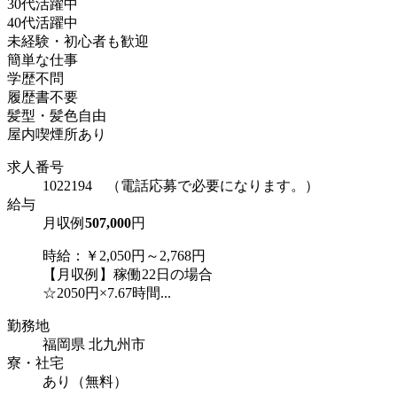
30代活躍中
40代活躍中
未経験・初心者も歓迎
簡単な仕事
学歴不問
履歴書不要
髪型・髪色自由
屋内喫煙所あり
求人番号
1022194 （電話応募で必要になります。）
給与
月収例
507,000
円
時給：￥2,050円～2,768円
【月収例】稼働22日の場合
☆2050円×7.67時間...
勤務地
福岡県 北九州市
寮・社宅
あり（無料）