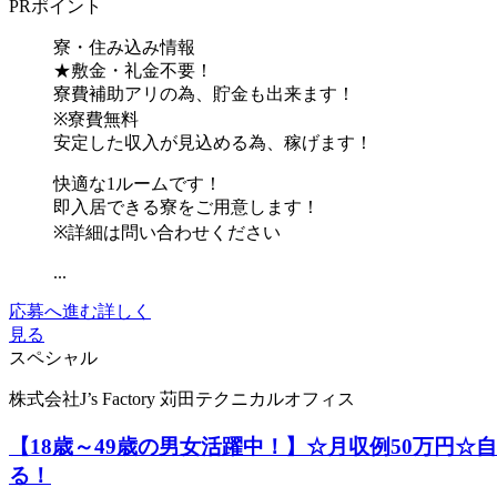
PRポイント
寮・住み込み情報
★敷金・礼金不要！
寮費補助アリの為、貯金も出来ます！
※寮費無料
安定した収入が見込める為、稼げます！
快適な1ルームです！
即入居できる寮をご用意します！
※詳細は問い合わせください
...
応募へ進む
詳しく
見る
スペシャル
株式会社J’s Factory 苅田テクニカルオフィス
【18歳～49歳の男女活躍中！】☆月収例50万円
る！