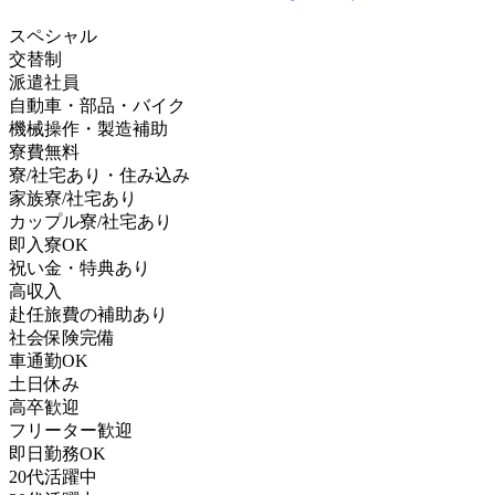
スペシャル
交替制
派遣社員
自動車・部品・バイク
機械操作・製造補助
寮費無料
寮/社宅あり・住み込み
家族寮/社宅あり
カップル寮/社宅あり
即入寮OK
祝い金・特典あり
高収入
赴任旅費の補助あり
社会保険完備
車通勤OK
土日休み
高卒歓迎
フリーター歓迎
即日勤務OK
20代活躍中