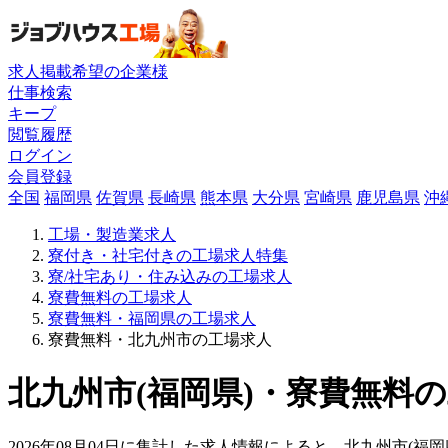
求人掲載希望の企業様
仕事検索
キープ
閲覧履歴
ログイン
会員登録
全国
福岡県
佐賀県
長崎県
熊本県
大分県
宮崎県
鹿児島県
沖
工場・製造業求人
寮付き・社宅付きの工場求人特集
寮/社宅あり・住み込みの工場求人
寮費無料の工場求人
寮費無料・福岡県の工場求人
寮費無料・北九州市の工場求人
北九州市(福岡県)・寮費無料の
2026年08月04日に集計した求人情報によると、北九州市(福