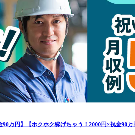
金90万円】【ホクホク稼げちゃう！2000円×祝金90