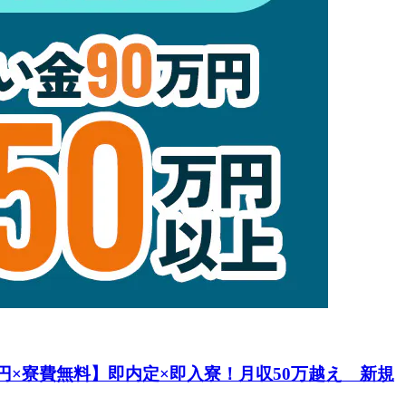
万円×寮費無料】即内定×即入寮！月収50万越え 新規