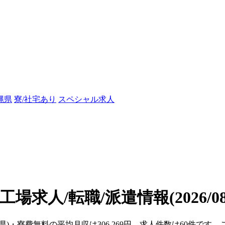
縄県
寮/社宅あり
スペシャル求人
工場求人/転職/派遣情報
(2026/
岡県)・寮費無料の平均月収は306,269円、求人件数は60件で