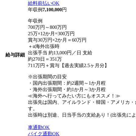
給料前払いOK
年収例
7,100,000
円
年収例
700万円～800万円
25万×12か月=300万円
賞与30万円×2か月＝60万円
＋α海外出張時
出張手当 約13,000円／日 支給
給与詳細
約270日＝351万
711万円＋賞与【過去実績2.5ヶ月分】
※出張期間の目安
・国内出張期間：約2週間～1か月程
・海外出張期間・約1か月～3か月程
≪海外へ行ってみたい方にもオススメ！≫
出張先は国内、アイルランド・韓国・アメリカ・
す。
出張時は別途、日当手当の支給あり！(出張先によ
車通勤OK
バイク通勤OK