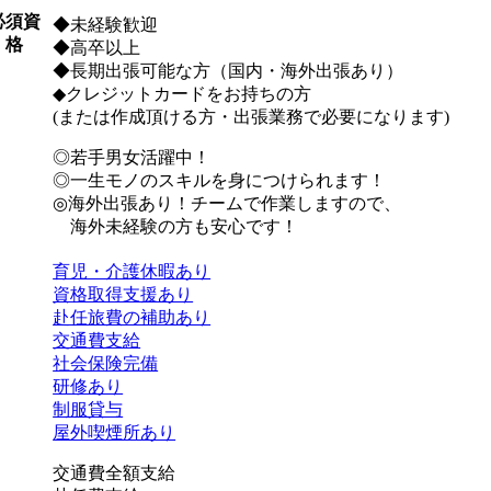
必須資
◆未経験歓迎
格
◆高卒以上
◆長期出張可能な方（国内・海外出張あり）
◆クレジットカードをお持ちの方
(または作成頂ける方・出張業務で必要になります)
◎若手男女活躍中！
◎一生モノのスキルを身につけられます！
◎海外出張あり！チームで作業しますので、
海外未経験の方も安心です！
育児・介護休暇あり
資格取得支援あり
赴任旅費の補助あり
交通費支給
社会保険完備
研修あり
制服貸与
屋外喫煙所あり
交通費全額支給