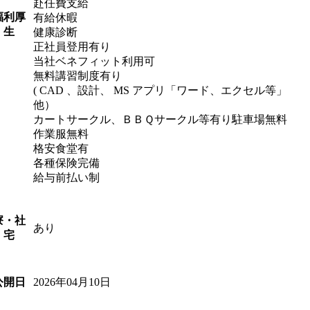
赴任費支給
福利厚
有給休暇
生
健康診断
正社員登用有り
当社ベネフィット利用可
無料講習制度有り
( CAD 、設計、 MS アプリ「ワード、エクセル等」
他）
カートサークル、ＢＢＱサークル等有り駐車場無料
作業服無料
格安食堂有
各種保険完備
給与前払い制
寮・社
あり
宅
2026年04月10日
公開日