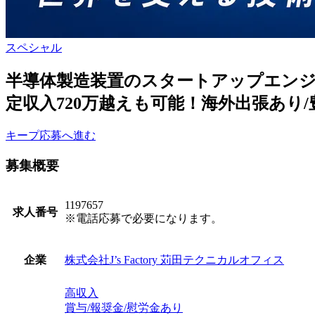
スペシャル
半導体製造装置のスタートアップエンジ
定収入720万越えも可能！海外出張あり
キープ
応募へ進む
募集概要
1197657
求人番号
※電話応募で必要になります。
株式会社J’s Factory 苅田テクニカルオフィス
企業
高収入
賞与/報奨金/慰労金あり