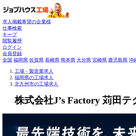
求人掲載希望の企業様
仕事検索
キープ
閲覧履歴
ログイン
会員登録
全国
福岡県
佐賀県
長崎県
熊本県
大分県
宮崎県
鹿児島県
沖
工場・製造業求人
福岡県の工場求人
北九州市の工場求人
株式会社J’s Factory 苅