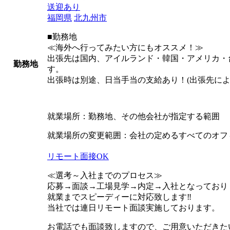
送迎あり
福岡県
北九州市
■勤務地
≪海外へ行ってみたい方にもオススメ！≫
出張先は国内、アイルランド・韓国・アメリカ・
勤務地
す。
出張時は別途、日当手当の支給あり！(出張先によ
就業場所：勤務地、その他会社が指定する範囲
就業場所の変更範囲：会社の定めるすべてのオフ
リモート面接OK
≪選考～入社までのプロセス≫
応募→面談→工場見学→内定→入社となっており
就業までスピーディーに対応致します‼
当社では連日リモート面談実施しております。
お電話でも面談致しますので、ご用意いただきた