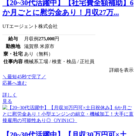
【20~30代活躍中】【社宅費全額補助】6
か月ごとに慰労金あり！月収27万...
UTエージェント株式会社
給与
月収例
275,000
円
勤務地
滋賀県 米原市
寮・社宅
あり（無料）
仕事内容
機械系工場 / 検査・検品 / 正社員
詳細を表示
＼最短45秒で完了／
応募へ進む
詳しく
見る
【20~30代活躍中】【月収30万円可×土