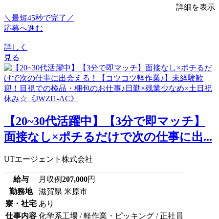
詳細を表示
＼最短45秒で完了／
応募へ進む
詳しく
見る
【20~30代活躍中】【3分で即マッチ】
面接なし×ポチるだけで次の仕事に出...
UTエージェント株式会社
給与
月収例
207,000
円
勤務地
滋賀県 米原市
寮・社宅
あり
仕事内容
化学系工場 / 軽作業・ピッキング / 正社員