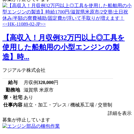
【高収入！月収例32万円以上◎工具を
使用した船舶用の小型エンジンの製
造】時...
フジアルテ株式会社
給与
月収例
320,000
円
勤務地
滋賀県 米原市
寮・社宅
あり
仕事内容
組立・加工・プレス / 機械系工場 / 交替制
詳細を表示
募集が停止しています