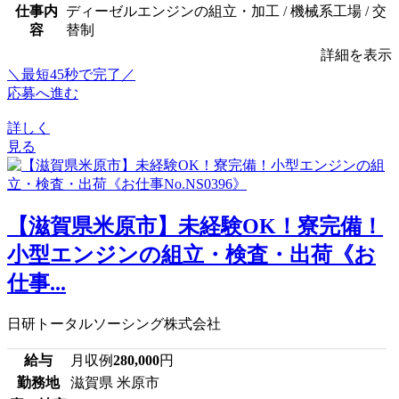
仕事内
ディーゼルエンジンの組立・加工 / 機械系工場 / 交
容
替制
詳細を表示
＼最短45秒で完了／
応募へ進む
詳しく
見る
【滋賀県米原市】未経験OK！寮完備！
小型エンジンの組立・検査・出荷《お
仕事...
日研トータルソーシング株式会社
給与
月収例
280,000
円
勤務地
滋賀県 米原市