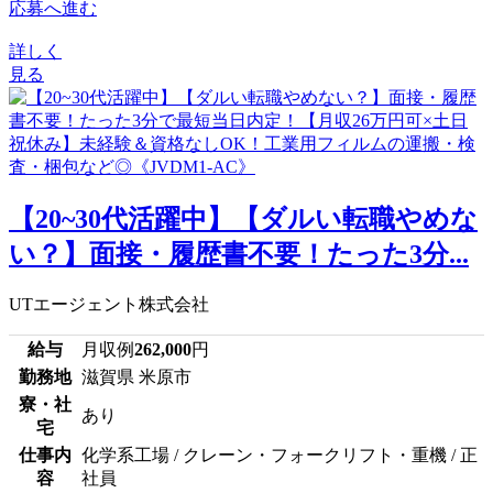
応募へ進む
詳しく
見る
【20~30代活躍中】【ダルい転職やめな
い？】面接・履歴書不要！たった3分...
UTエージェント株式会社
給与
月収例
262,000
円
勤務地
滋賀県 米原市
寮・社
あり
宅
仕事内
化学系工場 / クレーン・フォークリフト・重機 / 正
容
社員