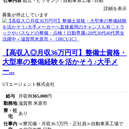
仕事内容
組立・ピッキング / 自動車系工場 / 日勤
詳細を表示
募集が停止しています
【高収入◎月収36万円可】整備士資格・
大型車の整備経験を活かそう♪大手メ
ー...
UTエージェント株式会社
給与
月収例
365,000
円
勤務地
滋賀県 米原市
寮・社
あり
宅
仕事内
≪寮完備・月収36.5万円・正社員≫自動車系工場で