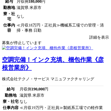
給与
月収例
180,000
円
勤務地
滋賀県 米原市
寮・社
なし
宅
仕事内
≪月収18万円・正社員≫機械系工場での管理・清
容
掃・事務 日勤
詳細を表示
募集が停止しています
空調完備！インク充填、梱包作業《彦
根営業所》
株式会社テクノ・サービス マニュファクチャリング
給与
月収例
190,000
円
勤務地
滋賀県 米原市
寮・社宅
なし
仕事内容
≪月収19万円・正社員≫製紙系工場での軽作業