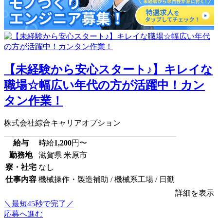
【未経験から安心スタート♪】キレイな
職場☆幅広い年代の方が活躍中！カン
タン作業！
株式会社綜合キャリアオプション
給与
時給
1,200
円〜
勤務地
滋賀県 米原市
寮・社宅
なし
仕事内容
機械操作・製造補助 / 機械系工場 / 日勤
詳細を表示
＼最短45秒で完了／
応募へ進む