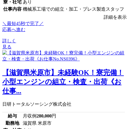
寮・社宅
あり
仕事内容
機械系工場での組立・加工・プレス製造スタッフ
詳細を表示
＼最短45秒で完了／
応募へ進む
詳しく
見る
【滋賀県米原市】未経験OK！寮完備！
小型エンジンの組立・検査・出荷《お
仕事...
日研トータルソーシング株式会社
給与
月収例
280,000
円
勤務地
滋賀県 米原市