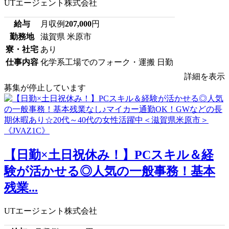
UTエージェント株式会社
給与
月収例
207,000
円
勤務地
滋賀県 米原市
寮・社宅
あり
仕事内容
化学系工場でのフォーク・運搬 日勤
詳細を表示
募集が停止しています
【日勤×土日祝休み！】PCスキル＆経
験が活かせる◎人気の一般事務！基本
残業...
UTエージェント株式会社