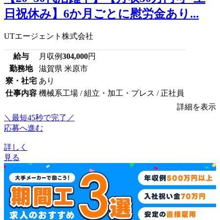
日祝休み】6か月ごとに慰労金あり...
UTエージェント株式会社
給与
月収例
304,000
円
勤務地
滋賀県 米原市
寮・社宅
あり
仕事内容
機械系工場 / 組立・加工・プレス / 正社員
詳細を表示
＼最短45秒で完了／
応募へ進む
詳しく
見る