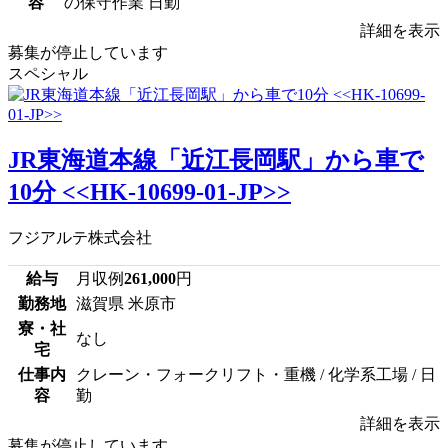
容
の保守作業 日勤
詳細を表示
募集が停止しています
スペシャル
JR東海道本線「近江長岡駅」から車で
10分 <<HK-10699-01-JP>>
フジアルテ株式会社
給与
月収例
261,000
円
勤務地
滋賀県 米原市
寮・社
なし
宅
仕事内
クレーン・フォークリフト・重機 / 化学系工場 / 日
容
勤
詳細を表示
募集が停止しています