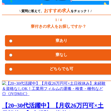
おすすめ求人
\ 質問に答えて、
をチェック！ /
1 / 4
寮付きの求人をお探しですか？
寮あり
寮なし
どちらでも可
【20~30代活躍中】【月収26万円可×土