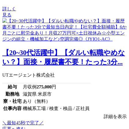
詳しく
見る
【20~30代活躍中】【ダルい転職やめな
い？】面接・履歴書不要！たった3分...
UTエージェント株式会社
給与
月収例
275,000
円
勤務地
滋賀県 米原市
寮・社宅
あり（無料）
仕事内容
機械系工場 / 検査・検品 / 正社員
詳細を表示
＼最短45秒で完了／
応募へ進む