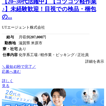
【20~30代活躍中】【コツコツ軽作業
♪】未経験歓迎！目視での検品・梱包
の...
UTエージェント株式会社
給与
月収例
207,000
円
勤務地
滋賀県 米原市
寮・社宅
あり
仕事内容
化学系工場 / 軽作業・ピッキング / 正社員
詳細を表示
＼最短45秒で完了／
応募へ進む
詳しく
見る