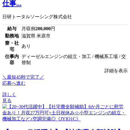
仕事...
日研トータルソーシング株式会社
給与
月収例
280,000
円
勤務地
滋賀県 米原市
寮・社
あり
宅
仕事内
ディーゼルエンジンの組立・加工 / 機械系工場 / 交
容
替制
詳細を表示
＼最短45秒で完了／
応募へ進む
詳しく
見る