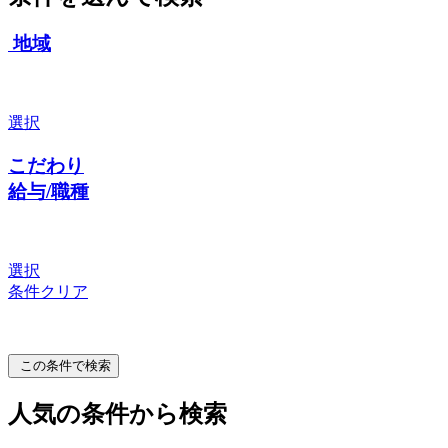
地域
選択
こだわり
給与/職種
選択
条件クリア
この条件で検索
人気の条件から検索