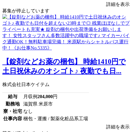
詳細を表示
募集が停止しています
【錠剤などお薬の梱包】 時給1410円で
土日祝休みのオシゴト♪ 夜勤でも日...
株式会社日本ケイテム
給与
月収例
204,000
円
勤務地
滋賀県 米原市
寮・社宅
なし
仕事内容
梱包・運搬 / 製薬化粧品系工場
詳細を表示