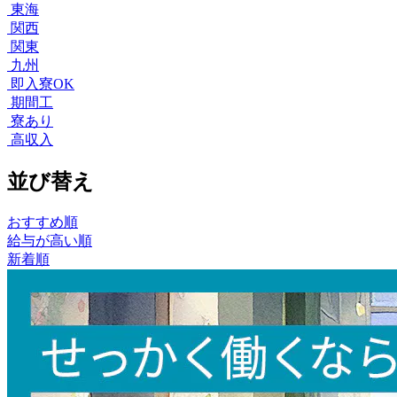
東海
関西
関東
九州
即入寮OK
期間工
寮あり
高収入
並び替え
おすすめ順
給与が高い順
新着順