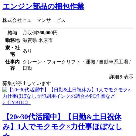
エンジン部品の梱包作業
株式会社ヒューマンサービス
給与
月収例
260,000
円
勤務地
滋賀県 米原市
寮・社
あり
宅
仕事内
クレーン・フォークリフト・運搬 / 自動車系工場 /
容
日勤
詳細を表示
募集が停止しています
【20~30代活躍中】【日勤&土日祝休
み】1人でモクモク×力仕事ほぼなし