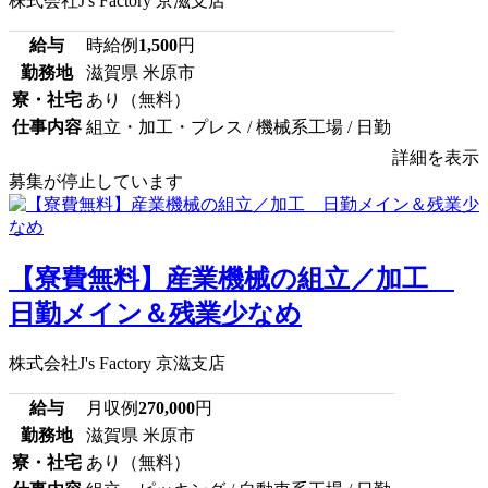
株式会社J's Factory 京滋支店
給与
時給例
1,500
円
勤務地
滋賀県 米原市
寮・社宅
あり（無料）
仕事内容
組立・加工・プレス / 機械系工場 / 日勤
詳細を表示
募集が停止しています
【寮費無料】産業機械の組立／加工
日勤メイン＆残業少なめ
株式会社J's Factory 京滋支店
給与
月収例
270,000
円
勤務地
滋賀県 米原市
寮・社宅
あり（無料）