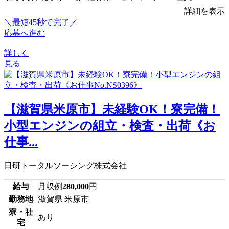
詳細を表示
＼最短45秒で完了／
応募へ進む
詳しく
見る
【滋賀県米原市】未経験OK！寮完備！
小型エンジンの組立・検査・出荷《お
仕事...
日研トータルソーシング株式会社
給与
月収例
280,000
円
勤務地
滋賀県 米原市
寮・社
あり
宅