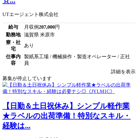
☆...
UTエージェント株式会社
給与
月収例
207,000
円
勤務地
滋賀県 米原市
寮・社
あり
宅
仕事内
製紙系工場 / 機械操作・製造オペレーター / 正社
容
員
詳細を表示
募集が停止しています
【日勤＆土日祝休み】シンプル軽作業
★ラベルの出荷準備！特別なスキル・
経験は...