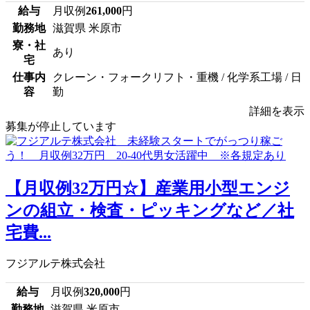
給与
月収例
261,000
円
勤務地
滋賀県 米原市
寮・社
あり
宅
仕事内
クレーン・フォークリフト・重機 / 化学系工場 / 日
容
勤
詳細を表示
募集が停止しています
【月収例32万円☆】産業用小型エンジ
ンの組立・検査・ピッキングなど／社
宅費...
フジアルテ株式会社
給与
月収例
320,000
円
勤務地
滋賀県 米原市