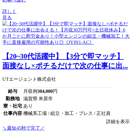
詳しく
見る
【20~30代活躍中】【3分で即マッチ】
面接なし×ポチるだけで次の仕事に出...
UTエージェント株式会社
給与
月収例
304,000
円
勤務地
滋賀県 米原市
寮・社宅
あり
仕事内容
機械系工場 / 組立・加工・プレス / 正社員
詳細を表示
＼最短45秒で完了／