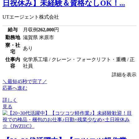
日祝休み】未経験＆資格なしOK！...
UTエージェント株式会社
給与
月収例
262,000
円
勤務地
滋賀県 米原市
寮・社
あり
宅
仕事内
化学系工場 / クレーン・フォークリフト・重機 / 正
容
社員
詳細を表示
＼最短45秒で完了／
応募へ進む
詳しく
見る