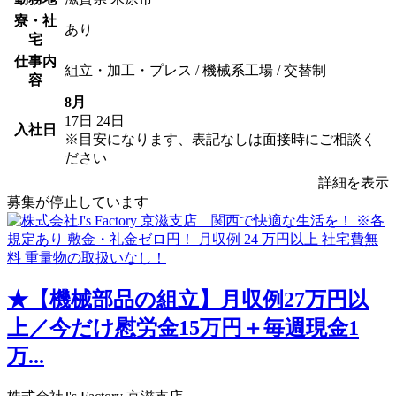
寮・社
あり
宅
仕事内
組立・加工・プレス / 機械系工場 / 交替制
容
8月
17日
24日
入社日
※目安になります、表記なしは面接時にご相談く
ださい
詳細を表示
募集が停止しています
★【機械部品の組立】月収例27万円以
上／今だけ慰労金15万円＋毎週現金1
万...