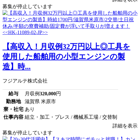
募集が停止しています
【高収入！月収例32万円以上◎工具を
使用した船舶用の小型エンジンの製
造】時...
フジアルテ株式会社
給与
月収例
320,000
円
勤務地
滋賀県 米原市
寮・社宅
あり
仕事内容
組立・加工・プレス / 機械系工場 / 交替制
詳細を表示
募集が停止しています