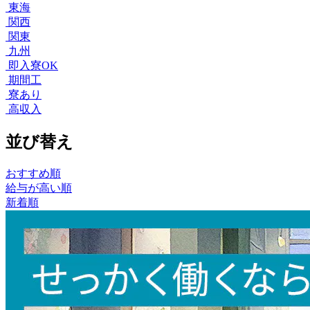
東海
関西
関東
九州
即入寮OK
期間工
寮あり
高収入
並び替え
おすすめ順
給与が高い順
新着順