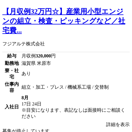
【月収例32万円☆】産業用小型エンジ
ンの組立・検査・ピッキングなど／社
宅費...
フジアルテ株式会社
給与
月収例
320,000
円
勤務地
滋賀県 米原市
寮・社
あり
宅
仕事内
組立・加工・プレス / 機械系工場 / 交替制
容
8月
17日
24日
入社日
※目安になります、表記なしは面接時にご相談く
ださい
詳細を表示
募集が停止しています