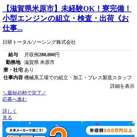
【滋賀県米原市】未経験OK！寮完備！
小型エンジンの組立・検査・出荷《お
仕事...
日研トータルソーシング株式会社
給与
月収例
280,000
円
勤務地
滋賀県 米原市
寮・社宅
あり
仕事内容
機械系工場での組立・加工・プレス製造スタッフ
詳細を表示
＼最短45秒で完了／
応募へ進む
詳しく
見る