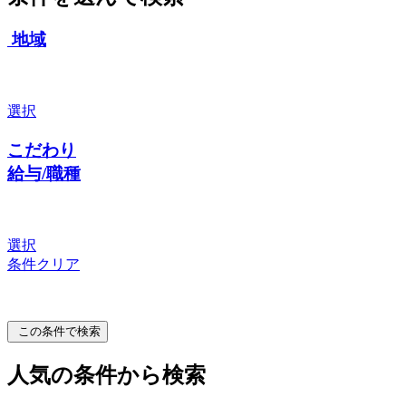
地域
選択
こだわり
給与/職種
選択
条件クリア
この条件で検索
人気の条件から検索