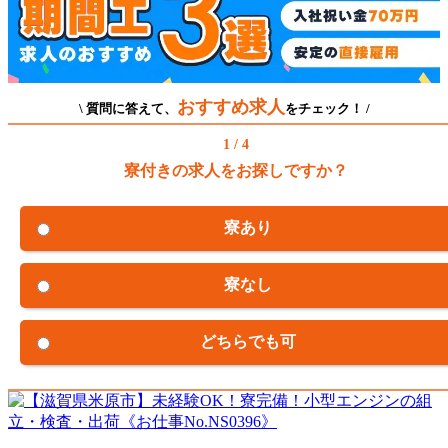
おすすめ求人
\ 質問に答えて、
をチェック！ /
1 / 4
寮付きの求人をお探しですか？
寮あり
寮なし
どちらでも可