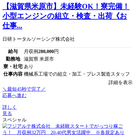
【滋賀県米原市】未経験OK！寮完備！
小型エンジンの組立・検査・出荷《お
仕事...
日研トータルソーシング株式会社
給与
月収例
280,000
円
勤務地
滋賀県 米原市
寮・社宅
あり
仕事内容
機械系工場での組立・加工・プレス製造スタッフ
詳細を表示
＼最短45秒で完了／
応募へ進む
詳しく
見る
スペシャル