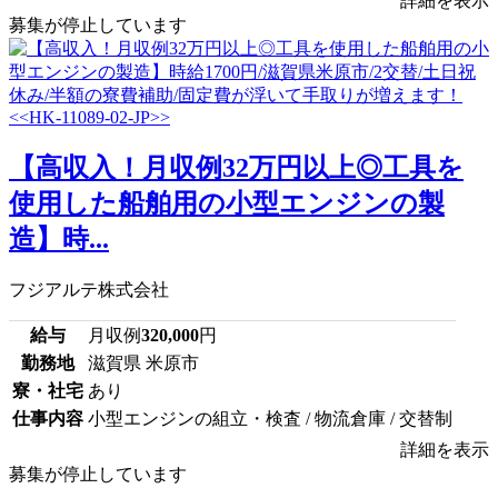
詳細を表示
募集が停止しています
【高収入！月収例32万円以上◎工具を
使用した船舶用の小型エンジンの製
造】時...
フジアルテ株式会社
給与
月収例
320,000
円
勤務地
滋賀県 米原市
寮・社宅
あり
仕事内容
小型エンジンの組立・検査 / 物流倉庫 / 交替制
詳細を表示
募集が停止しています