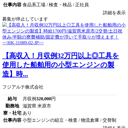
仕事内容
食品系工場 / 検査・検品 / 正社員
詳細を表示
募集が停止しています
【高収入！月収例32万円以上◎工具を
使用した船舶用の小型エンジンの製
造】時...
フジアルテ株式会社
給与
月収例
320,000
円
勤務地
滋賀県 米原市
寮・社宅
あり
仕事内容
小型エンジンの組立・検査 / 物流倉庫 / 交替制