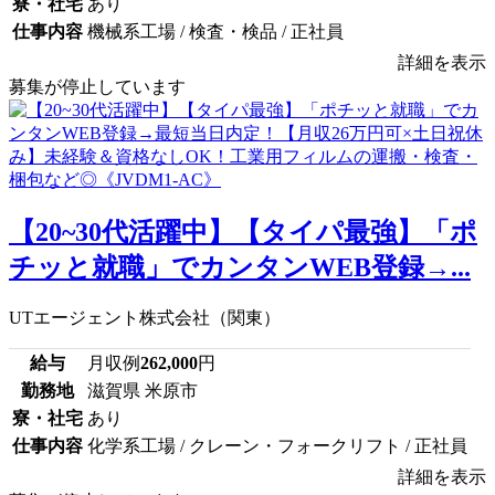
寮・社宅
あり
仕事内容
機械系工場 / 検査・検品 / 正社員
詳細を表示
募集が停止しています
【20~30代活躍中】【タイパ最強】「ポ
チッと就職」でカンタンWEB登録→...
UTエージェント株式会社（関東）
給与
月収例
262,000
円
勤務地
滋賀県 米原市
寮・社宅
あり
仕事内容
化学系工場 / クレーン・フォークリフト / 正社員
詳細を表示