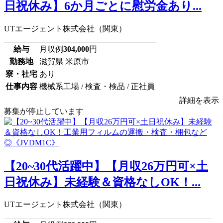
日祝休み】6か月ごとに慰労金あり...
UTエージェント株式会社（関東）
給与
月収例
304,000
円
勤務地
滋賀県 米原市
寮・社宅
あり
仕事内容
機械系工場 / 検査・検品 / 正社員
詳細を表示
募集が停止しています
【20~30代活躍中】【月収26万円可×土
日祝休み】未経験＆資格なしOK！...
UTエージェント株式会社（関東）