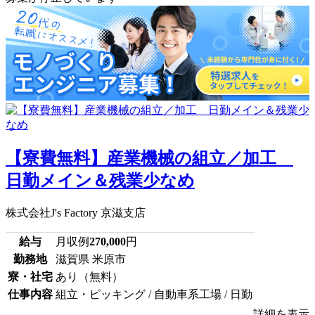
【寮費無料】産業機械の組立／加工
日勤メイン＆残業少なめ
株式会社J's Factory 京滋支店
給与
月収例
270,000
円
勤務地
滋賀県 米原市
寮・社宅
あり（無料）
仕事内容
組立・ピッキング / 自動車系工場 / 日勤
詳細を表示