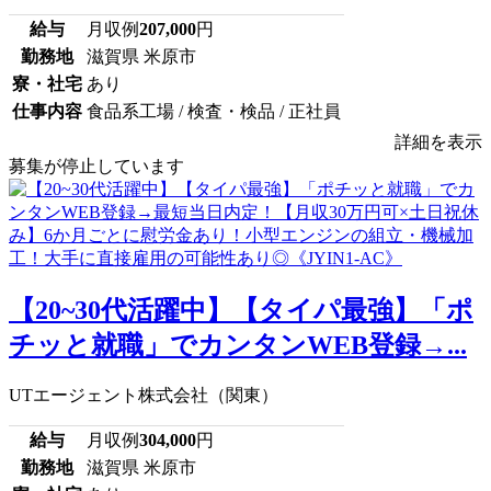
給与
月収例
207,000
円
勤務地
滋賀県 米原市
寮・社宅
あり
仕事内容
食品系工場 / 検査・検品 / 正社員
詳細を表示
募集が停止しています
【20~30代活躍中】【タイパ最強】「ポ
チッと就職」でカンタンWEB登録→...
UTエージェント株式会社（関東）
給与
月収例
304,000
円
勤務地
滋賀県 米原市