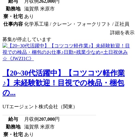
給与
月収例
262,000
円
勤務地
滋賀県 米原市
寮・社宅
あり
仕事内容
化学系工場 / クレーン・フォークリフト / 正社員
詳細を表示
募集が停止しています
【20~30代活躍中】【コツコツ軽作業
♪】未経験歓迎！目視での検品・梱包
の...
UTエージェント株式会社（関東）
給与
月収例
207,000
円
勤務地
滋賀県 米原市
寮・社宅
あり