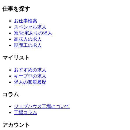
仕事を探す
お仕事検索
スペシャル求人
寮/社宅ありの求人
高収入の求人
期間工の求人
マイリスト
おすすめの求人
キープ中の求人
求人の閲覧履歴
コラム
ジョブハウス工場について
工場コラム
アカウント