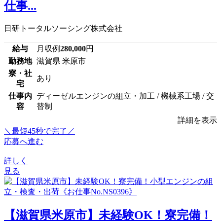
仕事...
日研トータルソーシング株式会社
給与
月収例
280,000
円
勤務地
滋賀県 米原市
寮・社
あり
宅
仕事内
ディーゼルエンジンの組立・加工 / 機械系工場 / 交
容
替制
詳細を表示
＼最短45秒で完了／
応募へ進む
詳しく
見る
【滋賀県米原市】未経験OK！寮完備！