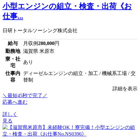
小型エンジンの組立・検査・出荷《お
仕事...
日研トータルソーシング株式会社
給与
月収例
280,000
円
勤務地
滋賀県 米原市
寮・社
あり
宅
仕事内
ディーゼルエンジンの組立・加工 / 機械系工場 / 交
容
替制
詳細を表示
＼最短45秒で完了／
応募へ進む
詳しく
見る