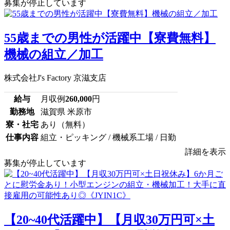
募集が停止しています
55歳までの男性が活躍中【寮費無料】
機械の組立／加工
株式会社J's Factory 京滋支店
給与
月収例
260,000
円
勤務地
滋賀県 米原市
寮・社宅
あり（無料）
仕事内容
組立・ピッキング / 機械系工場 / 日勤
詳細を表示
募集が停止しています
【20~40代活躍中】【月収30万円可×土