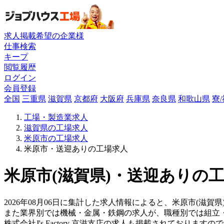
求人掲載希望の企業様
仕事検索
キープ
閲覧履歴
ログイン
会員登録
全国
三重県
滋賀県
京都府
大阪府
兵庫県
奈良県
和歌山県
寮
工場・製造業求人
滋賀県の工場求人
米原市の工場求人
米原市・送迎ありの工場求人
米原市(滋賀県)・送迎ありの工
2026年08月06日に集計した求人情報によると、米原市(滋賀県
また業界別では機械・金属・鉄鋼の求人が、職種別では組立
株式会社J's Factory 京滋支店の求人も掲載されており