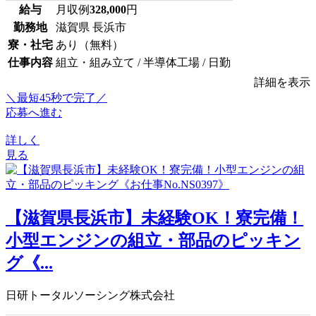
給与
月収例
328,000
円
勤務地
滋賀県 長浜市
寮・社宅
あり（無料）
仕事内容
組立・組み立て / 半導体工場 / 日勤
詳細を表示
＼最短45秒で完了／
応募へ進む
詳しく
見る
【滋賀県長浜市】未経験OK！寮完備！
小型エンジンの組立・部品のピッキン
グ《...
日研トータルソーシング株式会社