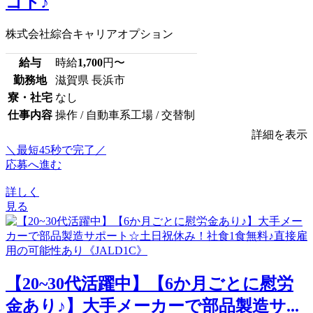
ゴト♪
株式会社綜合キャリアオプション
給与
時給
1,700
円〜
勤務地
滋賀県 長浜市
寮・社宅
なし
仕事内容
操作 / 自動車系工場 / 交替制
詳細を表示
＼最短45秒で完了／
応募へ進む
詳しく
見る
【20~30代活躍中】【6か月ごとに慰労
金あり♪】大手メーカーで部品製造サ...