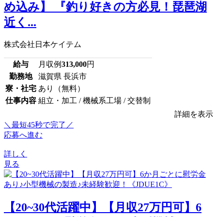
め込み】 『釣り好きの方必見！琵琶湖
近く...
株式会社日本ケイテム
給与
月収例
313,000
円
勤務地
滋賀県 長浜市
寮・社宅
あり（無料）
仕事内容
組立・加工 / 機械系工場 / 交替制
詳細を表示
＼最短45秒で完了／
応募へ進む
詳しく
見る
【20~30代活躍中】【月収27万円可】6