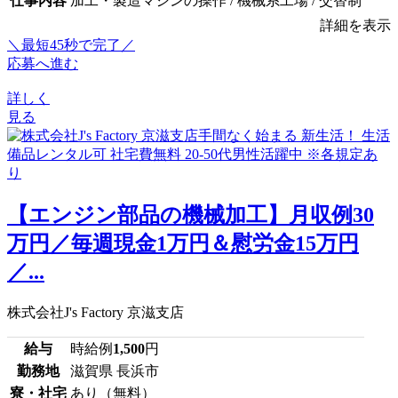
仕事内容
加工・製造マシンの操作 / 機械系工場 / 交替制
詳細を表示
＼最短45秒で完了／
応募へ進む
詳しく
見る
【エンジン部品の機械加工】月収例30
万円／毎週現金1万円＆慰労金15万円
／...
株式会社J's Factory 京滋支店
給与
時給例
1,500
円
勤務地
滋賀県 長浜市
寮・社宅
あり（無料）