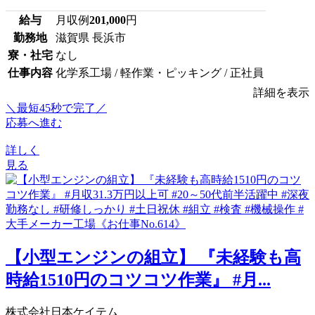
給与
月収例
201,000
円
勤務地
滋賀県 長浜市
寮・社宅
なし
仕事内容
化学系工場 / 軽作業・ピッキング / 正社員
詳細を表示
＼最短45秒で完了／
応募へ進む
詳しく
見る
【小型エンジンの組立】 『未経験も高
時給1510円のコツコツ作業』 #月...
株式会社日本ケイテム