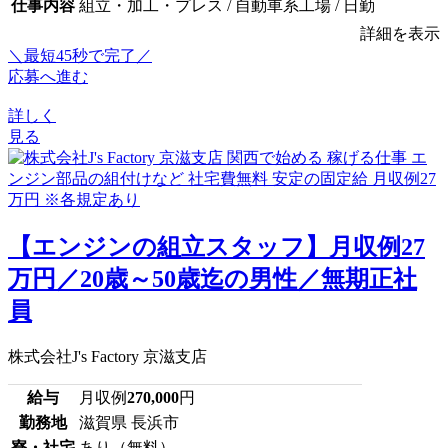
仕事内容
組立・加工・プレス / 自動車系工場 / 日勤
詳細を表示
＼最短45秒で完了／
応募へ進む
詳しく
見る
【エンジンの組立スタッフ】月収例27
万円／20歳～50歳迄の男性／無期正社
員
株式会社J's Factory 京滋支店
給与
月収例
270,000
円
勤務地
滋賀県 長浜市
寮・社宅
あり（無料）