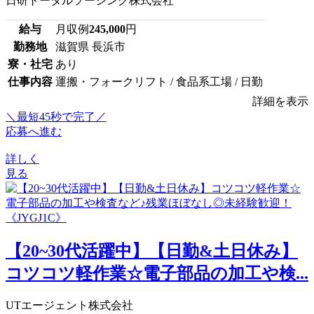
日研トータルソーシング株式会社
給与
月収例
245,000
円
勤務地
滋賀県 長浜市
寮・社宅
あり
仕事内容
運搬・フォークリフト / 食品系工場 / 日勤
詳細を表示
＼最短45秒で完了／
応募へ進む
詳しく
見る
【20~30代活躍中】【日勤&土日休み】
コツコツ軽作業☆電子部品の加工や検...
UTエージェント株式会社