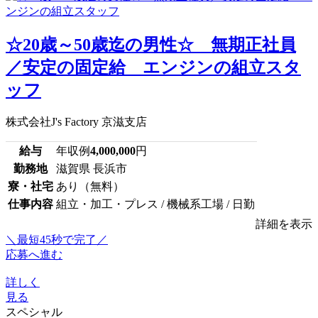
☆20歳～50歳迄の男性☆ 無期正社員
／安定の固定給 エンジンの組立スタ
ッフ
株式会社J's Factory 京滋支店
給与
年収例
4,000,000
円
勤務地
滋賀県 長浜市
寮・社宅
あり（無料）
仕事内容
組立・加工・プレス / 機械系工場 / 日勤
詳細を表示
＼最短45秒で完了／
応募へ進む
詳しく
見る
スペシャル