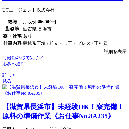
UTエージェント株式会社
給与
月収例
306,000
円
勤務地
滋賀県 長浜市
寮・社宅
あり
仕事内容
機械系工場 / 組立・加工・プレス / 正社員
詳細を表示
＼最短45秒で完了／
応募へ進む
詳しく
見る
【滋賀県長浜市】未経験OK！寮完備！
原料の準備作業《お仕事No.8A235》