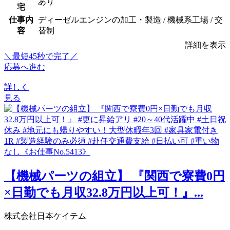
あり
宅
仕事内
ディーゼルエンジンの加工・製造 / 機械系工場 / 交
容
替制
詳細を表示
＼最短45秒で完了／
応募へ進む
詳しく
見る
【機械パーツの組立】 『関西で寮費0円
×日勤でも月収32.8万円以上可！』...
株式会社日本ケイテム