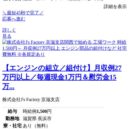
詳細を表示
＼最短45秒で完了／
応募へ進む
詳しく
見る
【エンジンの組立／組付け】月収例27
万円以上／毎週現金1万円＆慰労金15
万...
株式会社J's Factory 京滋支店
給与
時給例
1,500
円
勤務地
滋賀県 長浜市
寮・社宅
あり（無料）