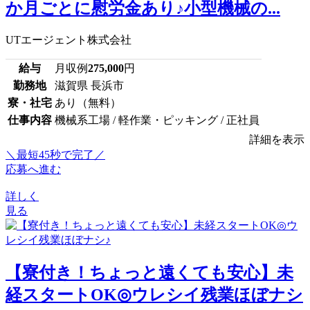
か月ごとに慰労金あり♪小型機械の...
UTエージェント株式会社
給与
月収例
275,000
円
勤務地
滋賀県 長浜市
寮・社宅
あり（無料）
仕事内容
機械系工場 / 軽作業・ピッキング / 正社員
詳細を表示
＼最短45秒で完了／
応募へ進む
詳しく
見る
【寮付き！ちょっと遠くても安心】未
経スタートOK◎ウレシイ残業ほぼナシ