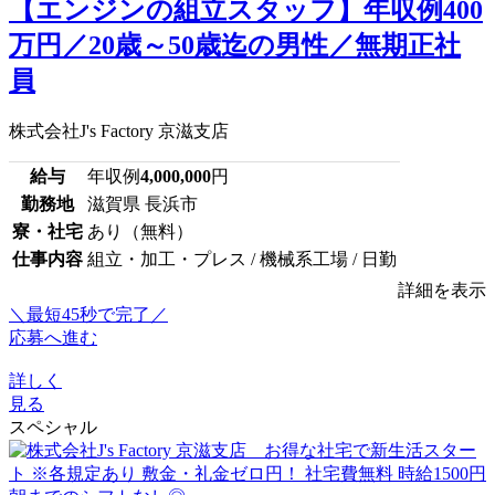
【エンジンの組立スタッフ】年収例400
万円／20歳～50歳迄の男性／無期正社
員
株式会社J's Factory 京滋支店
給与
年収例
4,000,000
円
勤務地
滋賀県 長浜市
寮・社宅
あり（無料）
仕事内容
組立・加工・プレス / 機械系工場 / 日勤
詳細を表示
＼最短45秒で完了／
応募へ進む
詳しく
見る
スペシャル