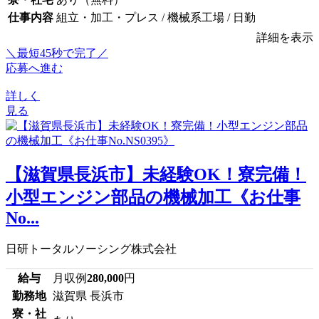
仕事内容
組立・加工・プレス / 機械系工場 / 日勤
詳細を表示
＼最短45秒で完了／
応募へ進む
詳しく
見る
【滋賀県長浜市】未経験OK！寮完備！
小型エンジン部品の機械加工《お仕事
No...
日研トータルソーシング株式会社
給与
月収例
280,000
円
勤務地
滋賀県 長浜市
寮・社