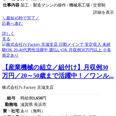
仕事内容
加工・製造マシンの操作 / 機械系工場 / 交替制
詳細を表示
＼最短45秒で完了／
応募へ進む
詳しく
見る
【産業機械の組立／組付け】月収例30
万円／20～50歳まで活躍中！／ワンル...
株式会社J's Factory 京滋支店
給与
時給例
1,650
円
勤務地
滋賀県 長浜市
寮・社宅
あり（無料）