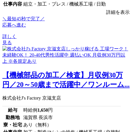
仕事内容
組立・加工・プレス / 機械系工場 / 日勤
詳細を表示
＼最短45秒で完了／
応募へ進む
詳しく
見る
【機械部品の加工／検査】月収例30万
円／20～50歳まで活躍中／ワンルーム...
株式会社J's Factory 京滋支店
給与
時給例
1,650
円
勤務地
滋賀県 長浜市
寮・社宅
あり（無料）