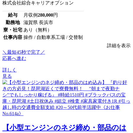
株式会社綜合キャリアオプション
給与
月収例
280,000
円
勤務地
滋賀県 長浜市
寮・社宅
あり（無料）
仕事内容
操作 / 自動車系工場 / 交替制
詳細を表示
＼最短45秒で完了／
応募へ進む
詳しく
見る
【小型エンジンのネジ締め・部品のは