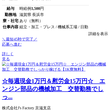
給与
時給例
1,500
円
勤務地
滋賀県 長浜市
寮・社宅
あり（無料）
仕事内容
組立・加工・プレス / 機械系工場 / 日勤
詳細を表示
＼最短45秒で完了／
応募へ進む
詳しく
見る
☆毎週現金1万円＆慰労金15万円☆ エ
ンジン部品の機械加工 交替勤務でし
っ...
株式会社J's Factory 京滋支店