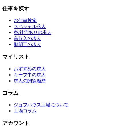
仕事を探す
お仕事検索
スペシャル求人
寮/社宅ありの求人
高収入の求人
期間工の求人
マイリスト
おすすめの求人
キープ中の求人
求人の閲覧履歴
コラム
ジョブハウス工場について
工場コラム
アカウント