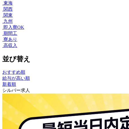
東海
関西
関東
九州
即入寮OK
期間工
寮あり
高収入
並び替え
おすすめ順
給与が高い順
新着順
シルバー求人