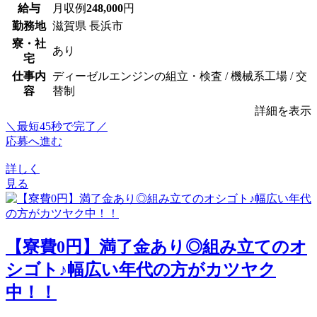
給与
月収例
248,000
円
勤務地
滋賀県 長浜市
寮・社
あり
宅
仕事内
ディーゼルエンジンの組立・検査 / 機械系工場 / 交
容
替制
詳細を表示
＼最短45秒で完了／
応募へ進む
詳しく
見る
【寮費0円】満了金あり◎組み立てのオ
シゴト♪幅広い年代の方がカツヤク
中！！