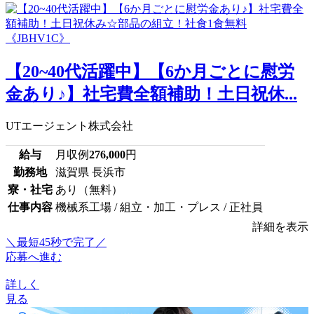
【20~40代活躍中】【6か月ごとに慰労
金あり♪】社宅費全額補助！土日祝休...
UTエージェント株式会社
給与
月収例
276,000
円
勤務地
滋賀県 長浜市
寮・社宅
あり（無料）
仕事内容
機械系工場 / 組立・加工・プレス / 正社員
詳細を表示
＼最短45秒で完了／
応募へ進む
詳しく
見る