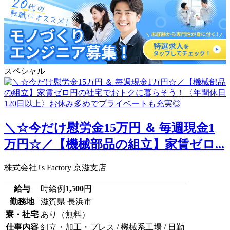
スペシャル
＼☆今だけ慰労金15万円 ＆ 毎週現金1
万円☆／【機械部品の組立】家賃ゼロ...
株式会社J's Factory 京滋支店
給与
時給例
1,500
円
勤務地
滋賀県 長浜市
寮・社宅
あり（無料）
仕事内容
組立・加工・プレス / 機械系工場 / 日勤