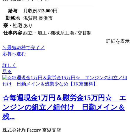
給与
月収例
313,000
円
勤務地
滋賀県 長浜市
寮・社宅
あり
仕事内容
組立・加工 / 機械系工場 / 交替制
詳細を表示
＼最短45秒で完了／
応募へ進む
詳しく
見る
☆毎週現金1万円＆慰労金15万円☆ エ
ンジンの組立／組付け 日勤メイン＆
残...
株式会社J's Factory 京滋支店