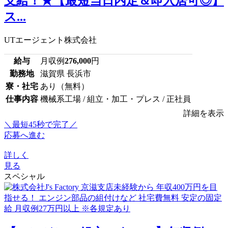
支給！★【最短当日内定＆即入居可◎】
ス...
UTエージェント株式会社
給与
月収例
276,000
円
勤務地
滋賀県 長浜市
寮・社宅
あり（無料）
仕事内容
機械系工場 / 組立・加工・プレス / 正社員
詳細を表示
＼最短45秒で完了／
応募へ進む
詳しく
見る
スペシャル