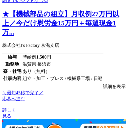
★【機械部品の組立】月収例27万円以
上／今だけ慰労金15万円＋毎週現金1
万...
株式会社J's Factory 京滋支店
給与
時給例
1,500
円
勤務地
滋賀県 長浜市
寮・社宅
あり（無料）
仕事内容
組立・加工・プレス / 機械系工場 / 日勤
詳細を表示
＼最短45秒で完了／
応募へ進む
詳しく
見る