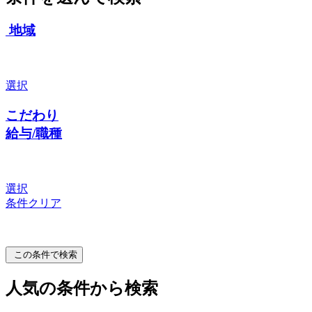
地域
選択
こだわり
給与/職種
選択
条件クリア
この条件で検索
人気の条件から検索