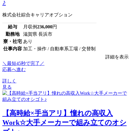
♪
株式会社綜合キャリアオプション
給与
月収例
236,000
円
勤務地
滋賀県 長浜市
寮・社宅
あり
仕事内容
加工・操作 / 自動車系工場 / 交替制
詳細を表示
＼最短45秒で完了／
応募へ進む
詳しく
見る
【高時給×手当アリ】憧れの高収入
Work☆大手メーカーで組み立てのオシ