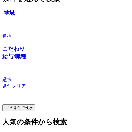
地域
選択
こだわり
給与/職種
選択
条件クリア
この条件で検索
人気の条件から検索