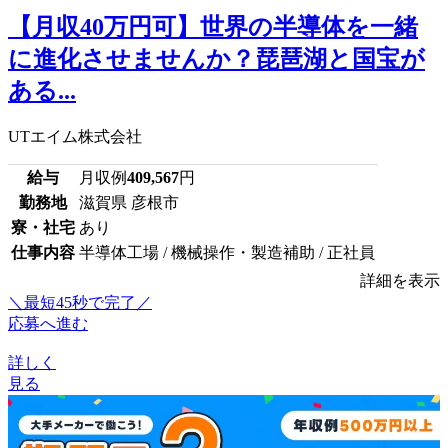
【月収40万円可】世界の半導体を一緒
に進化させませんか？琵琶湖と国宝が
ある...
UTエイム株式会社
給与
月収例
409,567
円
勤務地
滋賀県 彦根市
寮・社宅
あり
仕事内容
半導体工場 / 機械操作・製造補助 / 正社員
詳細を表示
＼最短45秒で完了／
応募へ進む
詳しく
見る