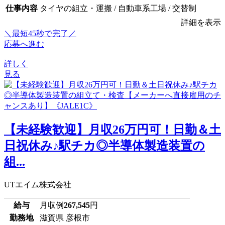
仕事内容
タイヤの組立・運搬 / 自動車系工場 / 交替制
詳細を表示
＼最短45秒で完了／
応募へ進む
詳しく
見る
【未経験歓迎】月収26万円可！日勤＆土
日祝休み♪駅チカ◎半導体製造装置の
組...
UTエイム株式会社
給与
月収例
267,545
円
勤務地
滋賀県 彦根市