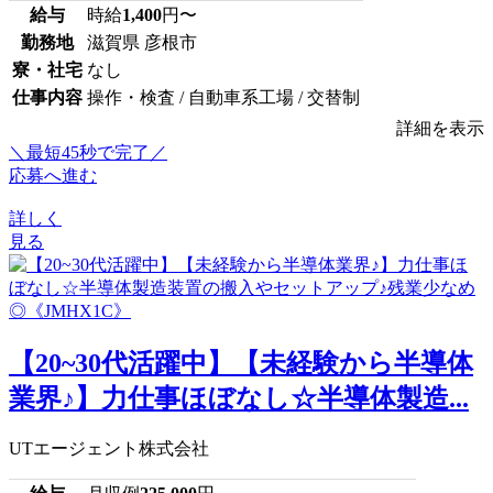
給与
時給
1,400
円〜
勤務地
滋賀県 彦根市
寮・社宅
なし
仕事内容
操作・検査 / 自動車系工場 / 交替制
詳細を表示
＼最短45秒で完了／
応募へ進む
詳しく
見る
【20~30代活躍中】【未経験から半導体
業界♪】力仕事ほぼなし☆半導体製造...
UTエージェント株式会社