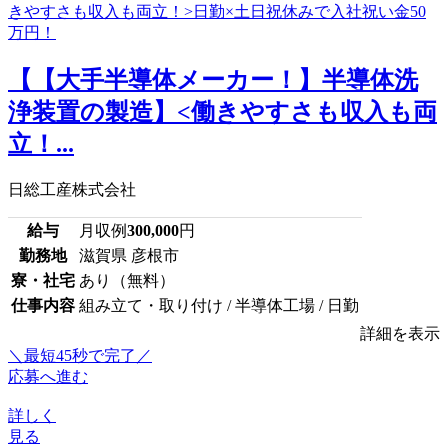
【【大手半導体メーカー！】半導体洗
浄装置の製造】<働きやすさも収入も両
立！...
日総工産株式会社
給与
月収例
300,000
円
勤務地
滋賀県 彦根市
寮・社宅
あり（無料）
仕事内容
組み立て・取り付け / 半導体工場 / 日勤
詳細を表示
＼最短45秒で完了／
応募へ進む
詳しく
見る