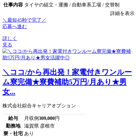
仕事内容
タイヤの組立・運搬 / 自動車系工場 / 交替制
詳細を表示
＼最短45秒で完了／
応募へ進む
詳しく
見る
＼ココ/から再出発！家電付きワンルー
ム寮完備★寮費補助5万円/月あり★男
女...
株式会社綜合キャリアオプション
給与
月収例
309,000
円
勤務地
滋賀県 彦根市
寮・社宅
あり