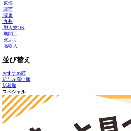
東海
関西
関東
九州
即入寮OK
期間工
寮あり
高収入
並び替え
おすすめ順
給与が高い順
新着順
スペシャル