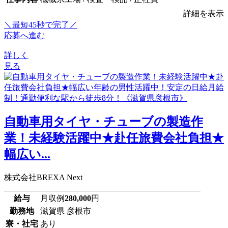
詳細を表示
＼最短45秒で完了／
応募へ進む
詳しく
見る
自動車用タイヤ・チューブの製造作
業！未経験活躍中★赴任旅費会社負担★
幅広い...
株式会社BREXA Next
給与
月収例
280,000
円
勤務地
滋賀県 彦根市
寮・社宅
あり