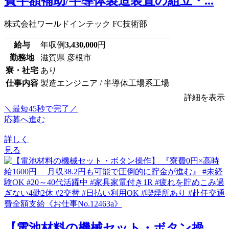
費半額補助/半導体製造装置の組立・...
株式会社ワールドインテック FC技術部
給与
年収例
3,430,000
円
勤務地
滋賀県 彦根市
寮・社宅
あり
仕事内容
製造エンジニア / 半導体工場系工場
詳細を表示
＼最短45秒で完了／
応募へ進む
詳しく
見る
【電池材料の機械セット・ボタン操