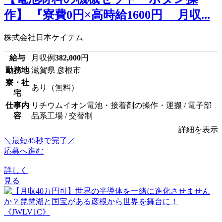
作】 『寮費0円×高時給1600円 月収...
株式会社日本ケイテム
給与
月収例
382,000
円
勤務地
滋賀県 彦根市
寮・社
あり（無料）
宅
仕事内
リチウムイオン電池・接着剤の操作・運搬 / 電子部
容
品系工場 / 交替制
詳細を表示
＼最短45秒で完了／
応募へ進む
詳しく
見る