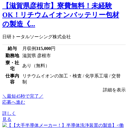
【滋賀県彦根市】寮費無料！未経験
OK！リチウムイオンバッテリー包材
の製造《...
日研トータルソーシング株式会社
給与
月収例
315,000
円
勤務地
滋賀県 彦根市
寮・社
あり（無料）
宅
仕事内
リチウムイオンの加工・検査 / 化学系工場 / 交替
容
制
詳細を表示
＼最短45秒で完了／
応募へ進む
詳しく
見る