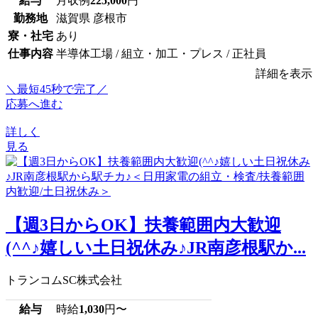
給与
月収例
225,000
円
勤務地
滋賀県 彦根市
寮・社宅
あり
仕事内容
半導体工場 / 組立・加工・プレス / 正社員
詳細を表示
＼最短45秒で完了／
応募へ進む
詳しく
見る
【週3日からOK】扶養範囲内大歓迎
(^^♪嬉しい土日祝休み♪JR南彦根駅か...
トランコムSC株式会社
給与
時給
1,030
円〜