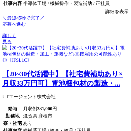
仕事内容
半導体工場 / 機械操作・製造補助 / 正社員
詳細を表示
＼最短45秒で完了／
応募へ進む
詳しく
見る
【20~30代活躍中】【社宅費補助あり×
月収33万円可】電池梱包材の製造・...
UTエージェント株式会社
給与
月収例
331,000
円
勤務地
滋賀県 彦根市
寮・社宅
あり
仕事内容
機械系工場 / 検査・検品 / 正社員