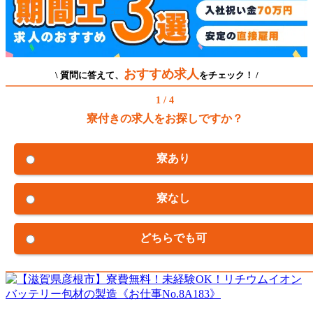
おすすめ求人
\ 質問に答えて、
をチェック！ /
1 / 4
寮付きの求人をお探しですか？
寮あり
寮なし
どちらでも可