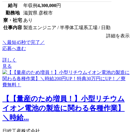
給与
年収例
4,300,000
円
勤務地
滋賀県 彦根市
寮・社宅
あり
仕事内容
製造エンジニア / 半導体工場系工場 / 日勤
詳細を表示
＼最短45秒で完了／
応募へ進む
詳しく
見る
【【量産のため増員！】小型リチウム
イオン電池の製造に関わる各種作業】
＼時給...
日総工産株式会社