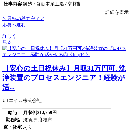
仕事内容
製造 / 自動車系工場 / 交替制
詳細を表示
＼最短45秒で完了／
応募へ進む
詳しく
見る
【安心の土日祝休み】月収31万円可♪洗
浄装置のプロセスエンジニア！経験が
活...
UTエイム株式会社
給与
月収例
312,750
円
勤務地
滋賀県 彦根市
寮・社宅
あり