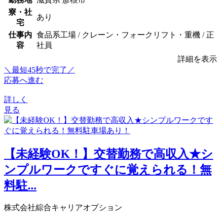
寮・社
あり
宅
仕事内
食品系工場 / クレーン・フォークリフト・重機 / 正
容
社員
詳細を表示
＼最短45秒で完了／
応募へ進む
詳しく
見る
【未経験OK！】交替勤務で高収入★シ
ンプルワークですぐに覚えられる！無
料駐...
株式会社綜合キャリアオプション