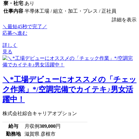
寮・社宅
あり
仕事内容
半導体工場 / 組立・加工・プレス / 正社員
詳細を表示
＼最短45秒で完了／
応募へ進む
詳しく
見る
＼*工場デビューにオススメの「チェッ
ク作業」*/空調完備でカイテキ♪男女活
躍中！
株式会社綜合キャリアオプション
給与
月収例
309,000
円
勤務地
滋賀県 彦根市