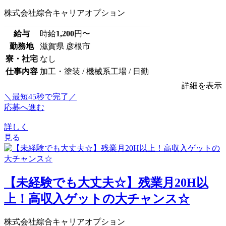
株式会社綜合キャリアオプション
給与
時給
1,200
円〜
勤務地
滋賀県 彦根市
寮・社宅
なし
仕事内容
加工・塗装 / 機械系工場 / 日勤
詳細を表示
＼最短45秒で完了／
応募へ進む
詳しく
見る
【未経験でも大丈夫☆】残業月20H以
上！高収入ゲットの大チャンス☆
株式会社綜合キャリアオプション