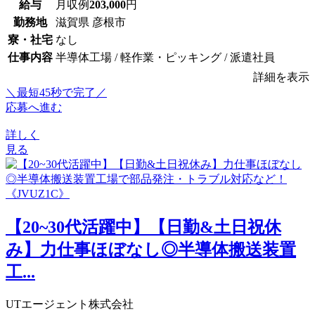
給与
月収例
203,000
円
勤務地
滋賀県 彦根市
寮・社宅
なし
仕事内容
半導体工場 / 軽作業・ピッキング / 派遣社員
詳細を表示
＼最短45秒で完了／
応募へ進む
詳しく
見る
【20~30代活躍中】【日勤&土日祝休
み】力仕事ほぼなし◎半導体搬送装置
工...
UTエージェント株式会社