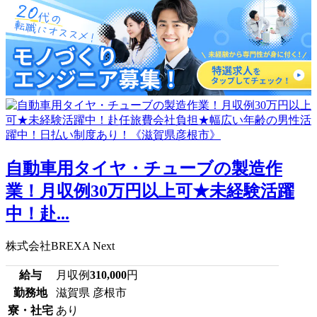
自動車用タイヤ・チューブの製造作
業！月収例30万円以上可★未経験活躍
中！赴...
株式会社BREXA Next
給与
月収例
310,000
円
勤務地
滋賀県 彦根市
寮・社宅
あり