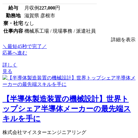
給与
月収例
227,000
円
勤務地
滋賀県 彦根市
寮・社宅
なし
仕事内容
機械系工場 / 現場事務 / 派遣社員
詳細を表示
＼最短45秒で完了／
応募へ進む
詳しく
見る
【半導体製造装置の機械設計】世界ト
ップシェア半導体メーカーの最先端ス
キルを手に
株式会社マイスターエンジニアリング