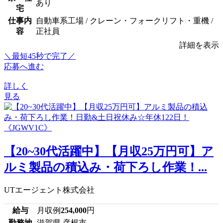
あり
宅
仕事内
自動車系工場 / クレーン・フォークリフト・重機 /
容
正社員
詳細を表示
＼最短45秒で完了／
応募へ進む
詳しく
見る
【20~30代活躍中】【月収25万円可】ア
ルミ製品の積込み・荷下ろし作業！...
UTエージェント株式会社
給与
月収例
254,000
円
勤務地
滋賀県 彦根市