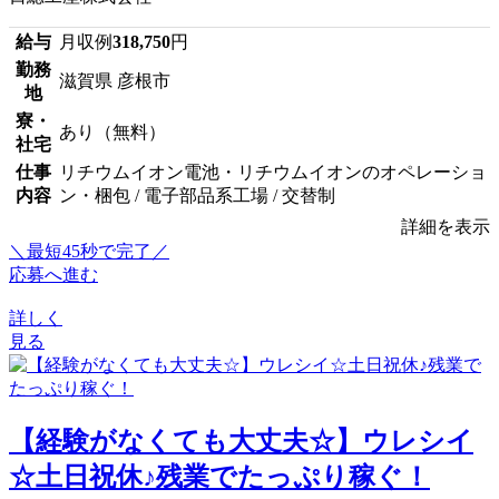
給与
月収例
318,750
円
勤務
滋賀県 彦根市
地
寮・
あり（無料）
社宅
仕事
リチウムイオン電池・リチウムイオンのオペレーショ
内容
ン・梱包 / 電子部品系工場 / 交替制
詳細を表示
＼最短45秒で完了／
応募へ進む
詳しく
見る
【経験がなくても大丈夫☆】ウレシイ
☆土日祝休♪残業でたっぷり稼ぐ！