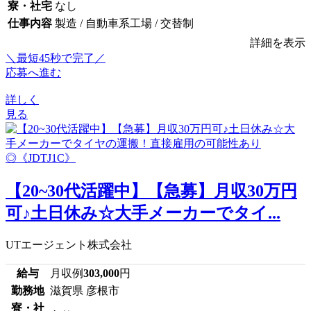
寮・社宅
なし
仕事内容
製造 / 自動車系工場 / 交替制
詳細を表示
＼最短45秒で完了／
応募へ進む
詳しく
見る
【20~30代活躍中】【急募】月収30万円
可♪土日休み☆大手メーカーでタイ...
UTエージェント株式会社
給与
月収例
303,000
円
勤務地
滋賀県 彦根市
寮・社