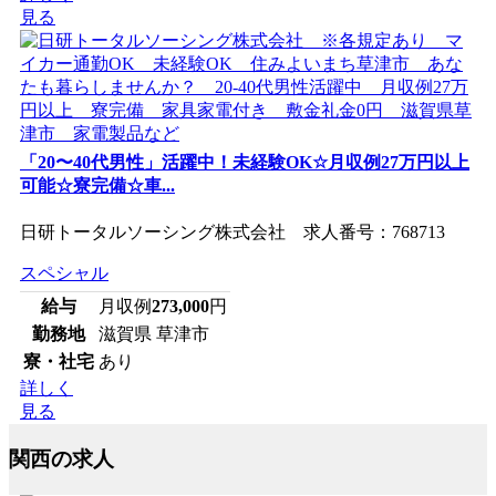
見る
「20〜40代男性」活躍中！未経験OK☆月収例27万円以上
可能☆寮完備☆車...
日研トータルソーシング株式会社 求人番号：768713
スペシャル
給与
月収例
273,000
円
勤務地
滋賀県 草津市
寮・社宅
あり
詳しく
見る
関西の求人