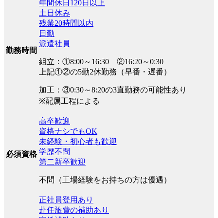
年間休日120日以上
土日休み
残業20時間以内
日勤
派遣社員
勤務時間
組立：①8:00～16:30 ②16:20～0:30
上記①②の5勤2休勤務（早番・遅番）
加工：③0:30～8:20の3直勤務の可能性あり
※配属工程による
高卒歓迎
資格ナシでもOK
未経験・初心者も歓迎
学歴不問
必須資格
第二新卒歓迎
不問（工場経験をお持ちの方は優遇）
正社員登用あり
赴任旅費の補助あり