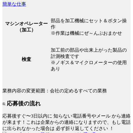
簡単な仕事
部品を加工機械にセット＆ボタン操
マシンオペレーター
作
（加工）
※作業は機械にぜ～んぶおまかせ
加工前の部品や出来上がった製品の
計測検査です
検査
※ノギス＆マイクロメーターの使用
あり
業務内容の変更範囲：会社の定めるすべての業務
応募後の流れ
応募後すぐ〜3日以内に
知らない電話番号やメール
から連絡
が来ます！これは企業からの連絡になりますので、もし電話
に出られなかった場合は
必ず折り返してください
！