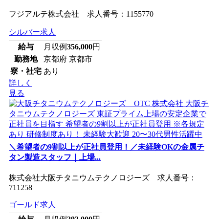
フジアルテ株式会社 求人番号：1155770
シルバー求人
給与
月収例
356,000
円
勤務地
京都府 京都市
寮・社宅
あり
詳しく
見る
＼希望者の9割以上が正社員登用！／未経験OKの金属チ
タン製造スタッフ｜上場...
株式会社大阪チタニウムテクノロジーズ 求人番号：
711258
ゴールド求人