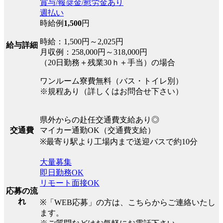
賞与/報奨金/慰労金あり
週払い
時給例
1,500
円
時給：1,500円～2,025円
給与詳細
月収例：258,000円～318,000円
（20日勤務＋残業30ｈ＋手当）の場合
ワンルーム寮費無料（バス・トイレ別）
※規程あり（詳しくはお問合せ下さい）
県外からの赴任交通費支給あり◎
マイカー通勤OK（交通費支給）
交通費
※最寄り駅より工場内まで送迎バスで約10分
大量募集
即日勤務OK
リモート面接OK
応募の流
れ
※「WEB応募」の方は、こちらからご連絡いたし
ます。