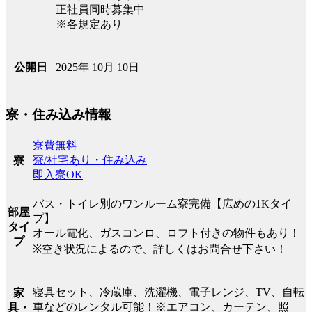
正社員同時募集中
※各規定あり
2025年 10月 10日
公開日
寮・住み込み情報
寮費無料
寮/社宅あり・住み込み
寮
即入寮OK
バス・トイレ別のワンルーム寮完備【広めの1Kタイ
部屋
プ】
タイ
オール電化、ガスコンロ、ロフト付きの物件もあり！
プ
※空き状況によるので、詳しくはお問合せ下さい！
寝具セット、冷蔵庫、洗濯機、電子レンジ、TV、自転
家
車などのレンタル可能！※エアコン、カーテン、照
具・