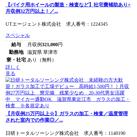
【バイク用ホイールの製造・検査など】社宅費補助あり×
月収例32万円以上！／...
UTエージェント株式会社 求人番号：1224345
スペシャル
給与
月収例
321,000
円
勤務地
滋賀県 草津市
寮・社宅
あり（無料）
詳しく
見る
【月収例25万円以上☆】ガラスの加工・検査／温度管理
された室内での作業◎／...
日研トータルソーシング株式会社 求人番号：1140190