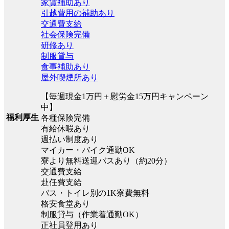
家賃補助あり
引越費用の補助あり
交通費支給
社会保険完備
研修あり
制服貸与
食事補助あり
屋外喫煙所あり
【毎週現金1万円＋慰労金15万円キャンペーン
中】
福利厚生
各種保険完備
有給休暇あり
週払い制度あり
マイカー・バイク通勤OK
寮より無料送迎バスあり（約20分）
交通費支給
赴任費支給
バス・トイレ別の1K寮費無料
格安食堂あり
制服貸与（作業着通勤OK）
正社員登用あり