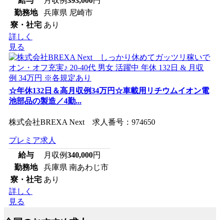
給与
月収例
393,000
円
勤務地
兵庫県 尼崎市
寮・社宅
あり
詳しく
見る
☆年休132日＆高月収例34万円☆車載用リチウムイオン電
池部品の製造／4勤...
株式会社BREXA Next 求人番号：974650
プレミア求人
給与
月収例
340,000
円
勤務地
兵庫県 南あわじ市
寮・社宅
あり
詳しく
見る