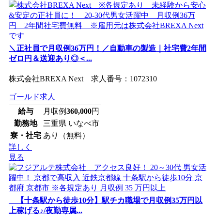
＼正社員で月収例36万円！／自動車の製造｜社宅費2年間
ゼロ円＆送迎あり◎＜...
株式会社BREXA Next 求人番号：1072310
ゴールド求人
給与
月収例
360,000
円
勤務地
三重県 いなべ市
寮・社宅
あり（無料）
詳しく
見る
【十条駅から徒歩10分】駅チカ職場で月収例35万円以
上稼げる♪/夜勤専属...