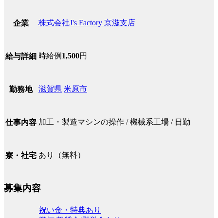
株式会社J's Factory 京滋支店
企業
時給例
1,500
円
給与詳細
滋賀県
米原市
勤務地
加工・製造マシンの操作 / 機械系工場 / 日勤
仕事内容
あり（無料）
寮・社宅
募集内容
祝い金・特典あり