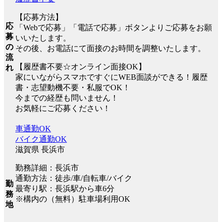
【応募方法】
応
「Webで応募」「電話で応募」ボタンよりご応募をお願
募
いいたします。
の
その後、お電話にて面接のお時間を調整いたします。
流
【履歴書不要☆オンライン面接OK】
れ
家にいながらスマホですぐにWEB面談ができる！履歴
書・志望動機不要・私服でOK！
今までの経歴も問いません！
お気軽にご応募ください！
車通勤OK
バイク通勤OK
滋賀県 長浜市
勤務詳細：長浜市
通勤方法：徒歩/車/自転車/バイク
勤
最寄り駅：長浜駅から車6分
務
※構内の（無料）駐車場利用OK
地