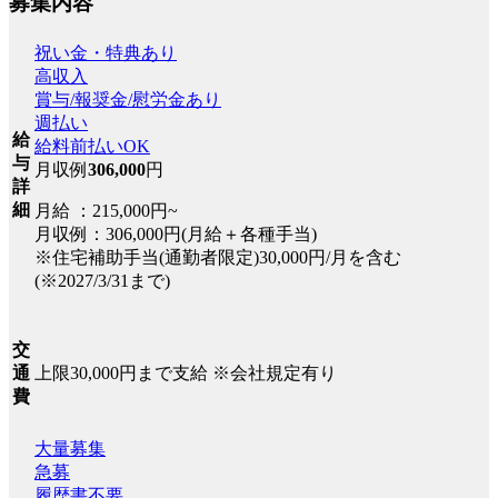
募集内容
祝い金・特典あり
高収入
賞与/報奨金/慰労金あり
週払い
給
給料前払いOK
与
月収例
306,000
円
詳
細
月給 ：215,000円~
月収例：306,000円(月給＋各種手当)
※住宅補助手当(通勤者限定)30,000円/月を含む
(※2027/3/31まで)
交
上限30,000円まで支給 ※会社規定有り
通
費
大量募集
急募
履歴書不要