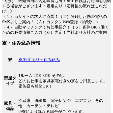
つだけ、最短当日の内定獲得も可！※土日祝はお時間を頂戴
する場合がございます・規定あり《応募後の流れはこれだ
け！》
（１）当サイトの求人に応募！（２）登録した携帯電話の
SMSよりご案内！（３）カンタンWeb登録（約5分！）
（４）自動マッチングでお仕事紹介！（５）条件OK→働く
ための必要情報ご入力（６）内定！当社より入社のご案内
寮・住み込み情報
寮/社宅あり・住み込み
寮
1ルーム 2DK 3DK その他
部屋タ
どのお仕事も家具家電付きの寮をご用意します。
イプ
家族寮も相談OK！
冷蔵庫 洗濯機 電子レンジ エアコン その
家具・
他 カーテン・テレビ
備品
※寮により異なる場合がございます。