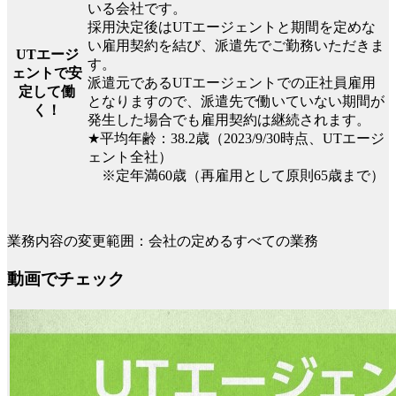
いる会社です。
採用決定後はUTエージェントと期間を定めな
い雇用契約を結び、派遣先でご勤務いただきま
UTエージ
す。
ェントで安
派遣元であるUTエージェントでの正社員雇用
定して働
となりますので、派遣先で働いていない期間が
く！
発生した場合でも雇用契約は継続されます。
★平均年齢：38.2歳（2023/9/30時点、UTエージ
ェント全社）
※定年満60歳（再雇用として原則65歳まで）
業務内容の変更範囲：会社の定めるすべての業務
動画でチェック