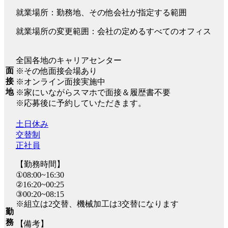
就業場所：勤務地、その他会社が指定する範囲
就業場所の変更範囲：会社の定めるすべてのオフィス
全国各地のキャリアセンター
面
※その他面接会場あり
接
※オンライン面接実施中
地
※家にいながらスマホで面接＆履歴書不要
※応募後に予約していただきます。
土日休み
交替制
正社員
【勤務時間】
①08:00~16:30
②16:20~00:25
③00:20~08:15
※組立は2交替、機械加工は3交替になります
勤
務
【備考】