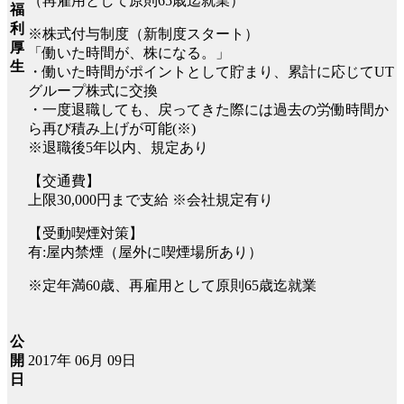
（再雇用として原則65歳迄就業）
福
利
※株式付与制度（新制度スタート）
厚
「働いた時間が、株になる。」
生
・働いた時間がポイントとして貯まり、累計に応じてUT
グループ株式に交換
・一度退職しても、戻ってきた際には過去の労働時間か
ら再び積み上げが可能(※)
※退職後5年以内、規定あり
【交通費】
上限30,000円まで支給 ※会社規定有り
【受動喫煙対策】
有:屋内禁煙（屋外に喫煙場所あり）
※定年満60歳、再雇用として原則65歳迄就業
公
2017年 06月 09日
開
日