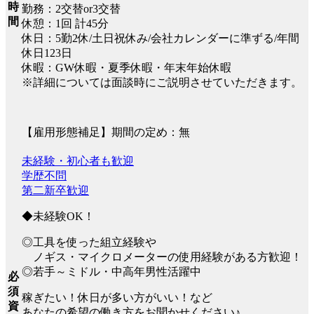
時
勤務：2交替or3交替
間
休憩：1回 計45分
休日：5勤2休/土日祝休み/会社カレンダーに準ずる/年間
休日123日
休暇：GW休暇・夏季休暇・年末年始休暇
※詳細については面談時にご説明させていただきます。
【雇用形態補足】期間の定め：無
未経験・初心者も歓迎
学歴不問
第二新卒歓迎
◆未経験OK！
◎工具を使った組立経験や
ノギス・マイクロメーターの使用経験がある方歓迎！
◎若手～ミドル・中高年男性活躍中
必
須
稼ぎたい！休日が多い方がいい！など
資
あなたの希望の働き方をお聞かせください♪