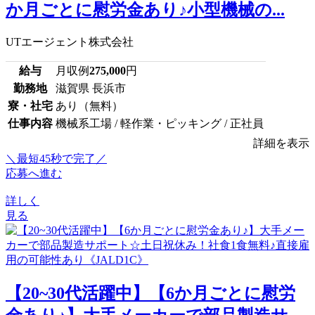
か月ごとに慰労金あり♪小型機械の...
UTエージェント株式会社
給与
月収例
275,000
円
勤務地
滋賀県 長浜市
寮・社宅
あり（無料）
仕事内容
機械系工場 / 軽作業・ピッキング / 正社員
詳細を表示
＼最短45秒で完了／
応募へ進む
詳しく
見る
【20~30代活躍中】【6か月ごとに慰労