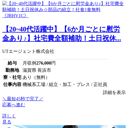
【20~40代活躍中】【6か月ごとに慰労
金あり♪】社宅費全額補助！土日祝休...
UTエージェント株式会社
給与
月収例
276,000
円
勤務地
滋賀県 長浜市
寮・社宅
あり（無料）
仕事内容
機械系工場 / 組立・加工・プレス / 正社員
詳細を表示
＼最短45秒で完了／
応募へ進む
詳しく
見る