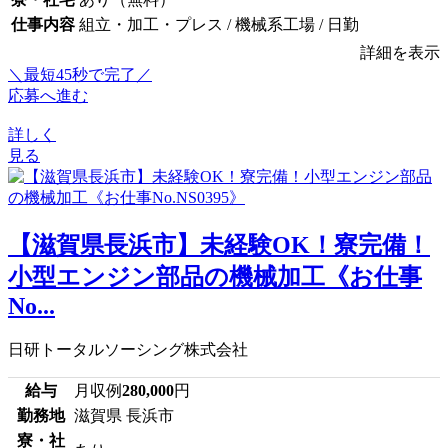
仕事内容
組立・加工・プレス / 機械系工場 / 日勤
詳細を表示
＼最短45秒で完了／
応募へ進む
詳しく
見る
【滋賀県長浜市】未経験OK！寮完備！
小型エンジン部品の機械加工《お仕事
No...
日研トータルソーシング株式会社
給与
月収例
280,000
円
勤務地
滋賀県 長浜市
寮・社