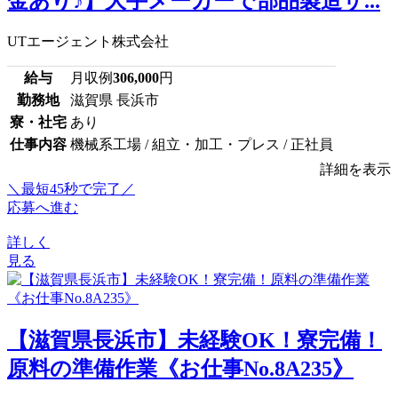
金あり♪】大手メーカーで部品製造サ...
UTエージェント株式会社
給与
月収例
306,000
円
勤務地
滋賀県 長浜市
寮・社宅
あり
仕事内容
機械系工場 / 組立・加工・プレス / 正社員
詳細を表示
＼最短45秒で完了／
応募へ進む
詳しく
見る
【滋賀県長浜市】未経験OK！寮完備！
原料の準備作業《お仕事No.8A235》