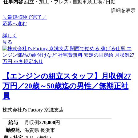
仕事内容
組立・加工・プレス / 自動車系工場 / 日勤
詳細を表示
＼最短45秒で完了／
応募へ進む
詳しく
見る
【エンジンの組立スタッフ】月収例27
万円／20歳～50歳迄の男性／無期正社
員
株式会社J's Factory 京滋支店
給与
月収例
270,000
円
勤務地
滋賀県 長浜市
寮・社宅
あり（無料）