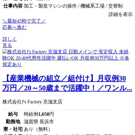
仕事内容
加工・製造マシンの操作 / 機械系工場 / 交替制
詳細を表示
＼最短45秒で完了／
応募へ進む
詳しく
見る
【産業機械の組立／組付け】月収例30
万円／20～50歳まで活躍中！／ワンル...
株式会社J's Factory 京滋支店
給与
時給例
1,650
円
勤務地
滋賀県 長浜市
寮・社宅
あり（無料）