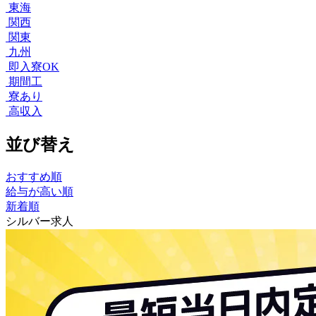
東海
関西
関東
九州
即入寮OK
期間工
寮あり
高収入
並び替え
おすすめ順
給与が高い順
新着順
シルバー求人