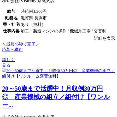
株式会社J's Factory 京滋支店
給与
時給例
1,500
円
勤務地
滋賀県 長浜市
寮・社宅
あり（無料）
仕事内容
加工・製造マシンの操作 / 機械系工場 / 交替制
詳細を表示
＼最短45秒で完了／
応募へ進む
詳しく
見る
20～50歳まで活躍中！月収例30万円
◎ 産業機械の組立／組付け【ワンル
ー...