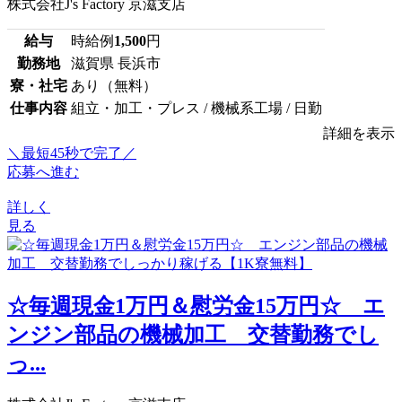
株式会社J's Factory 京滋支店
給与
時給例
1,500
円
勤務地
滋賀県 長浜市
寮・社宅
あり（無料）
仕事内容
組立・加工・プレス / 機械系工場 / 日勤
詳細を表示
＼最短45秒で完了／
応募へ進む
詳しく
見る
☆毎週現金1万円＆慰労金15万円☆ エ
ンジン部品の機械加工 交替勤務でし
っ...