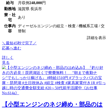
給与
月収例
248,000
円
勤務地
滋賀県 長浜市
寮・社
あり
宅
仕事内
ディーゼルエンジンの組立・検査 / 機械系工場 / 交
容
替制
詳細を表示
＼最短45秒で完了／
応募へ進む
詳しく
見る
【小型エンジンのネジ締め・部品のは