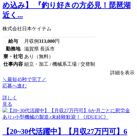
め込み】 『釣り好きの方必見！琵琶湖
近く...
株式会社日本ケイテム
給与
月収例
313,000
円
勤務地
滋賀県 長浜市
寮・社宅
あり（無料）
仕事内容
組立・加工 / 機械系工場 / 交替制
詳細を表示
＼最短45秒で完了／
応募へ進む
詳しく
見る
【20~30代活躍中】【月収27万円可】6