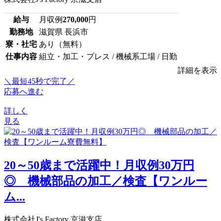
給与
月収例
270,000
円
勤務地
滋賀県 長浜市
寮・社宅
あり（無料）
仕事内容
組立・加工・プレス / 機械系工場 / 日勤
詳細を表示
＼最短45秒で完了／
応募へ進む
詳しく
見る
20～50歳まで活躍中！月収例30万円
◎ 機械部品の加工／検査【ワンルー
ム...
株式会社J's Factory 京滋支店