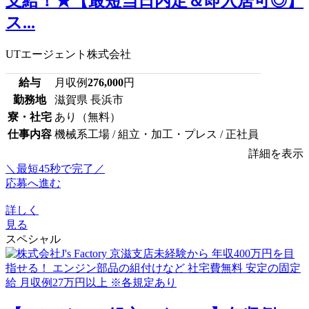
支給！★【最短当日内定＆即入居可◎】
ス...
UTエージェント株式会社
給与
月収例
276,000
円
勤務地
滋賀県 長浜市
寮・社宅
あり（無料）
仕事内容
機械系工場 / 組立・加工・プレス / 正社員
詳細を表示
＼最短45秒で完了／
応募へ進む
詳しく
見る
スペシャル