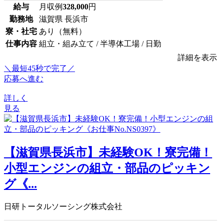
給与
月収例
328,000
円
勤務地
滋賀県 長浜市
寮・社宅
あり（無料）
仕事内容
組立・組み立て / 半導体工場 / 日勤
詳細を表示
＼最短45秒で完了／
応募へ進む
詳しく
見る
【滋賀県長浜市】未経験OK！寮完備！
小型エンジンの組立・部品のピッキン
グ《...
日研トータルソーシング株式会社