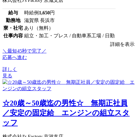
株式会社J's Factory 京滋支店
給与
時給例
1,650
円
勤務地
滋賀県 長浜市
寮・社宅
あり（無料）
仕事内容
組立・加工・プレス / 自動車系工場 / 日勤
詳細を表示
＼最短45秒で完了／
応募へ進む
詳しく
見る
☆20歳～50歳迄の男性☆ 無期正社員
／安定の固定給 エンジンの組立スタ
ッフ
株式会社J's Factory 京滋支店