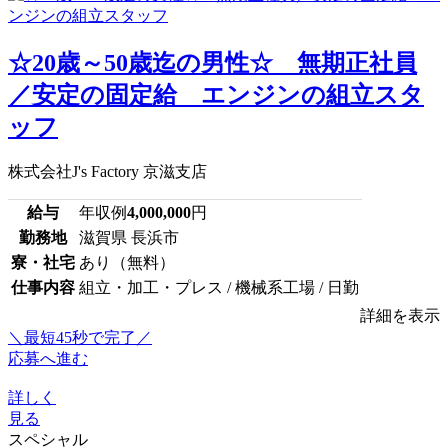
☆20歳～50歳迄の男性☆ 無期正社員
／安定の固定給 エンジンの組立スタ
ッフ
株式会社J's Factory 京滋支店
給与
年収例
4,000,000
円
勤務地
滋賀県 長浜市
寮・社宅
あり（無料）
仕事内容
組立・加工・プレス / 機械系工場 / 日勤
詳細を表示
＼最短45秒で完了／
応募へ進む
詳しく
見る
スペシャル