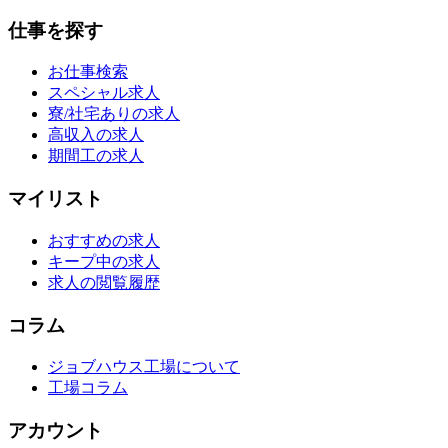
仕事を探す
お仕事検索
スペシャル求人
寮/社宅ありの求人
高収入の求人
期間工の求人
マイリスト
おすすめの求人
キープ中の求人
求人の閲覧履歴
コラム
ジョブハウス工場について
工場コラム
アカウント