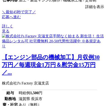
仕事内容
加工・製造マシンの操作 / 機械系工場 / 交替制
詳細を表示
＼最短45秒で完了／
応募へ進む
詳しく
見る
【エンジン部品の機械加工】月収例30
万円／毎週現金1万円＆慰労金15万円
／...
株式会社J's Factory 京滋支店
給与
時給例
1,500
円
勤務地
滋賀県 長浜市
寮・社宅
あり（無料）