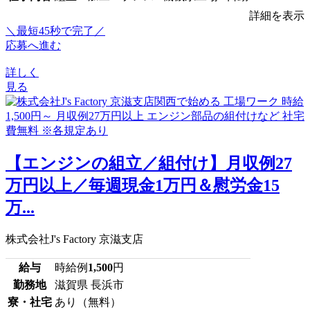
詳細を表示
＼最短45秒で完了／
応募へ進む
詳しく
見る
【エンジンの組立／組付け】月収例27
万円以上／毎週現金1万円＆慰労金15
万...
株式会社J's Factory 京滋支店
給与
時給例
1,500
円
勤務地
滋賀県 長浜市
寮・社宅
あり（無料）