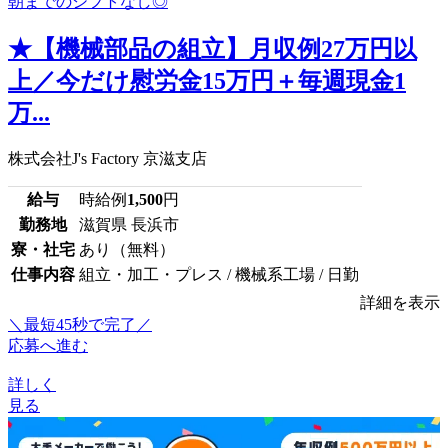
★【機械部品の組立】月収例27万円以
上／今だけ慰労金15万円＋毎週現金1
万...
株式会社J's Factory 京滋支店
給与
時給例
1,500
円
勤務地
滋賀県 長浜市
寮・社宅
あり（無料）
仕事内容
組立・加工・プレス / 機械系工場 / 日勤
詳細を表示
＼最短45秒で完了／
応募へ進む
詳しく
見る