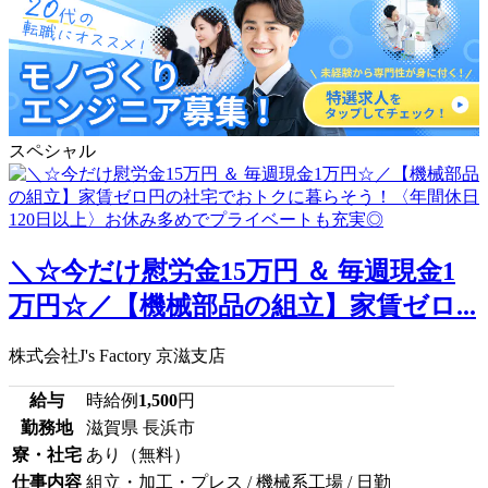
スペシャル
＼☆今だけ慰労金15万円 ＆ 毎週現金1
万円☆／【機械部品の組立】家賃ゼロ...
株式会社J's Factory 京滋支店
給与
時給例
1,500
円
勤務地
滋賀県 長浜市
寮・社宅
あり（無料）
仕事内容
組立・加工・プレス / 機械系工場 / 日勤