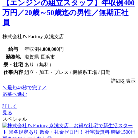
【エンジンの組立スタッフ】年収例400
万円／20歳～50歳迄の男性／無期正社
員
株式会社J's Factory 京滋支店
給与
年収例
4,000,000
円
勤務地
滋賀県 長浜市
寮・社宅
あり（無料）
仕事内容
組立・加工・プレス / 機械系工場 / 日勤
詳細を表示
＼最短45秒で完了／
応募へ進む
詳しく
見る
スペシャル