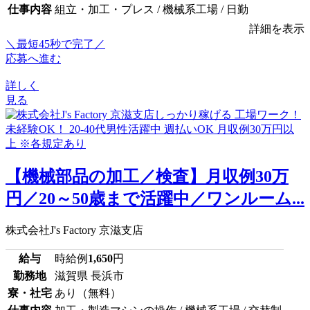
仕事内容
組立・加工・プレス / 機械系工場 / 日勤
詳細を表示
＼最短45秒で完了／
応募へ進む
詳しく
見る
【機械部品の加工／検査】月収例30万
円／20～50歳まで活躍中／ワンルーム...
株式会社J's Factory 京滋支店
給与
時給例
1,650
円
勤務地
滋賀県 長浜市
寮・社宅
あり（無料）