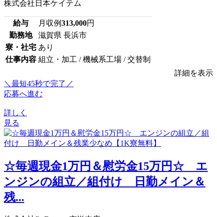
株式会社日本ケイテム
給与
月収例
313,000
円
勤務地
滋賀県 長浜市
寮・社宅
あり
仕事内容
組立・加工 / 機械系工場 / 交替制
詳細を表示
＼最短45秒で完了／
応募へ進む
詳しく
見る
☆毎週現金1万円＆慰労金15万円☆ エ
ンジンの組立／組付け 日勤メイン＆
残...