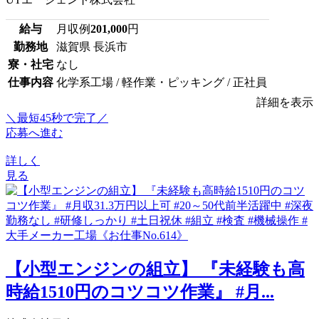
給与
月収例
201,000
円
勤務地
滋賀県 長浜市
寮・社宅
なし
仕事内容
化学系工場 / 軽作業・ピッキング / 正社員
詳細を表示
＼最短45秒で完了／
応募へ進む
詳しく
見る
【小型エンジンの組立】 『未経験も高
時給1510円のコツコツ作業』 #月...