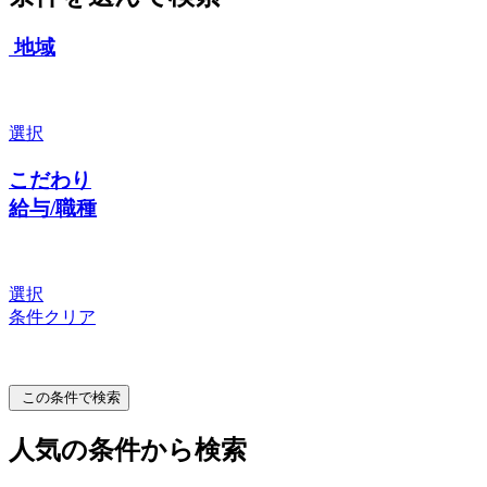
地域
選択
こだわり
給与/職種
選択
条件クリア
この条件で検索
人気の条件から検索