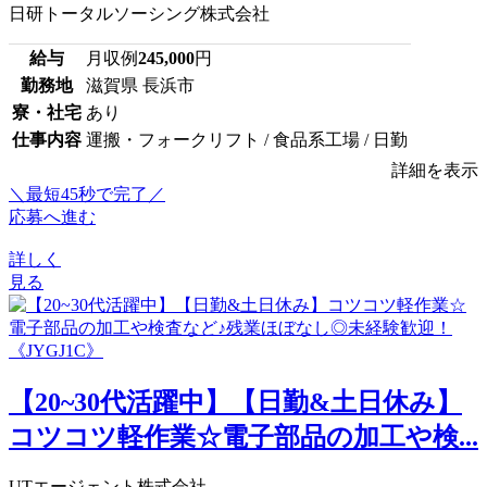
日研トータルソーシング株式会社
給与
月収例
245,000
円
勤務地
滋賀県 長浜市
寮・社宅
あり
仕事内容
運搬・フォークリフト / 食品系工場 / 日勤
詳細を表示
＼最短45秒で完了／
応募へ進む
詳しく
見る
【20~30代活躍中】【日勤&土日休み】
コツコツ軽作業☆電子部品の加工や検...
UTエージェント株式会社