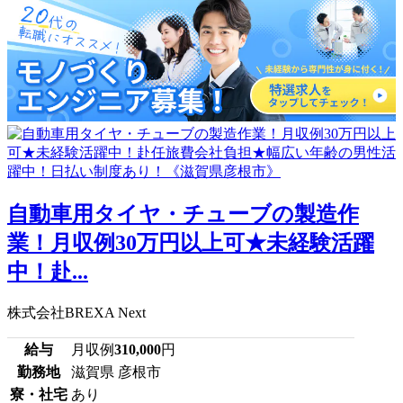
自動車用タイヤ・チューブの製造作
業！月収例30万円以上可★未経験活躍
中！赴...
株式会社BREXA Next
給与
月収例
310,000
円
勤務地
滋賀県 彦根市
寮・社宅
あり