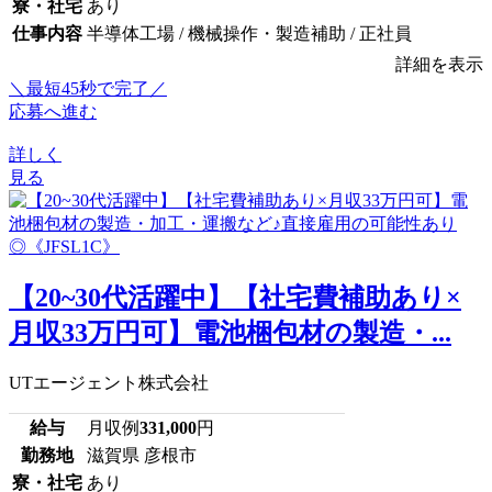
寮・社宅
あり
仕事内容
半導体工場 / 機械操作・製造補助 / 正社員
詳細を表示
＼最短45秒で完了／
応募へ進む
詳しく
見る
【20~30代活躍中】【社宅費補助あり×
月収33万円可】電池梱包材の製造・...
UTエージェント株式会社
給与
月収例
331,000
円
勤務地
滋賀県 彦根市
寮・社宅
あり