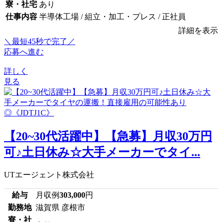
寮・社宅
あり
仕事内容
半導体工場 / 組立・加工・プレス / 正社員
詳細を表示
＼最短45秒で完了／
応募へ進む
詳しく
見る
【20~30代活躍中】【急募】月収30万円
可♪土日休み☆大手メーカーでタイ...
UTエージェント株式会社
給与
月収例
303,000
円
勤務地
滋賀県 彦根市
寮・社