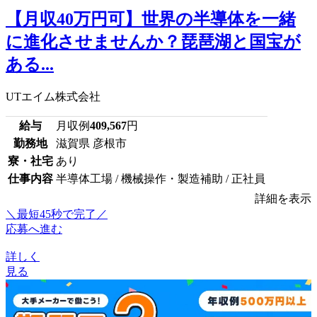
【月収40万円可】世界の半導体を一緒
に進化させませんか？琵琶湖と国宝が
ある...
UTエイム株式会社
給与
月収例
409,567
円
勤務地
滋賀県 彦根市
寮・社宅
あり
仕事内容
半導体工場 / 機械操作・製造補助 / 正社員
詳細を表示
＼最短45秒で完了／
応募へ進む
詳しく
見る