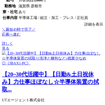
給与
月収例
225,000
円
勤務地
滋賀県 彦根市
寮・社宅
あり
仕事内容
半導体工場 / 組立・加工・プレス / 正社員
詳細を表示
＼最短45秒で完了／
応募へ進む
詳しく
見る
【20~30代活躍中】【日勤&土日祝休
み】力仕事ほぼなし☆半導体装置の拭
取...
UTエージェント株式会社