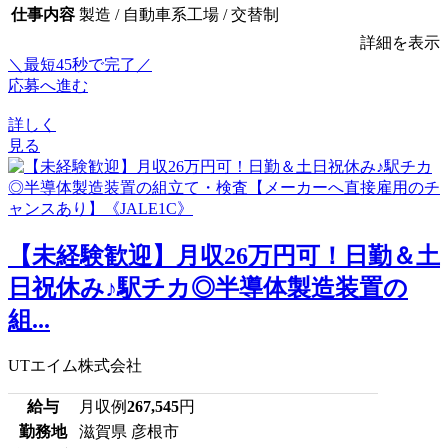
仕事内容
製造 / 自動車系工場 / 交替制
詳細を表示
＼最短45秒で完了／
応募へ進む
詳しく
見る
【未経験歓迎】月収26万円可！日勤＆土
日祝休み♪駅チカ◎半導体製造装置の
組...
UTエイム株式会社
給与
月収例
267,545
円
勤務地
滋賀県 彦根市