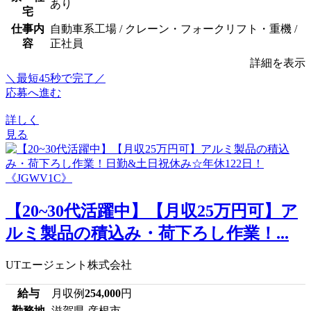
あり
宅
仕事内
自動車系工場 / クレーン・フォークリフト・重機 /
容
正社員
詳細を表示
＼最短45秒で完了／
応募へ進む
詳しく
見る
【20~30代活躍中】【月収25万円可】ア
ルミ製品の積込み・荷下ろし作業！...
UTエージェント株式会社
給与
月収例
254,000
円
勤務地
滋賀県 彦根市