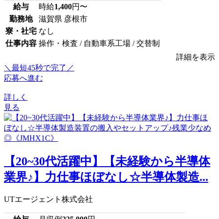
給与
時給
1,400
円〜
勤務地
滋賀県 彦根市
寮・社宅
なし
仕事内容
操作・検査 / 自動車系工場 / 交替制
詳細を表示
＼最短45秒で完了／
応募へ進む
詳しく
見る
【20~30代活躍中】【未経験から半導体
業界♪】力仕事ほぼなし☆半導体製造...
UTエージェント株式会社