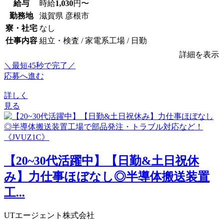
給与
時給
1,030
円〜
勤務地
滋賀県 彦根市
寮・社宅
なし
仕事内容
組立・検査 / 家電系工場 / 日勤
詳細を表示
＼最短45秒で完了／
応募へ進む
詳しく
見る
【20~30代活躍中】【日勤&土日祝休
み】力仕事ほぼなし◎半導体搬送装置
工...
UTエージェント株式会社