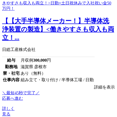
【【大手半導体メーカー！】半導体洗
浄装置の製造】<働きやすさも収入も両
立！...
日総工産株式会社
給与
月収例
300,000
円
勤務地
滋賀県 彦根市
寮・社宅
あり（無料）
仕事内容
組み立て・取り付け / 半導体工場 / 日勤
詳細を表示
＼最短45秒で完了／
応募へ進む
詳しく
見る