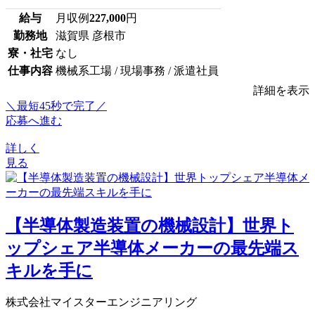
給与
月収例
227,000
円
勤務地
滋賀県 彦根市
寮・社宅
なし
仕事内容
機械系工場 / 現場事務 / 派遣社員
詳細を表示
＼最短45秒で完了／
応募へ進む
詳しく
見る
【半導体製造装置の機械設計】世界ト
ップシェア半導体メーカーの最先端ス
キルを手に
株式会社マイスターエンジニアリング