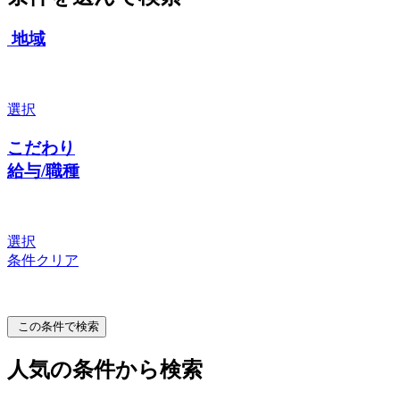
地域
選択
こだわり
給与/職種
選択
条件クリア
この条件で検索
人気の条件から検索