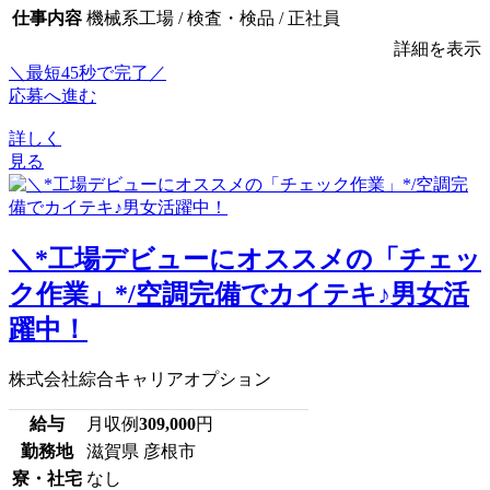
仕事内容
機械系工場 / 検査・検品 / 正社員
詳細を表示
＼最短45秒で完了／
応募へ進む
詳しく
見る
＼*工場デビューにオススメの「チェッ
ク作業」*/空調完備でカイテキ♪男女活
躍中！
株式会社綜合キャリアオプション
給与
月収例
309,000
円
勤務地
滋賀県 彦根市
寮・社宅
なし