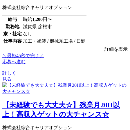
株式会社綜合キャリアオプション
給与
時給
1,200
円〜
勤務地
滋賀県 彦根市
寮・社宅
なし
仕事内容
加工・塗装 / 機械系工場 / 日勤
詳細を表示
＼最短45秒で完了／
応募へ進む
詳しく
見る
【未経験でも大丈夫☆】残業月20H以
上！高収入ゲットの大チャンス☆
株式会社綜合キャリアオプション