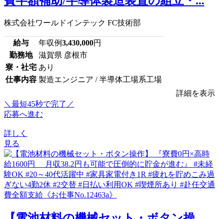
費半額補助/半導体製造装置の組立・...
株式会社ワールドインテック FC技術部
給与
年収例
3,430,000
円
勤務地
滋賀県 彦根市
寮・社宅
あり
仕事内容
製造エンジニア / 半導体工場系工場
詳細を表示
＼最短45秒で完了／
応募へ進む
詳しく
見る
【電池材料の機械セット・ボタン操