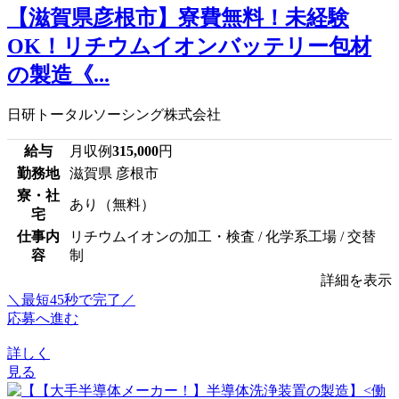
【滋賀県彦根市】寮費無料！未経験
OK！リチウムイオンバッテリー包材
の製造《...
日研トータルソーシング株式会社
給与
月収例
315,000
円
勤務地
滋賀県 彦根市
寮・社
あり（無料）
宅
仕事内
リチウムイオンの加工・検査 / 化学系工場 / 交替
容
制
詳細を表示
＼最短45秒で完了／
応募へ進む
詳しく
見る