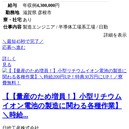
給与
年収例
4,300,000
円
勤務地
滋賀県 彦根市
寮・社宅
あり
仕事内容
製造エンジニア / 半導体工場系工場 / 日勤
詳細を表示
＼最短45秒で完了／
応募へ進む
詳しく
見る
【【量産のため増員！】小型リチウム
イオン電池の製造に関わる各種作業】
＼時給...
日総工産株式会社