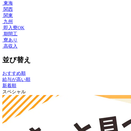
東海
関西
関東
九州
即入寮OK
期間工
寮あり
高収入
並び替え
おすすめ順
給与が高い順
新着順
スペシャル