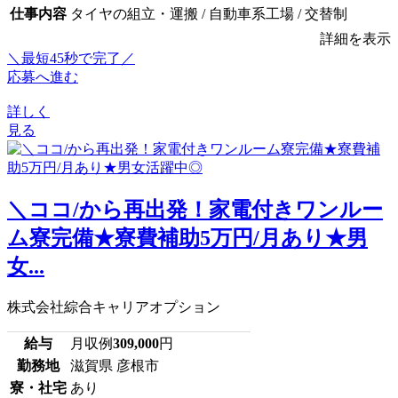
仕事内容
タイヤの組立・運搬 / 自動車系工場 / 交替制
詳細を表示
＼最短45秒で完了／
応募へ進む
詳しく
見る
＼ココ/から再出発！家電付きワンルー
ム寮完備★寮費補助5万円/月あり★男
女...
株式会社綜合キャリアオプション
給与
月収例
309,000
円
勤務地
滋賀県 彦根市
寮・社宅
あり