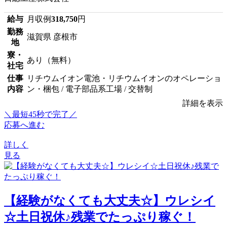
給与
月収例
318,750
円
勤務
滋賀県 彦根市
地
寮・
あり（無料）
社宅
仕事
リチウムイオン電池・リチウムイオンのオペレーショ
内容
ン・梱包 / 電子部品系工場 / 交替制
詳細を表示
＼最短45秒で完了／
応募へ進む
詳しく
見る
【経験がなくても大丈夫☆】ウレシイ
☆土日祝休♪残業でたっぷり稼ぐ！