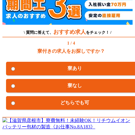
おすすめ求人
\ 質問に答えて、
をチェック！ /
1 / 4
寮付きの求人をお探しですか？
寮あり
寮なし
どちらでも可