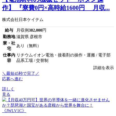
作】 『寮費0円×高時給1600円 月収...
株式会社日本ケイテム
給与
月収例
382,000
円
勤務地
滋賀県 彦根市
寮・社
あり（無料）
宅
仕事内
リチウムイオン電池・接着剤の操作・運搬 / 電子部
容
品系工場 / 交替制
詳細を表示
＼最短45秒で完了／
応募へ進む
詳しく
見る