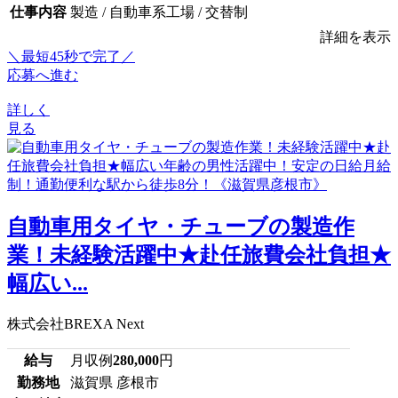
仕事内容
製造 / 自動車系工場 / 交替制
詳細を表示
＼最短45秒で完了／
応募へ進む
詳しく
見る
自動車用タイヤ・チューブの製造作
業！未経験活躍中★赴任旅費会社負担★
幅広い...
株式会社BREXA Next
給与
月収例
280,000
円
勤務地
滋賀県 彦根市