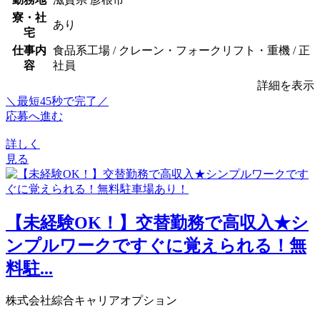
寮・社
あり
宅
仕事内
食品系工場 / クレーン・フォークリフト・重機 / 正
容
社員
詳細を表示
＼最短45秒で完了／
応募へ進む
詳しく
見る
【未経験OK！】交替勤務で高収入★シ
ンプルワークですぐに覚えられる！無
料駐...
株式会社綜合キャリアオプション