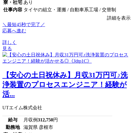
寮・社宅
あり
仕事内容
タイヤの組立・運搬 / 自動車系工場 / 交替制
詳細を表示
＼最短45秒で完了／
応募へ進む
詳しく
見る
【安心の土日祝休み】月収31万円可♪洗
浄装置のプロセスエンジニア！経験が
活...
UTエイム株式会社
給与
月収例
312,750
円
勤務地
滋賀県 彦根市