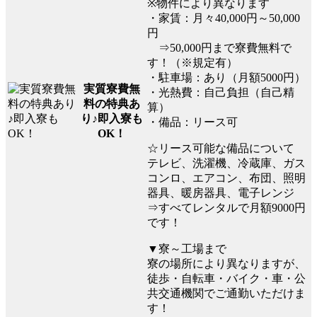
※物件により異なります
・家賃：月々40,000円～50,000
円
⇒50,000円まで寮費無料で
す！（※規定有）
・駐車場：あり（月額5000円）
実質寮費無
・光熱費：自己負担（自己精
料の特典あ
算）
り♪即入寮も
・備品：リース可
OK！
☆リース可能な備品について
テレビ、洗濯機、冷蔵庫、ガス
コンロ、エアコン、布団、照明
器具、暖房器具、電子レンジ
⇒すべてレンタルで月額9000円
です！
▼寮～工場まで
寮の場所により異なりますが、
徒歩・自転車・バイク・車・公
共交通機関でご通勤いただけま
す！