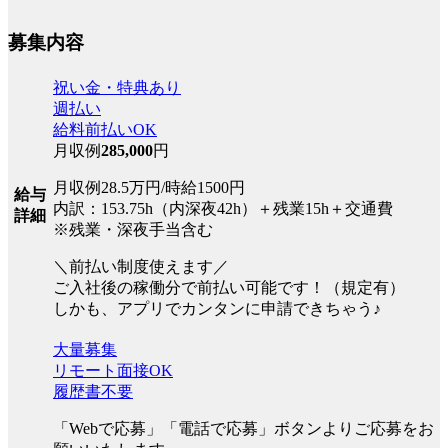
募集内容
祝い金・特典あり
週払い
給料前払いOK
月収例
285,000
円
月収例28.5万円/時給1500円
給与
内訳：153.75h（内深夜42h）＋残業15h＋交通費
詳細
※残業・深夜手当含む
＼前払い制度使えます／
ご入社後の稼働分で前払い可能です！（規定有）
しかも、アプリでカンタンに申請できちゃう♪
大量募集
リモート面接OK
履歴書不要
「Webで応募」「電話で応募」ボタンよりご応募をお