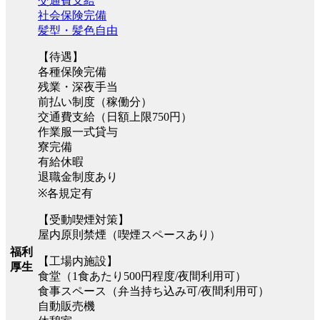
交通費支給
社会保険完備
髪型・髪色自由
【待遇】
各種保険完備
残業・深夜手当
前払い制度（稼働分）
交通費支給（日額上限750円）
作業服一式貸与
寮完備
有給休暇
退職金制度あり
※各規定有
【受動喫煙対策】
屋内原則禁煙（喫煙スペースあり）
福利
【工場内施設】
厚生
食堂（1食あたり500円程度/夜間利用可）
食事スペース（弁当持ち込み可/夜間利用可）
自動販売機