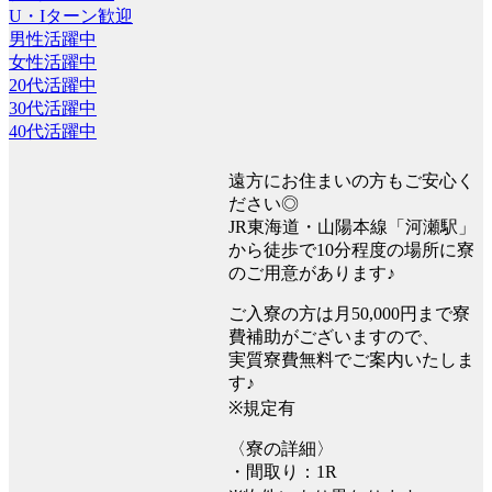
U・Iターン歓迎
男性活躍中
女性活躍中
20代活躍中
30代活躍中
40代活躍中
遠方にお住まいの方もご安心く
ださい◎
JR東海道・山陽本線「河瀬駅」
から徒歩で10分程度の場所に寮
のご用意があります♪
ご入寮の方は月50,000円まで寮
費補助がございますので、
実質寮費無料でご案内いたしま
す♪
※規定有
〈寮の詳細〉
・間取り：1R