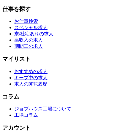
仕事を探す
お仕事検索
スペシャル求人
寮/社宅ありの求人
高収入の求人
期間工の求人
マイリスト
おすすめの求人
キープ中の求人
求人の閲覧履歴
コラム
ジョブハウス工場について
工場コラム
アカウント