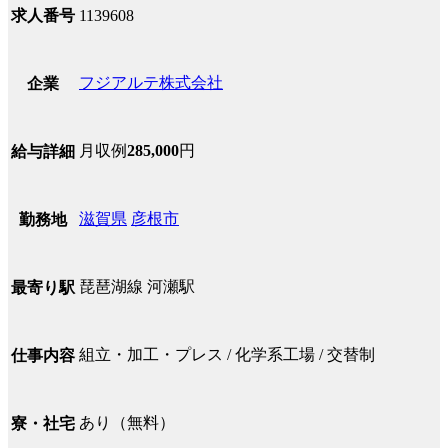
求人番号
1139608
フジアルテ株式会社
企業
月収例
285,000
円
給与詳細
滋賀県
彦根市
勤務地
琵琶湖線 河瀬駅
最寄り駅
組立・加工・プレス / 化学系工場 / 交替制
仕事内容
あり（無料）
寮・社宅