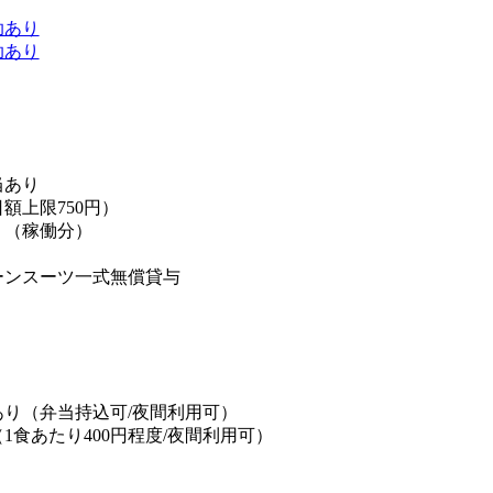
助あり
助あり
当あり
額上限750円）
り（稼働分）
ーンスーツ一式無償貸与
り
】
り（弁当持込可/夜間利用可）
1食あたり400円程度/夜間利用可）