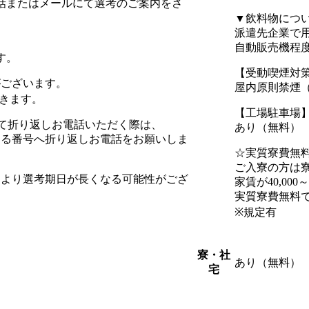
話またはメールにて選考のご案内をさ
▼飲料物につ
派遣先企業で
自動販売機程
す。
【受動喫煙対
がございます。
屋内原則禁煙
きます。
【工場駐車場
を受けて折り返しお電話いただく際は、
あり（無料）
まる番号へ折り返しお電話をお願いしま
☆実質寮費無
ご入寮の方は寮
常より選考期日が長くなる可能性がござ
家賃が40,000
実質寮費無料で
※規定有
寮・社
あり（無料）
宅