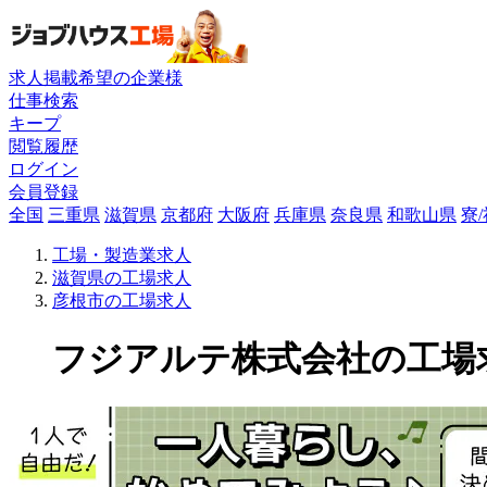
求人掲載希望の企業様
仕事検索
キープ
閲覧履歴
ログイン
会員登録
全国
三重県
滋賀県
京都府
大阪府
兵庫県
奈良県
和歌山県
寮
工場・製造業求人
滋賀県の工場求人
彦根市の工場求人
フジアルテ株式会社の工場求人(