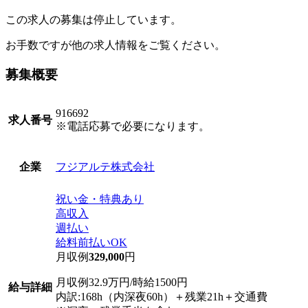
この求人の募集は停止しています。
お手数ですが他の求人情報をご覧ください。
募集概要
916692
求人番号
※電話応募で必要になります。
フジアルテ株式会社
企業
祝い金・特典あり
高収入
週払い
給料前払いOK
月収例
329,000
円
月収例32.9万円/時給1500円
給与詳細
内訳:168h（内深夜60h）＋残業21h＋交通費