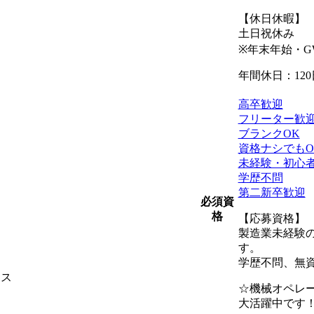
【休日休暇】
土日祝休み
※年末年始・
年間休日：120
高卒歓迎
フリーター歓
ブランクOK
資格ナシでもO
未経験・初心
学歴不問
第二新卒歓迎
必須資
格
【応募資格】
製造業未経験
す。
学歴不問、無
ィス
☆機械オペレ
大活躍中です