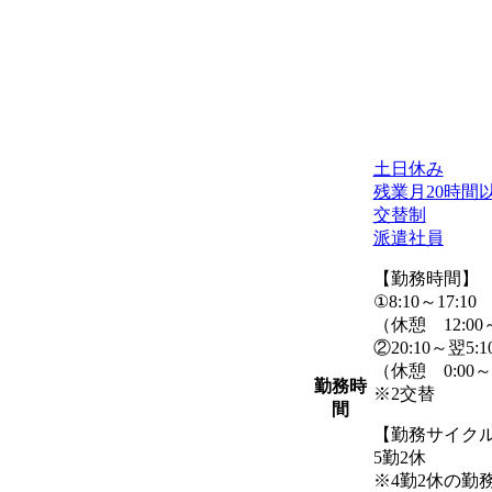
土日休み
残業月20時間
交替制
派遣社員
【勤務時間】
①8:10～17:10
（休憩 12:00～
②20:10～翌5:1
（休憩 0:00～
勤務時
※2交替
間
【勤務サイク
5勤2休
※4勤2休の勤