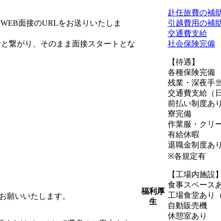
赴任旅費の補
WEB面接のURLをお送りいたしま
引越費用の補
交通費支給
者と繋がり、そのまま面接スタートとな
社会保険完備
【待遇】
各種保険完備
残業・深夜手
交通費支給（日
前払い制度あ
寮完備
作業服・クリ
有給休暇
退職金制度あ
※各規定有
【工場内施設
食事スペースあ
福利厚
工場食堂あり（
をお願いいたします。
生
自動販売機
休憩室あり