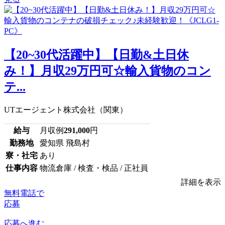
【20~30代活躍中】【日勤&土日休
み！】月収29万円可☆輸入貨物のコン
テ...
UTエージェント株式会社（関東）
給与
月収例
291,000
円
勤務地
愛知県 飛島村
寮・社宅
あり
仕事内容
物流倉庫 / 検査・検品 / 正社員
詳細を表示
無料電話で
応募
応募へ進む