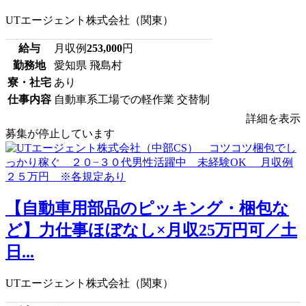
UTエージェント株式会社（関東）
給与
月収例
253,000
円
勤務地
愛知県 飛島村
寮・社宅
あり
仕事内容
自動車系工場での軽作業 交替制
詳細を表示
募集が停止しています
【自動車用部品のピッキング・梱包な
ど】力仕事ほぼなし×月収25万円可／土
日...
UTエージェント株式会社（関東）