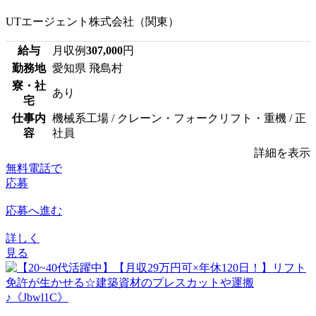
UTエージェント株式会社（関東）
給与
月収例
307,000
円
勤務地
愛知県 飛島村
寮・社
あり
宅
仕事内
機械系工場 / クレーン・フォークリフト・重機 / 正
容
社員
詳細を表示
無料電話で
応募
応募へ進む
詳しく
見る