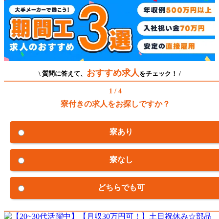
おすすめ求人
\ 質問に答えて、
をチェック！ /
1 / 4
寮付きの求人をお探しですか？
寮あり
寮なし
どちらでも可