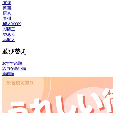
東海
関西
関東
九州
即入寮OK
期間工
寮あり
高収入
並び替え
おすすめ順
給与が高い順
新着順