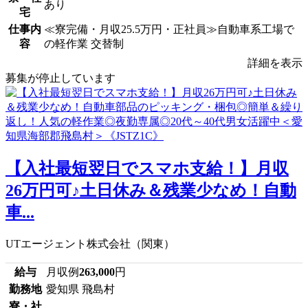
あり
宅
仕事内
≪寮完備・月収25.5万円・正社員≫自動車系工場で
容
の軽作業 交替制
詳細を表示
募集が停止しています
【入社最短翌日でスマホ支給！】月収
26万円可♪土日休み＆残業少なめ！自動
車...
UTエージェント株式会社（関東）
給与
月収例
263,000
円
勤務地
愛知県 飛島村
寮・社