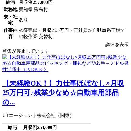
給与
月収例
257,000
円
勤務地
愛知県 飛島村
寮・社
あり
宅
仕事内
≪寮完備・月収25.5万円・正社員≫自動車系工場で
容
の軽作業 交替制
詳細を表示
募集が停止しています
【未経験OK！】力仕事ほぼなし×月収
25万円可♪残業少なめ☆自動車用部品
の...
UTエージェント株式会社（関東）
給与
月収例
253,000
円