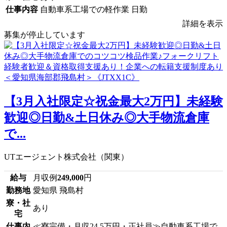
仕事内容
自動車系工場での軽作業 日勤
詳細を表示
募集が停止しています
【3月入社限定☆祝金最大2万円】未経験
歓迎◎日勤&土日休み◎大手物流倉庫
で...
UTエージェント株式会社（関東）
給与
月収例
249,000
円
勤務地
愛知県 飛島村
寮・社
あり
宅
仕事内
≪寮完備・月収24.5万円・正社員≫自動車系工場で