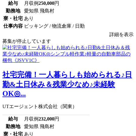
給与
月収例
250,000
円
勤務地
愛知県 飛島村
寮・社宅
あり
仕事内容
ピッキング / 物流倉庫 / 日勤
詳細を表示
募集が停止しています
社宅完備！一人暮らしも始められる♪日
勤&土日休み＆残業少なめ♪未経験
OK◎...
UTエージェント株式会社（関東）
給与
月収例
232,000
円
勤務地
愛知県 飛島村
寮・社宅
あり