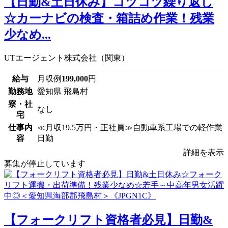
【日勤&土日休み】コツコツ繰り返し
☆カーナビの検査・箱詰め作業！残業
少なめ...
UTエージェント株式会社（関東）
給与
月収例
199,000
円
勤務地
愛知県 飛島村
寮・社
なし
宅
仕事内
≪月収19.5万円・正社員≫自動車系工場での軽作業
容
日勤
詳細を表示
募集が停止しています
【フォークリフト資格者必見】日勤&