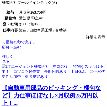
株式会社ワールドインテック(A)
給与
月収例
263,750
円
勤務地
愛知県 飛島村
寮・社宅
あり（無料）
仕事内容
製造 / 自動車系工場 / 交替制
詳細を表示
＼最短45秒で完了／
応募へ進む
詳しく
見る
【自動車用部品のピッキング・梱包な
ど】力仕事ほぼなし×月収例25万円以
上！...