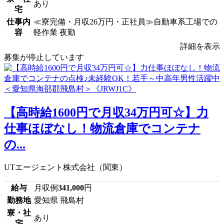
あり
宅
仕事内
≪寮完備・月収26万円・正社員≫自動車系工場での
容
軽作業 夜勤
詳細を表示
募集が停止しています
【高時給1600円で月収34万円可☆】力
仕事ほぼなし！物流倉庫でコンテナ
の...
UTエージェント株式会社（関東）
給与
月収例
341,000
円
勤務地
愛知県 飛島村
寮・社
あり
宅