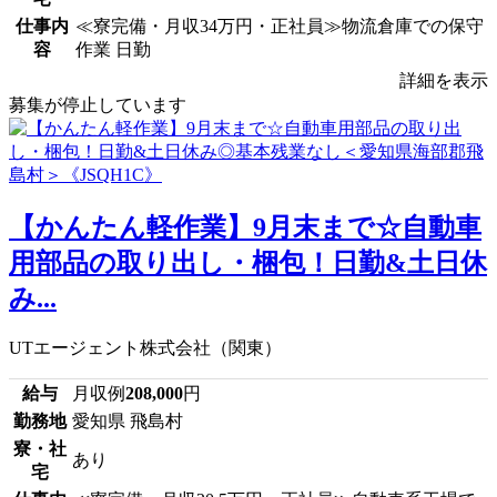
仕事内
≪寮完備・月収34万円・正社員≫物流倉庫での保守
容
作業 日勤
詳細を表示
募集が停止しています
【かんたん軽作業】9月末まで☆自動車
用部品の取り出し・梱包！日勤&土日休
み...
UTエージェント株式会社（関東）
給与
月収例
208,000
円
勤務地
愛知県 飛島村
寮・社
あり
宅