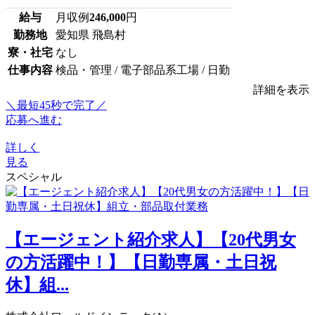
給与
月収例
246,000
円
勤務地
愛知県 飛島村
寮・社宅
なし
仕事内容
検品・管理 / 電子部品系工場 / 日勤
詳細を表示
＼最短45秒で完了／
応募へ進む
詳しく
見る
スペシャル
【エージェント紹介求人】【20代男女
の方活躍中！】【日勤専属・土日祝
休】組...