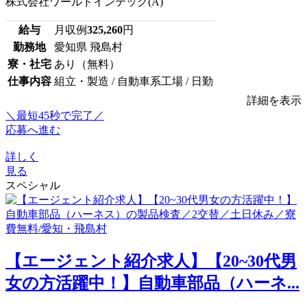
株式会社ワールドインテック(A)
給与
月収例
325,260
円
勤務地
愛知県 飛島村
寮・社宅
あり（無料）
仕事内容
組立・製造 / 自動車系工場 / 日勤
詳細を表示
＼最短45秒で完了／
応募へ進む
詳しく
見る
スペシャル
【エージェント紹介求人】【20~30代男
女の方活躍中！】自動車部品（ハーネ...