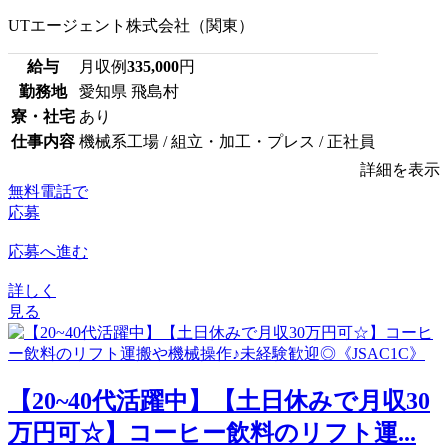
UTエージェント株式会社（関東）
給与
月収例
335,000
円
勤務地
愛知県 飛島村
寮・社宅
あり
仕事内容
機械系工場 / 組立・加工・プレス / 正社員
詳細を表示
無料電話で
応募
応募へ進む
詳しく
見る
【20~40代活躍中】【土日休みで月収30
万円可☆】コーヒー飲料のリフト運...