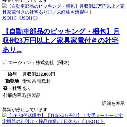
募集が停止しています
【自動車部品のピッキング・梱包】月
収例23万円以上／家具家電付きの社宅
あり...
UTエージェント株式会社（関東）
給与
月収例
232,000
円
勤務地
愛知県 飛島村
寮・社宅
あり
仕事内容
取扱製品
詳細を表示
募集が停止しています