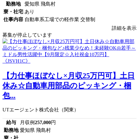
勤務地
愛知県 飛島村
寮・社宅
あり
仕事内容
自動車系工場での軽作業 交替制
詳細を表示
募集が停止しています
【力仕事ほぼなし×月収25万円可】土日
休み☆自動車用部品のピッキング・梱
包...
UTエージェント株式会社（関東）
給与
月収例
257,000
円
勤務地
愛知県 飛島村
寮・社