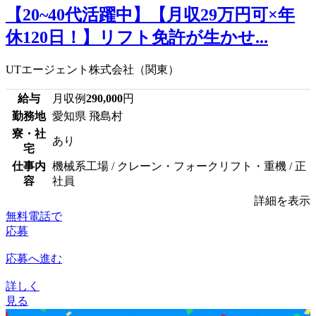
【20~40代活躍中】【月収29万円可×年
休120日！】リフト免許が生かせ...
UTエージェント株式会社（関東）
給与
月収例
290,000
円
勤務地
愛知県 飛島村
寮・社
あり
宅
仕事内
機械系工場 / クレーン・フォークリフト・重機 / 正
容
社員
詳細を表示
無料電話で
応募
応募へ進む
詳しく
見る