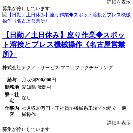
詳細を表示
募集が停止しています
【日勤／土日休み】座り作業◆スポッ
ト溶接とプレス機械操作《名古屋営業
所》
株式会社テクノ・サービス マニュファクチャリング
給与
月収例
200,000
円
勤務地
愛知県 飛島村
寮・社
なし
宅
仕事内
≪月収20万円・正社員≫機械系工場での組立・機
容
械操作
詳細を表示
募集が停止しています