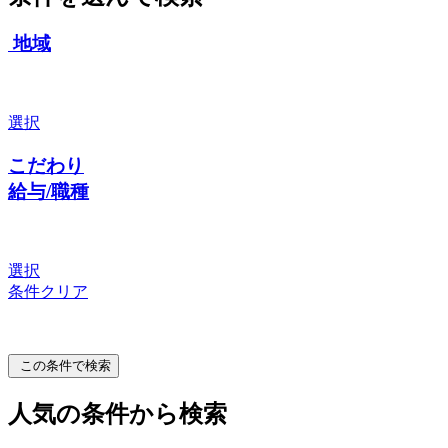
地域
選択
こだわり
給与/職種
選択
条件クリア
この条件で検索
人気の条件から検索