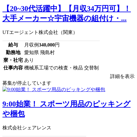
【20~30代活躍中】【月収34万円可】！
大手メーカー☆宇宙機器の組付け・...
UTエージェント株式会社（関東）
給与
月収例
340,000
円
勤務地
愛知県 飛島村
寮・社宅
あり
仕事内容
機械系工場での検査・検品 交替制
詳細を表示
募集が停止しています
9:00始業！ スポーツ用品のピッキング
や梱包
株式会社シェアレンス