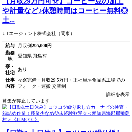
【月収29万円可☆】コーヒー豆の加工
や計量など♪休憩時間はコーヒー無料◎
土...
UTエージェント株式会社（関東）
給与
月収例
295,000
円
勤務
愛知県 飛島村
地
寮・
あり
社宅
仕事
≪寮完備・月収29.5万円・正社員≫食品系工場での
内容
フォーク・運搬 交替制
詳細を表示
募集が停止しています