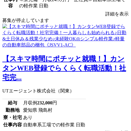
容
の軽作業 日勤
詳細を表示
募集が停止しています
【スキマ時間にポチッと就職！】カン
タンWEB登録でらくらく転職活動！社
宅完...
UTエージェント株式会社（関東）
給与
月収例
232,000
円
勤務地
愛知県 飛島村
寮・社宅
あり
仕事内容
自動車系工場での軽作業 日勤