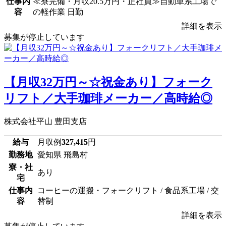
仕事内
≪寮完備・月収20.5万円・正社員≫自動車系工場で
容
の軽作業 日勤
詳細を表示
募集が停止しています
【月収32万円～☆祝金あり】フォーク
リフト／大手珈琲メーカー／高時給◎
株式会社平山 豊田支店
給与
月収例
327,415
円
勤務地
愛知県 飛島村
寮・社
あり
宅
仕事内
コーヒーの運搬・フォークリフト / 食品系工場 / 交
容
替制
詳細を表示