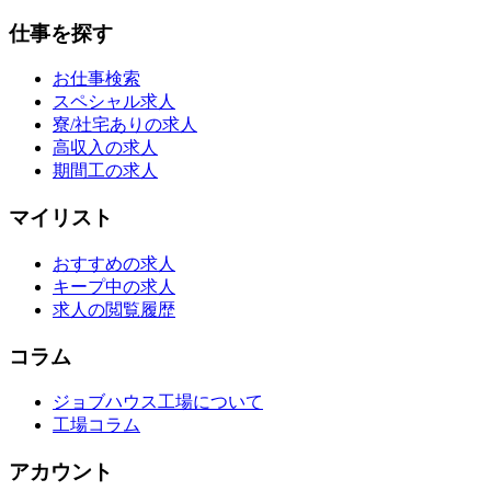
仕事を探す
お仕事検索
スペシャル求人
寮/社宅ありの求人
高収入の求人
期間工の求人
マイリスト
おすすめの求人
キープ中の求人
求人の閲覧履歴
コラム
ジョブハウス工場について
工場コラム
アカウント