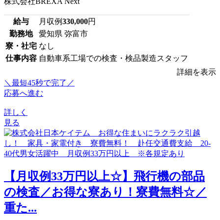
株式会社BREXA Next
給与
月収例
330,000
円
勤務地
愛知県 弥富市
寮・社宅
なし
仕事内容
自動車系工場での検査・検品製造スタッフ
詳細を表示
＼最短45秒で完了／
応募へ進む
詳しく
見る
【月収例33万円以上☆】飛行機の部品
の検査／お得な寮あり！寮費無料☆／
重た...