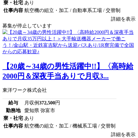
寮・社宅
あり
仕事内容
航空機の組立・加工 / 自動車系工場 / 交替制
詳細を表示
募集が停止しています
【20歳～34歳の男性活躍中!!】〈高時給
2000円＆深夜手当ありで月収3...
東洋ワーク株式会社
給与
月収例
372,500
円
勤務地
愛知県 弥富市
寮・社宅
あり
仕事内容
航空機の組立・加工 / 機械系工場 / 交替制
詳細を表示