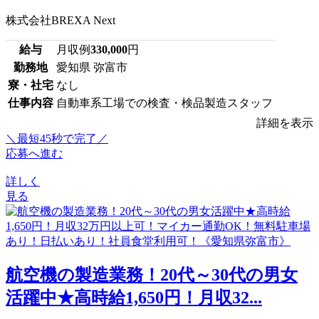
株式会社BREXA Next
給与
月収例
330,000
円
勤務地
愛知県 弥富市
寮・社宅
なし
仕事内容
自動車系工場での検査・検品製造スタッフ
詳細を表示
＼最短45秒で完了／
応募へ進む
詳しく
見る
航空機の製造業務！20代～30代の男女
活躍中★高時給1,650円！月収32...