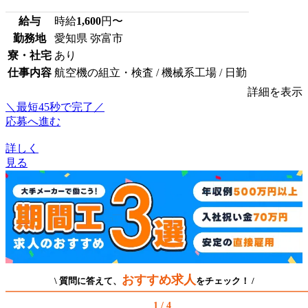
給与
時給
1,600
円〜
勤務地
愛知県 弥富市
寮・社宅
あり
仕事内容
航空機の組立・検査 / 機械系工場 / 日勤
詳細を表示
＼最短45秒で完了／
応募へ進む
詳しく
見る
おすすめ求人
\ 質問に答えて、
をチェック！ /
1 / 4