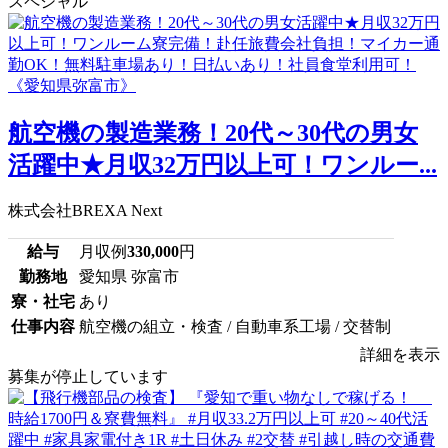
スペシャル
航空機の製造業務！20代～30代の男女
活躍中★月収32万円以上可！ワンルー...
株式会社BREXA Next
給与
月収例
330,000
円
勤務地
愛知県 弥富市
寮・社宅
あり
仕事内容
航空機の組立・検査 / 自動車系工場 / 交替制
詳細を表示
募集が停止しています