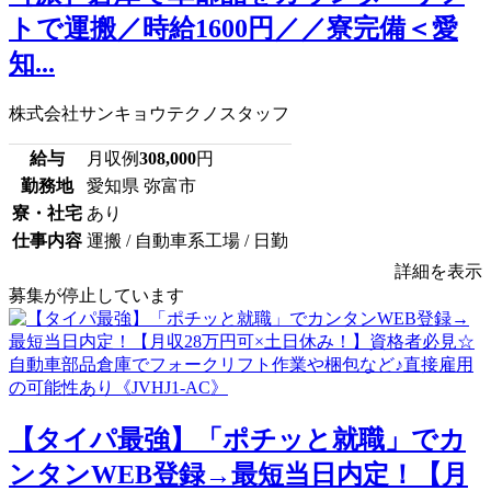
トで運搬／時給1600円／／寮完備＜愛
知...
株式会社サンキョウテクノスタッフ
給与
月収例
308,000
円
勤務地
愛知県 弥富市
寮・社宅
あり
仕事内容
運搬 / 自動車系工場 / 日勤
詳細を表示
募集が停止しています
【タイパ最強】「ポチッと就職」でカ
ンタンWEB登録→最短当日内定！【月