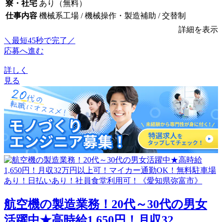
寮・社宅
あり（無料）
仕事内容
機械系工場 / 機械操作・製造補助 / 交替制
詳細を表示
＼最短45秒で完了／
応募へ進む
詳しく
見る
航空機の製造業務！20代～30代の男女
活躍中★高時給1,650円！月収32...