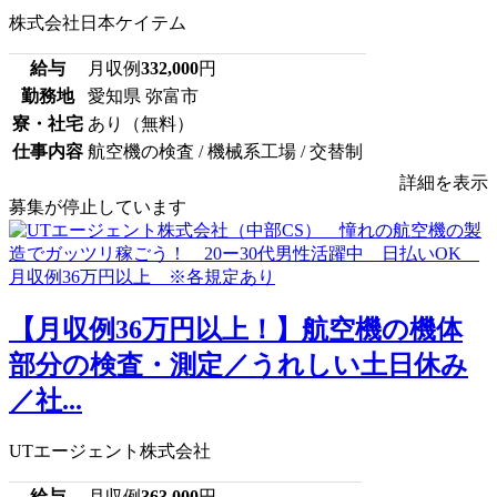
株式会社日本ケイテム
給与
月収例
332,000
円
勤務地
愛知県 弥富市
寮・社宅
あり（無料）
仕事内容
航空機の検査 / 機械系工場 / 交替制
詳細を表示
募集が停止しています
【月収例36万円以上！】航空機の機体
部分の検査・測定／うれしい土日休み
／社...
UTエージェント株式会社
給与
月収例
363,000
円