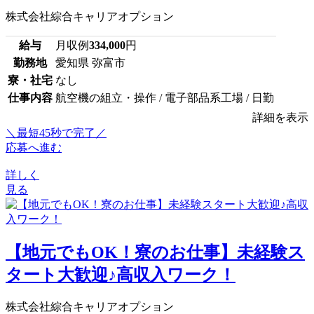
株式会社綜合キャリアオプション
給与
月収例
334,000
円
勤務地
愛知県 弥富市
寮・社宅
なし
仕事内容
航空機の組立・操作 / 電子部品系工場 / 日勤
詳細を表示
＼最短45秒で完了／
応募へ進む
詳しく
見る
【地元でもOK！寮のお仕事】未経験ス
タート大歓迎♪高収入ワーク！
株式会社綜合キャリアオプション