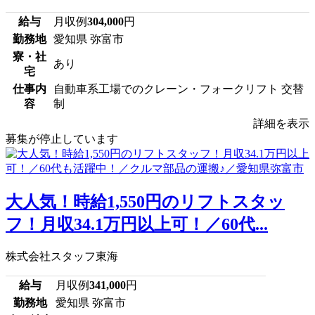
給与
月収例
304,000
円
勤務地
愛知県 弥富市
寮・社
あり
宅
仕事内
自動車系工場でのクレーン・フォークリフト 交替
容
制
詳細を表示
募集が停止しています
大人気！時給1,550円のリフトスタッ
フ！月収34.1万円以上可！／60代...
株式会社スタッフ東海
給与
月収例
341,000
円
勤務地
愛知県 弥富市