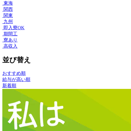
東海
関西
関東
九州
即入寮OK
期間工
寮あり
高収入
並び替え
おすすめ順
給与が高い順
新着順