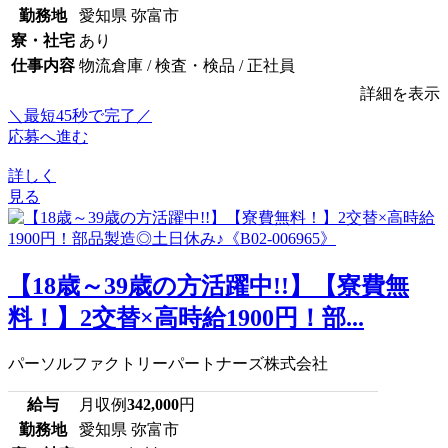
勤務地
愛知県 弥富市
寮・社宅
あり
仕事内容
物流倉庫 / 検査・検品 / 正社員
詳細を表示
＼最短45秒で完了／
応募へ進む
詳しく
見る
【18歳～39歳の方活躍中!!】【寮費無
料！】2交替×高時給1900円！部...
パーソルファクトリーパートナーズ株式会社
給与
月収例
342,000
円
勤務地
愛知県 弥富市