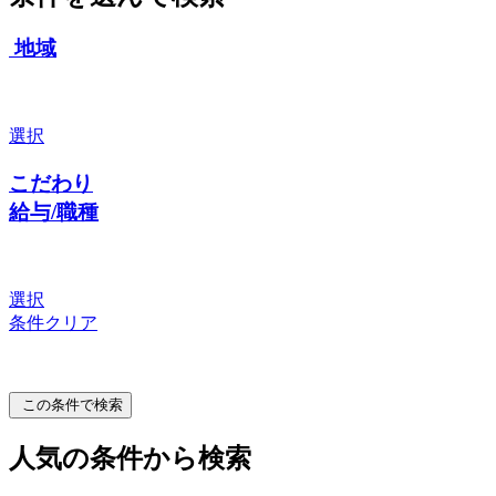
地域
選択
こだわり
給与/職種
選択
条件クリア
この条件で検索
人気の条件から検索