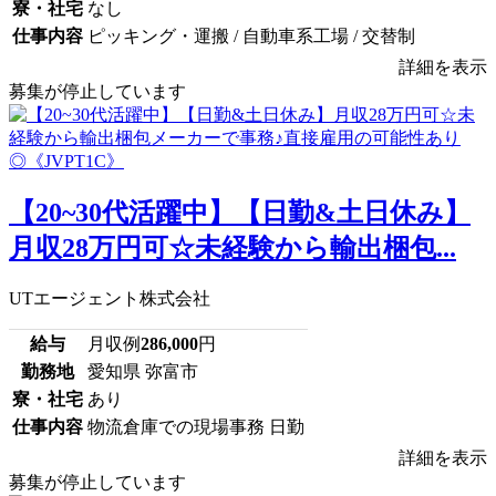
寮・社宅
なし
仕事内容
ピッキング・運搬 / 自動車系工場 / 交替制
詳細を表示
募集が停止しています
【20~30代活躍中】【日勤&土日休み】
月収28万円可☆未経験から輸出梱包...
UTエージェント株式会社
給与
月収例
286,000
円
勤務地
愛知県 弥富市
寮・社宅
あり
仕事内容
物流倉庫での現場事務 日勤
詳細を表示
募集が停止しています