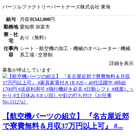
パーソルファクトリーパートナーズ株式会社 東海
給与
月収例
342,000
円
勤務地
愛知県 弥富市
寮・社
あり（無料）
宅
仕事内
シート・航空機の加工・機械のオペレーター / 機械
容
系工場 / 交替制
詳細を表示
募集が停止しています
【航空機パーツの組立】 『名古屋近郊
で寮費無料＆月収37万円以上可』 #...