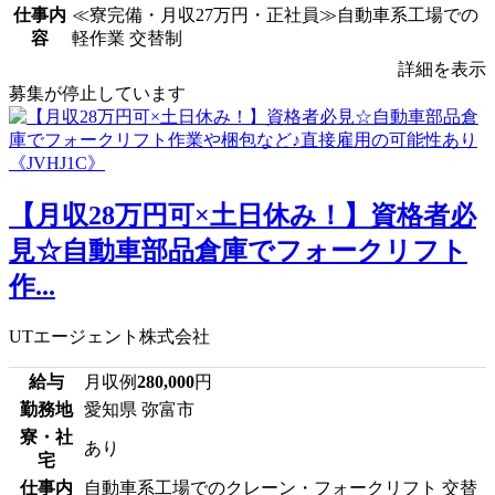
仕事内
≪寮完備・月収27万円・正社員≫自動車系工場での
容
軽作業 交替制
詳細を表示
募集が停止しています
【月収28万円可×土日休み！】資格者必
見☆自動車部品倉庫でフォークリフト
作...
UTエージェント株式会社
給与
月収例
280,000
円
勤務地
愛知県 弥富市
寮・社
あり
宅
仕事内
自動車系工場でのクレーン・フォークリフト 交替