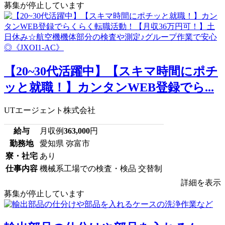
募集が停止しています
【20~30代活躍中】【スキマ時間にポチ
ッと就職！】カンタンWEB登録でら...
UTエージェント株式会社
給与
月収例
363,000
円
勤務地
愛知県 弥富市
寮・社宅
あり
仕事内容
機械系工場での検査・検品 交替制
詳細を表示
募集が停止しています