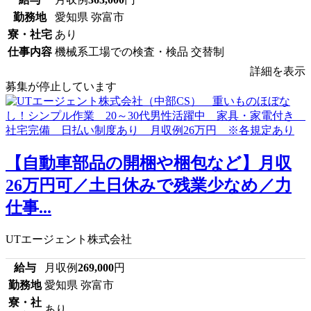
勤務地
愛知県 弥富市
寮・社宅
あり
仕事内容
機械系工場での検査・検品 交替制
詳細を表示
募集が停止しています
【自動車部品の開梱や梱包など】月収
26万円可／土日休みで残業少なめ／力
仕事...
UTエージェント株式会社
給与
月収例
269,000
円
勤務地
愛知県 弥富市
寮・社
あり