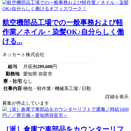
航空機部品工場での一般事務および軽
作業／ネイル・染髪OK♪自分らしく働
ける...
ネッカート株式会社
給与
月収例
289,600
円
勤務地
愛知県 弥富市
寮・社宅
なし
仕事内容
梱包・軽作業 / 機械系工場 / 日勤
詳細を表示
募集が停止しています
［派］倉庫で車部品をカウンターリフ