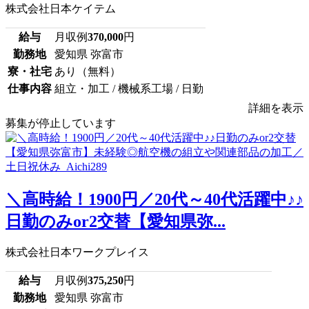
株式会社日本ケイテム
給与
月収例
370,000
円
勤務地
愛知県 弥富市
寮・社宅
あり（無料）
仕事内容
組立・加工 / 機械系工場 / 日勤
詳細を表示
募集が停止しています
＼高時給！1900円／20代～40代活躍中♪♪
日勤のみor2交替【愛知県弥...
株式会社日本ワークプレイス
給与
月収例
375,250
円
勤務地
愛知県 弥富市