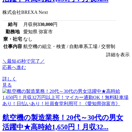
株式会社BREXA Next
給与
月収例
330,000
円
勤務地
愛知県 弥富市
寮・社宅
なし
仕事内容
航空機の組立・検査 / 自動車系工場 / 交替制
詳細を表示
＼最短45秒で完了／
応募へ進む
詳しく
見る
航空機の製造業務！20代～30代の男女
活躍中★高時給1,650円！月収32...