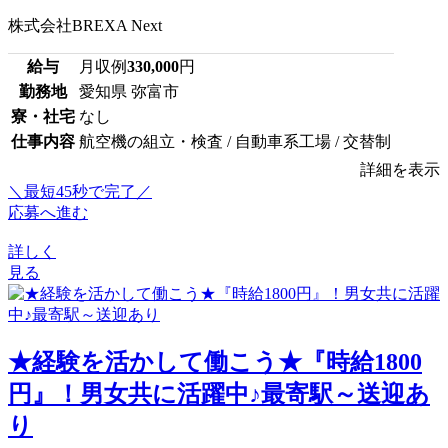
株式会社BREXA Next
給与
月収例
330,000
円
勤務地
愛知県 弥富市
寮・社宅
なし
仕事内容
航空機の組立・検査 / 自動車系工場 / 交替制
詳細を表示
＼最短45秒で完了／
応募へ進む
詳しく
見る
★経験を活かして働こう★『時給1800
円』！男女共に活躍中♪最寄駅～送迎あ
り