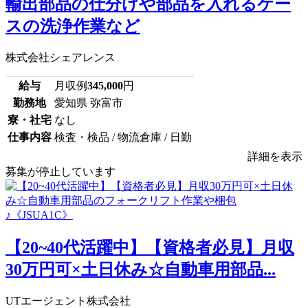
輸出部品の仕分けや部品を入れるケー
スの洗浄作業など
株式会社シェアレンス
給与
月収例
345,000
円
勤務地
愛知県 弥富市
寮・社宅
なし
仕事内容
検査・検品 / 物流倉庫 / 日勤
詳細を表示
募集が停止しています
【20~40代活躍中】【資格者必見】月収
30万円可×土日休み☆自動車用部品...
UTエージェント株式会社