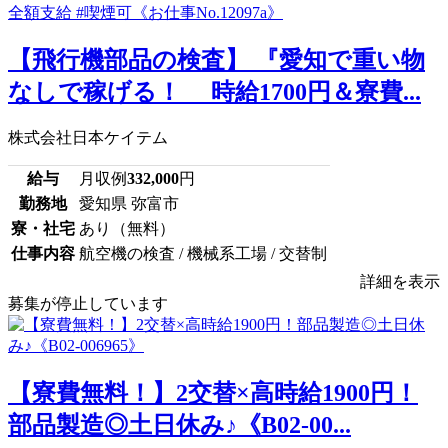
【飛行機部品の検査】 『愛知で重い物
なしで稼げる！ 時給1700円＆寮費...
株式会社日本ケイテム
給与
月収例
332,000
円
勤務地
愛知県 弥富市
寮・社宅
あり（無料）
仕事内容
航空機の検査 / 機械系工場 / 交替制
詳細を表示
募集が停止しています
【寮費無料！】2交替×高時給1900円！
部品製造◎土日休み♪《B02-00...