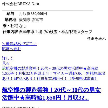
株式会社BREXA Next
給与
月収例
330,000
円
勤務地
愛知県 弥富市
寮・社宅
なし
仕事内容
自動車系工場での検査・検品製造スタッフ
詳細を表示
＼最短45秒で完了／
応募へ進む
詳しく
見る
航空機の製造業務！20代～30代の男女
活躍中★高時給1,650円！月収32...