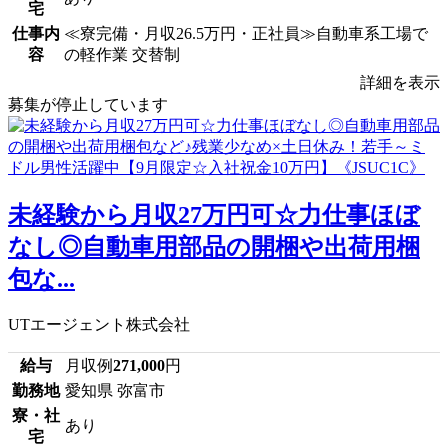
宅
仕事内
≪寮完備・月収26.5万円・正社員≫自動車系工場で
容
の軽作業 交替制
詳細を表示
募集が停止しています
未経験から月収27万円可☆力仕事ほぼ
なし◎自動車用部品の開梱や出荷用梱
包な...
UTエージェント株式会社
給与
月収例
271,000
円
勤務地
愛知県 弥富市
寮・社
あり
宅