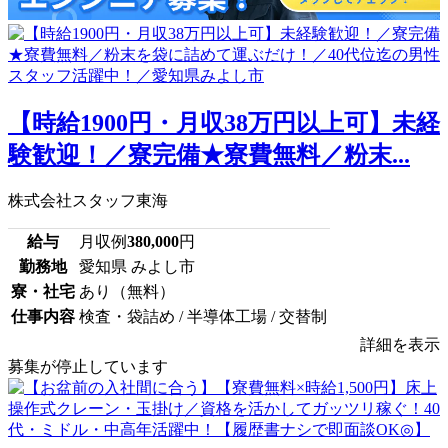
【時給1900円・月収38万円以上可】未経
験歓迎！／寮完備★寮費無料／粉末...
株式会社スタッフ東海
給与
月収例
380,000
円
勤務地
愛知県 みよし市
寮・社宅
あり（無料）
仕事内容
検査・袋詰め / 半導体工場 / 交替制
詳細を表示
募集が停止しています