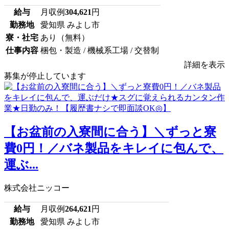
給与
月収例
304,621
円
勤務地
愛知県 みよし市
寮・社宅
あり（無料）
仕事内容
梱包・製造 / 機械系工場 / 交替制
詳細を表示
募集が停止しています
【お盆前の入寮間に合う】＼ずっと寮
費0円！／バネ製品をキレイに包んで、
運ぶ...
株式会社ニッコー
給与
月収例
264,621
円
勤務地
愛知県 みよし市