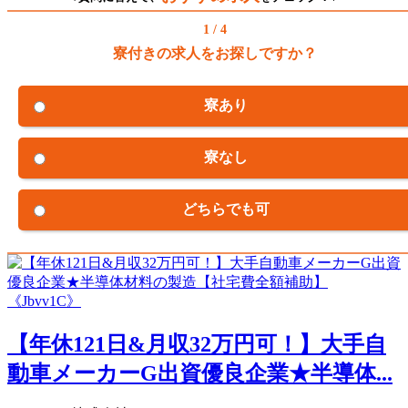
1 / 4
寮付きの求人をお探しですか？
寮あり
寮なし
どちらでも可
【年休121日&月収32万円可！】大手自
動車メーカーG出資優良企業★半導体...