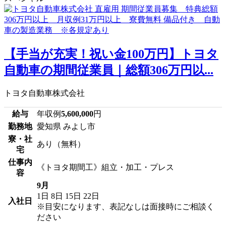
【手当が充実！祝い金100万円】トヨタ
自動車の期間従業員｜総額306万円以...
トヨタ自動車株式会社
給与
年収例
5,600,000
円
勤務地
愛知県 みよし市
寮・社
あり（無料）
宅
仕事内
《トヨタ期間工》組立・加工・プレス
容
9月
1日
8日
15日
22日
入社日
※目安になります、表記なしは面接時にご相談く
ださい