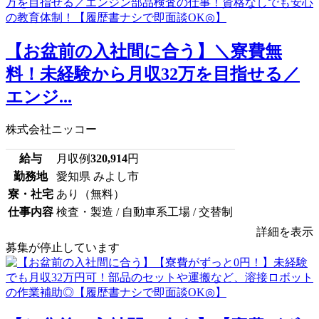
【お盆前の入社間に合う】＼寮費無
料！未経験から月収32万を目指せる／
エンジ...
株式会社ニッコー
給与
月収例
320,914
円
勤務地
愛知県 みよし市
寮・社宅
あり（無料）
仕事内容
検査・製造 / 自動車系工場 / 交替制
詳細を表示
募集が停止しています