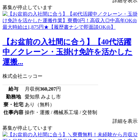
詳細を表示
募集が停止しています
【お盆前の入社間に合う】【40代活躍
中／クレーン・玉掛け免許を活かした
運搬...
株式会社ニッコー
給与
月収例
360,207
円
勤務地
愛知県 みよし市
寮・社宅
あり（無料）
仕事内容
操作・運搬 / 機械系工場 / 交替制
詳細を表示
募集が停止しています