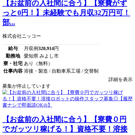
【お盆前の入社間に合う】【寮費がず
っと0円！】未経験でも月収32万円可！
部...
株式会社ニッコー
給与
月収例
320,914
円
勤務地
愛知県 みよし市
寮・社宅
あり（無料）
仕事内容
溶接・製造 / 自動車系工場 / 交替制
詳細を表示
募集が停止しています
【お盆前の入社間に合う】【寮費０円
でガッツリ稼げる！】資格不要！溶接