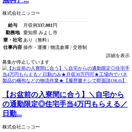
株式会社ニッコー
給与
月収例
337,081
円
勤務地
愛知県 みよし市
寮・社宅
あり（無料）
仕事内容
操作・運搬 / 物流倉庫 / 交替制
詳細を表示
募集が停止しています
【お盆前の入寮間に合う】＼自宅から
の通勤限定◎住宅手当4万円もらえる／
日勤...
株式会社ニッコー