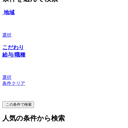
地域
選択
こだわり
給与/職種
選択
条件クリア
この条件で検索
人気の条件から検索