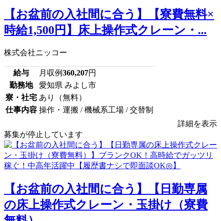
【お盆前の入社間に合う】【寮費無料×
時給1,500円】床上操作式クレーン・...
株式会社ニッコー
給与
月収例
360,207
円
勤務地
愛知県 みよし市
寮・社宅
あり（無料）
仕事内容
操作・運搬 / 機械系工場 / 交替制
詳細を表示
募集が停止しています
【お盆前の入社間に合う】【日勤専属
の床上操作式クレーン・玉掛け（寮費
無料）...