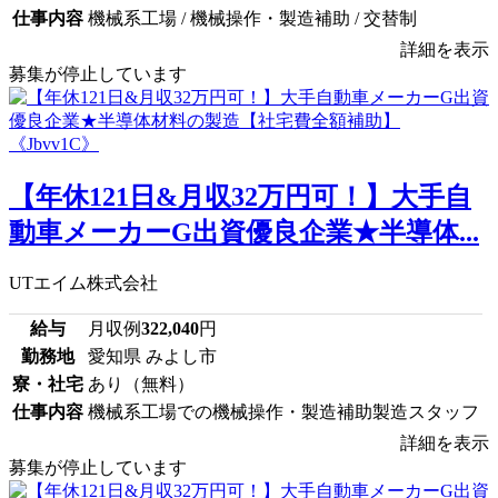
仕事内容
機械系工場 / 機械操作・製造補助 / 交替制
詳細を表示
募集が停止しています
【年休121日&月収32万円可！】大手自
動車メーカーG出資優良企業★半導体...
UTエイム株式会社
給与
月収例
322,040
円
勤務地
愛知県 みよし市
寮・社宅
あり（無料）
仕事内容
機械系工場での機械操作・製造補助製造スタッフ
詳細を表示
募集が停止しています