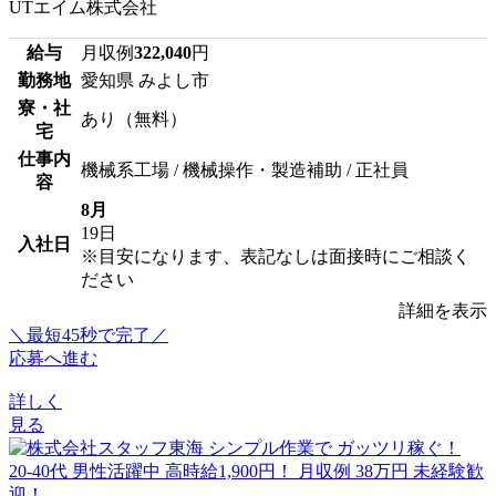
UTエイム株式会社
給与
月収例
322,040
円
勤務地
愛知県 みよし市
寮・社
あり（無料）
宅
仕事内
機械系工場 / 機械操作・製造補助 / 正社員
容
8月
19日
入社日
※目安になります、表記なしは面接時にご相談く
ださい
詳細を表示
＼最短45秒で完了／
応募へ進む
詳しく
見る