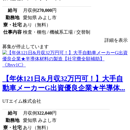
給与
月収例
270,000
円
勤務地
愛知県 みよし市
寮・社宅
あり（無料）
仕事内容
検査・梱包 / 機械系工場 / 交替制
詳細を表示
募集が停止しています
【年休121日&月収32万円可！】大手自
動車メーカーG出資優良企業★半導体...
UTエイム株式会社
給与
月収例
322,040
円
勤務地
愛知県 みよし市
寮・社宅
あり（無料）