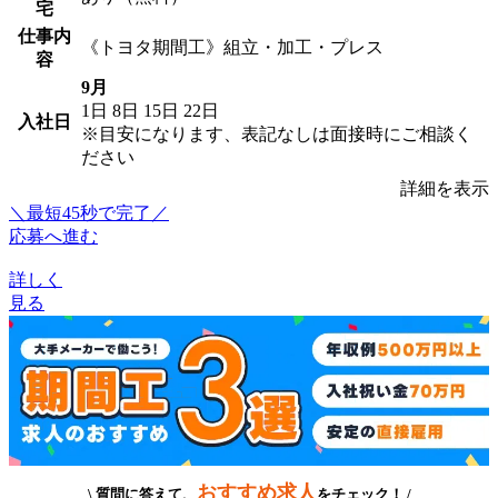
宅
仕事内
《トヨタ期間工》組立・加工・プレス
容
9月
1日
8日
15日
22日
入社日
※目安になります、表記なしは面接時にご相談く
ださい
詳細を表示
＼最短45秒で完了／
応募へ進む
詳しく
見る
おすすめ求人
\ 質問に答えて、
をチェック！ /