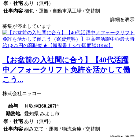
寮・社宅
あり（無料）
仕事内容
梱包・運搬 / 自動車系工場 / 交替制
詳細を表示
募集が停止しています
【お盆前の入社間に合う】【40代活躍
中／フォークリフト免許を活かして働
こう...
株式会社ニッコー
給与
月収例
360,207
円
勤務地
愛知県 みよし市
寮・社宅
あり（無料）
仕事内容
組み立て・運搬 / 物流倉庫 / 交替制