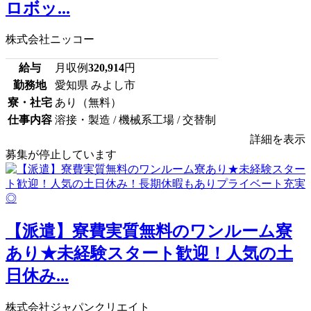
ロボッ...
株式会社ニッコー
給与
月収例
320,914
円
勤務地
愛知県 みよし市
寮・社宅
あり（無料）
仕事内容
溶接・製造 / 機械系工場 / 交替制
詳細を表示
募集が停止しています
【派遣】寮費実質無料のワンルーム寮
あり★未経験スタート歓迎！人気の土
日休み...
株式会社ジャパンクリエイト