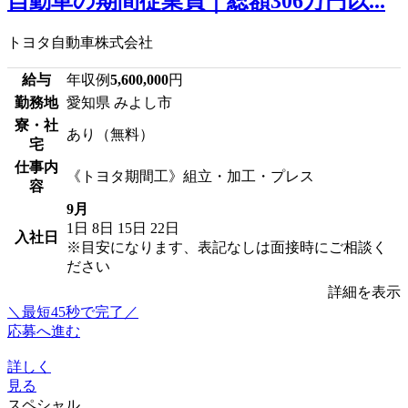
自動車の期間従業員｜総額306万円以...
トヨタ自動車株式会社
給与
年収例
5,600,000
円
勤務地
愛知県 みよし市
寮・社
あり（無料）
宅
仕事内
《トヨタ期間工》組立・加工・プレス
容
9月
1日
8日
15日
22日
入社日
※目安になります、表記なしは面接時にご相談く
ださい
詳細を表示
＼最短45秒で完了／
応募へ進む
詳しく
見る
スペシャル