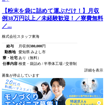
【粉末を袋に詰めて運ぶだけ！】月収
例38万円以上／未経験歓迎！／寮費無料
／...
株式会社スタッフ東海
給与
月収例
380,000
円
勤務地
愛知県 みよし市
寮・社宅
あり（無料）
仕事内容
検査・袋詰め / 半導体工場 / 交替制
詳細を表示
募集が停止しています