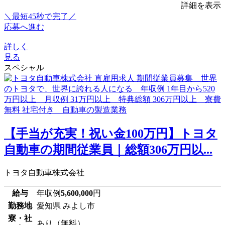
詳細を表示
＼最短45秒で完了／
応募へ進む
詳しく
見る
スペシャル
【手当が充実！祝い金100万円】トヨタ
自動車の期間従業員｜総額306万円以...
トヨタ自動車株式会社
給与
年収例
5,600,000
円
勤務地
愛知県 みよし市
寮・社
あり（無料）