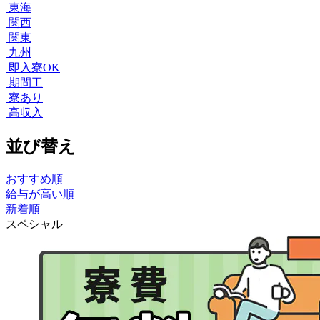
東海
関西
関東
九州
即入寮OK
期間工
寮あり
高収入
並び替え
おすすめ順
給与が高い順
新着順
スペシャル