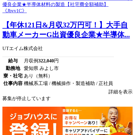
【年休121日&月収32万円可！】大手自
動車メーカーG出資優良企業★半導体...
UTエイム株式会社
給与
月収例
322,040
円
勤務地
愛知県 みよし市
寮・社宅
あり（無料）
仕事内容
機械系工場 / 機械操作・製造補助 / 正社員
詳細を表示
募集が停止しています