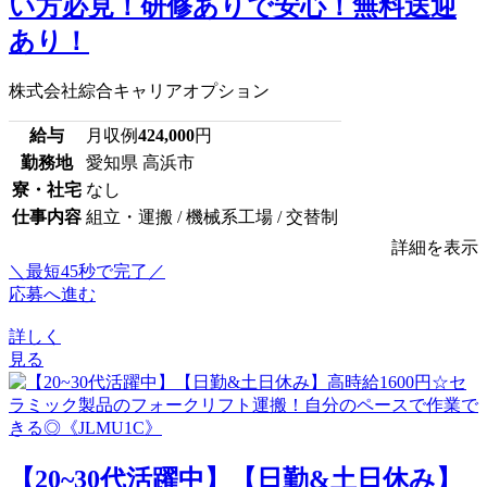
い方必見！研修ありで安心！無料送迎
あり！
株式会社綜合キャリアオプション
給与
月収例
424,000
円
勤務地
愛知県 高浜市
寮・社宅
なし
仕事内容
組立・運搬 / 機械系工場 / 交替制
詳細を表示
＼最短45秒で完了／
応募へ進む
詳しく
見る
【20~30代活躍中】【日勤&土日休み】