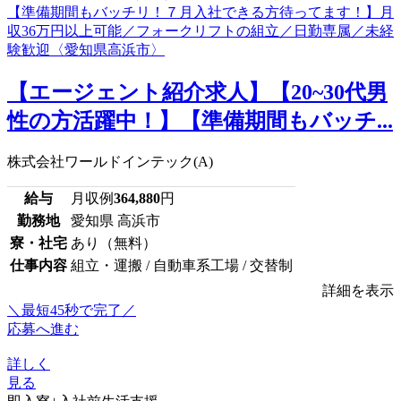
【エージェント紹介求人】【20~30代男
性の方活躍中！】【準備期間もバッチ...
株式会社ワールドインテック(A)
給与
月収例
364,880
円
勤務地
愛知県 高浜市
寮・社宅
あり（無料）
仕事内容
組立・運搬 / 自動車系工場 / 交替制
詳細を表示
＼最短45秒で完了／
応募へ進む
詳しく
見る