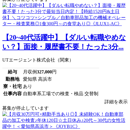
【20~40代活躍中】【ダルい転職やめな
い？】面接・履歴書不要！たった3分...
UTエージェント株式会社（関東）
給与
月収例
327,000
円
勤務地
愛知県 高浜市
寮・社宅
あり
仕事内容
自動車系工場での検査・検品 交替制
詳細を表示
募集が停止しています