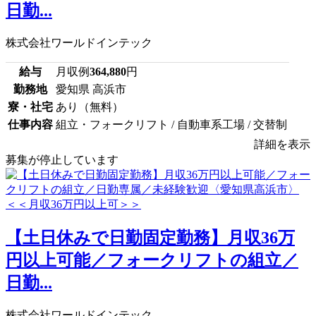
日勤...
株式会社ワールドインテック
給与
月収例
364,880
円
勤務地
愛知県 高浜市
寮・社宅
あり（無料）
仕事内容
組立・フォークリフト / 自動車系工場 / 交替制
詳細を表示
募集が停止しています
【土日休みで日勤固定勤務】月収36万
円以上可能／フォークリフトの組立／
日勤...
株式会社ワールドインテック