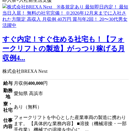
即入寮+入社前生活支援
すぐ内定！すぐ住める社宅も！【フォ
ークリフトの製造】がっつり稼げる月
収例4...
株式会社BREXA Next
給与
月収例
400,000
円
勤務
愛知県 高浜市
地
寮・
あり（無料）
社宅
フォークリフトを中心とした産業車両の製造に携わり
仕事
ます。 【具体的な業務内容】 ■溶接（機械溶接・一部
内容
手作業） 機械での溶接を中心に、...