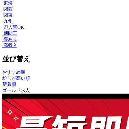
東海
関西
関東
九州
即入寮OK
期間工
寮あり
高収入
並び替え
おすすめ順
給与が高い順
新着順
ゴールド求人