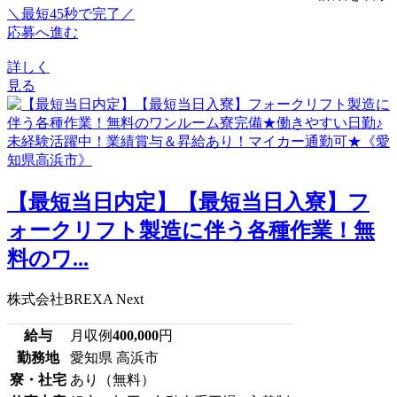
＼最短45秒で完了／
応募へ進む
詳しく
見る
【最短当日内定】【最短当日入寮】フ
ォークリフト製造に伴う各種作業！無
料のワ...
株式会社BREXA Next
給与
月収例
400,000
円
勤務地
愛知県 高浜市
寮・社宅
あり（無料）