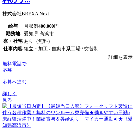
料のワ...
株式会社BREXA Next
給与
月収例
400,000
円
勤務地
愛知県 高浜市
寮・社宅
あり（無料）
仕事内容
組立・加工 / 自動車系工場 / 交替制
詳細を表示
無料電話で
応募
応募へ進む
詳しく
見る