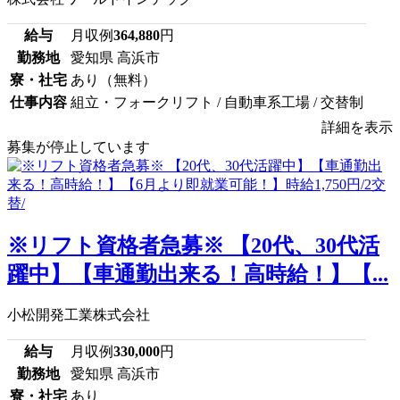
給与
月収例
364,880
円
勤務地
愛知県 高浜市
寮・社宅
あり（無料）
仕事内容
組立・フォークリフト / 自動車系工場 / 交替制
詳細を表示
募集が停止しています
※リフト資格者急募※ 【20代、30代活
躍中】【車通勤出来る！高時給！】【...
小松開発工業株式会社
給与
月収例
330,000
円
勤務地
愛知県 高浜市
寮・社宅
あり