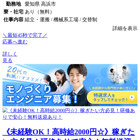
勤務地
愛知県 高浜市
寮・社宅
あり（無料）
仕事内容
組立・運搬 / 機械系工場 / 交替制
詳細を表示
＼最短45秒で完了／
応募へ進む
詳しく
見る
《未経験OK！高時給2000円☆》稼ぎた