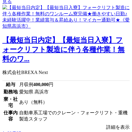
見る
【最短当日内定】【最短当日入寮】フ
ォークリフト製造に伴う各種作業！無
料のワ...
株式会社BREXA Next
給与
月収例
400,000
円
勤務地
愛知県 高浜市
寮・社
あり（無料）
宅
仕事内
自動車系工場でのクレーン・フォークリフト・重機
容
製造スタッフ
詳細を表示