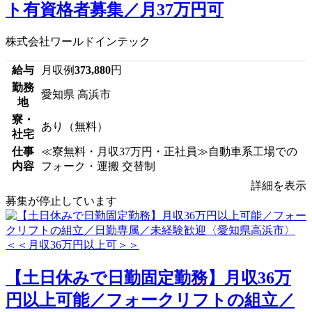
ト有資格者募集／月37万円可
株式会社ワールドインテック
給与
月収例
373,880
円
勤務
愛知県 高浜市
地
寮・
あり（無料）
社宅
仕事
≪寮無料・月収37万円・正社員≫自動車系工場での
内容
フォーク・運搬 交替制
詳細を表示
募集が停止しています
【土日休みで日勤固定勤務】月収36万
円以上可能／フォークリフトの組立／