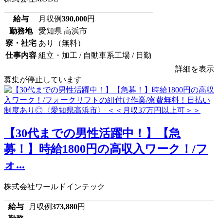
給与
月収例
390,000
円
勤務地
愛知県 高浜市
寮・社宅
あり（無料）
仕事内容
組立・加工 / 自動車系工場 / 日勤
詳細を表示
募集が停止しています
【30代までの男性活躍中！】【急
募！】時給1800円の高収入ワーク！/フ
ォ...
株式会社ワールドインテック
給与
月収例
373,880
円