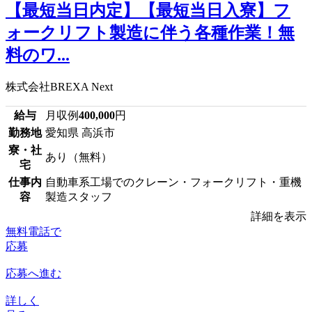
【最短当日内定】【最短当日入寮】フ
ォークリフト製造に伴う各種作業！無
料のワ...
株式会社BREXA Next
給与
月収例
400,000
円
勤務地
愛知県 高浜市
寮・社
あり（無料）
宅
仕事内
自動車系工場でのクレーン・フォークリフト・重機
容
製造スタッフ
詳細を表示
無料電話で
応募
応募へ進む
詳しく