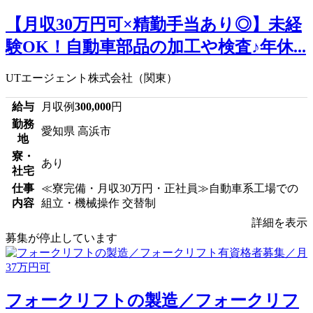
【月収30万円可×精勤手当あり◎】未経
験OK！自動車部品の加工や検査♪年休...
UTエージェント株式会社（関東）
給与
月収例
300,000
円
勤務
愛知県 高浜市
地
寮・
あり
社宅
仕事
≪寮完備・月収30万円・正社員≫自動車系工場での
内容
組立・機械操作 交替制
詳細を表示
募集が停止しています
フォークリフトの製造／フォークリフ