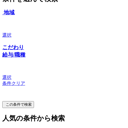
地域
選択
こだわり
給与/職種
選択
条件クリア
この条件で検索
人気の条件から検索