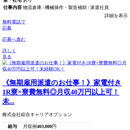
寮・社宅
あり
仕事内容
物流倉庫 / 機械操作・製造補助 / 派遣社員
詳細を表示
無料電話で
応募
応募へ進む
詳しく
見る
《無期雇用派遣のお仕事！》家電付き
1R寮×寮費無料◎月収40万円以上可！
未...
株式会社綜合キャリアオプション
給与
月収例
403,000
円