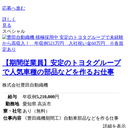
応募へ進む
詳しく
見る
スペシャル
【期間従業員】安定のトヨタグループ
で人気車種の部品などを作るお仕事
株式会社豊田自動織機
給与
年収例
5,210,000
円
勤務地
愛知県 高浜市
寮・社宅
あり（無料）
仕事内容
《豊田織機期間工》自動車部品などを作る仕事
詳細を表示