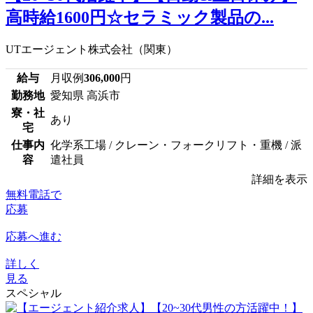
高時給1600円☆セラミック製品の...
UTエージェント株式会社（関東）
給与
月収例
306,000
円
勤務地
愛知県 高浜市
寮・社
あり
宅
仕事内
化学系工場 / クレーン・フォークリフト・重機 / 派
容
遣社員
詳細を表示
無料電話で
応募
応募へ進む
詳しく
見る
スペシャル