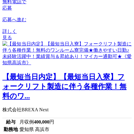
無料電話で
応募
応募へ進む
詳しく
見る
【最短当日内定】【最短当日入寮】フ
ォークリフト製造に伴う各種作業！無
料のワ...
株式会社BREXA Next
給与
月収例
400,000
円
勤務地
愛知県 高浜市