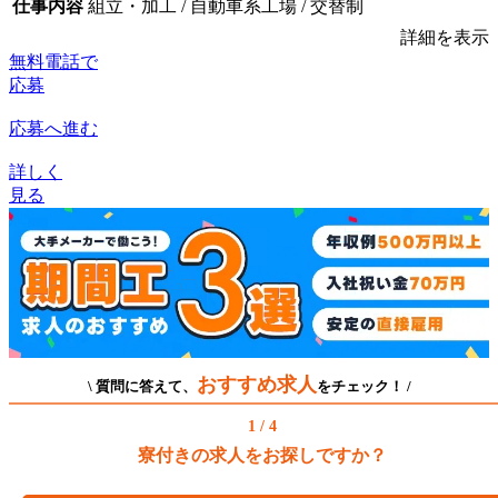
仕事内容
組立・加工 / 自動車系工場 / 交替制
詳細を表示
無料電話で
応募
応募へ進む
詳しく
見る
おすすめ求人
\ 質問に答えて、
をチェック！ /
1 / 4
寮付きの求人をお探しですか？