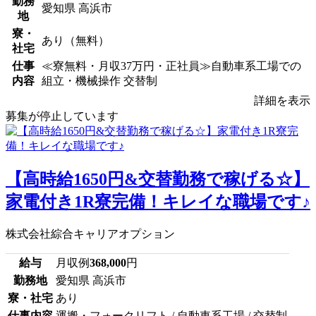
勤務
愛知県 高浜市
地
寮・
あり（無料）
社宅
仕事
≪寮無料・月収37万円・正社員≫自動車系工場での
内容
組立・機械操作 交替制
詳細を表示
募集が停止しています
【高時給1650円&交替勤務で稼げる☆】
家電付き1R寮完備！キレイな職場です♪
株式会社綜合キャリアオプション
給与
月収例
368,000
円
勤務地
愛知県 高浜市
寮・社宅
あり
仕事内容
運搬・フォークリフト / 自動車系工場 / 交替制