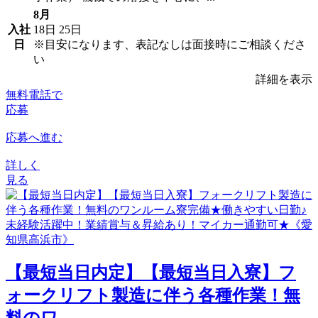
8月
入社
18日
25日
日
※目安になります、表記なしは面接時にご相談くださ
い
詳細を表示
無料電話で
応募
応募へ進む
詳しく
見る
【最短当日内定】【最短当日入寮】フ
ォークリフト製造に伴う各種作業！無