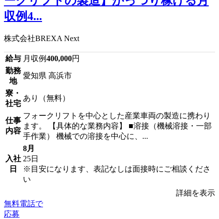
ークリフトの製造】がっつり稼げる月
収例4...
株式会社BREXA Next
給与
月収例
400,000
円
勤務
愛知県 高浜市
地
寮・
あり（無料）
社宅
フォークリフトを中心とした産業車両の製造に携わり
仕事
ます。 【具体的な業務内容】 ■溶接（機械溶接・一部
内容
手作業） 機械での溶接を中心に、...
8月
入社
25日
日
※目安になります、表記なしは面接時にご相談くださ
い
詳細を表示
無料電話で
応募