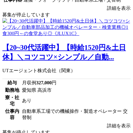
詳細を表示
募集が停止しています
【20~30代活躍中】【時給1520円&土日
休】＼コツコツ×シンプル／自動...
UTエージェント株式会社（関東）
給与
月収例
327,000
円
勤務地
愛知県 高浜市
寮・社
あり
宅
仕事内
自動車系工場での機械操作・製造オペレーター 交
容
替制
詳細を表示
募集が停止しています