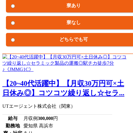
寮あり
寮なし
どちらでも可
【20~40代活躍中】【月収30万円可×土
日休み◎】コツコツ繰り返し☆セラ...
UTエージェント株式会社（関東）
給与
月収例
300,000
円
勤務地
愛知県 高浜市