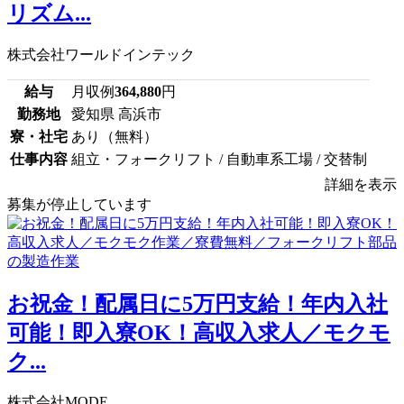
リズム...
株式会社ワールドインテック
給与
月収例
364,880
円
勤務地
愛知県 高浜市
寮・社宅
あり（無料）
仕事内容
組立・フォークリフト / 自動車系工場 / 交替制
詳細を表示
募集が停止しています
お祝金！配属日に5万円支給！年内入社
可能！即入寮OK！高収入求人／モクモ
ク...
株式会社MODE