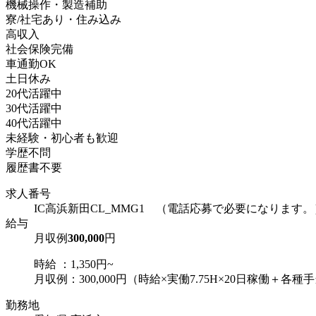
機械操作・製造補助
寮/社宅あり・住み込み
高収入
社会保険完備
車通勤OK
土日休み
20代活躍中
30代活躍中
40代活躍中
未経験・初心者も歓迎
学歴不問
履歴書不要
求人番号
IC高浜新田CL_MMG1 （電話応募で必要になります。
給与
月収例
300,000
円
時給 ：1,350円~
月収例：300,000円（時給×実働7.75H×20日稼働＋各種
勤務地