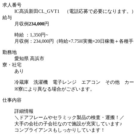
求人番号
IC高浜新田CL_GVT1 （電話応募で必要になります。
給与
月収例
234,000
円
時給 ：1,350円~
月収例：234,000円（時給×7.75H実働×20日稼働＋各種
勤務地
愛知県 高浜市
寮・社宅
あり
冷蔵庫 洗濯機 電子レンジ エアコン その他 カー
※寮により異なる場合がございます。
仕事内容
詳細情報
＼ドアフレームやセラミック製品の検査・運搬！／
大手の会社の子会社なので施設が充実しています♪
コンプライアンスもしっかりしています！