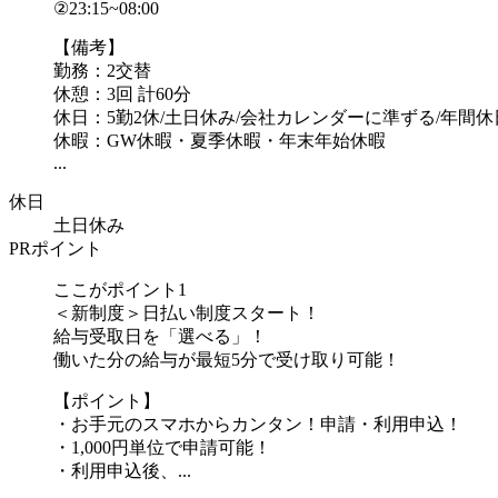
②23:15~08:00
【備考】
勤務：2交替
休憩：3回 計60分
休日：5勤2休/土日休み/会社カレンダーに準ずる/年間休日
休暇：GW休暇・夏季休暇・年末年始休暇
...
休日
土日休み
PRポイント
ここがポイント1
＜新制度＞日払い制度スタート！
給与受取日を「選べる」！
働いた分の給与が最短5分で受け取り可能！
【ポイント】
・お手元のスマホからカンタン！申請・利用申込！
・1,000円単位で申請可能！
・利用申込後、...