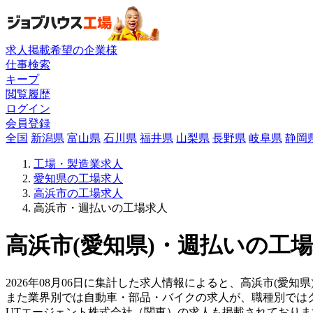
求人掲載希望の企業様
仕事検索
キープ
閲覧履歴
ログイン
会員登録
全国
新潟県
富山県
石川県
福井県
山梨県
長野県
岐阜県
静岡
工場・製造業求人
愛知県の工場求人
高浜市の工場求人
高浜市・週払いの工場求人
高浜市(愛知県)・週払いの工場
2026年08月06日に集計した求人情報によると、高浜市(愛知
また業界別では自動車・部品・バイクの求人が、職種別では
UTエージェント株式会社（関東）の求人も掲載されており