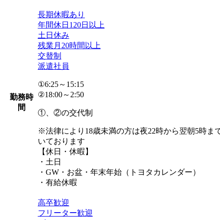
長期休暇あり
年間休日120日以上
土日休み
残業月20時間以上
交替制
派遣社員
①6:25～15:15
②18:00～2:50
勤務時
間
①、②の交代制
※法律により18歳未満の方は夜22時から翌朝5時
いております
【休日・休暇】
・土日
・GW・お盆・年末年始（トヨタカレンダー）
・有給休暇
高卒歓迎
フリーター歓迎