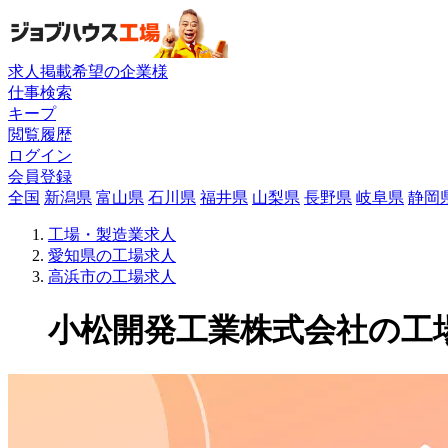
求人掲載希望の企業様
仕事検索
キープ
閲覧履歴
ログイン
会員登録
全国
新潟県
富山県
石川県
福井県
山梨県
長野県
岐阜県
静岡
工場・製造業求人
愛知県の工場求人
高浜市の工場求人
小松開発工業株式会社の工場求人