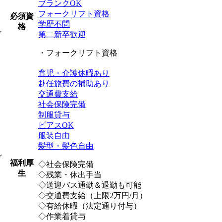
ブランクOK
フォークリフト資格
必須資
学歴不問
格
ィ
第二新卒歓迎
・フォークリフト資格
育児・介護休暇あり
赴任旅費の補助あり
交通費支給
社会保険完備
制服貸与
ピアスOK
服装自由
髪型・髪色自由
し
福利厚
◇社会保険完備
生
◇残業・休出手当
◇送迎バス通勤＆退勤も可能
◇交通費支給（上限2万円/月）
◇有給休暇（法定通り付与）
◇作業着貸与