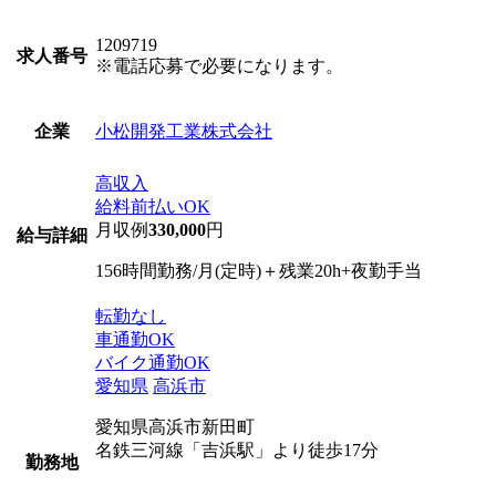
1209719
求人番号
※電話応募で必要になります。
小松開発工業株式会社
企業
高収入
給料前払いOK
月収例
330,000
円
給与詳細
156時間勤務/月(定時)＋残業20h+夜勤手当
転勤なし
車通勤OK
バイク通勤OK
愛知県
高浜市
愛知県高浜市新田町
名鉄三河線「吉浜駅」より徒歩17分
勤務地