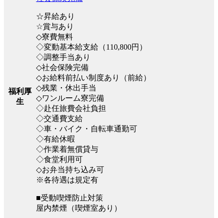
☆昇給あり
☆賞与あり
◇寮費無料
◇変動基本給支給（110,800円）
◇調整手当あり
◇社会保険完備
◇お給料前払い制度あり（前給）
◇残業・休出手当
福利厚
◇ワンルーム寮完備
生
◇赴任旅費会社負担
◇交通費支給
◇車・バイク・自転車通勤可
◇有給休暇
◇作業着無償貸与
◇食堂利用可
◇お弁当持ち込み可
※各待遇は規定有
■受動喫煙防止対策
屋内禁煙（喫煙室あり）