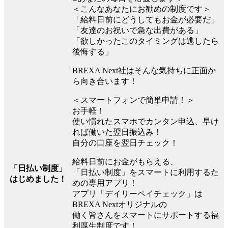
＜こんなあなたにお勧めの制度です＞
「給料日前にどうしてもお金が必要だ」
「友達のお祝いで急な出費がある」
「欲しかったこのタイミングは逃したら
後悔する」
BREXA Next社はそんな気持ちに正面か
ら向き合います！
＜スマートフォンで簡単申請！＞
お手軽！
使い慣れたスマホでカンタン申込、早け
れば働いた翌日振込み！
自分の口座を翌日チェック！
給料日前にお金がもらえる、
「日払い制度」
「日払い制度」をスマートに利用するた
はじめました！
めの専用アプリ！
アプリ「デイリーペイチェック」は
BREXA Nextオリジナルの
働く皆さんをスマートにサポートする福
利厚生制度です！