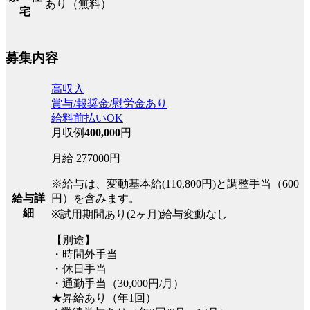
あり（無料）
宅
募集内容
高収入
賞与/報奨金/慰労金あり
給料前払いOK
月収例
400,000
円
月給 277000円
※給与は、変動基本給(110,800円)と調整手当（600
円）を含みます。
給与詳
細
※試用期間あり(2ヶ月)給与変動なし
【別途】
・時間外手当
・休日手当
・通勤手当（30,000円/月）
★昇給あり（年1回）