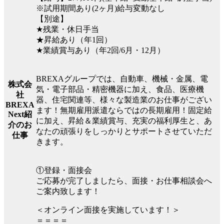
※試用期間あり(2ヶ月)給与変動なし
【別途】
★残業・休日手当
★昇給あり（年1回）
★業績賞与あり（年2回/6月・12月）
BREXAグループでは、自動車、機械・金属、電
株式会
気・電子部品・精密機器に加え、食品、医療機
社
器、住宅関連等、様々な製造業のお仕事がござい
BREXA
ます！無期雇用派遣ならではの長期雇用！固定給
Next紹
に加え、昇給＆業績賞与、充実の福利厚生と、あ
介のお
なたの頑張りをしっかりとサポートさせていただ
仕事
きます。
①登録・面接会
ご応募が完了しましたら、面接・お仕事相談会へ
ご案内致します！
＜オンライン面接を実施しています！＞
＝＝＝＝