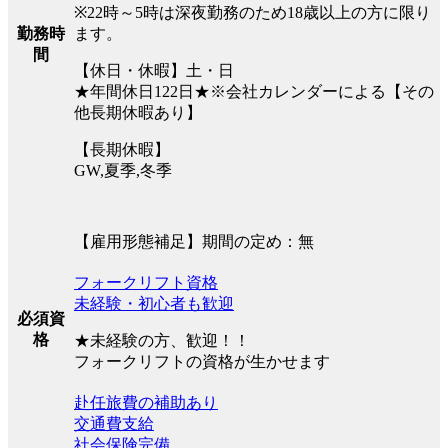
※22時～5時は深夜勤務のため18歳以上の方に限り
ます。
勤務時
間
【休日・休暇】土・日
★年間休日122日★※会社カレンダーによる【その
他長期休暇あり】
【長期休暇】
GW,夏季,冬季
【雇用形態補足】期間の定め：無
フォークリフト資格
未経験・初心者も歓迎
必須資
格
★未経験の方、歓迎！！
フォークリフトの資格が生かせます
赴任旅費の補助あり
交通費支給
社会保険完備