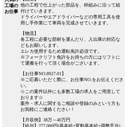
他の工程で仕上がった部品を、枠組みに沿って組
工場の
付けていきます。
お仕事
ドライバーやエアドライバーなどの専用工具を使
用し手作業にて車両を完成させていきます。
【物流】
各工程に必要な部材を運んだり、入出庫の対応な
どもお願いします。
エレカ使用するため運転免許必須です。
※フォークリフト免許をお持ちの方にはリフトに
て運搬を行って頂く場合がございます。
【お仕事NO.8927-01】
※ご応募いただく際に、お仕事NO.をお伝えくださ
い。
☆この案件以外にも多数工場の求人をご用意して
おります☆
案件・求人に関するご相談や登録のみという方も
お気軽にご連絡ください！
【月収例】38万～40万円
【給与】277,000円(基本給+変動基本給+調整手当)