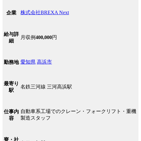
株式会社BREXA Next
企業
給与詳
月収例
400,000
円
細
愛知県
高浜市
勤務地
最寄り
名鉄三河線 三河高浜駅
駅
自動車系工場でのクレーン・フォークリフト・重機
仕事内
製造スタッフ
容
寮・社