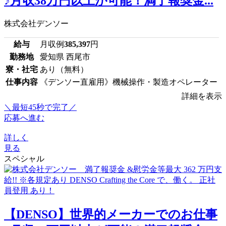
♪月収38万円以上が可能！満了報奨金...
株式会社デンソー
給与
月収例
385,397
円
勤務地
愛知県 西尾市
寮・社宅
あり（無料）
仕事内容
《デンソー直雇用》機械操作・製造オペレーター
詳細を表示
＼最短45秒で完了／
応募へ進む
詳しく
見る
スペシャル
【DENSO】世界的メーカーでのお仕事