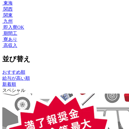
東海
関西
関東
九州
即入寮OK
期間工
寮あり
高収入
並び替え
おすすめ順
給与が高い順
新着順
スペシャル