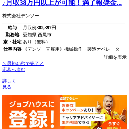
♪月収38万円以上が可能！満了報奨金...
株式会社デンソー
給与
月収例
385,397
円
勤務地
愛知県 西尾市
寮・社宅
あり（無料）
仕事内容
《デンソー直雇用》機械操作・製造オペレーター
詳細を表示
＼最短45秒で完了／
応募へ進む
詳しく
見る