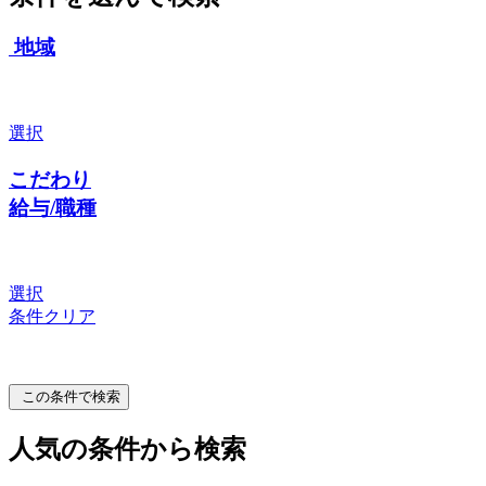
地域
選択
こだわり
給与/職種
選択
条件クリア
この条件で検索
人気の条件から検索