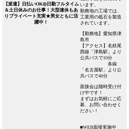
【派遣】日払いOK◎日勤フルタイム
います。
＆土日休みのお仕事！大型連休もあ
勤務地の工場では、
りプライベート充実★男女ともに活
工業用の砥石を製造
躍中！
されています。
【勤務地】愛知県津
島市
【アクセス】名鉄尾
西線「津島駅」より
公共バスで10分
各線
「名古屋駅」より公
共バスで40分
面接会は随時受け付
け中です！
まずはお気軽にご応
募、お問い合わせく
ださい！
■WEB面接実施中