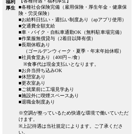
【各種待遇・福利厚生】
福利
■各種社会保険完備（雇用保険・厚生年金・健康保
厚生
険・労災保険）
■お給料日払い・週払い制度あり（apアプリ使用）
■交通費全額支給
■車・バイク・自転車通勤OK（無料駐車場完備）
■作業服無償貸与（2着目以降有償）
■長期休暇あり
（ゴールデンウィーク・夏季・年末年始休暇）
■社員食堂あり（400円～/食）
※食事代は現金支払いとなります。
■お弁当持ち込みOK
■休憩室あり
■更衣室あり
■ご就業前に工場見学あり
■施設外に喫煙スペースあり
■退職金制度あり
※空調が整っているため快適な環境で働いていただ
けます。
※上記待遇は当社規定によります。ご了承くださ
い。