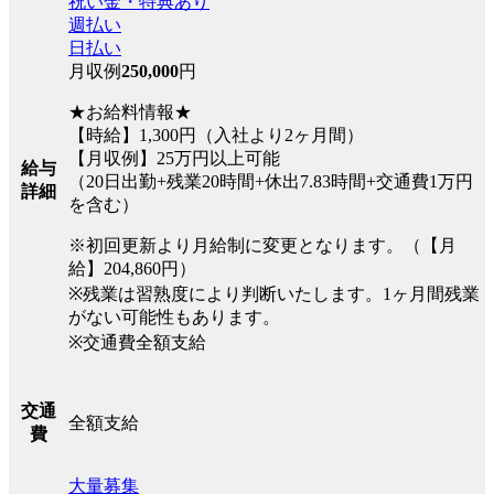
祝い金・特典あり
週払い
日払い
月収例
250,000
円
★お給料情報★
【時給】1,300円（入社より2ヶ月間）
【月収例】25万円以上可能
給与
（20日出勤+残業20時間+休出7.83時間+交通費1万円
詳細
を含む）
※初回更新より月給制に変更となります。（【月
給】204,860円）
※残業は習熟度により判断いたします。1ヶ月間残業
がない可能性もあります。
※交通費全額支給
交通
全額支給
費
大量募集