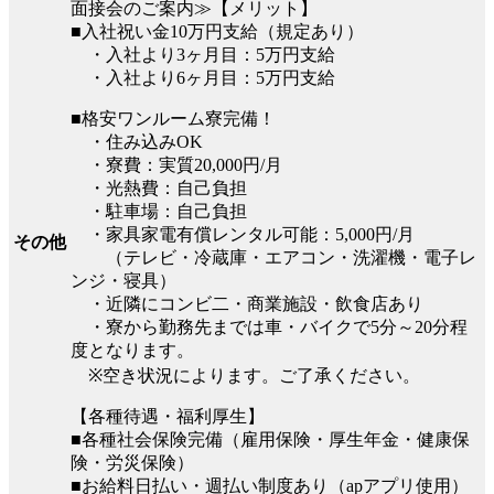
面接会のご案内≫【メリット】
■入社祝い金10万円支給（規定あり）
・入社より3ヶ月目：5万円支給
・入社より6ヶ月目：5万円支給
■格安ワンルーム寮完備！
・住み込みOK
・寮費：実質20,000円/月
・光熱費：自己負担
・駐車場：自己負担
・家具家電有償レンタル可能：5,000円/月
その他
（テレビ・冷蔵庫・エアコン・洗濯機・電子レ
ンジ・寝具）
・近隣にコンビ二・商業施設・飲食店あり
・寮から勤務先までは車・バイクで5分～20分程
度となります。
※空き状況によります。ご了承ください。
【各種待遇・福利厚生】
■各種社会保険完備（雇用保険・厚生年金・健康保
険・労災保険）
■お給料日払い・週払い制度あり（apアプリ使用）